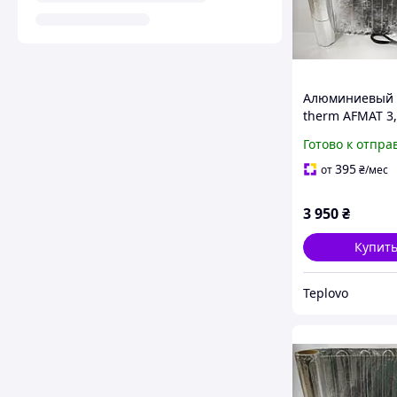
Алюминиевый м
therm AFMAT 3,
(450 Вт), элек
Готово к отпра
теплый пол по
ламинат
395
от
₴
/мес
3 950
₴
Купит
Teplovo