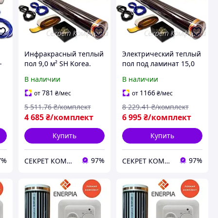
й
Инфракрасный теплый
Электрический теплый
-
пол 9,0 м² SH Korea.
пол под ламинат 15,0
Электрический теплый
м² SH Korea. Полный
В наличии
В наличии
пол под ламинат
комплект с
программируемым
781
1166
от
₴
/мес
от
₴
/мес
терморегулятором
5 511
.76
₴/комплект
8 229
.41
₴/комплект
4 685
₴/комплект
6 995
₴/комплект
Купить
Купить
7%
97%
97%
СЕКРЕТ КОМФОРТУ
СЕКРЕТ КОМФОРТУ