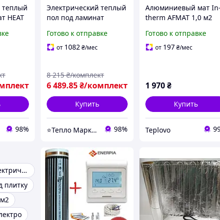
 теплый
Электрический теплый
Алюминиевый мат In
ат HEAT
пол под ламинат
therm AFMAT 1,0 м2
Enerpia-220Вт/м² 11м²
(150 Вт), электрическ
вке
Готово к отправке
Готово к отправке
/220Ват/
(0.5м х 22м) /2420Вт с
теплый пол под
м
терморегулятором E 51
ламинат
1082
197
от
₴
/мес
от
₴
/мес
ром Е91
кт
8 215
₴/комплект
омплект
6 489
.85
₴/комплект
1 970
₴
ь
Купить
Купить
98%
98%
9
⭐Тепло Маркет⭐
Teplovo
Теплый пол электрический
д плитку
 м2
лектро