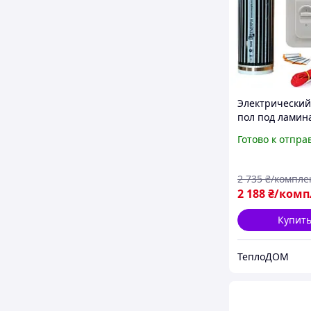
Электрический
пол под ламин
Enerpia-220Вт/
Готово к отпра
(0.5м х 6м) /660
терморегулято
70
2 735
₴/компле
2 188
₴/комп
Купит
ТеплоДОМ