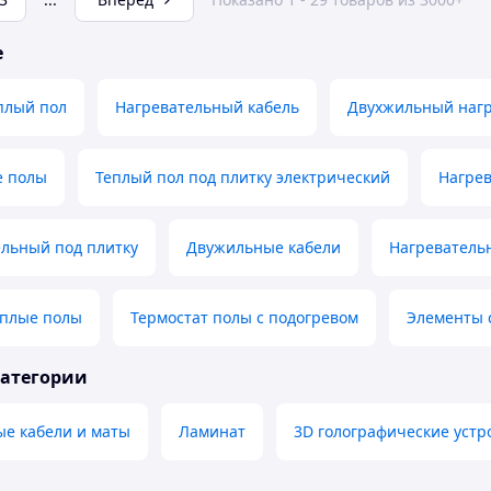
е
плый пол
Нагревательный кабель
Двухжильный нагр
е полы
Теплый пол под плитку электрический
Нагрев
ельный под плитку
Двужильные кабели
Нагреватель
плые полы
Термостат полы с подогревом
Элементы 
категории
ые кабели и маты
Ламинат
3D голографические устр