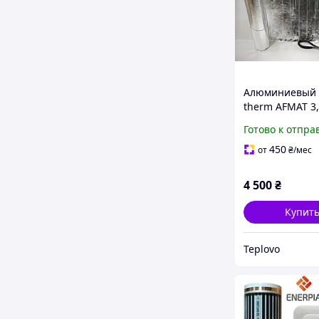
Алюминиевый м
therm AFMAT 3,
(525 Вт), элек
Готово к отпра
теплый пол по
ламинат
450
от
₴
/мес
4 500
₴
Купит
Teplovo