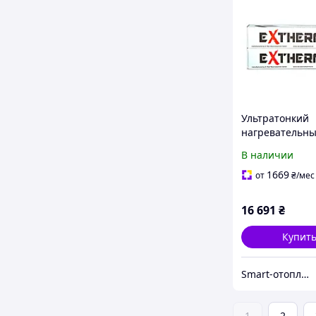
Ультратонкий
нагревательны
Extherm ЕТL-200
В наличии
/ 900 Вт /
электрический
1669
от
₴
/мес
пол под ламин
16 691
₴
Купит
Smart-отопление "iHeat"
1
2