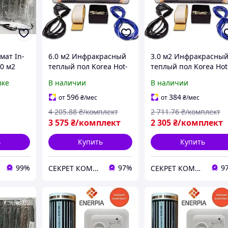
ат In-
6.0 м2 Инфракрасный
3.0 м2 Инфракрасны
0 м2
теплый пол Korea Hot-
теплый пол Korea Hot
трический
Film/ Электрический
Film/ Электрический
вке
В наличии
В наличии
д
теплый пол под
теплый пол под
ламинат
ламинат
596
384
от
₴
/мес
от
₴
/мес
4 205
.88
₴/комплект
2 711
.76
₴/комплект
3 575
₴/комплект
2 305
₴/комплект
ь
Купить
Купить
99%
97%
9
СЕКРЕТ КОМФОРТУ
СЕКРЕТ КОМФОРТУ