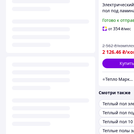
Электрический
пол под ламин
PLUS 1.5м²
Готово к отпра
(0.5мх3м)330Вт
м² с сенсорны
354
от
₴
/мес
терморегулято
2 562
₴/компле
2 126
.46
₴/к
Купит
⭐Тепло Маркет⭐
Смотри также
Теплый пол по
Теплый пол 10
Теплые полы э