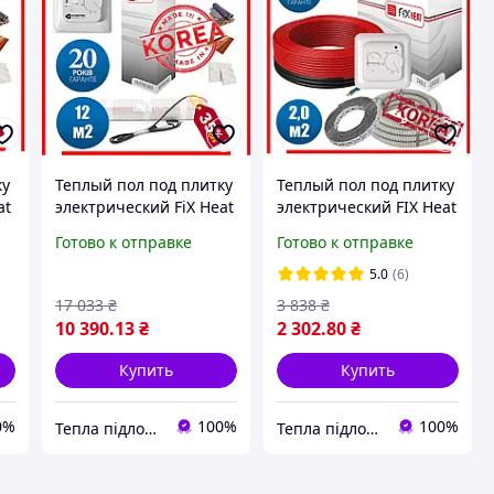
ку
Теплый пол под плитку
Теплый пол под плитку
at
электрический FiX Heat
электрический FIX Heat
12м2 (24мп) 1800 ват
2м2(16 мп)295ват
Готово к отправке
Готово к отправке
Корея Нагревательный
Корея Тепла підлога
мат
5.0
(6)
17 033
₴
3 838
₴
10 390
.13
₴
2 302
.80
₴
Купить
Купить
0%
100%
100%
Тепла підлога електрична
Тепла підлога електрична