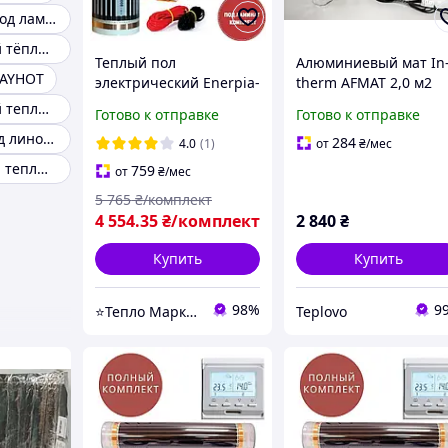
Теплые полы под ламинат
Инфракрасный тёплый пол под ламинат
Теплый пол
Алюминиевый мат In
RAYHOT
электрический Enerpia-
therm AFMAT 2,0 м2
220Вт/м² 7м² (0.5м х
(300 Вт), электрическ
Инфракрасный теплый пол комплект
Готово к отправке
Готово к отправке
14м) /1540Вт под
теплый пол под
Теплый пол под линолеум
ламинат с
ламинат
284
4.0
(1)
от
₴
/мес
терморегулятором E 51
Электрический теплый пол на улице
759
от
₴
/мес
5 765
₴/комплект
4 554
.35
₴/комплект
2 840
₴
Купить
Купить
98%
9
⭐Тепло Маркет⭐
Teplovo