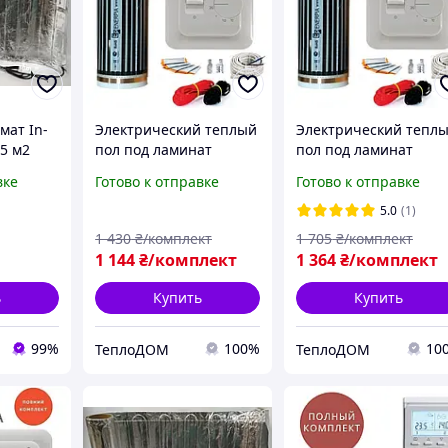
ат In-
Электрический теплый
Электрический тепл
5 м2
пол под ламинат
пол под ламинат
трический
Enerpia-220Вт/м² 1,0м²
Enerpia-220Вт/м² 1,5м
вке
Готово к отправке
Готово к отправке
д
(0.5м х 2м) /220Вт с
(0.5м х 3м) /330Вт с
терморегулятором RTC
терморегулятором R
5.0
(1)
70
70
1 430
₴/комплект
1 705
₴/комплект
1 144
₴/комплект
1 364
₴/комплект
ь
Купить
Купить
99%
100%
10
ТеплоДОМ
ТеплоДОМ