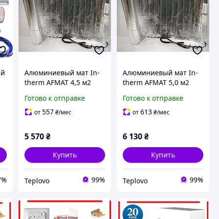
ый
Алюминиевый мат In-
Алюминиевый мат In-
therm AFMAT 4,5 м2
therm AFMAT 5,0 м2
(675 Вт), электрический
(750 Вт), электрический
Готово к отправке
Готово к отправке
и
теплый пол под
теплый пол под
ламинат
ламинат
557
613
от
₴
/мес
от
₴
/мес
5 570
₴
6 130
₴
Купить
Купить
7%
99%
99%
Teplovo
Teplovo