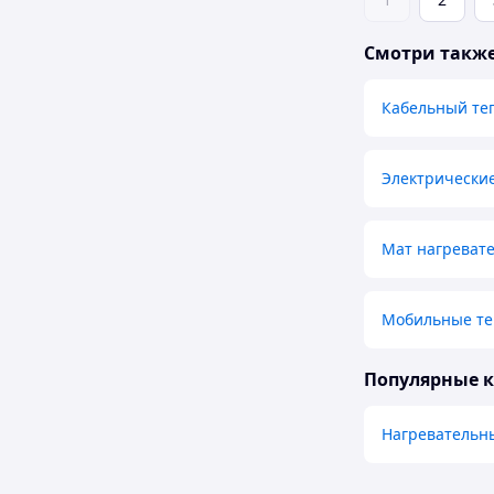
Смотри такж
Кабельный те
Электрически
Мат нагреват
Мобильные те
Популярные 
Нагревательн