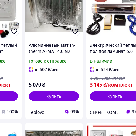
 теплый
Алюминиевый мат In-
Электрический тепл
ат
therm AFMAT 4,0 м2
пол под ламинат 5.0
м² 3,0м²
(600 Вт), электрический
м2/ Комплект
вке
Готово к отправке
В наличии
Вт с
теплый пол под
инфракрасной пленк
ром RTC
ламинат
Korea Hot-Film
507
524
от
₴
/мес
от
₴
/мес
кт
3 700
₴/комплект
лект
5 070
₴
3 145
₴/комплект
ь
Купить
Купить
100%
99%
9
Teplovo
СЕКРЕТ КОМФОРТУ