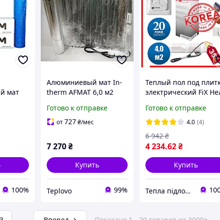
Алюминиевый мат In-
Теплый пол под плит
й мат
therm AFMAT 6,0 м2
электрический FiX He
 / 4.5 м²
(900 Вт), электрический
4м2 (8мп) 600 ват
Готово к отправке
Готово к отправке
теплый пол под
Корея Греющий мат
 теплый
ламинат
ультратонкий
727
от
₴
/мес
4.0
(4)
ат
6 942
₴
7 270
₴
4 234
.62
₴
ь
Купить
Купить
100%
99%
10
Teplovo
Тепла підлога електрична
3
...
Вперед
Показано 1 - 29 товаров из 3000+