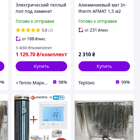
-
Электрический теплый
Алюминиевый мат In-
пол под ламинат
therm AFMAT 1,5 м2
ий
Enerpia-220Вт/м² 1м²
(225 Вт), электрический
Готово к отправке
Готово к отправке
(0.5м х 2м) /220Вт с
теплый пол под
терморегулятором RTC
ламинат
231
5.0
(2)
от
₴
/мес
70
188
от
₴
/мес
1 430
₴/комплект
1 129
.70
₴/комплект
2 310
₴
Купить
Купить
9%
98%
99%
⭐Тепло Маркет⭐
Teplovo