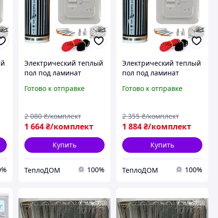
ый
Электрический теплый
Электрический теплый
пол под ламинат
пол под ламинат
²
Enerpia-220Вт/м² 2,0м²
Enerpia-220Вт/м² 2,5м²
Готово к отправке
Готово к отправке
(0.5м х 4м) /440Вт с
(0.5м х 5м) /550Вт с
TC
терморегулятором RTC
терморегулятором RTC
70
70
2 080
₴/комплект
2 355
₴/комплект
1 664
₴/комплект
1 884
₴/комплект
Купить
Купить
0%
100%
100%
ТеплоДОМ
ТеплоДОМ