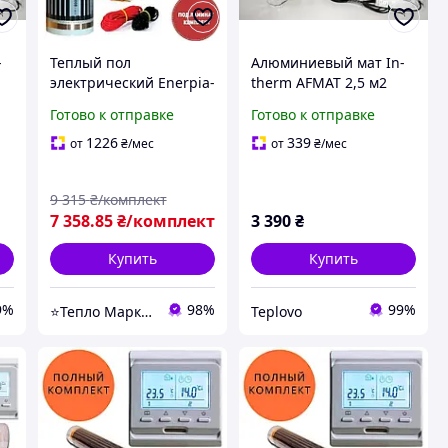
-
Теплый пол
Алюминиевый мат In-
электрический Enerpia-
therm AFMAT 2,5 м2
ий
220Вт/м²11м²(0.5м х
(375 Вт), электрический
Готово к отправке
Готово к отправке
22м)/2420Вт под
теплый пол под
ламинат с
ламинат
1226
339
от
₴
/мес
от
₴
/мес
терморегулятором
TWE02 Wi-Fi
9 315
₴/комплект
7 358
.85
₴/комплект
3 390
₴
Купить
Купить
9%
98%
99%
⭐Тепло Маркет⭐
Teplovo