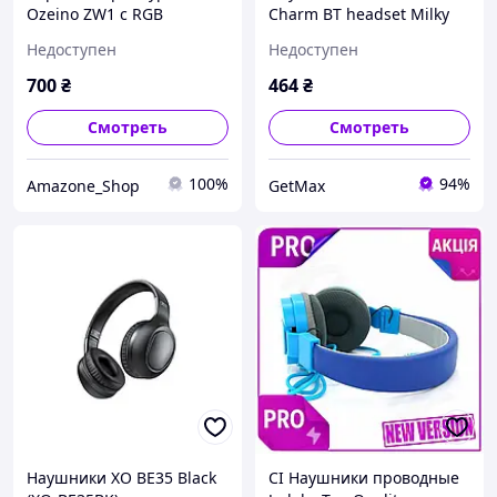
Ozeino ZW1 с RGB
Charm BT headset Milky
подсветкой и объемным
White, Bluetooth 5.3, до 20
Недоступен
Недоступен
звуком 7.1 (USB)
часов работы без
подзарядки
700
₴
464
₴
Смотреть
Смотреть
100%
94%
Amazone_Shop
GetMax
Наушники XO BE35 Black
CI Наушники проводные