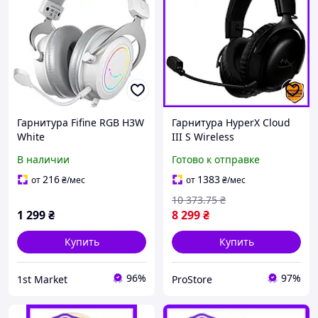
Гарнитура Fifine RGB H3W
Гарнитура HyperX Cloud
White
III S Wireless
беспроводная для игр с
В наличии
Готово к отправке
длительным временем
работы и чистым звуком
216
1383
от
₴
/мес
от
₴
/мес
10 373
.75
₴
1 299
₴
8 299
₴
Купить
Купить
96%
97%
1st Market
ProStore