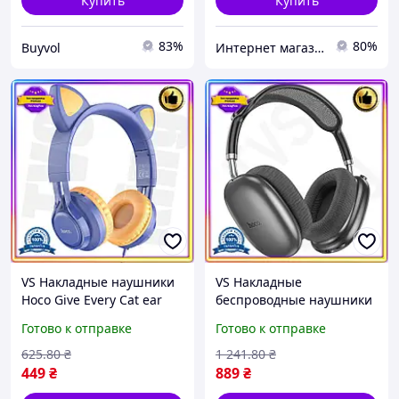
Купить
Купить
83%
80%
Buyvol
Интернет магазин «БЕЗ НАКРУТОК»
VS Накладные наушники
VS Накладные
Hoco Give Every Cat ear
беспроводные наушники
проводные с мини
HOT NEW Hoco Pleasing с
Готово к отправке
Готово к отправке
джеком 3,5 мм для
Bluetooth 5.0 для музыки
музыки и игр закрытые
и звонков с микроф
625
.80
₴
1 241
.80
₴
32T8_V1
32T8_V1
449
₴
889
₴