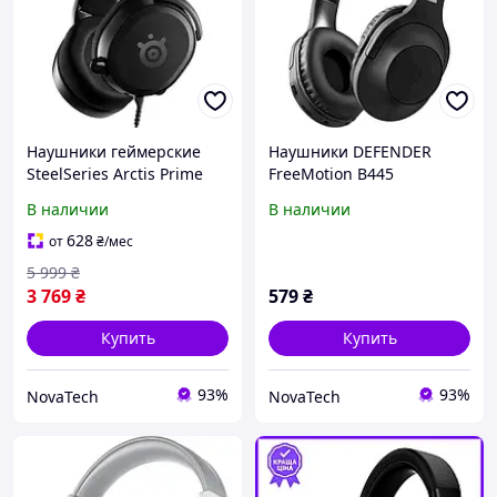
Наушники геймерские
Наушники DEFENDER
SteelSeries Arctis Prime
FreeMotion B445
проводные 3м Черный
беспроводные Bluetooth
В наличии
В наличии
(61487)
5.4 Black (63445)
628
от
₴
/мес
5 999
₴
3 769
₴
579
₴
Купить
Купить
93%
93%
NovaTech
NovaTech