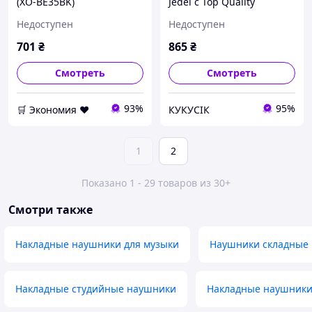
(XO-BE35BK)
Jedel с Top Quality
микрофоном синего
Недоступен
Недоступен
цвета для музыки и
общения накладные с рег
701
₴
865
₴
CI2-888
Смотреть
Смотреть
93%
95%
🛒 Экономия ❤️
КУКУСІК
1
2
Показано 1 - 29 товаров из 30+
Смотри также
Накладные наушники для музыки
Наушники складные
Накладные студийные наушники
Накладные наушники