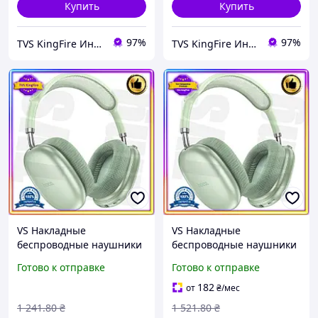
Купить
Купить
97%
97%
TVS KingFire Интернет магазин
TVS KingFire Интернет магазин
VS Накладные
VS Накладные
беспроводные наушники
беспроводные наушники
Give Every Hoco Bluetooth
Give Every Hoco с
Готово к отправке
Готово к отправке
5.0 для музыки и звонков
Bluetooth 5.0 для музыки
с микрофоном и а 32T8_V1
и звонков комфортные
182
от
₴
/мес
блю 32T8_V1
1 241
.80
₴
1 521
.80
₴