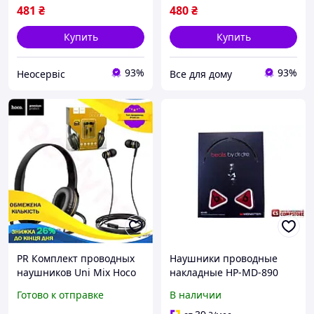
25Neo-ss
S
481
₴
480
₴
Купить
Купить
93%
93%
Неосервіс
Все для дому
PR Комплект проводных
Наушники проводные
наушников Uni Mix Hoco
накладные HP-MD-890
накладные и вакуумные
экокожа длинный гибкий
Готово к отправке
В наличии
черные с золотым
кабель высокое качество