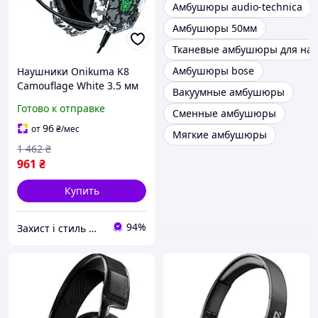
Амбушюры audio-technica
Амбушюры 50мм
Тканевые амбушюры для на
Амбушюры bose
Наушники Onikuma K8
Camouflage White 3.5 мм
Вакуумные амбушюры
USB с микрофоном 20-
Готово к отправке
Сменные амбушюры
20000 Гц для игр
96
от
₴
/мес
Мягкие амбушюры
1 462
₴
961
₴
Купить
94%
Захист і стиль — в одному магазині