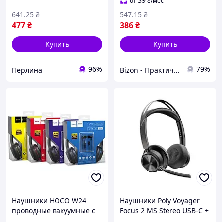
гарнитура для музы
звука BZN
39
от
₴
/мес
Per33/R
641
.25
₴
547
.15
₴
477
₴
386
₴
Купить
Купить
96%
79%
Перлина
Bizon - Практичные решения для дома и сада!
Наушники HOCO W24
Наушники Poly Voyager
проводные вакуумные с
Focus 2 MS Stereo USB-C +
микрофоном накладные и
USB-C/A Adapter +