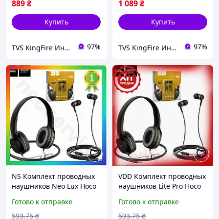
889
₴
1 089
₴
Купить
Купить
97%
97%
TVS KingFire Интернет магазин
TVS KingFire Интернет магазин
NS Комплект проводных
VDD Комплект проводных
наушников Neo Lux Hoco
наушников Lite Pro Hoco
накладные и вакуумные
накладные и вакуумные
Готово к отправке
Готово к отправке
черные с золотым
черные с золотым
гарнитура для музы
гарнитура для муз VDD11-
593
.75
₴
593
.75
₴