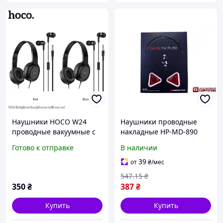
Наушники HOCO W24
Наушники проводные
проводные вакуумные с
накладные HP-MD-890
микрофоном накладные и
экокожа длинный гибкий
Готово к отправке
В наличии
вкладыши голубые BUV
кабель высокое качество
звука EPT
39
от
₴
/мес
547
.15
₴
350
₴
387
₴
Купить
Купить