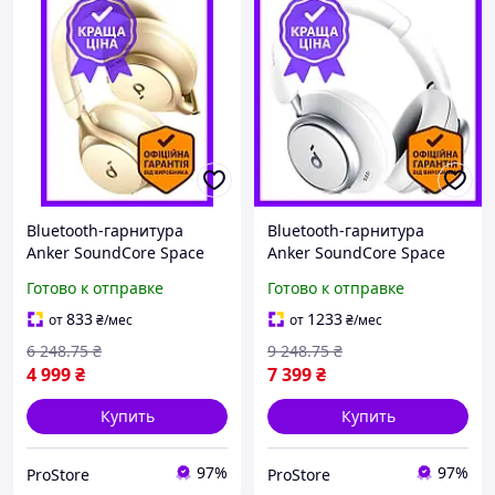
Bluetooth-гарнитура
Bluetooth-гарнитура
Anker SoundCore Space
Anker SoundCore Space
One белая для
Q45 белая для
Готово к отправке
Готово к отправке
прослушивания музыки с
прослушивания музыки с
шумоподавлением 98%
активным
833
1233
от
₴
/мес
от
₴
/мес
шумоподавлением 55
6 248
.75
₴
9 248
.75
₴
часов
4 999
₴
7 399
₴
Купить
Купить
97%
97%
ProStore
ProStore