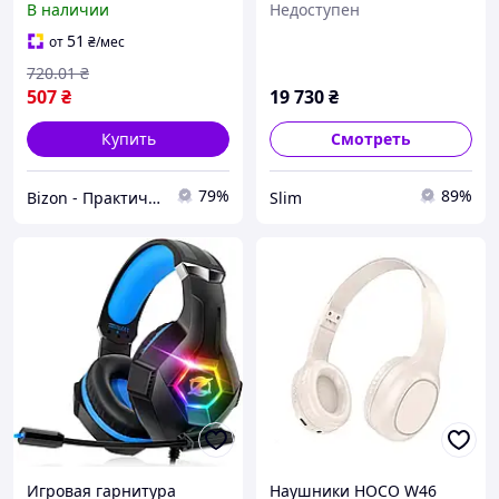
В наличии
Недоступен
вкладыши голубые BZN
Charging Stand Black
(9T9J6AA)
51
от
₴
/мес
720
.01
₴
507
₴
19 730
₴
Купить
Смотреть
79%
89%
Bizon - Практичные решения для дома и сада!
Slim
Игровая гарнитура
Наушники HOCO W46