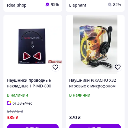
95%
82%
Idea_shop
Elephant
Наушники проводные
Наушники PIKACHU X32
накладные HP-MD-890
игровые с микрофоном
экокожа длинный гибкий
для комфортного
В наличии
В наличии
кабель высокое качество
игрового звука
звука BUV
38
от
₴
/мес
547
.15
₴
385
₴
370
₴