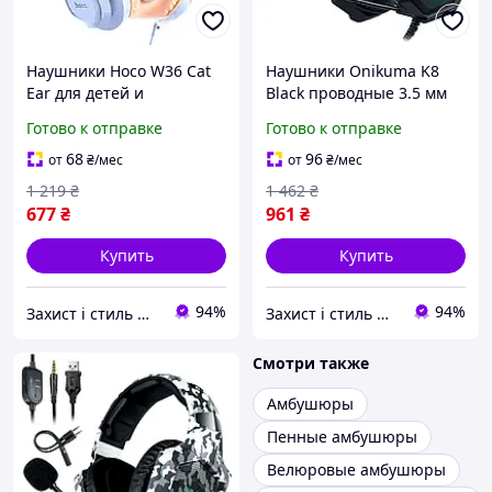
Наушники Hoco W36 Cat
Наушники Onikuma K8
Ear для детей и
Black проводные 3.5 мм
подростков с микрофоном
USB с RGB подсветкой для
Готово к отправке
Готово к отправке
и отличным звуком
игр с мощным звуком и
Dream Blue
микрофоном
68
96
от
₴
/мес
от
₴
/мес
1 219
₴
1 462
₴
677
₴
961
₴
Купить
Купить
94%
94%
Захист і стиль — в одному магазині
Захист і стиль — в одному магазині
Смотри также
Амбушюры
Пенные амбушюры
Велюровые амбушюры