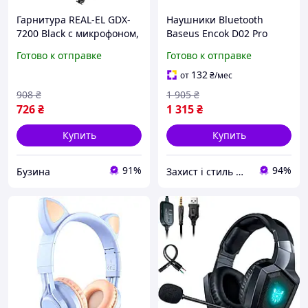
Гарнитура REAL-EL GDX-
Наушники Bluetooth
7200 Black с микрофоном,
Baseus Encok D02 Pro
50 мм, длина кабеля 2.2
магнитные черный
Готово к отправке
Готово к отправке
м, стерео, черный цвет
132
от
₴
/мес
908
₴
1 905
₴
726
₴
1 315
₴
Купить
Купить
91%
94%
Бузина
Захист і стиль — в одному магазині