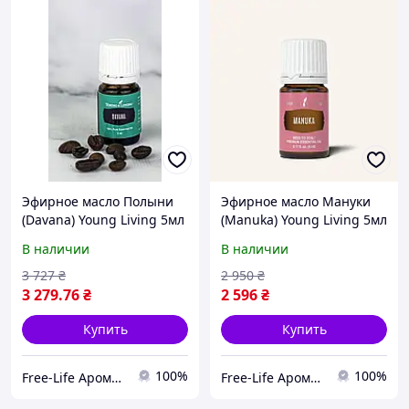
Эфирное масло Полыни
Эфирное масло Мануки
(Davana) Young Living 5мл
(Manuka) Young Living 5мл
В наличии
В наличии
3 727
₴
2 950
₴
3 279
.76
₴
2 596
₴
Купить
Купить
100%
100%
Free-Life Ароматерапия | Натуральные эфирные масла |
Free-Life Ароматерапия | Натуральные эфирные масла |