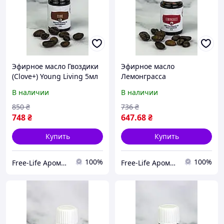
Эфирное масло Гвоздики
Эфирное масло
(Clove+) Young Living 5мл
Лемонграсса
(Lemongrass+) Young
В наличии
В наличии
Living 5мл
850
₴
736
₴
748
₴
647
.68
₴
Купить
Купить
100%
100%
Free-Life Ароматерапия | Натуральные эфирные масла |
Free-Life Ароматерапия | Натуральные эфирные масла |