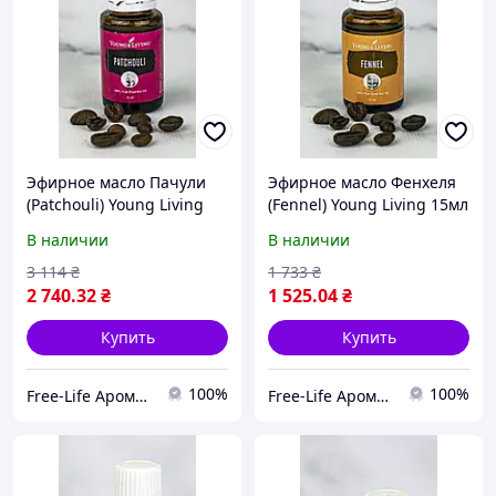
Эфирное масло Пачули
Эфирное масло Фенхеля
(Patchouli) Young Living
(Fennel) Young Living 15мл
15мл
В наличии
В наличии
3 114
₴
1 733
₴
2 740
.32
₴
1 525
.04
₴
Купить
Купить
100%
100%
Free-Life Ароматерапия | Натуральные эфирные масла |
Free-Life Ароматерапия | Натуральные эфирные масла |