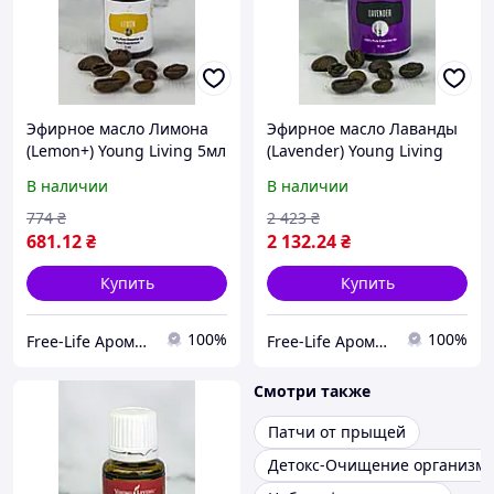
Эфирное масло Лимона
Эфирное масло Лаванды
(Lemon+) Young Living 5мл
(Lavender) Young Living
15мл
В наличии
В наличии
774
₴
2 423
₴
681
.12
₴
2 132
.24
₴
Купить
Купить
100%
100%
Free-Life Ароматерапия | Натуральные эфирные масла |
Free-Life Ароматерапия | Натуральные эфирные масла |
Смотри также
Патчи от прыщей
Детокс-Очищение организм