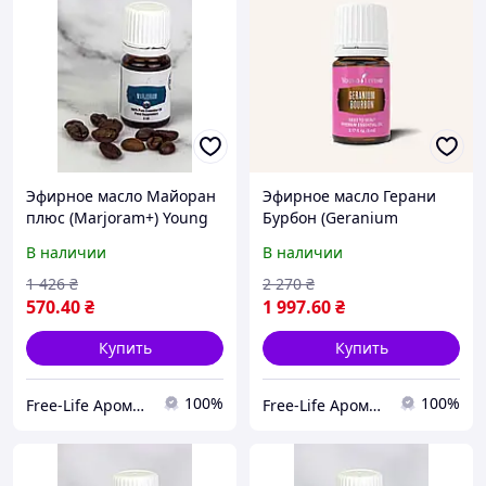
Эфирное масло Майоран
Эфирное масло Герани
плюс (Marjoram+) Young
Бурбон (Geranium
Living 5мл
Bourbon) Young Living 5мл
В наличии
В наличии
1 426
₴
2 270
₴
570
.40
₴
1 997
.60
₴
Купить
Купить
100%
100%
Free-Life Ароматерапия | Натуральные эфирные масла |
Free-Life Ароматерапия | Натуральные эфирные масла |