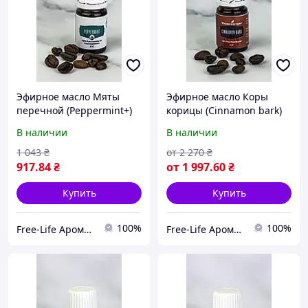
Эфирное масло Мяты
Эфирное масло Коры
перечной (Peppermint+)
корицы (Cinnamon bark)
Young Living 5мл
Young Living 5мл
В наличии
В наличии
1 043
₴
от
2 270
₴
917
.84
₴
от
1 997
.60
₴
Купить
Купить
100%
100%
Free-Life Ароматерапия | Натуральные эфирные масла |
Free-Life Ароматерапия | Натуральные эфирные масла |