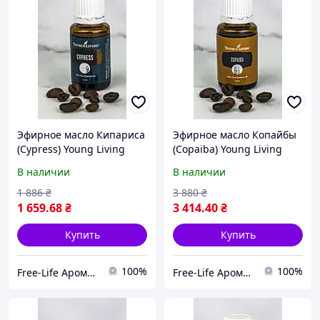
Эфирное масло Кипариса
Эфирное масло Копайбы
(Cypress) Young Living
(Copaiba) Young Living
15мл
15мл
В наличии
В наличии
1 886
₴
3 880
₴
1 659
.68
₴
3 414
.40
₴
Купить
Купить
100%
100%
Free-Life Ароматерапия | Натуральные эфирные масла |
Free-Life Ароматерапия | Натуральные эфирные масла |