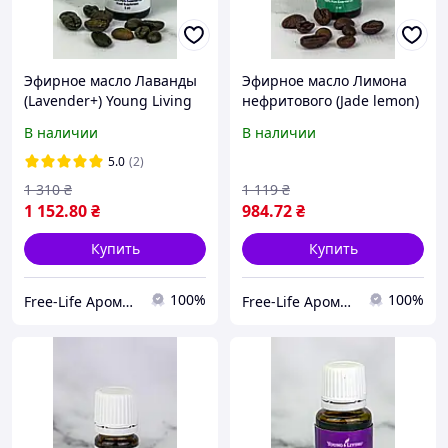
Эфирное масло Лаванды
Эфирное масло Лимона
(Lavender+) Young Living
нефритового (Jade lemon)
5мл
Young Living 5мл
В наличии
В наличии
5.0
(2)
1 310
₴
1 119
₴
1 152
.80
₴
984
.72
₴
Купить
Купить
100%
100%
Free-Life Ароматерапия | Натуральные эфирные масла |
Free-Life Ароматерапия | Натуральные эфирные масла |