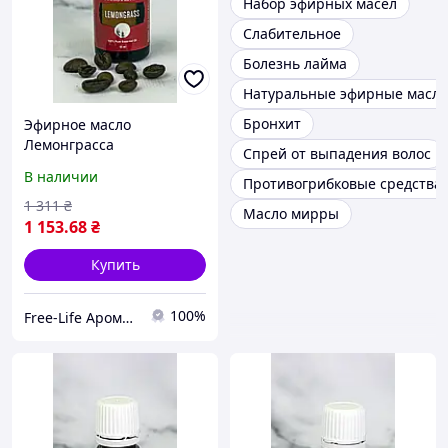
Набор эфирных масел
Слабительное
Болезнь лайма
Натуральные эфирные масла
Бронхит
Эфирное масло
Лемонграсса
Спрей от выпадения волос
(Lemongrasse) Young
В наличии
Противогрибковые средства
Living 15мл
1 311
₴
Масло мирры
1 153
.68
₴
Купить
100%
Free-Life Ароматерапия | Натуральные эфирные масла |