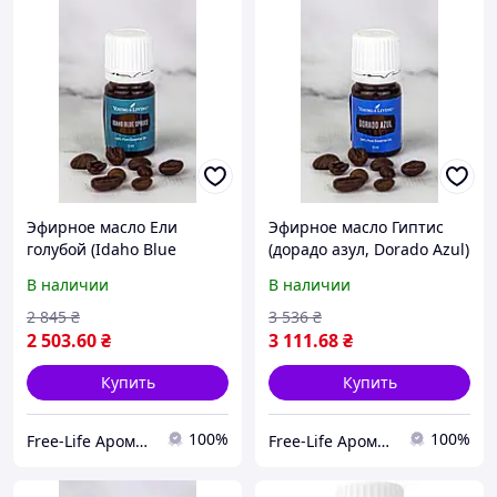
Эфирное масло Ели
Эфирное масло Гиптис
голубой (Idaho Blue
(дорадо азул, Dorado Azul)
Spruce) Young Living 5мл
Young Living 5мл
В наличии
В наличии
2 845
₴
3 536
₴
2 503
.60
₴
3 111
.68
₴
Купить
Купить
100%
100%
Free-Life Ароматерапия | Натуральные эфирные масла |
Free-Life Ароматерапия | Натуральные эфирные масла |