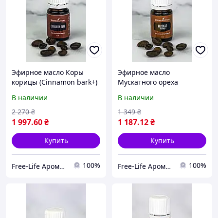
Эфирное масло Коры
Эфирное масло
корицы (Cinnamon bark+)
Мускатного ореха
Young Living 5мл
Nutmeg Young Living 5мл
В наличии
В наличии
2 270
₴
1 349
₴
1 997
.60
₴
1 187
.12
₴
Купить
Купить
100%
100%
Free-Life Ароматерапия | Натуральные эфирные масла |
Free-Life Ароматерапия | Натуральные эфирные масла |