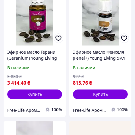
Эфирное масло Герани
Эфирное масло Фенхеля
(Geranium) Young Living
(Fenel+) Young Living 5мл
15мл
В наличии
В наличии
3 880
₴
927
₴
3 414
.40
₴
815
.76
₴
Купить
Купить
100%
100%
Free-Life Ароматерапия | Натуральные эфирные масла |
Free-Life Ароматерапия | Натуральные эфирные масла |