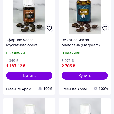
Эфирное масло
Эфирное масло
Мускатного ореха
Майорана (Marjoram)
(Nutmeg+) Young Living
Young Living 15мл
В наличии
В наличии
5мл
1 349
₴
3 075
₴
1 187
.12
₴
2 706
₴
Купить
Купить
100%
100%
Free-Life Ароматерапия | Натуральные эфирные масла |
Free-Life Ароматерапия | Натуральные эфирные масла |