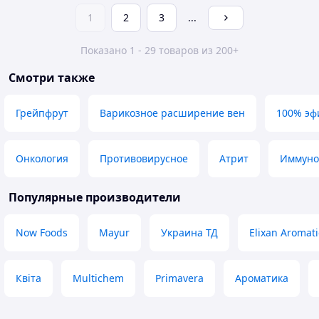
1
2
3
...
Показано 1 - 29 товаров из 200+
Смотри также
Грейпфрут
Варикозное расширение вен
100% эф
Онкология
Противовирусное
Атрит
Иммуно
Популярные производители
Now Foods
Mayur
Украина ТД
Elixan Aromati
Квіта
Multichem
Primavera
Ароматика