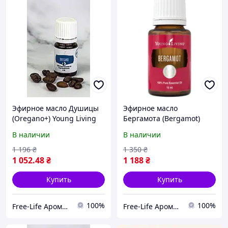
Эфирное масло Душицы
Эфирное масло
(Oregano+) Young Living
Бергамота (Bergamot)
5мл
Young Living 5мл
В наличии
В наличии
1 196
₴
1 350
₴
1 052
.48
₴
1 188
₴
Купить
Купить
100%
100%
Free-Life Ароматерапия | Натуральные эфирные масла |
Free-Life Ароматерапия | Натуральные эфирные масла |