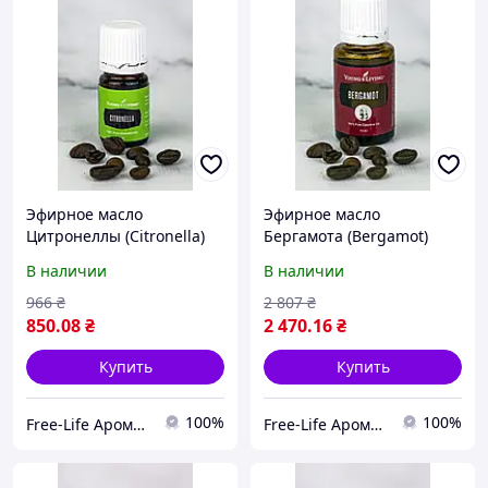
Эфирное масло
Эфирное масло
Цитронеллы (Citronella)
Бергамота (Bergamot)
Young Living 5мл
Young Living 15мл
В наличии
В наличии
966
₴
2 807
₴
850
.08
₴
2 470
.16
₴
Купить
Купить
100%
100%
Free-Life Ароматерапия | Натуральные эфирные масла |
Free-Life Ароматерапия | Натуральные эфирные масла |