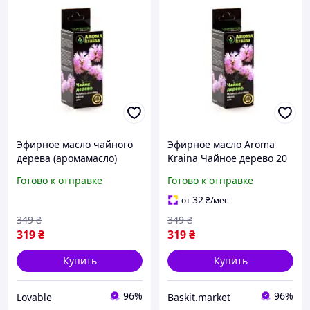
Эфирное масло чайного
Эфирное масло Aroma
дерева (аромамасло)
Kraina Чайное дерево 20
Aroma Kraina 20 мл,
мл
Готово к отправке
Готово к отправке
антисептическое против
акне и перхоти
32
от
₴
/мес
349
₴
349
₴
319
₴
319
₴
Купить
Купить
96%
96%
Lovable
Baskit.market