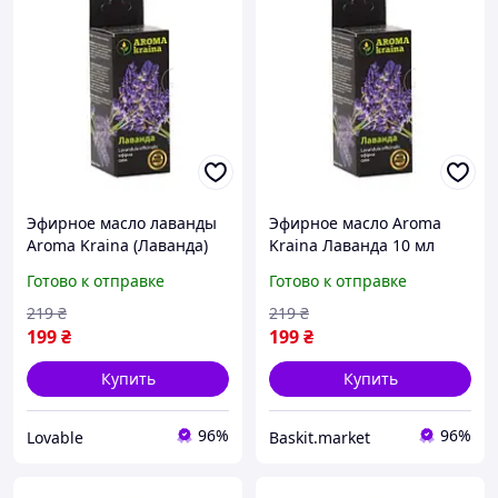
Эфирное масло лаванды
Эфирное масло Aroma
Aroma Kraina (Лаванда)
Kraina Лаванда 10 мл
10 мл, натуральное
Готово к отправке
Готово к отправке
аромамасло для сна и
ароматерапии
219
₴
219
₴
199
₴
199
₴
Купить
Купить
96%
96%
Lovable
Baskit.market