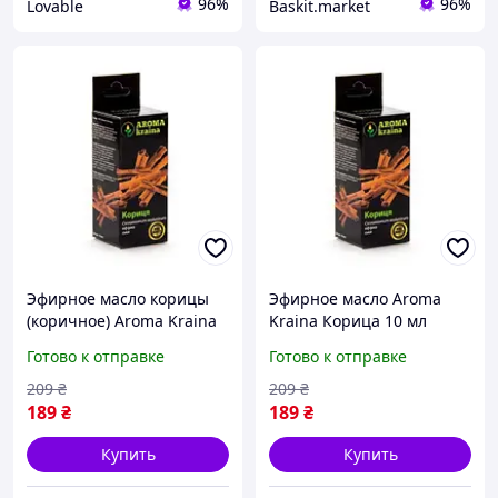
96%
96%
Lovable
Baskit.market
Эфирное масло корицы
Эфирное масло Aroma
(коричное) Aroma Kraina
Kraina Корица 10 мл
10 мл, натуральное
Готово к отправке
Готово к отправке
аромамасло для
ароматерапии и бани
209
₴
209
₴
189
₴
189
₴
Купить
Купить