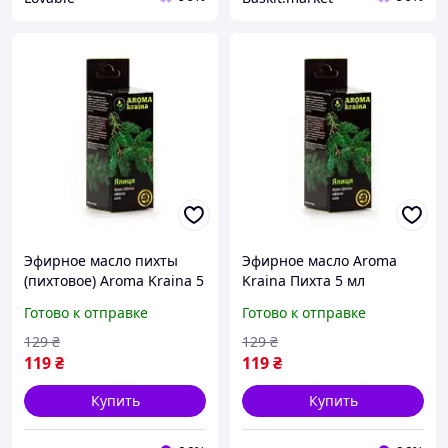
Эфирное масло пихты
Эфирное масло Aroma
(пихтовое) Aroma Kraina 5
Kraina Пихта 5 мл
мл, натуральное
Готово к отправке
Готово к отправке
аромамасло для бани и
ароматерапии
129
₴
129
₴
119
₴
119
₴
Купить
Купить