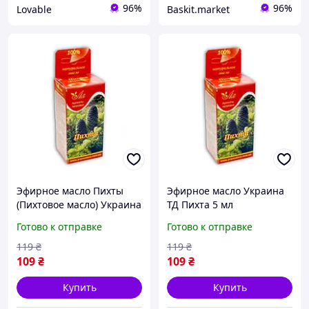
96%
96%
Lovable
Baskit.market
Эфирное масло Пихты
Эфирное масло Украина
(Пихтовое масло) Украина
ТД Пихта 5 мл
ТД 5 мл натуральное для
Готово к отправке
Готово к отправке
ароматерапии и
ингаляций
119
₴
119
₴
109
₴
109
₴
Купить
Купить