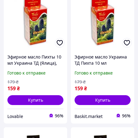
Эфирное масло Пихты 10
Эфирное масло Украина
мл Украина ТД (Ялица),
ТД Пихта 10 мл
натуральное масло для
Готово к отправке
Готово к отправке
ванн, массажа и
ароматерапии
179
₴
179
₴
159
₴
159
₴
Купить
Купить
96%
96%
Lovable
Baskit.market