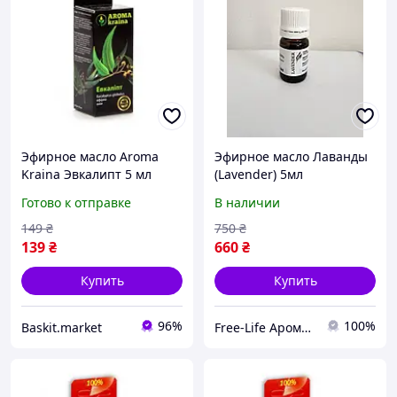
Эфирное масло Aroma
Эфирное масло Лаванды
Kraina Эвкалипт 5 мл
(Lavender) 5мл
Готово к отправке
В наличии
149
₴
750
₴
139
₴
660
₴
Купить
Купить
96%
100%
Baskit.market
Free-Life Ароматерапия | Натуральные эфирные масла |