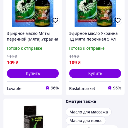
Эфирное масло Мяты
Эфирное масло Украина
перечной (Мята) Украина
ТД Мята перечная 5 мл
ТД 5 мл, натуральное
Готово к отправке
Готово к отправке
аромамасло от стресса и
головной боли
119
₴
119
₴
109
₴
109
₴
Купить
Купить
96%
96%
Lovable
Baskit.market
Смотри также
Масло для массажа
Масло для волос