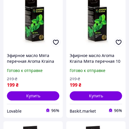
Эфирное масло Мята
Эфирное масло Aroma
перечная Aroma Kraina
Kraina Мята перечная 10
10 мл, натуральное масло
мл
Готово к отправке
Готово к отправке
мяты от головной боли и
стресса
219
₴
219
₴
199
₴
199
₴
Купить
Купить
96%
96%
Lovable
Baskit.market