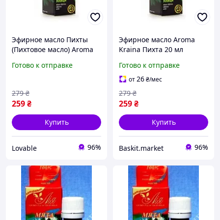
Эфирное масло Пихты
Эфирное масло Aroma
(Пихтовое масло) Aroma
Kraina Пихта 20 мл
Kraina 20 мл натуральное
Готово к отправке
Готово к отправке
антисептическое для
иммунитета
26
от
₴
/мес
279
₴
279
₴
259
₴
259
₴
Купить
Купить
96%
96%
Lovable
Baskit.market