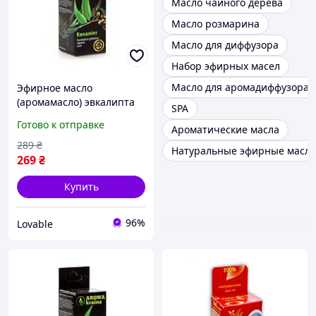
Масло чайного дерева
Масло розмарина
Масло для диффузора
Набор эфирных масел
Масло для аромадиффузора
Эфирное масло
(аромамасло) эвкалипта
SPA
Aroma Kraina 20 мл,
Готово к отправке
Ароматические масла
натуральное для
ароматерапии
289
₴
Натуральные эфирные масла
269
₴
Купить
96%
Lovable