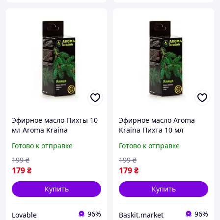
Эфирное масло Пихты 10
Эфирное масло Aroma
мл Aroma Kraina
Kraina Пихта 10 мл
Пихтовое натуральное
Готово к отправке
Готово к отправке
(Ялица) для
ароматерапии и бани
199
₴
199
₴
179
₴
179
₴
Купить
Купить
96%
96%
Lovable
Baskit.market