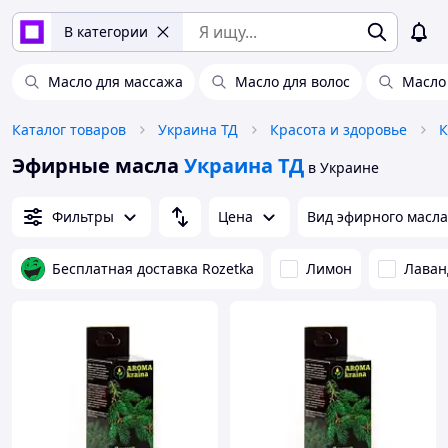
В категории
Масло для массажа
Масло для волос
Масло
Каталог товаров
Украина ТД
Красота и здоровье
К
Эфирные масла
Украина ТД
в Украине
Фильтры
Цена
Вид эфирного масла
Бесплатная доставка Rozetka
Лимон
Лаван