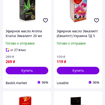
Эфирное масло Aroma
Эфирное масло Эвкалипт
Kraina Эвкалипт 20 мл
(Евкаліпт) Украина ТД 5
мл натуральное для
Готово к отправке
Готово к отправке
дыхания, аромамасло от
насморка
27
от
₴
/мес
289
₴
129
₴
269
₴
119
₴
Купить
Купить
96%
96%
Baskit.market
Lovable