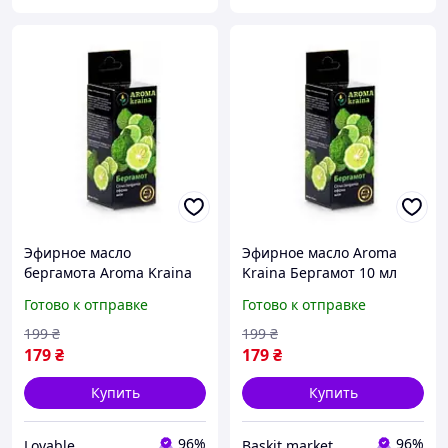
Эфирное масло
Эфирное масло Aroma
бергамота Aroma Kraina
Kraina Бергамот 10 мл
10 мл Натуральное
Готово к отправке
Готово к отправке
(аромамасло) для
ароматерапии и кожи
199
₴
199
₴
179
₴
179
₴
Купить
Купить
96%
96%
Lovable
Baskit.market