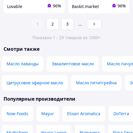
96%
96%
Lovable
Baskit.market
1
2
3
...
Показано 1 - 29 товаров из 1000+
Смотри также
Масло лаванды
Эвкалиптовое масло
Масло пачу
Цитрусовое эфирное масло
Масло петитгрейна
Э
Популярные производители
Now Foods
Mayur
Elixan Aromatica
DoTerra
Multichem
Young Living
Primavera
Flora Secr