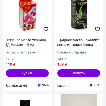
Эфирное масло Украина
Эфирное масло Эвкалипт
ТД Эвкалипт 5 мл
(эвкалиптовое) Aroma
Kraina 5 мл натуральное
Готово к отправке
Готово к отправке
антисептическое для
дыхания
129
₴
149
₴
119
₴
139
₴
Купить
Купить
96%
96%
Baskit.market
Lovable