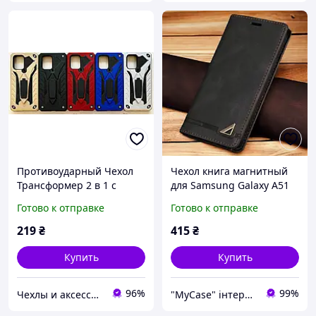
Противоударный Чехол
Чехол книга магнитный
Трансформер 2 в 1 с
для Samsung Galaxy А51
подставкой для Samsung
Чехол-книжка на самсунг
Готово к отправке
Готово к отправке
Galaxy(Самсунг) A51
а51(SM-A515) Черный
219
₴
415
₴
Купить
Купить
96%
99%
Чехлы и аксессуары | Mob4
"MyCase" інтернет-магазин