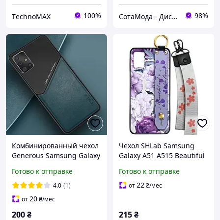
100%
98%
ТechnoMAX
СотаМода - Дискаунтер аксессуаров
Комбинированный чехол
Чехол SHLab Samsung
Generous Samsung Galaxy
Galaxy A51 A515 Beautiful
A51 A515 Green
Flower + два ремешка с
Готово к отправке
Готово к отправке
карабином
22
4.0
(1)
от
₴
/мес
20
от
₴
/мес
200
₴
215
₴