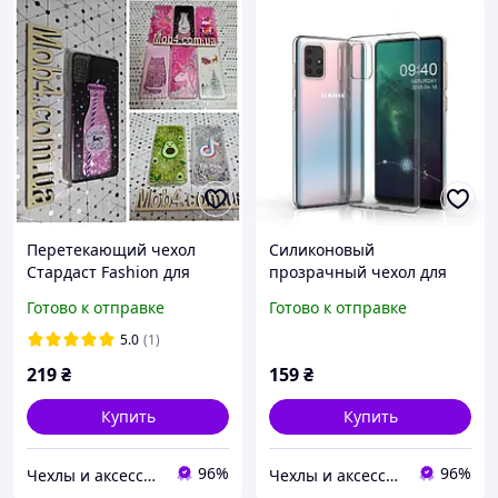
Перетекающий чехол
Силиконовый
Стардаст Fashion для
прозрачный чехол для
Samsung Galaxy (Самсунг
Samsung Galaxy (Самсунг
Готово к отправке
Готово к отправке
Гелекси) A51
Гелекси) A51
5.0
(1)
219
₴
159
₴
Купить
Купить
96%
96%
Чехлы и аксессуары | Mob4
Чехлы и аксессуары | Mob4