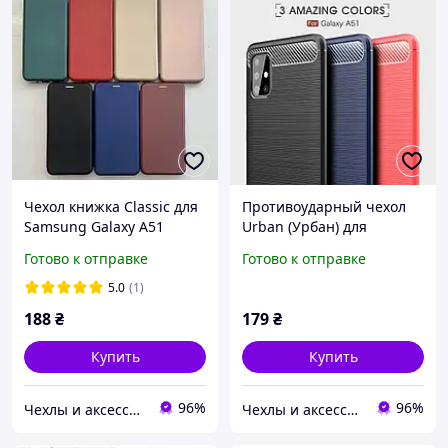
Чехол книжка Classic для
Противоударный чехол
Samsung Galaxy A51
Urban (Урбан) для
(самсунг A51)
Samsung Galaxy (Самсунг)
Готово к отправке
Готово к отправке
A51
5.0
(1)
188
₴
179
₴
Купить
Купить
96%
96%
Чехлы и аксессуары | Mob4
Чехлы и аксессуары | Mob4