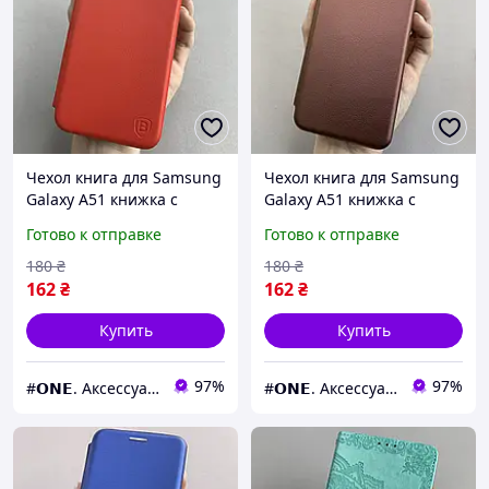
Чехол книга для Samsung
Чехол книга для Samsung
Galaxy A51 книжка с
Galaxy A51 книжка с
подставкой на телефон
подставкой на телефон
Готово к отправке
Готово к отправке
самсунг а51 красная stn
самсунг а51 бордовая stn
180
₴
180
₴
162
₴
162
₴
Купить
Купить
97%
97%
#𝗢𝗡𝗘. Аксессуары к смартфонам
#𝗢𝗡𝗘. Аксессуары к смартфонам