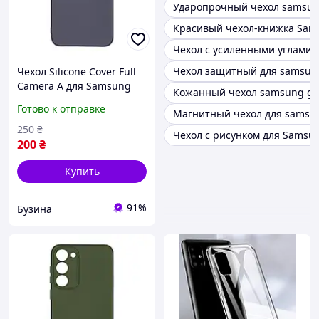
Ударопрочный чехол samsun
Красивый чехол-книжка Sam
Чехол с усиленными углами 
Чехол защитный для samsun
Чехол Silicone Cover Full
Camera A для Samsung
Кожанный чехол samsung gal
Galaxy S23 Plus S916 цвет
Готово к отправке
Магнитный чехол для samsu
Dark Blue buzyna
250
₴
Чехол с рисунком для Samsu
200
₴
Купить
91%
Бузина