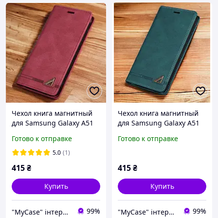
Чехол книга магнитный
Чехол книга магнитный
для Samsung Galaxy А51
для Samsung Galaxy А51
Чехол-книжка на самсунг
Чехол-книжка на самсунг
Готово к отправке
Готово к отправке
а51(SM-A515) Красный
а51(SM-A515) Зеленый
5.0
(1)
415
₴
415
₴
Купить
Купить
99%
99%
"MyCase" інтернет-магазин
"MyCase" інтернет-магазин