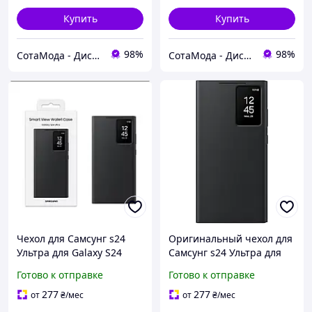
Купить
Купить
98%
98%
СотаМода - Дискаунтер аксессуаров
СотаМода - Дискаунтер аксессуаров
Чехол для Самсунг s24
Оригинальный чехол для
Ультра для Galaxy S24
Самсунг s24 Ультра для
Ultra
Galaxy S24 Ultra
Готово к отправке
Готово к отправке
277
277
от
₴
/мес
от
₴
/мес