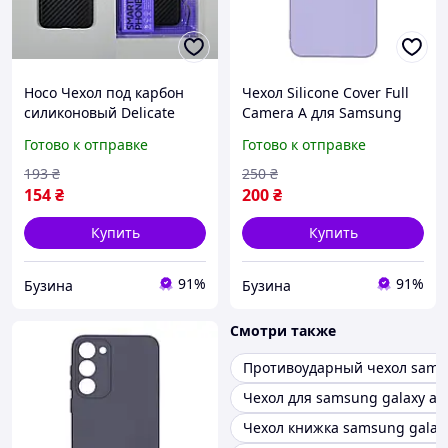
Hoco Чехол под карбон
Чехол Silicone Cover Full
силиконовый Delicate
Camera A для Samsung
shadow series protective
Galaxy S23 Plus S916 цвет
Готово к отправке
Готово к отправке
case for Galaxy A7 2017
Lilac buzyna
black buzyna
193
₴
250
₴
154
₴
200
₴
Купить
Купить
91%
91%
Бузина
Бузина
Смотри также
Противоударный чехол sams
Чехол для samsung galaxy a5
Чехол книжка samsung galax