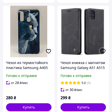
Чехол из термостойкого
Чехол книжка с магнитом
пластика Samsung A405
Samsung Galaxy A51 A515
Galaxy A40
CaseMe Black
Готово к отправке
Готово к отправке
28
от
₴
/мес
5.0
(1)
30
от
₴
/мес
280
₴
299
₴
Купить
Купить