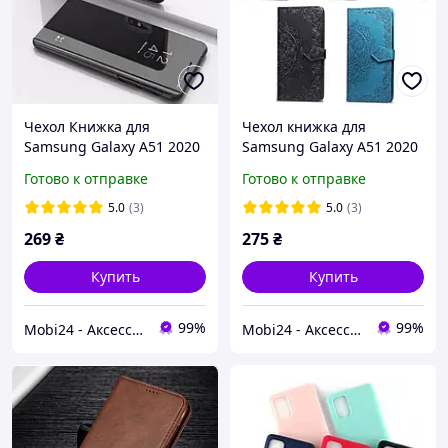
Чехол Книжка для
Чехол книжка для
Samsung Galaxy A51 2020
Samsung Galaxy A51 2020
A515 с зеркальной
A515 с визитницей
Готово к отправке
Готово к отправке
поверхностью (Разные
(Разные цвета)
цвета)
5.0
(3)
5.0
(3)
269
₴
275
₴
Купить
Купить
99%
99%
Mobi24 - Аксессуары для смартфонов
Mobi24 - Аксессуары для смартфонов