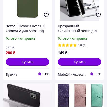
Чехол Silicone Cover Full
Прозрачный
Camera A для Samsung
силиконовый чехол для
Galaxy S23 Plus S916 цвет
Samsung Galaxy A51 2020
Готово к отправке
Готово к отправке
Dark Green buzyna
A515
5.0
(1)
250
₴
200
₴
149
₴
Купить
Купить
91%
99%
Бузина
Mobi24 - Аксессуары для смартфонов