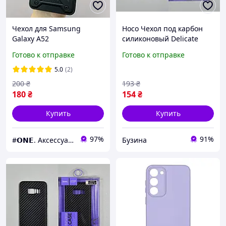
Чехол для Samsung
Hoco Чехол под карбон
Galaxy A52
силиконовый Delicate
противоударный с
shadow series protective
Готово к отправке
Готово к отправке
подставкой со шторкой
case for Galaxy A5 2017
для камеры чехол на
black buzyna
5.0
(2)
самсунг а52 черный CRT
200
₴
193
₴
180
₴
154
₴
Купить
Купить
97%
91%
#𝗢𝗡𝗘. Аксессуары к смартфонам
Бузина