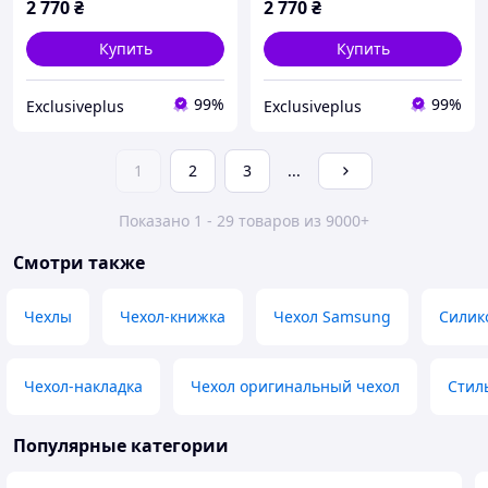
2 770
₴
2 770
₴
Купить
Купить
99%
99%
Exclusiveplus
Exclusiveplus
1
2
3
...
Показано 1 - 29 товаров из 9000+
Смотри также
Чехлы
Чехол-книжка
Чехол Samsung
Силик
Чехол-накладка
Чехол оригинальный чехол
Стил
Популярные категории