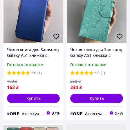
Чехол книга для Samsung
Чехол-книга для Samsung
Galaxy A51 книжка с
Galaxy A51 книжка с
подставкой на телефон
визитницей с узором на
Готово к отправке
Готово к отправке
самсунг а51 синяя stn
телефон самсунг а51
бирюзовая art
5.0
(1)
5.0
(1)
180
₴
260
₴
162
₴
234
₴
Купить
Купить
97%
97%
#𝗢𝗡𝗘. Аксессуары к смартфонам
#𝗢𝗡𝗘. Аксессуары к смартфонам