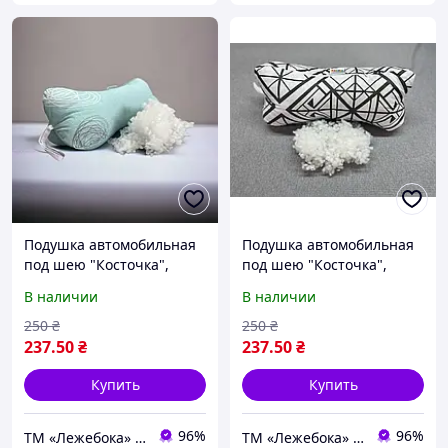
Подушка автомобильная
Подушка автомобильная
под шею "Косточка",
под шею "Косточка",
валик в машину 35х15 см
валик в машину 35х15 см
В наличии
В наличии
Абстракція на голубому
Геометрія
250
₴
250
₴
237
.50
₴
237
.50
₴
Купить
Купить
96%
96%
ТМ «Лежебока» - текстиль и спецтовары
ТМ «Лежебока» - текстиль и спецтовары