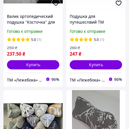
Валик ортопедический
Подушка для
подушка "Косточка" для
путешесnвий ТМ
спины и шеи во время
Лежебока, голубая
Готово к отправке
Готово к отправке
путешествий ТМ
Лежебока, шейный валик
5.0
(1)
5.0
(1)
250
₴
260
₴
237
.50
₴
247
₴
Купить
Купить
96%
96%
ТМ «Лежебока» - текстиль и спецтовары
ТМ «Лежебока» - текстиль и спецтовары