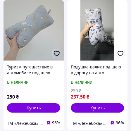
Туризм путешествие в
Подушка-валик под шею
автомобиле под шею
в дорогу на авто
"Косточка", валик в
"Косточка" ТМ Лежебока,
В наличии
В наличии
машину 35х15 см
холлофайбер
250
₴
250
₴
237
.50
₴
Купить
Купить
96%
96%
ТМ «Лежебока» - текстиль и спецтовары
ТМ «Лежебока» - текстиль и спецтовары