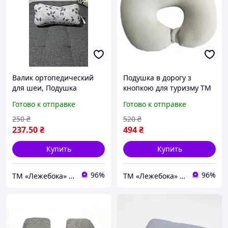
Валик ортопедический
Подушка в дорогу з
для шеи, Подушка
кнопкою для туризму ТМ
косточка для спины во
Лежебока, серая
Готово к отправке
Готово к отправке
время путешествий 35х15
см
250
₴
520
₴
237
.50
₴
494
₴
Купить
Купить
96%
96%
ТМ «Лежебока» - текстиль и спецтовары
ТМ «Лежебока» - текстиль и спецтовары