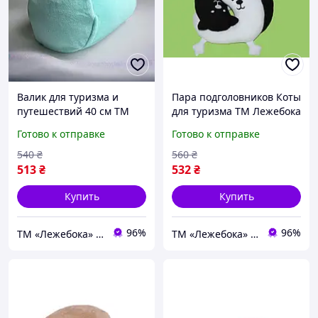
Валик для туризма и
Пара подголовников Коты
путешествий 40 см ТМ
для туризма ТМ Лежебока
Лежебока
Готово к отправке
Готово к отправке
540
₴
560
₴
513
₴
532
₴
Купить
Купить
96%
96%
ТМ «Лежебока» - текстиль и спецтовары
ТМ «Лежебока» - текстиль и спецтовары