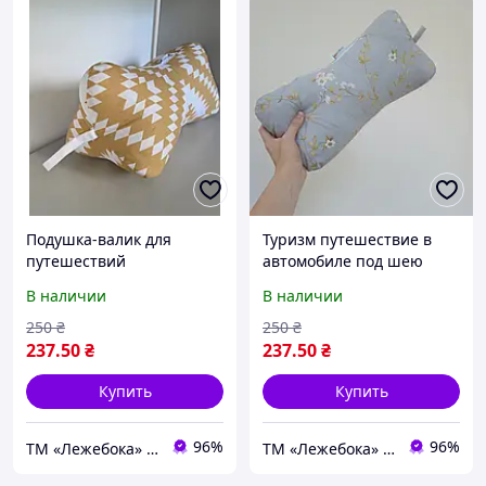
Подушка-валик для
Туризм путешествие в
путешествий
автомобиле под шею
ортопедическая
"Косточка", валик в
В наличии
В наличии
"Косточка", дорожный
машину 35х15 см
валик косточка
250
₴
250
₴
треугольная мягкая
237
.50
₴
237
.50
₴
Купить
Купить
96%
96%
ТМ «Лежебока» - текстиль и спецтовары
ТМ «Лежебока» - текстиль и спецтовары