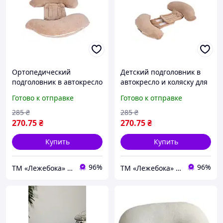
Ортопедический
Детский подголовник в
подголовник в автокресло
автокресло и коляску для
или коляску для
путешесвий с детьми ТМ
Готово к отправке
Готово к отправке
путешетвий с детьми от 2
Лежебока, беж
месяцев ТМ Лежебока
285
₴
285
₴
Салатовый
270
.75
₴
270
.75
₴
Купить
Купить
96%
96%
ТМ «Лежебока» - текстиль и спецтовары
ТМ «Лежебока» - текстиль и спецтовары