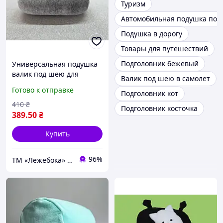
Туризм
Автомобильная подушка под
Подушка в дорогу
Товары для путешествий
Подголовник бежевый
Универсальная подушка
валик под шею для
Валик под шею в самолет
туризма и путешествий
Готово к отправке
Подголовник кот
ортопедическая 30 см ТМ
Лежебока Серый
410
₴
Подголовник косточка
389
.50
₴
Купить
96%
ТМ «Лежебока» - текстиль и спецтовары