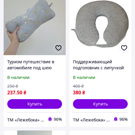
Туризм путешествие в
Поддерживающий
автомобиле под шею
подголовник с липучкой
"Косточка", валик в
для туризма и
В наличии
В наличии
машину 35х15 см
путешествий ТМ
Лежебока
250
₴
400
₴
237
.50
₴
380
₴
Купить
Купить
96%
96%
ТМ «Лежебока» - текстиль и спецтовары
ТМ «Лежебока» - текстиль и спецтовары