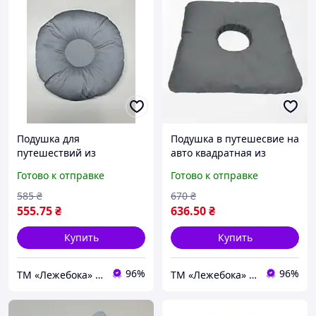
Подушка для
Подушка в путешесвие на
путешествий из
авто квадратная из
пенополистирольных
пенополистирольные
Готово к отправке
Готово к отправке
шариков кругла ТМ
шариков ТМ Лежебока
Лежебока 4820223420128
4820223420135
585
₴
670
₴
555
.75
₴
636
.50
₴
Купить
Купить
96%
96%
ТМ «Лежебока» - текстиль и спецтовары
ТМ «Лежебока» - текстиль и спецтовары