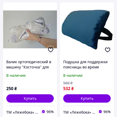
Валик ортопедический в
Подушка для поддержки
машину "Косточка" для
поясницы во время
спины и шеи ТМ
долгих поездок в авто ТМ
В наличии
В наличии
Лежебока, шейный валик
Лежебока
560
₴
250
₴
532
₴
Купить
Купить
96%
96%
ТМ «Лежебока» - текстиль и спецтовары
ТМ «Лежебока» - текстиль и спецтовары