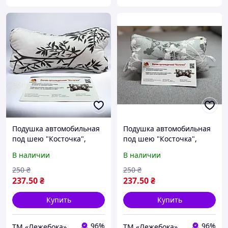
Подушка автомобильная
Подушка автомобильная
под шею "Косточка",
под шею "Косточка",
валик в машину 35х15 см
валик в машину 35х15 см
В наличии
В наличии
Зимові рослини
Метелик на сірому
250
₴
250
₴
237
.50
₴
237
.50
₴
Купить
Купить
96%
96%
ТМ «Лежебока» - текстиль и спецтовары
ТМ «Лежебока» - текстиль и спецтовары