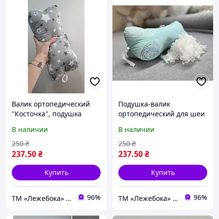
Валик ортопедический
Подушка-валик
"Косточка", подушка
ортопедический для шеи
ортопедическая под шею
и спины во время
В наличии
В наличии
и спину хлопковая
путешествий "Косточка"
5х15 см голубого цвета
250
₴
250
₴
237
.50
₴
237
.50
₴
Купить
Купить
96%
96%
ТМ «Лежебока» - текстиль и спецтовары
ТМ «Лежебока» - текстиль и спецтовары