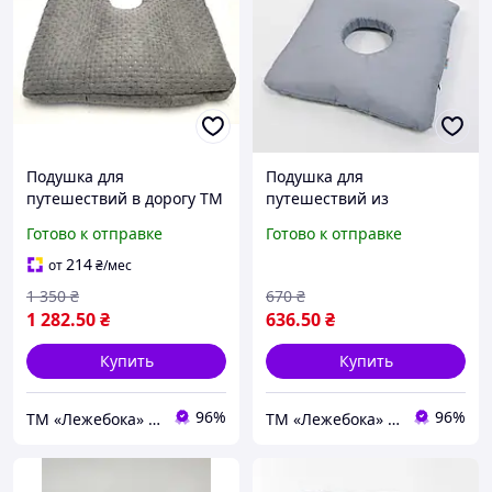
Подушка для
Подушка для
путешествий в дорогу ТМ
путешествий из
Лежебока
пенополистирольных
Готово к отправке
Готово к отправке
шариков ТМ Лежебока
4820223420135
214
от
₴
/мес
1 350
₴
670
₴
1 282
.50
₴
636
.50
₴
Купить
Купить
96%
96%
ТМ «Лежебока» - текстиль и спецтовары
ТМ «Лежебока» - текстиль и спецтовары