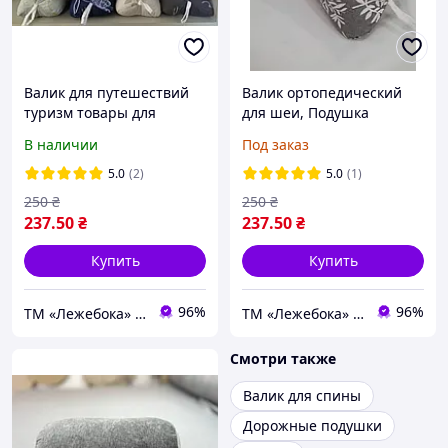
Валик для путешествий
Валик ортопедический
туризм товары для
для шеи, Подушка
комфортного
косточка для
В наличии
Под заказ
путешествия
спины.Валик под ногу .
Поддержка руки-кисти
5.0
(2)
5.0
(1)
250
₴
250
₴
237
.50
₴
237
.50
₴
Купить
Купить
96%
96%
ТМ «Лежебока» - текстиль и спецтовары
ТМ «Лежебока» - текстиль и спецтовары
Смотри также
Валик для спины
Дорожные подушки