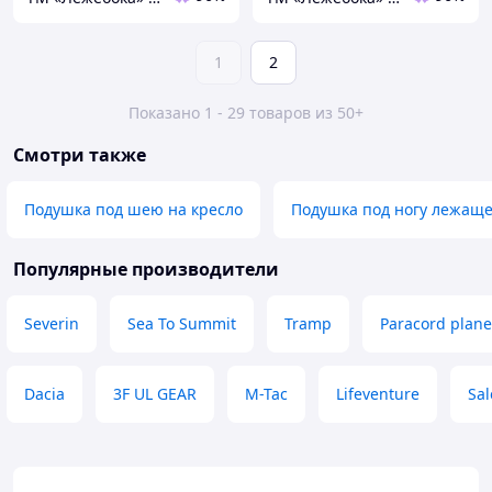
1
2
Показано 1 - 29 товаров из 50+
Смотри также
Подушка под шею на кресло
Подушка под ногу лежаще
Популярные производители
Severin
Sea To Summit
Tramp
Paracord plane
Dacia
3F UL GEAR
M-Tac
Lifeventure
Sa