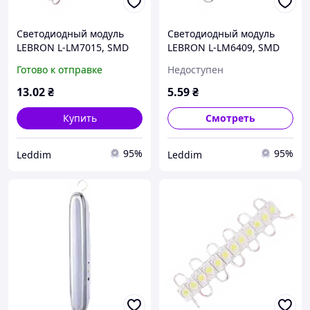
Светодиодный модуль
Светодиодный модуль
LEBRON L-LM7015, SMD
LEBRON L-LM6409, SMD
2835, 1,5W, DC12V, IP65.,
2835, 0,72W, DC12V, IP65.,
Готово к отправке
Недоступен
13-47-55
13-47-02
13
.02
₴
5
.59
₴
Купить
Смотреть
95%
95%
Leddim
Leddim