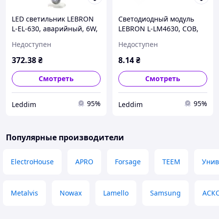
LED светильник LEBRON
Светодиодный модуль
L-EL-630, аварийный, 6W,
LEBRON L-LM4630, COB,
1200mAh Li-Ion, 16-95-32
2,4W, DC12V, IP65., 13-47-
Недоступен
Недоступен
34
372
.38
₴
8
.14
₴
Смотреть
Смотреть
95%
95%
Leddim
Leddim
Популярные производители
ElectroHouse
APRO
Forsage
TEEM
Унив
Metalvis
Nowax
Lamello
Samsung
АСК