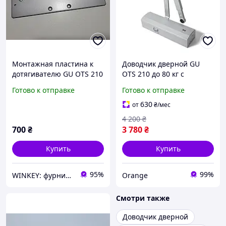
Монтажная пластина к
Доводчик дверной GU
дотягивателю GU OTS 210
OTS 210 до 80 кг с
ножницами серый
Готово к отправке
Готово к отправке
630
от
₴
/мес
4 200
₴
700
₴
3 780
₴
Купить
Купить
95%
99%
WINKEY: фурнитура для окон и дверей
Orange
Смотри также
Доводчик дверной