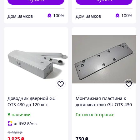
100%
100%
Дом Замков
Дом Замков
Доводчик дверной GU
Монтажная пластина к
OTS 430 до 120 кг с
дотягивателю GU OTS 430
ножницами серый
В наличии
Готово к отправке
392
от
₴
/мес
4 450
₴
3 925
₴
750
₴