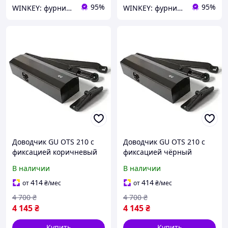
95%
95%
WINKEY: фурнитура для окон и дверей
WINKEY: фурнитура для окон и дверей
Доводчик GU OTS 210 с
Доводчик GU OTS 210 с
фиксацией коричневый
фиксацией чёрный
В наличии
В наличии
414
414
от
₴
/мес
от
₴
/мес
4 700
₴
4 700
₴
4 145
₴
4 145
₴
Купить
Купить