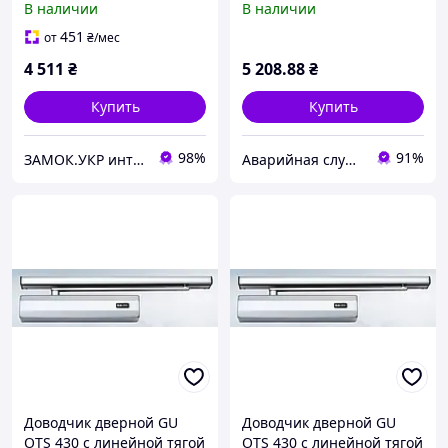
В наличии
В наличии
серебристый (Германия)
451
от
₴
/мес
4 511
₴
5 208
.88
₴
Купить
Купить
98%
91%
ЗАМОК.УКР интернет-магазин замков и фурнитуры
Аварийная служба по открытию замков Днепр
Доводчик дверной GU
Доводчик дверной GU
OTS 430 с линейной тягой
OTS 430 с линейной тягой