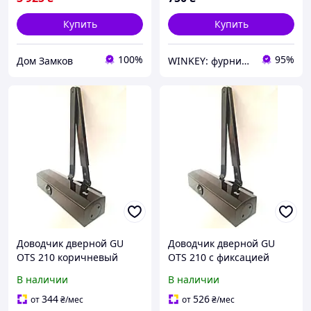
Купить
Купить
100%
95%
Дом Замков
WINKEY: фурнитура для окон и дверей
Доводчик дверной GU
Доводчик дверной GU
OTS 210 коричневый
OTS 210 с фиксацией
(Германия)
коричневый (Германия)
В наличии
В наличии
344
526
от
₴
/мес
от
₴
/мес