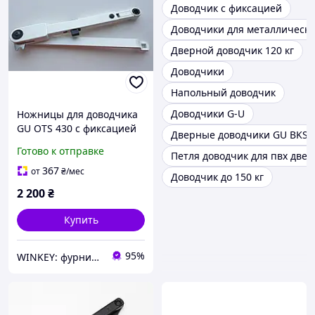
Доводчик с фиксацией
Доводчики для металлически
Дверной доводчик 120 кг
Доводчики
Напольный доводчик
Доводчики G-U
Ножницы для доводчика
GU OTS 430 с фиксацией
Дверные доводчики GU BKS
белые
Готово к отправке
Петля доводчик для пвх двер
367
от
₴
/мес
Доводчик до 150 кг
2 200
₴
Купить
95%
WINKEY: фурнитура для окон и дверей