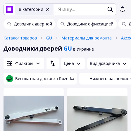
В категории
Доводчик дверной
Доводчик с фиксацией
Д
Каталог товаров
GU
Материалы для ремонта
Доводчики дверей
GU
в Украине
Фильтры
Цена
Вид доводчика
Бесплатная доставка Rozetka
Нижнего расположе