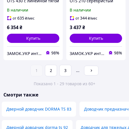
OTS 430 с линейной тягой
OTS 210 серебристый
и фиксацией коричневый
(Германия)
В наличии
В наличии
(Германия)
635
344
от
₴
/мес
от
₴
/мес
6 354
₴
3 437
₴
Купить
Купить
98%
98%
ЗАМОК.УКР интернет-магазин замков и фурнитуры
ЗАМОК.УКР интернет-магазин замков и фурнитуры
1
2
3
...
Показано 1 - 29 товаров из 60+
Смотри также
Дверной доводчик DORMA TS 83
Доводчик предназнач
Дверной доводчик dorma ts 92
Доводчик для тяжелых д