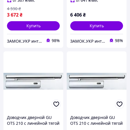
367
641
от
₴
/мес
от
₴
/мес
4 590
₴
3 672
₴
6 406
₴
Купить
Купить
98%
98%
ЗАМОК.УКР интернет-магазин замков и фурнитуры
ЗАМОК.УКР интернет-магазин замков и фурнитуры
Доводчик дверной GU
Доводчик дверной GU
OTS 210 с линейной тягой
OTS 210 с линейной тягой
коричневый (Германия)
и фиксацией