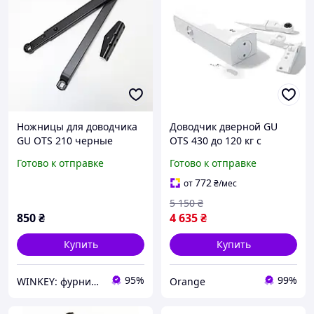
Ножницы для доводчика
Доводчик дверной GU
GU OTS 210 черные
OTS 430 до 120 кг с
ножницами белый
Готово к отправке
Готово к отправке
772
от
₴
/мес
5 150
₴
850
₴
4 635
₴
Купить
Купить
95%
99%
WINKEY: фурнитура для окон и дверей
Orange