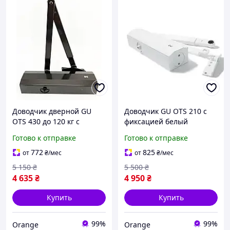
Доводчик дверной GU
Доводчик GU OTS 210 с
OTS 430 до 120 кг с
фиксацией белый
ножницами коричневый
Готово к отправке
Готово к отправке
772
825
от
₴
/мес
от
₴
/мес
5 150
₴
5 500
₴
4 635
₴
4 950
₴
Купить
Купить
99%
99%
Orange
Orange