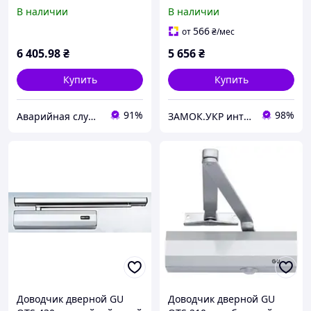
серебристый (Германия)
коричневый (Германия)
В наличии
В наличии
566
от
₴
/мес
6 405
.98
₴
5 656
₴
Купить
Купить
91%
98%
Аварийная служба по открытию замков Днепр
ЗАМОК.УКР интернет-магазин замков и фурнитуры
Доводчик дверной GU
Доводчик дверной GU