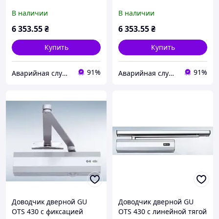
и фиксацией
и фиксацией белый
В наличии
В наличии
серебристый (Германия)
(Германия)
6 353
.55
₴
6 353
.55
₴
Купить
Купить
91%
91%
Аварийная служба по открытию замков Днепр
Аварийная служба по открытию замков Днепр
Доводчик дверной GU
Доводчик дверной GU
OTS 430 с фиксацией
OTS 430 с линейной тягой