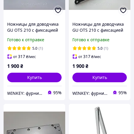
Ножницы для доводчика
Ножницы для доводчика
GU OTS 210 с фиксацией
GU OTS 210 с фиксацией
белые
коричневые
Готово к отправке
Готово к отправке
5.0
(1)
5.0
(1)
317
317
от
₴
/мес
от
₴
/мес
1 900
₴
1 900
₴
Купить
Купить
95%
95%
WINKEY: фурнитура для окон и дверей
WINKEY: фурнитура для окон и дверей