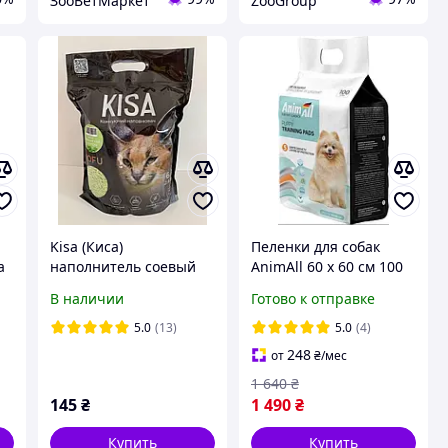
ЗооВетМаркет
ZooGroup
Kisa (Киса)
Пеленки для собак
a
наполнитель соевый
AnimAll 60 х 60 см 100
тофу с ароматом мяты
шт
В наличии
Готово к отправке
6 л.
66
5.0
(13)
5.0
(4)
248
от
₴
/мес
1 640
₴
145
₴
1 490
₴
Купить
Купить