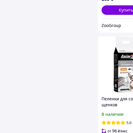
Купит
ZooGroup
Пеленки для со
щенков
гипоалергенны
В наличии
активированны
AnimAll 60 х 60
5.0
шт
96
от
₴
/мес