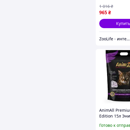
1 016
₴
965
₴
Купит
ZooLife - интернет-магазин товаров для животных
AnimAll Premi
Edition 15л Эн
Силікагелевий
Готово к отпра
наповнювач д