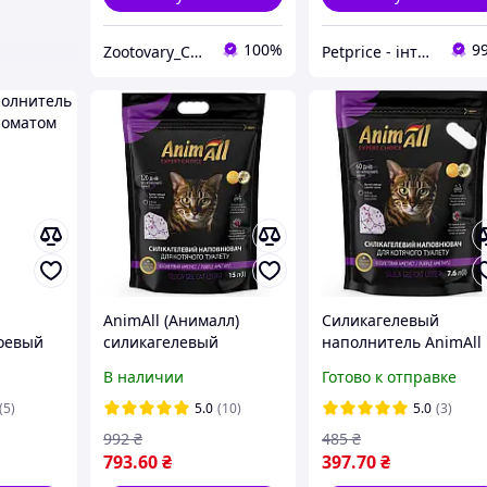
100%
9
Zootovary_Cat&Dog
Petprice - інтернет-магазин зоотоваров
AnimАll (Анималл)
Силикагелевый
оевый
силикагелевый
наполнитель AnimAll
ом
наполнитель,
Premium фиолетовый
В наличии
Готово к отправке
фиолетовый аметист
аметист для кошек, 7
15 литров
л (3,2 кг)
(5)
5.0
(10)
5.0
(3)
992
₴
485
₴
793
.60
₴
397
.70
₴