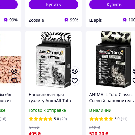
ь
Купить
Купить
99%
99%
10
Zoosale
Шарік
6кг/6л
Наповнювач для
ANIMALL Tofu Classic
нювач
туалету AnimAll Tofu
Соевый наполнитель
уалету з
Activated Carbon
для кошачьих
вке
Готово к отправке
В наличии
ика
соєвий, з активованим
туалетов10 литров
вугіллям 4.6 кг (10л)
(4.66 кг)
(16)
5.0
(29)
5.0
(11)
575
₴
612
₴
495
₴
520
.20
₴