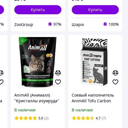
Купить
Купить
7%
97%
100%
ZooGroup
Шарік
AnimAll (Анималл)
Соевый наполнитель
та
"Кристаллы изумруда"
AnimAll Tofu Carbon
- силикагелевый
для кошек, с
В наличии
В наличии
наполнитель 5 литров
активированным углем
6л (2,6кг)
5.0
(2)
4.7
(7)