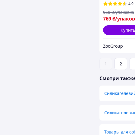
котячого туале
4.9
Фіолетовий Ам
950
₴/упаковка
769
₴/упако
Купит
ZooGroup
1
2
Смотри такж
Силикагелеви
Силикагелевый
Товары для со