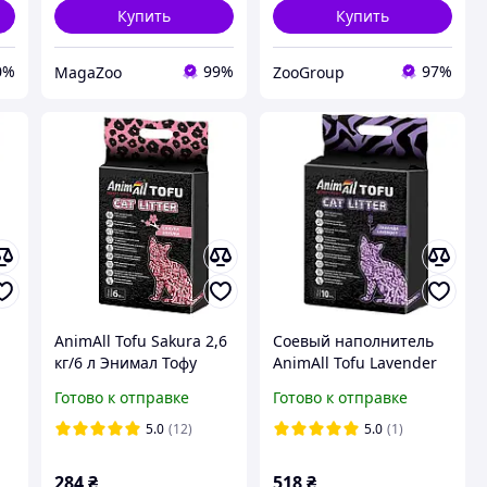
Купить
Купить
0%
99%
97%
MagaZoo
ZooGroup
AnimAll Tofu Sakura 2,6
Соевый наполнитель
кг/6 л Энимал Тофу
AnimAll Tofu Lavender
Соєвий наповнювач з
лаванда для кошек, 10
Готово к отправке
Готово к отправке
ароматом сакури
л (4,66 кг)
5.0
(12)
5.0
(1)
284
₴
518
₴