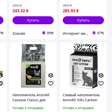
316
₴
353
₴
243
.32
₴
285
.93
₴
Купить
Купить
7%
99%
97%
Zoosale
Интернет магазин "Енот"
Наполнитель AnimAll
Соевый наполнитель
Cassava Classic для
AnimAll Tofu Carbon
й
котов от 1 мес. супер
для кошек, с
Готово к отправке
Готово к отправке
премиум
активированным