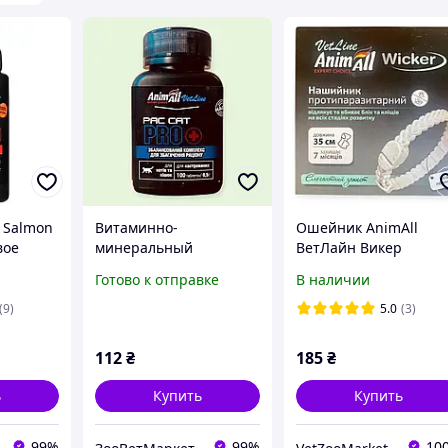
e Salmon
Витаминно-
Ошейник AnimAll
вое
минеральный
ВетЛайн Викер
3 для
комплекс PAC CAT PRO
противопаразитарн
Готово к отправке
В наличии
 100 мл
для иммунитета
для кошек и собак 35
кастрированных котов,
см Белая жемчужина
(9)
5.0
(3)
стерилизованных
167553
кошек, 100 табл,
112
₴
185
₴
AnimAll VetLine
ь
Купить
Купить
99%
99%
10