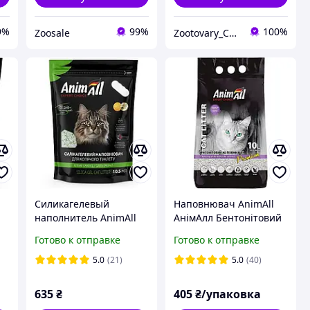
9%
99%
100%
Zoosale
Zootovary_Cat&Dog
Силикагелевый
Наповнювач AnimAll
наполнитель AnimAll
АнімАлл Бентонітовий
зеленый изумруд для
10 л для котів з
Готово к отправке
Готово к отправке
,6
котов, 10,5 л (4,4 кг)
ароматом лаванди
5.0
(21)
5.0
(40)
635
₴
405
₴/упаковка