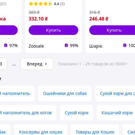
ту
комкующий, без
Энимал силикагель
(21)
4.4
(5)
етист
аромата, 6 л (2,6 кг)
369
₴
316
₴
вка
332
.10
₴
246
.48
₴
ь
Купить
Купить
97%
99%
10
Zoosale
Шарік
3
...
Вперед
Показано 1 - 29 товаров из 5000+
е
й наполнитель
Ошейники для собак
Сухой корм для 
 наполнитель для котов
Сухой корм
Кошачий корм
бак
Консервы для кошек
Товары для Кошек
Сил