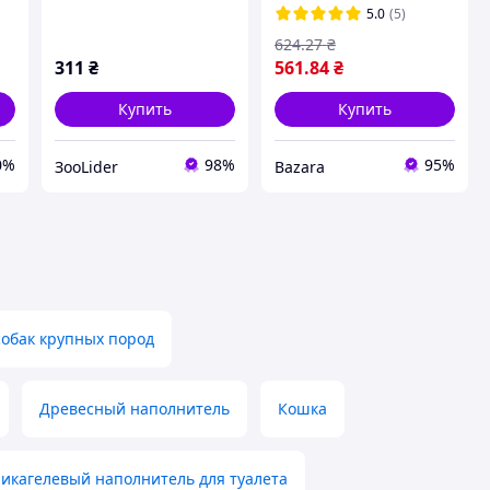
растительный (без
углём, 10 литров (4.66
5.0
(5)
аромата) 6 л. мелкая
кг)
624
.27
₴
фракция
311
₴
561
.84
₴
Купить
Купить
0%
98%
95%
ЗооLider
Bazara
собак крупных пород
Древесный наполнитель
Кошка
икагелевый наполнитель для туалета