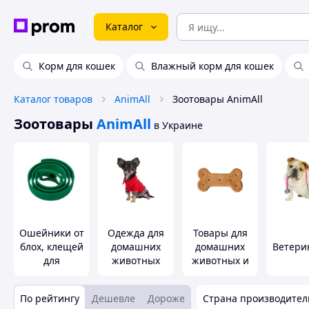
Каталог
Корм для кошек
Влажный корм для кошек
Каталог товаров
AnimAll
Зоотовары AnimAll
Зоотовары
AnimAll
в Украине
Ошейники от
Одежда для
Товары для
блох, клещей
домашних
домашних
Ветери
для
животных
животных и
животных
птиц
По рейтингу
Дешевле
Дороже
Страна производител