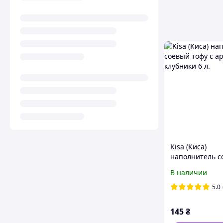
Kisa (Киса)
наполнитель с
тофу с аромат
В наличии
клубники 6 л.
5.0
145
₴