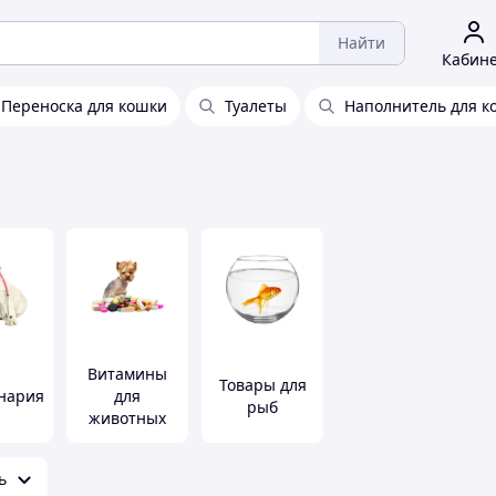
Найти
Кабин
Переноска для кошки
Туалеты
Наполнитель для к
Витамины
Товары для
нария
для
рыб
животных
ь