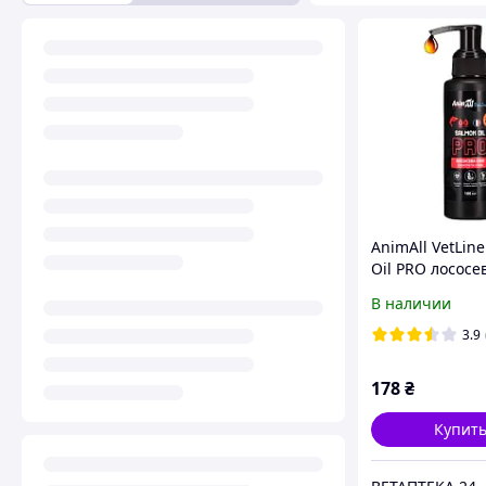
AnimAll VetLin
Oil PRO лососе
масло с Омега-
В наличии
кошек и собак,
3.9
178
₴
Купит