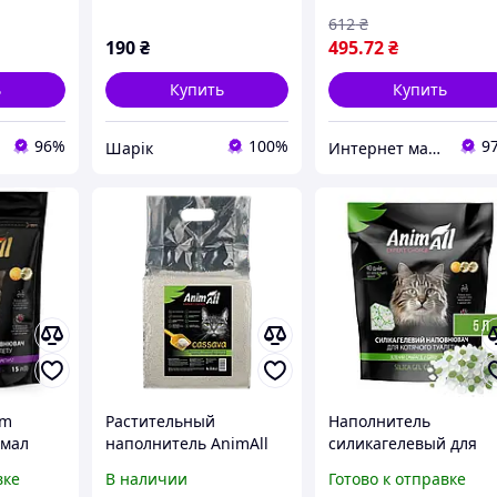
612
₴
190
₴
495
.72
₴
ь
Купить
Купить
96%
100%
9
Шарік
Интернет магазин "Енот"
um
Растительный
Наполнитель
имал
наполнитель AnimAll
силикагелевый для
Cassava Classic для
котов AnimAll зелены
вке
В наличии
Готово к отправке
ля
кошачьего туалета,
изумруд 5 л (2,1 кг),