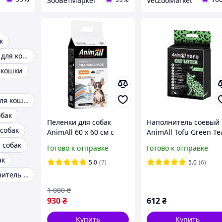
ЗооВетМаркет
VetZooMarket
к
Влажный корм для кошек
 кошки
Наполнитель для кошачьего туалета
обак
Пеленки для собак
Наполнитель соевый
 собак
AnimAll 60 х 60 см с
AnimAll Tofu Green Te
активированным углем
для кошачьих
 собак
Готово к отправке
Готово к отправке
50 шт
туалетов, с ароматом
ак
зеленого чая 10 л (4.
5.0
(7)
5.0
(6)
кг)
Соевый наполнитель для кошек
1 080
₴
930
₴
612
₴
Купить
Купить