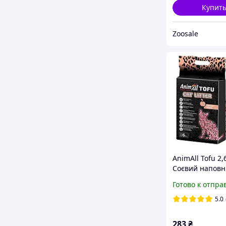
Купит
Zoosale
AnimAll Tofu 2,
Соєвий напов
для котячого т
Готово к отпра
ароматом перс
5.0
283
₴