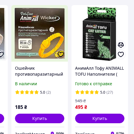
Ошейник
АнимАлл Тофу ANIMALL
противопаразитарный
TOFU Наполнители (
ый
для кошек, котов, собак
Соевый , Для Кошек ,
В наличии
Готово к отправке
Wicker ярко-желтый 35
10 Л ) 4.66 кг Зеленый
см AnimAll VetLine
Чай
5.0
(2)
5.0
(27)
545
₴
185
₴
495
₴
Купить
Купить
0%
99%
97%