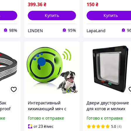
399
.36
₴
150
₴
ь
Купить
Купить
98%
95%
9
LINDEN
LapaLand
бак
Интерактивный
Двери двусторонние
proof
хихикающий мяч с
для котов и мелких
щий L-
пищалкой внутри
собак Черные разме
вке
Готово к отправке
Готово к отправке
см
Wobble Wag Giggle
XL 28х25х5,5см
(WH-85) Green 3860832
23
от
₴
/мес
5.0
(4)