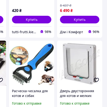
8 437
₴
420
₴
6 490
₴
Купить
Купить
8%
98%
96%
tutti-frutti.kiev.ua
Дім і Комфорт
Расческа-чесалка для
Дверь двусторонняя
котов и собак
для котов и мелких
Дешеддер +
собак Белая. размер L
Готово к отправке
Готово к отправке
колтунорез (6.7 см)
(25х23,5х5,5см)