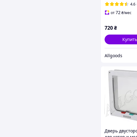
4.6
72
от
₴
/мес
720
₴
Купит
Allgoods
Дверь двустор
для котов и ме