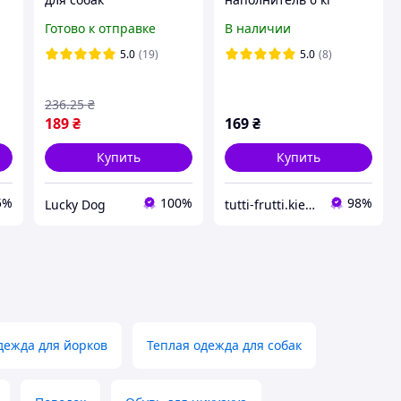
регулируемые
(светлая гранула)
Готово к отправке
В наличии
,
5.0
(19)
5.0
(8)
236
.25
₴
189
₴
169
₴
Купить
Купить
5%
100%
98%
Lucky Dog
tutti-frutti.kiev.ua
дежда для йорков
Теплая одежда для собак