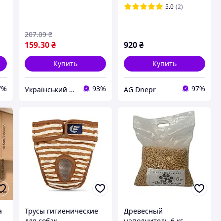
LK201 Blue
5.0
(2)
207
.09
₴
159
.30
₴
920
₴
Купить
Купить
7%
93%
97%
Український Кошик
AG Dnepr
а
Трусы гигиенические
Древесный
для собак
наполнитель 6 кг