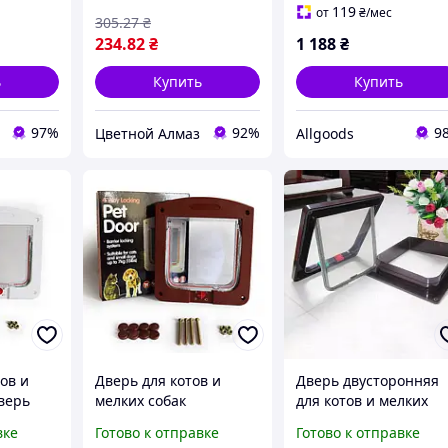
colero. Almaz
119
от
₴
/мес
305
.27
₴
234
.82
₴
1 188
₴
ь
Купить
Купить
97%
92%
9
Цветной Алмаз
Allgoods
ов и
Дверь для котов и
Дверь двусторонняя
верь
мелких собак
для котов и мелких
Коричневая
собак..Коричневая
вке
Готово к отправке
Готово к отправке
отных
размер M