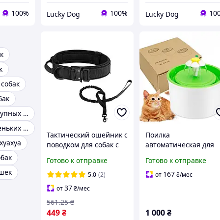
100%
100%
10
Lucky Dog
Lucky Dog
к
к
собак
бак
Поводок для крупных собак
Обувь для маленьких собак
Тактический ошейник с
Поилка
хуахуа
поводком для собак с
автоматическая для
металлической
кошек и собак Фонта
обак
Готово к отправке
Готово к отправке
пряжкой
круглый, USB
шек
167
5.0
(2)
от
₴
/мес
37
от
₴
/мес
561
.25
₴
449
₴
1 000
₴