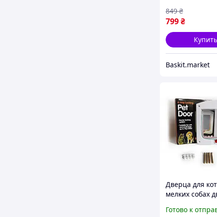
849
₴
799
₴
Купит
Baskit.market
Дверца для кот
мелких собах д
откидная для
Готово к отпра
домашних жив