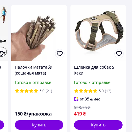
а
Палочки мататаби
Шлейка для собак S
(кошачья мята)
Хаки
игрушка, снятие
Готово к отправке
Готово к отправке
стресса. 20шт/уп
5.0
(21)
5.0
(12)
35
от
₴
/мес
523
.75
₴
150
₴/упаковка
419
₴
Купить
Купить