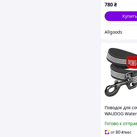
780
₴
Купит
Allgoods
Поводок для со
WAUDOG Water
светоотражаю
Готово к отпра
XXL 25 мм 183 
Серый
80
от
₴
/мес