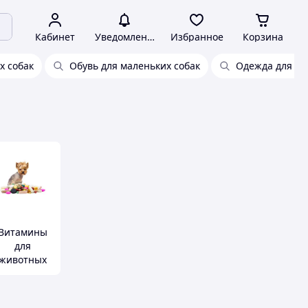
Кабинет
Уведомления
Избранное
Корзина
х собак
Обувь для маленьких собак
Одежда для чи
Витамины
для
животных