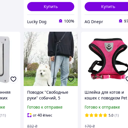
Купить
Купить
100%
9
Lucky Dog
AG Dnepr
онняя
Поводок "Свободные
Шлейка для котов и
лких
руки" собачий, 5
кошек с поводком Pet
змер S
метров. Поводок через
Style "Сетка" Темно-
вке
Готово к отправке
Готово к отправке
тело
розовая S
40
(11)
от
₴
/мес
5.0
(1)
832
₴
170
₴