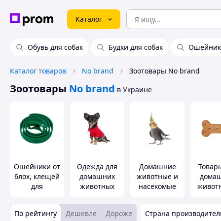
Каталог
Обувь для собак
Будки для собак
Ошейники
Каталог товаров
No brand
Зоотовары No brand
Зоотовары
No brand
в Украине
Ошейники от
Одежда для
Домашние
Товар
блох, клещей
домашних
животные и
дома
для
животных
насекомые
живот
животных
пт
По рейтингу
Дешевле
Дороже
Страна производител