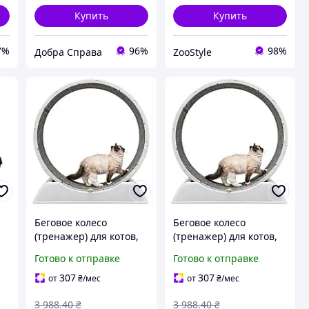
Купить
Купить
7%
96%
98%
Добра Справа
ZooStyle
Беговое колесо
Беговое колесо
(тренажер) для котов,
(тренажер) для котов,
бесшумная кошачья
бесшумная кошачья
Готово к отправке
Готово к отправке
дорожка 79×84×34 см
дорожка 79×84×34 см
OFC Gen5 Gray
3958393 zabka/sh
307
307
от
₴
/мес
от
₴
/мес
3 988
.40
₴
3 988
.40
₴