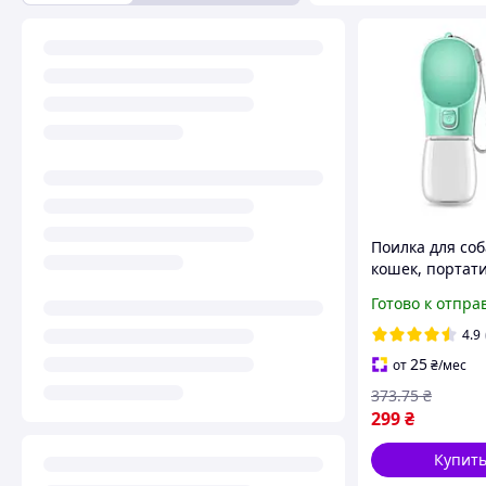
Поилка для соб
кошек, портат
прогулочная б
Готово к отпра
чашей для вод
4.9
25
от
₴
/мес
373
.75
₴
299
₴
Купит