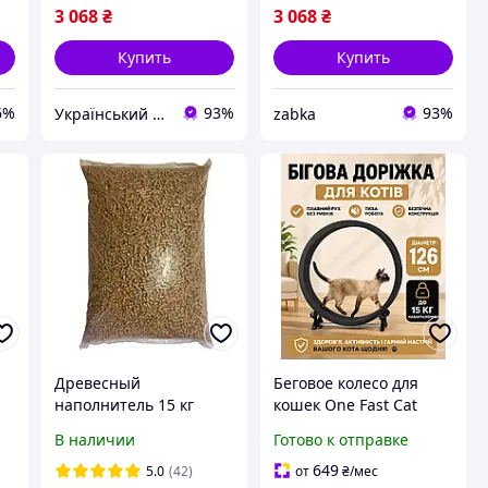
3 068
₴
3 068
₴
Купить
Купить
6%
93%
93%
Український Кошик
zabka
Древесный
Беговое колесо для
наполнитель 15 кг
кошек One Fast Cat
р
(светлая гранула)
Gen5 для средних и
В наличии
Готово к отправке
крупных пород кошек
Black
649
5.0
(42)
от
₴
/мес