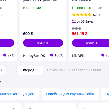
азмер XL
автоматической
вке
В наличии
Готово к отправке
подачей воды и пищи
серого цвета
(2)
5.0
(1)
56
от
₴
/мес
645
₴
600
₴
561
.15
₴
ь
Купить
Купить
97%
100%
9
HappyBox DK
LINDEN
3
...
Вперед
Показано 1 - 29 товаров из 8000+
е
анцузского Бульдога
Ошейник для крупных собак
О