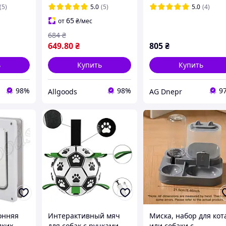
(19,8х19х5,5см)
(5)
5.0
(5)
5.0
(4)
65
от
₴
/мес
684
₴
649
.80
₴
805
₴
ь
Купить
Купить
98%
98%
9
Allgoods
AG Dnepr
онняя
Интерактивный мяч
Миска, набор для кот
лких
для собак с ручками
или собаки с