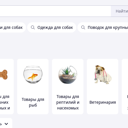
Найти
 для собак
Одежда для собак
Поводок для крупны
ы для
Товары для
Товары для
шних
рептилий и
Ветеринария
рыб
ных и
насекомых
иц
ь