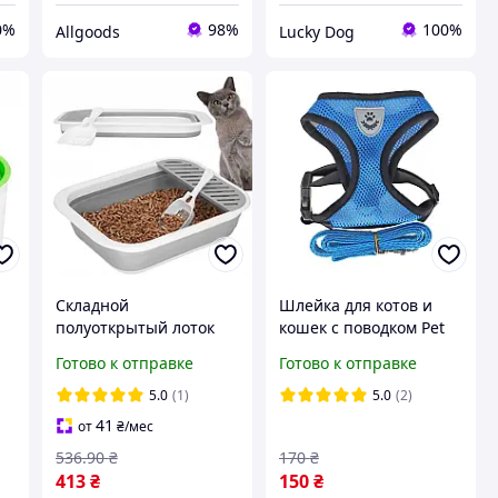
0%
98%
100%
Allgoods
Lucky Dog
Складной
Шлейка для котов и
полуоткрытый лоток
кошек с поводком Pet
н
для кошек LBC-04
Style "Сетка" Синяя S
Готово к отправке
Готово к отправке
4133932 dobra sprava
5.0
(1)
5.0
(2)
41
от
₴
/мес
536
.90
₴
170
₴
413
₴
150
₴