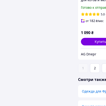
собак Белая. р
Готово к отпра
(28х25х5,5см)
5.0
182
от
₴
/мес
1 090
₴
Купит
AG Dnepr
1
2
Смотри такж
Одежда для Фр