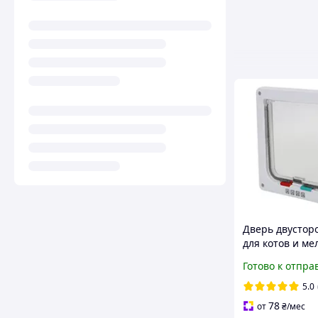
Дверь двустор
для котов и ме
собак Белая ра
Готово к отпра
19,8х19х1,8см
5.0
78
от
₴
/мес