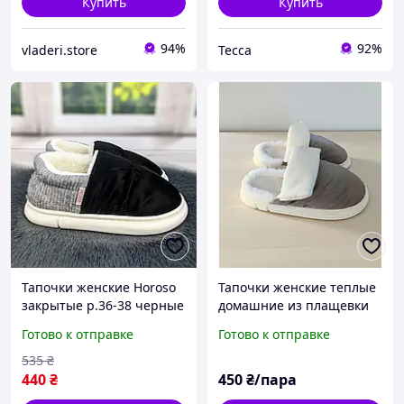
Купить
Купить
94%
92%
vladeri.store
Тесса
Тапочки женские Horoso
Тапочки женские теплые
закрытые р.36-38 черные
домашние из плащевки
Тапочки-дутики
Готово к отправке
Готово к отправке
комнатные из плащевки с
текстильным задником
535
₴
440
₴
450
₴/пара