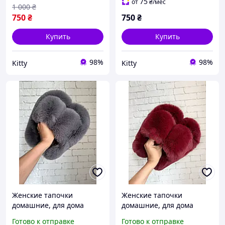
75
от
₴
/мес
1 000
₴
750
₴
750
₴
Купить
Купить
98%
98%
Kitty
Kitty
Женские тапочки
Женские тапочки
домашние, для дома
домашние, для дома
тапки из меха, меховые
тапки из меха, меховые
Готово к отправке
Готово к отправке