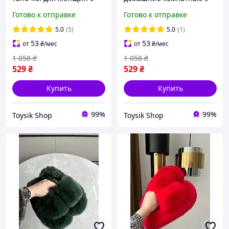
меха открытым носком в
мехом пушистые для
Готово к отправке
Готово к отправке
ярком цвете фуксия
улицы дома бордовые
домашние комнатные
мягкие меховые
5.0
(5)
5.0
(1)
тапки женские мягкие
шлепанцы тапки тапочки
53
53
от
₴
/мес
от
₴
/мес
37 размер
1 058
₴
1 058
₴
529
₴
529
₴
Купить
Купить
99%
99%
Toysik Shop
Toysik Shop