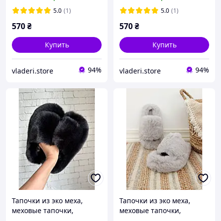
трендовые тапки, из эко
трендовые тапки, из эко
меха, обувь для дома
меха, обувь для дома
5.0
(1)
5.0
(1)
570
₴
570
₴
Купить
Купить
94%
94%
vladeri.store
vladeri.store
Тапочки из эко меха,
Тапочки из эко меха,
меховые тапочки,
меховые тапочки,
трендовые модные
трендовые модные