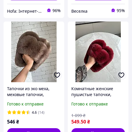
96%
95%
Hofa: Інтернет-магазин обуви, одежды и товаров для дома!
Веселка
Тапочки из эко меха,
Комнатные женские
меховые тапочки,
пушистые тапочки,
трендовые модные
хрустяные тапочки для
Готово к отправке
Готово к отправке
тапочки пухнастые,
дома,комнатные тапочки
комнатные для дома,
с открытым носком на
4.6
(14)
1 099
₴
домашние тапки
высокой подошве
546
₴
549
.50
₴