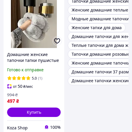
Тапочки домашние женские 
Женские домашние теплые т
Модные домашние тапочки
Женские тапки для дома
Домашние тапочки для жен
Теплые тапочки для дома же
Тапочки домашние розовые
Домашние женские
тапочки тапки пушистые
Женские домашние тапочки 
с открытым носком
Готово к отправке
Домашние тапочки 37 разме
теплые из меха для
девушек женщин
5.0
(1)
Домашнее тапочки женские 
любимой комнаты светло
50
от
₴
/мес
серые удобные
994
₴
497
₴
Купить
100%
Koza Shop