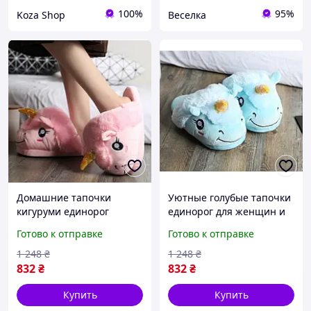
100%
95%
Koza Shop
Веселка
Домашние тапочки
Уютные голубые тапочки
кигуруми единорог
единорог для женщин и
розовые теплые мягкие
подростков мягкие
Готово к отправке
Готово к отправке
для уюта и комфорта в
домашние slippers для
доме FLAME
отдыха FLAME
1 248
₴
1 248
₴
832
₴
832
₴
Купить
Купить