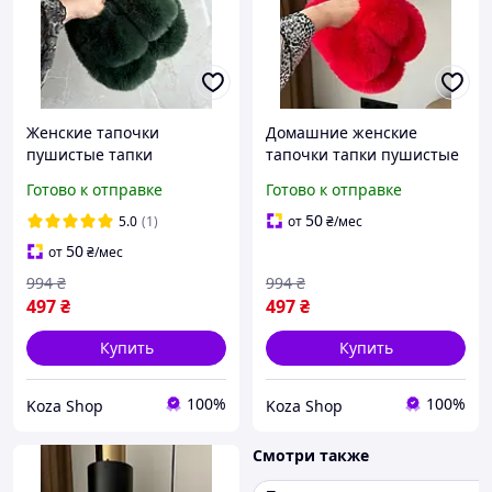
Женские тапочки
Домашние женские
пушистые тапки
тапочки тапки пушистые
домашние с открытым
красные с открытым
Готово к отправке
Готово к отправке
носком из меха для
носком теплые из меха
девушек женщин
для девушек женщин
50
5.0
(1)
от
₴
/мес
любимой комнаты
любимой комнаты
50
от
₴
/мес
комфортные удобные
удобные
994
₴
994
₴
зеленые
497
₴
497
₴
Купить
Купить
100%
100%
Koza Shop
Koza Shop
Смотри также