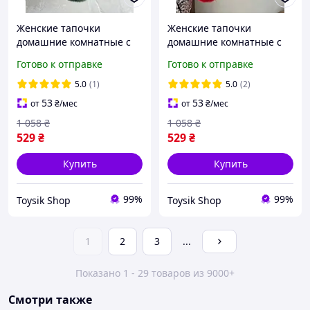
Женские тапочки
Женские тапочки
домашние комнатные с
домашние комнатные с
мехом пушистые для
мехом пушистые для
Готово к отправке
Готово к отправке
улицы дома темно
улицы дома красные
зеленые мягкие меховые
мягкие меховые
5.0
(1)
5.0
(2)
шлепанцы тапки тапочки
шлепанцы тапки тапочки
53
53
от
₴
/мес
от
₴
/мес
37 размер
37 размер
1 058
₴
1 058
₴
529
₴
529
₴
Купить
Купить
99%
99%
Toysik Shop
Toysik Shop
1
2
3
...
Показано 1 - 29 товаров из 9000+
Смотри также