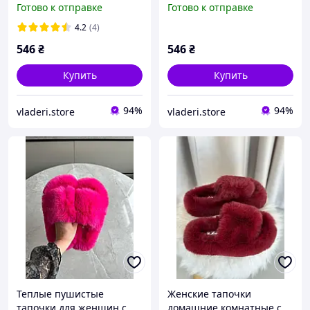
Готово к отправке
Готово к отправке
тапочки пухнастые,
тапочки пухнастые,
комнатные для дома,
комнатные для дома,
4.2
(4)
домашние тапки
домашние тапки
546
₴
546
₴
Купить
Купить
94%
94%
vladeri.store
vladeri.store
Теплые пушистые
Женские тапочки
тапочки для женщин с
домашние комнатные с