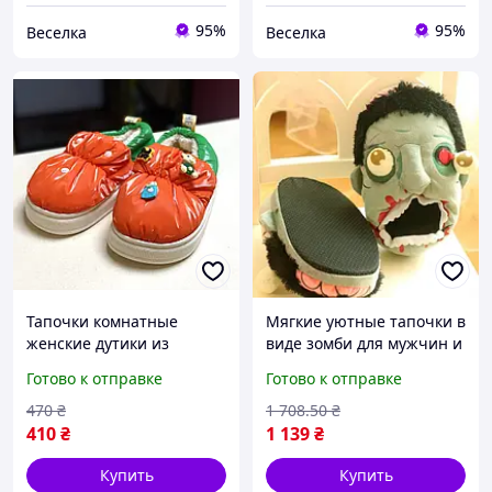
95%
95%
Веселка
Веселка
Тапочки комнатные
Мягкие уютные тапочки в
женские дутики из
виде зомби для мужчин и
плащевки Яркие
женщин размер 35-39
Готово к отправке
Готово к отправке
домашние тапки теплые
для домашнего
закрытые с задником ЭВА
использования FLAME
470
₴
1 708
.50
₴
подошва
410
₴
1 139
₴
Купить
Купить