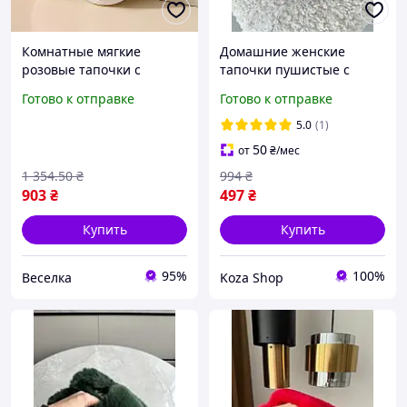
Комнатные мягкие
Домашние женские
розовые тапочки с
тапочки пушистые с
подогревом USB для дома
открытым носком теплые
Готово к отправке
Готово к отправке
и работы теплые и
из экомеха для девушек
уютные FLAME
женщин любимой
5.0
(1)
комнаты комфортные
50
от
₴
/мес
удобные
1 354
.50
₴
994
₴
903
₴
497
₴
Купить
Купить
95%
100%
Веселка
Koza Shop