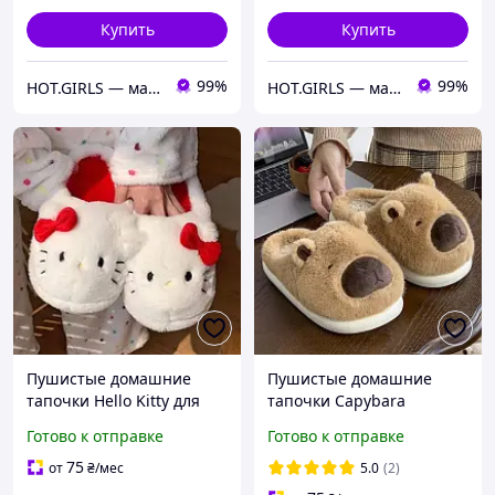
Купить
Купить
99%
99%
HOT.GIRLS — магазин женского белья, купальников и стильных образов для уверенных в себе девушек.
HOT.GIRLS — магазин женского белья, купальников и стильных образов для уверенных в себе девушек.
Пушистые домашние
Пушистые домашние
тапочки Hello Kitty для
тапочки Capybara
девушек и парней, 35
Капибара для парней и
Готово к отправке
Готово к отправке
размер (10302)
девушек, 35 размер
(10425)
75
от
₴
/мес
5.0
(2)