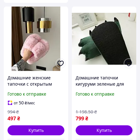
Домашние женские
Домашние тапочки
тапочки с открытым
кигуруми зеленые для
носком теплые из
мужчин и женщин
Готово к отправке
Готово к отправке
экомеха для девушек
мягкие уютные для
женщин любимой
комфортного отдыха
50
от
₴
/мес
комнаты комфортные
FLAME
994
₴
1 198
.50
₴
удобные
497
₴
799
₴
Купить
Купить