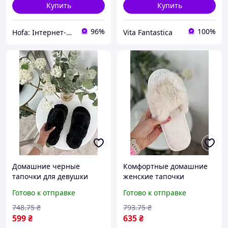
Купить
Купить
96%
100%
Hofa: Інтернет-магазин обуви, одежды и товаров для дома!
Vita Fantastica
Домашние черные
Комфортные домашние
тапочки для девушки
женские тапочки
теплые женские
молочным цветом мягкие
Готово к отправке
Готово к отправке
открытые тапки на меху
открытые удобные
меховые комнатные
тапочки для девушки
748
.75
₴
793
.75
₴
шлепанцы
стильные
599
₴
635
₴