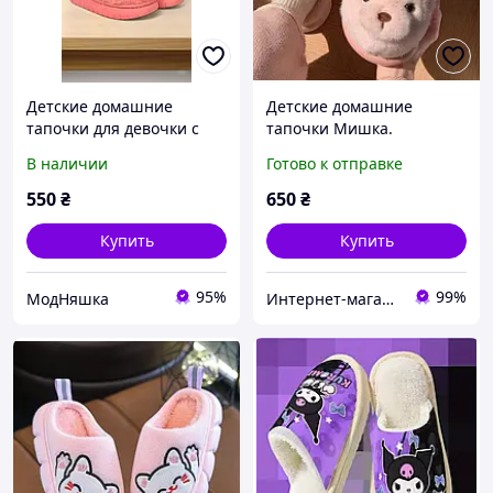
Детские домашние
Детские домашние
тапочки для девочки с
тапочки Мишка.
зайчиком, розовые,
Комнатные тапочки для
В наличии
Готово к отправке
теплые, размеры 24 29
детей розовые 37-38
размер (24 см)
550
₴
650
₴
Купить
Купить
95%
99%
МодНяшка
Интернет-магазин «Сокровища Востока» — качественные товары из Японии и Кореи