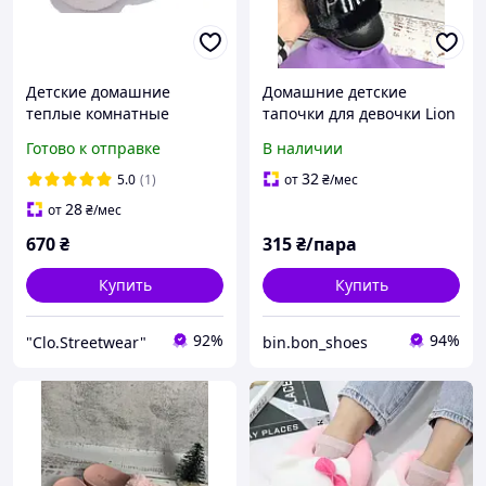
Детские домашние
Домашние детские
теплые комнатные
тапочки для девочки Lion
тапочки на девочку
38р - 24см Черный (145)
Готово к отправке
В наличии
32
5.0
(1)
от
₴
/мес
28
от
₴
/мес
670
₴
315
₴/пара
Купить
Купить
92%
94%
"Clo.Streetwear"
bin.bon_shoes