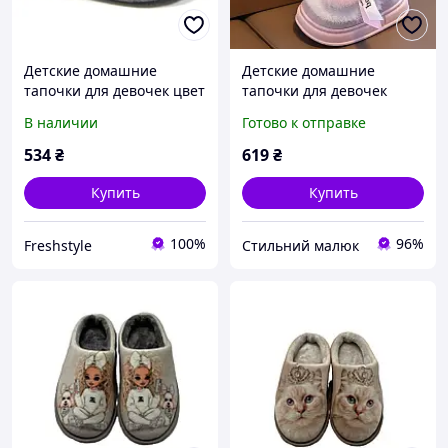
Детские домашние
Детские домашние
тапочки для девочек цвет
тапочки для девочек
Цикламен мягкие, теплые
Зайчики. Тапки
В наличии
Готово к отправке
и безопасные для
комнатные для детей,
ежедневного комфорта
розовые
534
₴
619
₴
Купить
Купить
100%
96%
Freshstyle
Стильний малюк