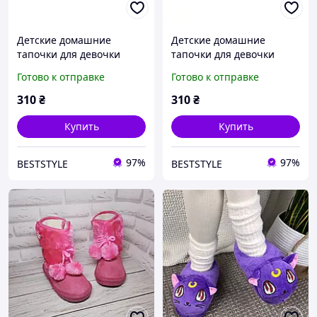
Детские домашние
Детские домашние
тапочки для девочки
тапочки для девочки
Белста кукла комнатные
Белста бордовый
Готово к отправке
Готово к отправке
бордовые 624
вышывка открытый
310
₴
310
₴
Купить
Купить
97%
97%
BESTSTYLE
BESTSTYLE