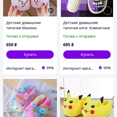
Детские домашние
Детские домашние
тапочки Манеки.
тапочки коти. Комнатные
Комнатные тапочки для
тапочки для детей
Готово к отправке
Готово к отправке
детей розовые 29-30
Куроми 35 (22,5 см)
размер (18.5 см)
650
₴
695
₴
Купить
Купить
99%
99%
Интернет-магазин «Сокровища Востока» — качественные товары из Японии и Кореи
Интернет-магазин «Сокровища Востока» — качественные товары из Японии и Кореи