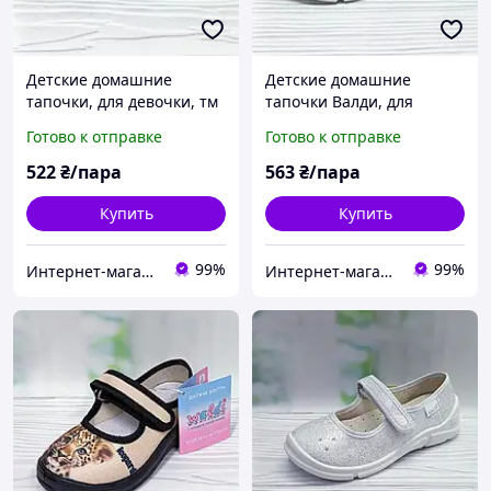
Детские домашние
Детские домашние
тапочки, для девочки, тм
тапочки Валди, для
Валди (Waldi), р.24 (15 см)
девочки, розовые, р.26,
Готово к отправке
Готово к отправке
бежевые
украшены стильным
принтом.
522
₴/пара
563
₴/пара
Купить
Купить
99%
99%
Интернет-магазин "ELEGRANTIK"
Интернет-магазин "ELEGRANTIK"