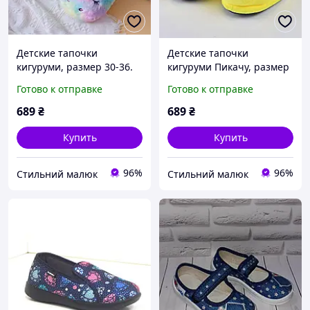
Детские тапочки
Детские тапочки
кигуруми, размер 30-36.
кигуруми Пикачу, размер
Комнатные тапки
30-36, желтые.
Готово к отправке
Готово к отправке
единороги для девочек
Комнатные тапки
Покемоны для мальчиков
689
₴
689
₴
и девочек
Купить
Купить
96%
96%
Стильний малюк
Стильний малюк