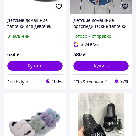
Детские домашние
Детские домашние
тапочки для девочек
ортопедические тапочки
синего цвета в сердечки -
на девочку
В наличии
Готово к отправке
мягкие, теплые и
безопасные для
24
от
₴
/мес
ежедневного комфорта
634
₴
580
₴
Купить
Купить
100%
92%
Freshstyle
"Clo.Streetwear"