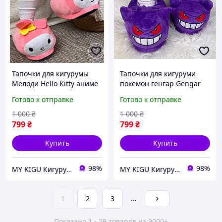
Тапочки для кигурумы
Тапочки для кигуруми
Мелоди Hello Kitty аниме
покемон генгар Gengar
Плишевые детские
аниме Плишевые детские
Готово к отправке
Готово к отправке
тапочки кигуруми тапки
тапочки кигуруми тапки
игрушки домашние для
игрушки домашние для
1 000
₴
1 000
₴
девочек женские
мальчиков девочек
799
₴
799
₴
Купить
Купить
98%
98%
MY KIGU Кигуруми для всей семьи!
MY KIGU Кигуруми для всей семьи!
1
2
3
...
Показано 1 - 29 товаров из 9000+