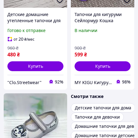
Детские домашние
Тапочки для кигуруми
утепленные тапочки для
Сейлормур Кошка
девочки розовые
Детские домашние
Готово к отправке
В наличии
тапочки котик для
девочки Фиолетовые
20
от
₴
/мес
960
₴
900
₴
480
₴
599
₴
Купить
Купить
92%
98%
"Clo.Streetwear"
MY KIGU Кигуруми для всей семьи!
Смотри также
Детские тапочки для дома
Тапочки для девочки
Домашние тапочки для дево
Домашние тапочки детские