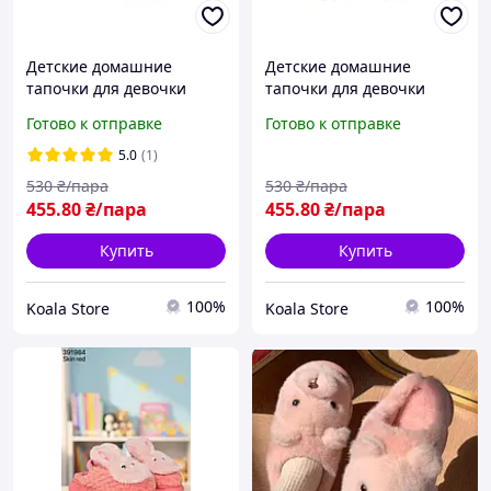
Детские домашние
Детские домашние
тапочки для девочки
тапочки для девочки
Memory "Waldi" бежевые
Memory "Waldi" бежевые
Готово к отправке
Готово к отправке
девушка-шанель 30 - 37
королева-котик 30 - 37 р.
р.
5.0
(1)
530
₴/пара
530
₴/пара
455
.80
₴/пара
455
.80
₴/пара
Купить
Купить
100%
100%
Koala Store
Koala Store