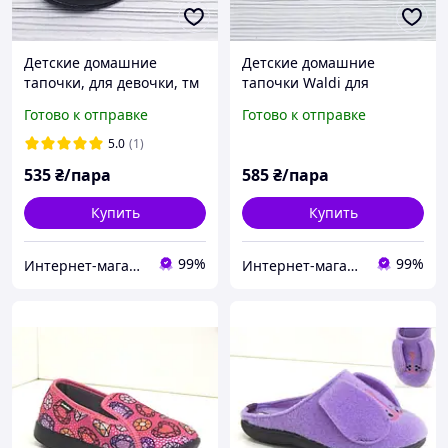
Детские домашние
Детские домашние
тапочки, для девочки, тм
тапочки Waldi для
Валди Waldi р.24 (15 см)
девочки р.26 16.5 см,
Готово к отправке
Готово к отправке
бежевые леопард
белые
5.0
(1)
535
₴/пара
585
₴/пара
Купить
Купить
99%
99%
Интернет-магазин "ELEGRANTIK"
Интернет-магазин "ELEGRANTIK"