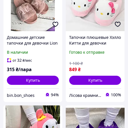
Домашние детские
Тапочки плюшевые Хэлло
тапочки для девочки Lion
Китти для девочки
Розовый (146)
домашние тапки-игрушки
В наличии
Готово к отправке
детские розовые Hello
Kitty (универсальный
32
от
₴
/мес
1 100
₴
размер 27-33)
315
₴/пара
849
₴
Купить
Купить
94%
100%
bin.bon_shoes
Лісова крамничка