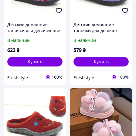
Детские домашние
Детские домашние
тапочки для девочек цвет
тапочки для девочек
ФУКСИЯ - мягкие, теплые
глицинового цвета
В наличии
В наличии
и безопасные для
мягкие, теплые и
ежедневного комфорта
безопасные для
623
₴
579
₴
ежедневного комфорта
Купить
Купить
100%
100%
Freshstyle
Freshstyle