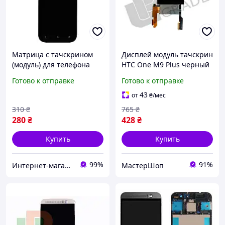
Матрица с тачскрином
Дисплей модуль тачскрин
(модуль) для телефона
HTC One M9 Plus черный
HTC One SV черный
Готово к отправке
Готово к отправке
43
от
₴
/мес
310
₴
765
₴
280
₴
428
₴
Купить
Купить
99%
91%
Интернет-магазин "SmartPart"
МастерШоп