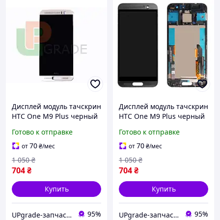
Дисплей модуль тачскрин
Дисплей модуль тачскрин
HTC One M9 Plus черный
HTC One M9 Plus черный
c рамкой светло
с рамкой серого цвета
Готово к отправке
Готово к отправке
золотистого цвета Silver
Gunmetal Gray
Gold
70
70
от
₴
/мес
от
₴
/мес
1 050
₴
1 050
₴
704
₴
704
₴
Купить
Купить
95%
95%
UPgrade-запчасти для мобильных телефонов и планшетов
UPgrade-запчасти для мобильных телефонов и планшетов