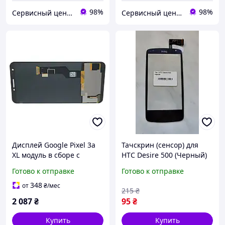
98%
98%
Сервисный центр Экран
Сервисный центр Экран
Дисплей Google Pixel 3a
Тачскрин (сенсор) для
XL модуль в сборе с
HTC Desire 500 (Черный)
тачскрином, черный,
(оригинал)
Готово к отправке
Готово к отправке
OLED
348
от
₴
/мес
215
₴
2 087
₴
95
₴
Купить
Купить