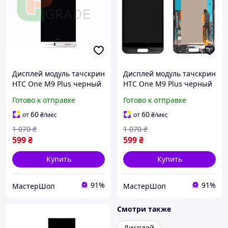
Дисплей модуль тачскрин
Дисплей модуль тачскрин
HTC One M9 Plus черный
HTC One M9 Plus черный
c рамкой светло
с рамкой серого цвета
Готово к отправке
Готово к отправке
золотистого цвета Silver
Gunmetal Gray
Gold
60
60
от
₴
/мес
от
₴
/мес
1 070
₴
1 070
₴
599
₴
599
₴
Купить
Купить
91%
91%
МастерШоп
МастерШоп
Смотри также
Дисплей