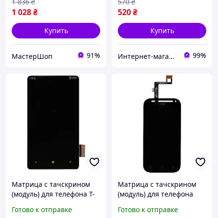
1 836
₴
570
₴
1 028
₴
520
₴
Купить
Купить
91%
99%
МастерШоп
Интернет-магазин "SmartPart"
Матрица с тачскрином
Матрица с тачскрином
(модуль) для телефона T-
(модуль) для телефона
Mobile HTC HD7 T9292
HTC One SV LTE T528T
Готово к отправке
Готово к отправке
черный
черный