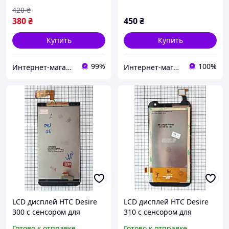
420
₴
380
₴
450
₴
Купить
Купить
99%
100%
Интернет-магазин "SmartPart"
Интернет-магазин "Он лайн"
LCD дисплей HTC Desire
LCD дисплей HTC Desire
300 с сенсором для
310 с сенсором для
телефона черный
телефона черный
Готово к отправке
Готово к отправке