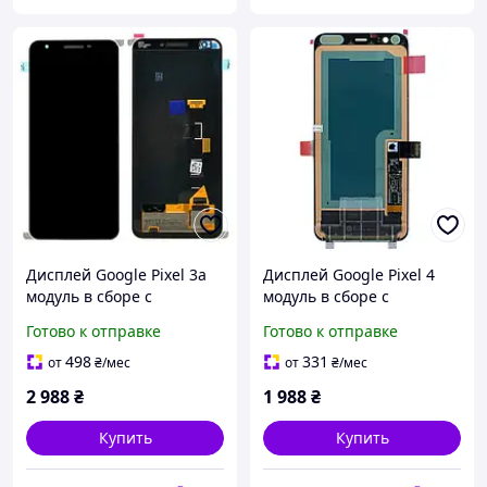
Дисплей Google Pixel 3a
Дисплей Google Pixel 4
модуль в сборе с
модуль в сборе с
тачскрином, OLED,
тачскрином, Original PRC,
Готово к отправке
Готово к отправке
Original PRC, черный
черный
498
331
от
₴
/мес
от
₴
/мес
2 988
₴
1 988
₴
Купить
Купить