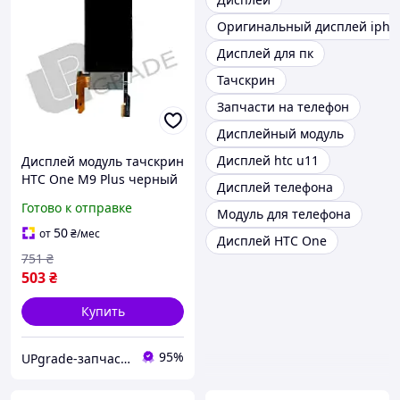
Оригинальный дисплей ipho
Дисплей для пк
Тачскрин
Запчасти на телефон
Дисплейный модуль
Дисплей htc u11
Дисплей модуль тачскрин
HTC One M9 Plus черный
Дисплей телефона
Готово к отправке
Модуль для телефона
50
от
₴
/мес
Дисплей HTC One
751
₴
503
₴
Купить
95%
UPgrade-запчасти для мобильных телефонов и планшетов