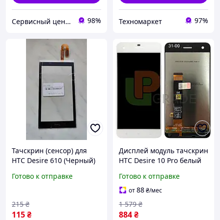
98%
97%
Сервисный центр Экран
Техномаркет
Тачскрин (сенсор) для
Дисплей модуль тачскрин
HTC Desire 610 (Черный)
HTC Desire 10 Pro белый
(оригинал)
оригинал PRC
Готово к отправке
Готово к отправке
88
от
₴
/мес
215
₴
1 579
₴
115
₴
884
₴