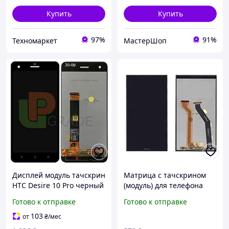
Купить
Купить
97%
91%
Техномаркет
МастерШоп
Дисплей модуль тачскрин
Матрица с тачскрином
HTC Desire 10 Pro черный
(модуль) для телефона
оригинал PRC
HTC One E9 plus черный
Готово к отправке
Готово к отправке
103
от
₴
/мес