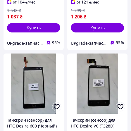
104
121
от
₴
/мес
от
₴
/мес
1 548
₴
1 799
₴
1 037
₴
1 206
₴
Купить
Купить
95%
95%
UPgrade-запчасти для мобильных телефонов и планшетов
UPgrade-запчасти для мобильных телефонов и планшетов
Тачскрин (сенсор) для
Тачскрин (сенсор) для
HTC Desire 600 (Черный)
HTC Desire VC (T328D)