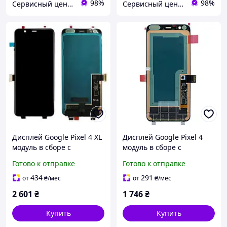
98%
98%
Сервисный центр Экран
Сервисный центр Экран
Дисплей Google Pixel 4 XL
Дисплей Google Pixel 4
модуль в сборе с
модуль в сборе с
тачскрином, черный
тачскрином, черный
Готово к отправке
Готово к отправке
434
291
от
₴
/мес
от
₴
/мес
2 601
₴
1 746
₴
Купить
Купить