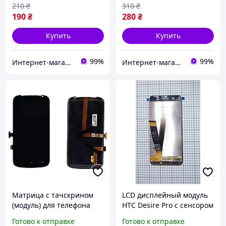
210
₴
310
₴
190
₴
280
₴
Купить
Купить
99%
99%
Интернет-магазин "SmartPart"
Интернет-магазин "SmartPart"
Матрица с тачскрином
LCD дисплейный модуль
(модуль) для телефона
HTC Desire Pro с сенсором
HTC One VX черный
для телефона [version
Готово к отправке
Готово к отправке
149mm x 72mm] черный