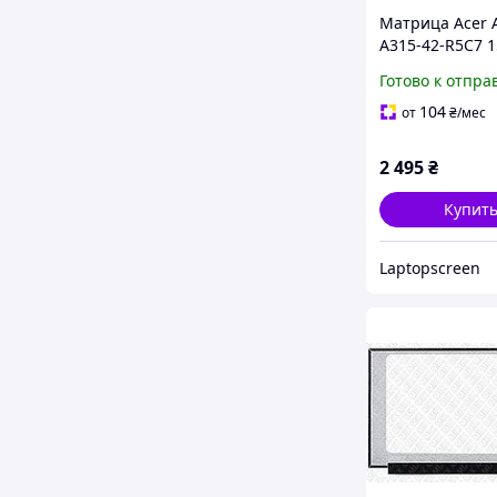
Матрица Acer 
A315-42-R5C7 1
1920x1080 30pi
Готово к отпра
45% NTSC 250 
для ноутбука
104
от
₴
/мес
2 495
₴
Купит
Laptopscreen