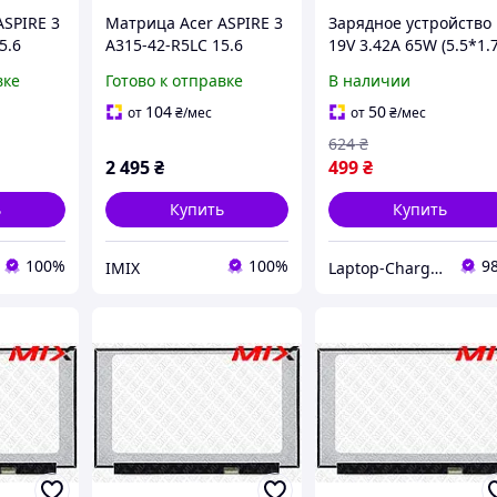
ASPIRE 3
Матрица Acer ASPIRE 3
Зарядное устройство
5.6
A315-42-R5LC 15.6
19V 3.42A 65W (5.5*1.
n 16.2M
1920x1080 30pin 16.2M
мм) для ноутбука Acer
вке
Готово к отправке
В наличии
cd/m²
45% NTSC 250 cd/m²
Aspire 3 A315-21, A31
для ноутбука
21G
104
50
от
₴
/мес
от
₴
/мес
624
₴
2 495
₴
499
₴
ь
Купить
Купить
100%
100%
9
IMIX
Laptop-Charger - интернет магазин комплектующих к ноутбукам