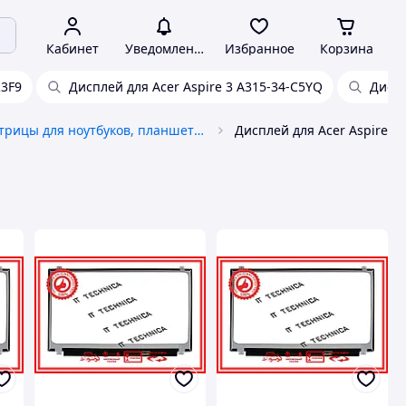
Кабинет
Уведомления
Избранное
Корзина
R3F9
Дисплей для Acer Aspire 3 A315-34-C5YQ
Диспл
Матрицы для ноутбуков, планшетов и мониторов