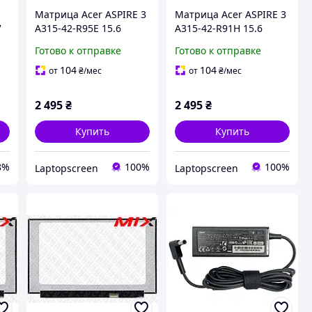
Матрица Acer ASPIRE 3
Матрица Acer ASPIRE 3
7
A315-42-R95E 15.6
A315-42-R91H 15.6
1920x1080 30pin 16.2M
1920x1080 30pin 16.2M
Готово к отправке
Готово к отправке
5-
45% NTSC 250 cd/m²
45% NTSC 250 cd/m²
для ноутбука
для ноутбука
104
104
от
₴
/мес
от
₴
/мес
2 495
₴
2 495
₴
Купить
Купить
8%
100%
100%
Laptopscreen
Laptopscreen