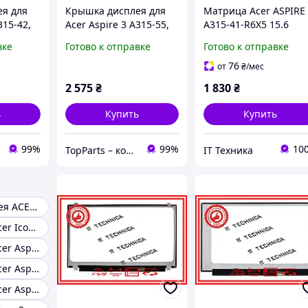
я для
Крышка дисплея для
Матрица Acer ASPIRE
315-42,
Acer Aspire 3 A315-55,
A315-41-R6X5 15.6
-54,
Aspire 5 A515-54 silver
1920x1080 30pin 262K
вке
Готово к отправке
Готово к отправке
я
45% NTSC 220 cd/m²
для ноутбука
76
от
₴
/мес
2 575
₴
1 830
₴
ь
Купить
Купить
99%
99%
10
TopParts – комплектующие для ноутбуков
IT Техника
Крышка дисплея ACER ASPIRE E1-530G
Дисплей для Acer Iconia B1-750
Дисплей для Acer Aspire 3 A315-23-R3F9
Дисплей для Acer Aspire 3 A315-34-C5YQ
Дисплей для Acer Aspire 3 A315-54