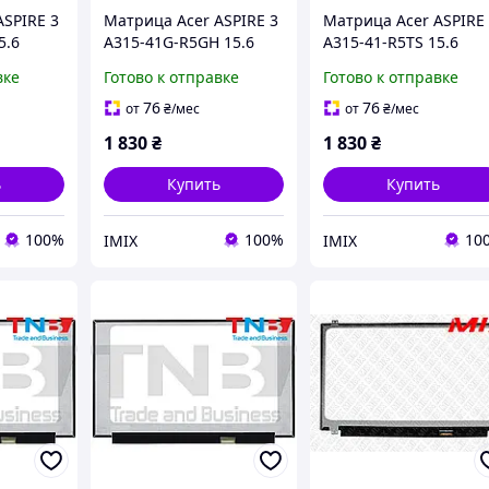
ASPIRE 3
Матрица Acer ASPIRE 3
Матрица Acer ASPIRE
5.6
A315-41G-R5GH 15.6
A315-41-R5TS 15.6
n 262K
1920x1080 30pin 262K
1920x1080 30pin 262K
вке
Готово к отправке
Готово к отправке
cd/m²
45% NTSC 220 cd/m²
45% NTSC 220 cd/m²
для ноутбука
для ноутбука
76
76
от
₴
/мес
от
₴
/мес
1 830
₴
1 830
₴
ь
Купить
Купить
100%
100%
10
IMIX
IMIX