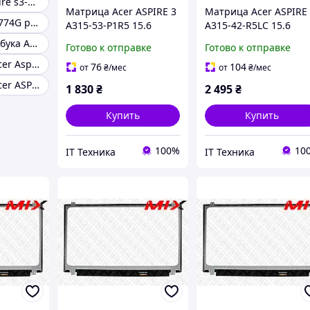
Экран acer aspire s3-391
Матрица Acer ASPIRE 3
Матрица Acer ASPIRE
Acer Aspire E5-774G рамка дисплея
A315-53-P1R5 15.6
A315-42-R5LC 15.6
1920x1080 30pin 262K
1920x1080 30pin 16.2
Экран для ноутбука Acer Aspire 3
Готово к отправке
Готово к отправке
45% NTSC 220 cd/m²
45% NTSC 250 cd/m²
Дисплей для Acer Aspire 3 A315-23
для ноутбука
для ноутбука
76
104
от
₴
/мес
от
₴
/мес
Дисплей для Acer ASPIRE 5749Z
1 830
₴
2 495
₴
Купить
Купить
100%
10
IT Техника
IT Техника