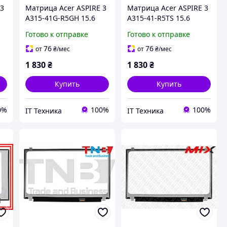
 3
Матрица Acer ASPIRE 3
Матрица Acer ASPIRE 3
A315-41G-R5GH 15.6
A315-41-R5TS 15.6
1920x1080 30pin 262K
1920x1080 30pin 262K
Готово к отправке
Готово к отправке
45% NTSC 220 cd/m²
45% NTSC 220 cd/m²
для ноутбука
для ноутбука
76
76
от
₴
/мес
от
₴
/мес
1 830
₴
1 830
₴
Купить
Купить
0%
100%
100%
IT Техника
IT Техника