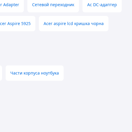
r Adapter
Сетевой переходник
Ac DC-адаптер
cer Aspire 5925
Acer aspire lcd кришка чорна
Части корпуса ноутбука