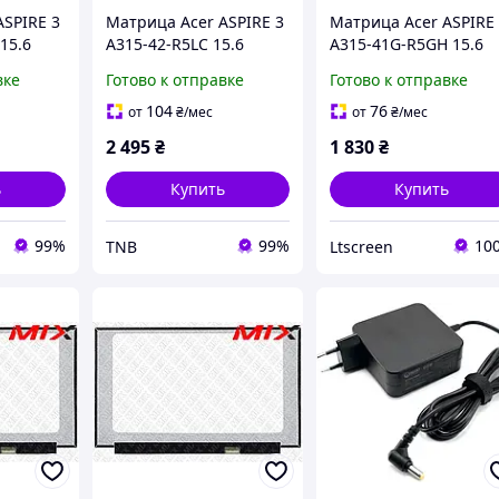
ASPIRE 3
Матрица Acer ASPIRE 3
Матрица Acer ASPIRE
15.6
A315-42-R5LC 15.6
A315-41G-R5GH 15.6
n 16.2M
1920x1080 30pin 16.2M
1920x1080 30pin 262K
вке
Готово к отправке
Готово к отправке
cd/m²
45% NTSC 250 cd/m²
45% NTSC 220 cd/m²
для ноутбука
для ноутбука
104
76
от
₴
/мес
от
₴
/мес
2 495
₴
1 830
₴
ь
Купить
Купить
99%
99%
10
TNB
Ltscreen