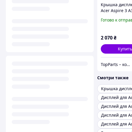
Крышка диспле
Acer Aspire 3 A
A315-42G, A315
Готово к отпра
A315-54K сера
2 070
₴
Купит
TopParts – комплектующие для ноутбуков
Смотри также