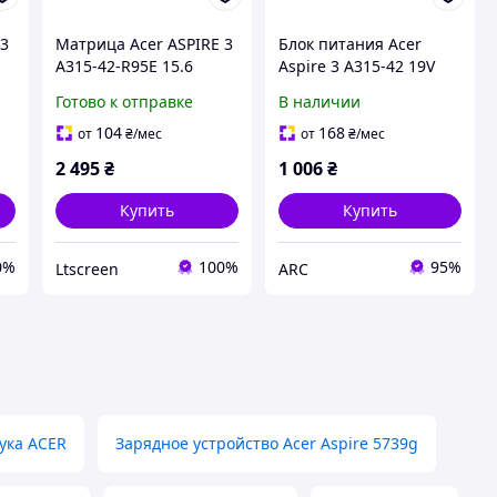
 3
Матрица Acer ASPIRE 3
Блок питания Acer
A315-42-R95E 15.6
Aspire 3 A315-42 19V
M
1920x1080 30pin 16.2M
2.37A 45W 5.5*1.7
Готово к отправке
В наличии
45% NTSC 250 cd/m²
Original PRC
для ноутбука
(A045R021L)
104
168
от
₴
/мес
от
₴
/мес
2 495
₴
1 006
₴
Купить
Купить
0%
100%
95%
Ltscreen
ARC
ука ACER
Зарядное устройство Acer Aspire 5739g