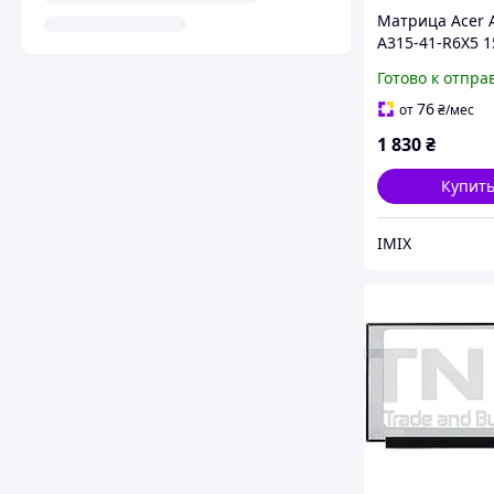
Матрица Acer 
A315-41-R6X5 1
1920x1080 30pi
Готово к отпра
45% NTSC 220 
для ноутбука
76
от
₴
/мес
1 830
₴
Купит
IMIX