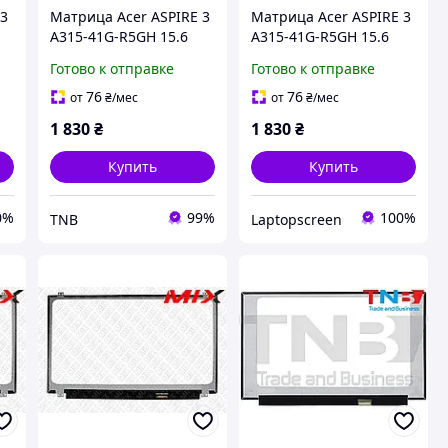
 3
Матрица Acer ASPIRE 3
Матрица Acer ASPIRE 3
A315-41G-R5GH 15.6
A315-41G-R5GH 15.6
M
1920x1080 30pin 262K
1920x1080 30pin 262K
Готово к отправке
Готово к отправке
45% NTSC 220 cd/m²
45% NTSC 220 cd/m²
для ноутбука
для ноутбука
76
76
от
₴
/мес
от
₴
/мес
1 830
₴
1 830
₴
Купить
Купить
0%
99%
100%
TNB
Laptopscreen