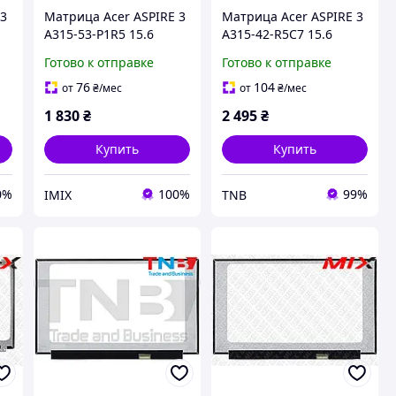
 3
Матрица Acer ASPIRE 3
Матрица Acer ASPIRE 3
A315-53-P1R5 15.6
A315-42-R5C7 15.6
1920x1080 30pin 262K
1920x1080 30pin 16.2M
Готово к отправке
Готово к отправке
45% NTSC 220 cd/m²
45% NTSC 250 cd/m²
для ноутбука
для ноутбука
76
104
от
₴
/мес
от
₴
/мес
1 830
₴
2 495
₴
Купить
Купить
0%
100%
99%
IMIX
TNB