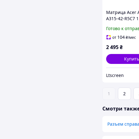
Матрица Acer 
A315-42-R5C7 1
1920x1080 30pi
Готово к отпра
45% NTSC 250 
для ноутбука
104
от
₴
/мес
2 495
₴
Купит
Ltscreen
1
2
Смотри такж
Разъем справа