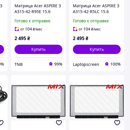
 3
Матрица Acer ASPIRE 3
Матрица Acer ASPIRE 3
A315-42-R95E 15.6
A315-42-R5LC 15.6
1920x1080 30pin 16.2M
1920x1080 30pin 16.2M
Готово к отправке
Готово к отправке
45% NTSC 250 cd/m²
45% NTSC 250 cd/m²
для ноутбука
для ноутбука
104
104
от
₴
/мес
от
₴
/мес
2 495
₴
2 495
₴
Купить
Купить
0%
99%
100%
TNB
Laptopscreen