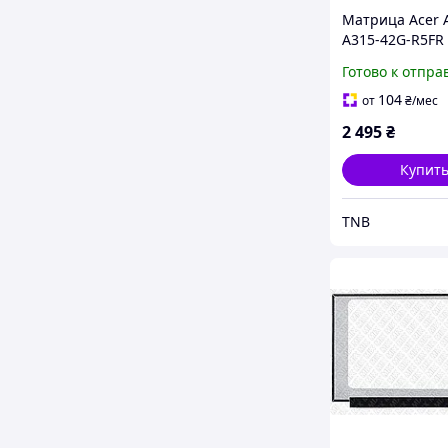
Матрица Acer 
A315-42G-R5FR 
1920x1080 30pi
Готово к отпра
45% NTSC 250 
для ноутбука
104
от
₴
/мес
2 495
₴
Купит
TNB