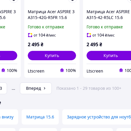
ASPIRE 3
Матрица Acer ASPIRE 3
Матрица Acer ASPIRE
5.6
A315-42G-R5FR 15.6
A315-42-R5LC 15.6
n 16.2M
1920x1080 30pin 16.2M
1920x1080 30pin 16.2
вке
Готово к отправке
Готово к отправке
cd/m²
45% NTSC 250 cd/m²
45% NTSC 250 cd/m²
для ноутбука
для ноутбука
104
104
от
₴
/мес
от
₴
/мес
2 495
₴
2 495
₴
ь
Купить
Купить
100%
100%
10
Ltscreen
Ltscreen
3
...
Вперед
Показано 1 - 29 товаров из 100+
е
 внизу
Матрица 15.6
Зарядное устройство для ноутб