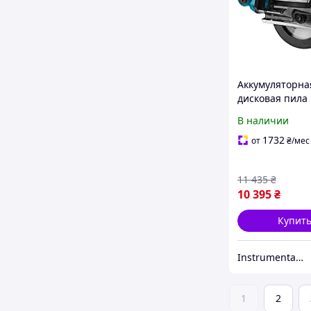
Аккумуляторна
дисковая пила
металлу Makita
В наличии
DCS552Z 18В, 1
без АКБ
1732
от
₴
/мес
11 435
₴
10 395
₴
Купит
Instrumental_Store
1
2