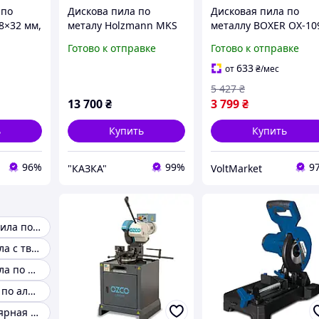
 по
Дискова пила по
Дисковая пила по
8×32 мм,
металу Holzmann MKS
металлу BOXER OX-10
180
3850 Вт диск 355 мм
Готово к отправке
Готово к отправке
3800 об/мин для
точной резки металл
633
от
₴
/мес
5 427
₴
13 700
₴
3 799
₴
ь
Купить
Купить
96%
99%
9
"КАЗКА"
VoltMarket
Циркулярная пила по металлу
Монтажная пила с твердосплавным диском
Монтажная пила по металлу с твердосплавным диском
Дисковая пила по алюминию
Ручная циркулярная пила по металлу