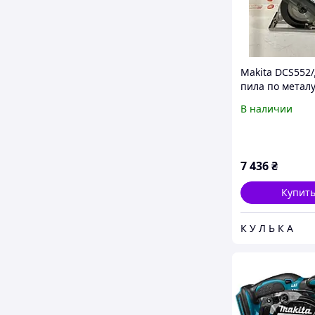
Makita DCS552
пила по металу
18в
В наличии
7 436
₴
Купит
К У Л Ь К А