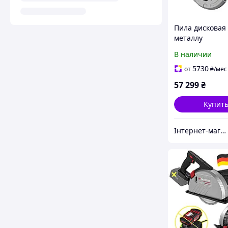
Пила дисковая
металлу
аккумуляторна
В наличии
DeWALT DCS38
5730
от
₴
/мес
57 299
₴
Купит
Інтернет-магазин будівельних інструментів та садової техніки VolynTools