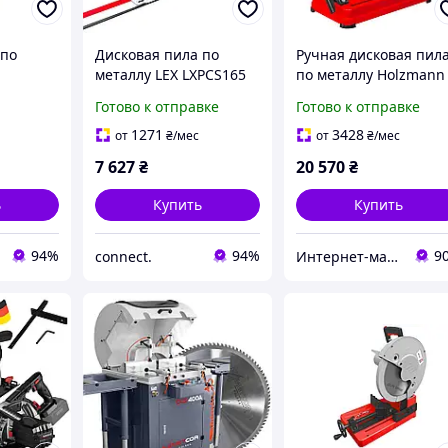
 по
Дисковая пила по
Ручная дисковая пил
металлу LEX LXPCS165
по металлу Holzmann
я
MKS 355ECO с мощн
Готово к отправке
Готово к отправке
3H2
двигателем для
точного реза, 230В
1271
3428
от
₴
/мес
от
₴
/мес
7 627
₴
20 570
₴
ь
Купить
Купить
94%
94%
9
connect.
Интернет-магазин "AKB-OK"