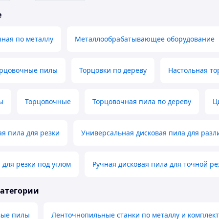
е
ная по металлу
Металлообрабатывающее оборудование
орцовочные пилы
Торцовки по дереву
Настольная то
ы
Торцовочные
Торцовочная пила по дереву
Ц
ая пила для резки
Универсальная дисковая пила для раз
 для резки под углом
Ручная дисковая пила для точной ре
категории
вые пилы
Ленточнопильные станки по металлу и комплек