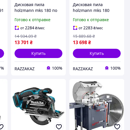
Дисковая пила
Дисковая пила
91
holzmann mks 180 по
holzmann mks 180
металлу портативная
портативная для
Готово к отправке
Готово к отправке
230 в 3800 об мин
металла 180 мм с
а
резка под углом
поворотными тисками
2284
2283
от
₴
/мес
от
₴
/мес
резка под углом
14 934
.09
₴
15 889
.68
₴
13 701
₴
13 698
₴
Купить
Купить
7%
100%
100%
RAZZAKAZ
RAZZAKAZ