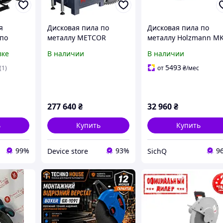
я
Дисковая пила по
Дисковая пила по
 по
металлу METCOR
металлу Holzmann M
IDE
QCS400A
355
вке
В наличии
В наличии
 PPMSA
5493
(1)
от
₴
/мес
,
277 640
₴
32 960
₴
ь
Купить
Купить
99%
93%
9
Device store
SichQ