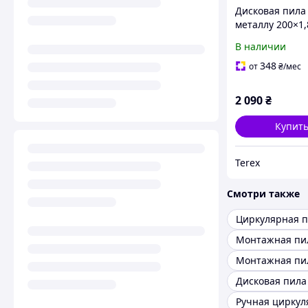
Дисковая пила
металлу 200×1,
160 z Dress
В наличии
348
от
₴
/мес
2 090
₴
Купит
Terex
Смотри также