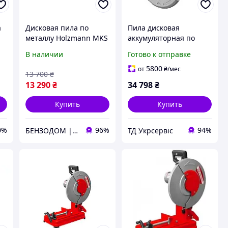
а
Дисковая пила по
Пила дисковая
металлу Holzmann MKS
аккумуляторная по
ым
180
металлу DeWALT
В наличии
Готово к отправке
DCS383N (без АКБ и ЗУ)
(DCS383N)
5800
от
₴
/мес
13 700
₴
13 290
₴
34 798
₴
Купить
Купить
0%
96%
94%
БЕНЗОДОМ | садовая техника и электроинструмент
ТД Укрсервіс