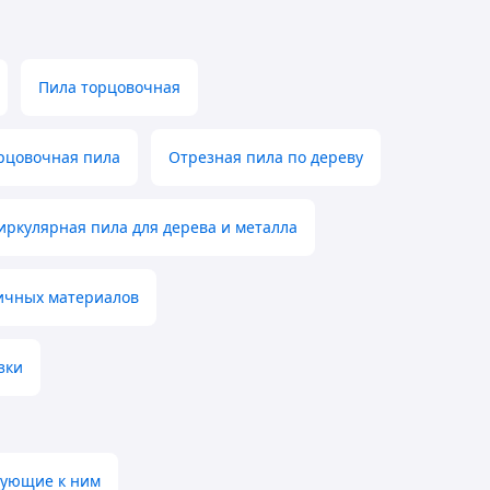
Пила торцовочная
рцовочная пила
Отрезная пила по дереву
иркулярная пила для дерева и металла
личных материалов
зки
тующие к ним