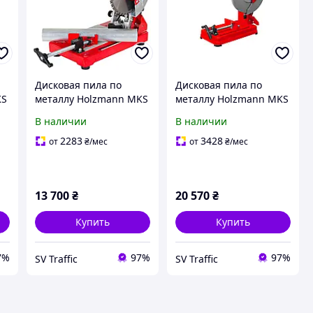
Дисковая пила по
Дисковая пила по
KS
металлу Holzmann MKS
металлу Holzmann MKS
180
355ECO
В наличии
В наличии
2283
3428
от
₴
/мес
от
₴
/мес
13 700
₴
20 570
₴
Купить
Купить
7%
97%
97%
SV Traffic
SV Traffic