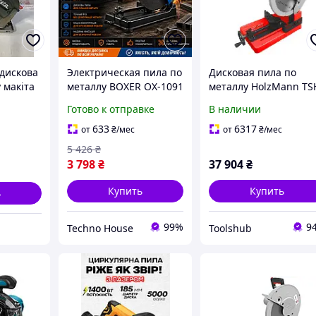
/дискова
Электрическая пила по
Дисковая пила по
 макіта
металлу BOXER OX-1091
металлу HolzMann TS
3800 об/мин диск 355
MKS 355
Готово к отправке
В наличии
мм для труб и
металлопроката
633
6317
от
₴
/мес
от
₴
/мес
5 426
₴
3 798
₴
37 904
₴
Купить
Купить
ь
99%
9
Techno House
Toolshub