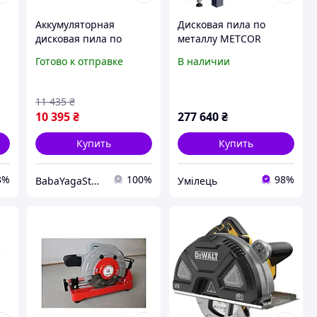
Аккумуляторная
Дисковая пила по
дисковая пила по
металлу METCOR
металлу Makita
QCS400A
Готово к отправке
В наличии
DCS552Z 18В, 136 мм,
без АКБ BYS26
11 435
₴
10 395
₴
277 640
₴
Купить
Купить
3%
100%
98%
BabaYagaStore
Умілець