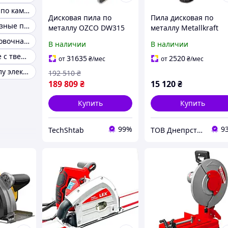
Пила дисковая по камню
Дисковая пила по
Пила дисковая по
Дисковые отрезные пилы
металлу OZCO DW315
металлу Metallkraft
MTS 185-3 B
Дисковая торцовочная пила по металлу
В наличии
В наличии
Пилы дисковые с твердосплавными пластинами
31635
2520
от
₴
/мес
от
₴
/мес
Пила по металлу электрическая дисковая
192 510
₴
189 809
₴
15 120
₴
Купить
Купить
99%
9
TechShtab
ТОВ Днепрстан