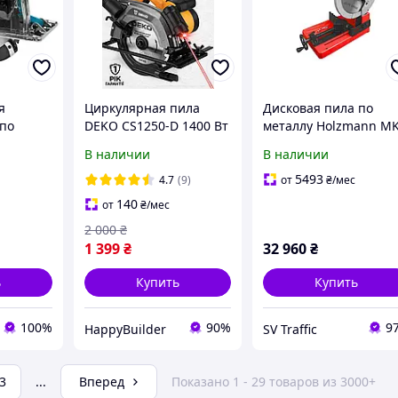
я
Циркулярная пила
Дисковая пила по
 по
DEKO CS1250-D 1400 Вт
металлу Holzmann M
5000 мин 185 мм с
355
В наличии
В наличии
36 мм,
лазером ручная
дисковая пила по
5493
4.7
(9)
от
₴
/мес
дереву металла и
140
от
₴
/мес
пластика
2 000
₴
1 399
₴
32 960
₴
ь
Купить
Купить
100%
90%
9
HappyBuilder
SV Traffic
3
...
Вперед
Показано 1 - 29 товаров из 3000+