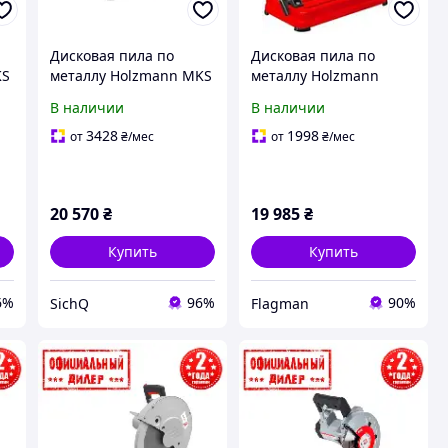
Дисковая пила по
Дисковая пила по
KS
металлу Holzmann MKS
металлу Holzmann
355ECO
MKS355ECO 355 мм
В наличии
В наличии
3428
1998
от
₴
/мес
от
₴
/мес
20 570
₴
19 985
₴
Купить
Купить
6%
96%
90%
SichQ
Flagman