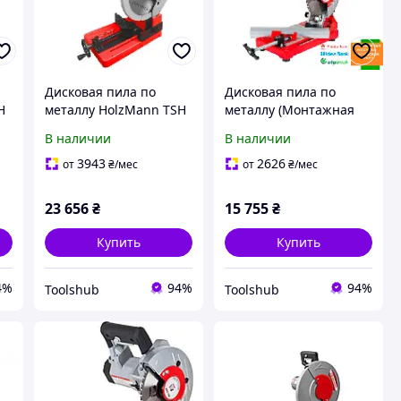
Дисковая пила по
Дисковая пила по
H
металлу HolzMann TSH
металлу (Монтажная
MKS 355ECO
пила) HolzMann TSH
В наличии
В наличии
MKS 180
3943
2626
от
₴
/мес
от
₴
/мес
23 656
₴
15 755
₴
Купить
Купить
4%
94%
94%
Toolshub
Toolshub