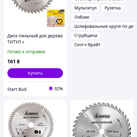
Мультитул
Рулетка
Лобзик
Шлифовальные круги по дер
Струбцина
Диск пильный для дерева
ТИТУЛ с
Скотч-брайт
твердосплавными
Готово к отправке
напайками 180х22.2х40Т
адаптер 22.2-20 08-7184
161
₴
Купить
92%
Start Bud