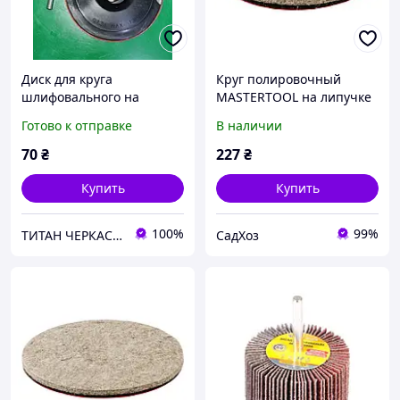
Диск для круга
Круг полировочный
шлифовального на
MASTERTOOL на липучке
липучке 3 мм 125 мм М14
из натурального войлока
Готово к отправке
В наличии
"Mastertool" УЦЕНКА!!!
жесткий влагостойкий 6
Смотреть фото!
мм Ø 100 мм набор 5 шт
70
₴
227
₴
Купить
Купить
100%
99%
ТИТАН ЧЕРКАСИ ЗАПЧАСТИНИ
СадХоз