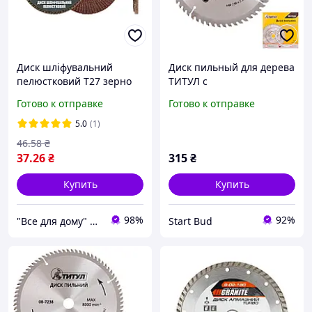
Диск шліфувальний
Диск пильный для дерева
пелюстковий Т27 зерно
ТИТУЛ с
150 125*22 мм
твердосплавными
Готово к отправке
Готово к отправке
MASTERTOOL 08-2215
напайками 230х22.2х60Т
08-7236
5.0
(1)
46
.58
₴
37
.26
₴
315
₴
Купить
Купить
98%
92%
"Все для дому" мережа будівельно-господарських магазинів
Start Bud