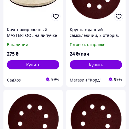
Круг полировочный
Круг наждачний
MASTERTOOL на липучке
самоклеючий, 8 отворів,
из натурального войлока
125 мм Р60 (упак. 5 шт)
В наличии
Готово к отправке
мягкий влагостойкий 6
мм Ø 100 мм набор 5 шт
275
₴
24
₴/пач
Купить
Купить
99%
99%
СадХоз
Магазин "Корд"