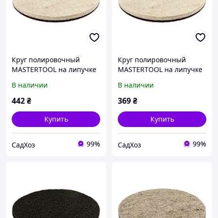
Круг полировочный
Круг полировочный
MASTERTOOL на липучке
MASTERTOOL на липучке
из натурального войлока
из натурального войлока
В наличии
В наличии
мягкий влагостойкий 6
мягкий влагостойкий 6
мм Ø 150 мм набор 5 шт
мм Ø 125 мм набор 5 шт
442
₴
369
₴
Купить
Купить
99%
99%
СадХоз
СадХоз