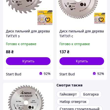
Диск пильний для дерева
Диск пильный для дерева
ТИТУЛ з
ТИТУЛ с
твердосплавними
твердосплавными
Готово к отправке
Готово к отправке
напайками 125х22.2х24Т
напайками 125х22.2х60Т
08-7122
08-7126
88
₴
137
₴
Купить
Купить
92%
92%
Start Bud
Start Bud
Смотри также
Гайковерт
Болгарка
Набор отверток
Степлер строительный