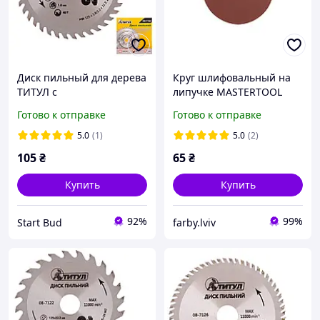
Диск пильный для дерева
Круг шлифовальный на
ТИТУЛ с
липучке MASTERTOOL
твердосплавными
125мм зерно 80 10шт
Готово к отправке
Готово к отправке
напайками 125х22.2х40Т
08-7124
5.0
(1)
5.0
(2)
105
₴
65
₴
Купить
Купить
92%
99%
Start Bud
farby.lviv