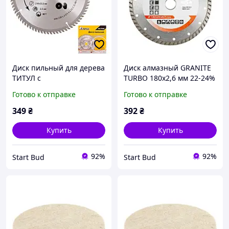
Диск пильный для дерева
Диск алмазный GRANITE
ТИТУЛ с
TURBO 180х2,6 мм 22-24%
твердосплавными
8600 об/мин 9-02-180
Готово к отправке
Готово к отправке
напайками 230х22.2х80Т
08-7238
349
₴
392
₴
Купить
Купить
92%
92%
Start Bud
Start Bud