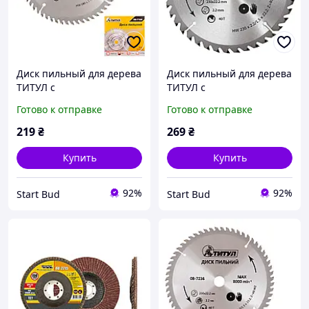
Диск пильный для дерева
Диск пильный для дерева
ТИТУЛ с
ТИТУЛ с
твердосплавными
твердосплавными
Готово к отправке
Готово к отправке
напайками 180х22.2х60Т
напайками 230х22.2х40Т
адаптер 22.2-20 08-7186
08-7234
219
₴
269
₴
Купить
Купить
92%
92%
Start Bud
Start Bud