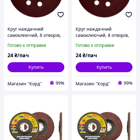
Круг наждачний
Круг наждачний
самоклеючий, 8 отворів,
самоклеючий, 8 отворів,
125 мм Р80 (упак. 5 шт)
125 мм Р100 (упак. 5 шт)
Готово к отправке
Готово к отправке
24
₴/пач
24
₴/пач
Купить
Купить
99%
99%
Магазин "Корд"
Магазин "Корд"