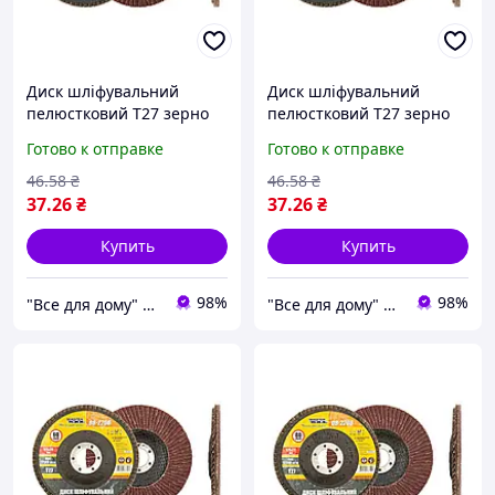
Диск шліфувальний
Диск шліфувальний
пелюстковий Т27 зерно
пелюстковий Т27 зерно
36 125*22 мм
40 125*22 мм
Готово к отправке
Готово к отправке
MASTERTOOL 08-2203
MASTERTOOL 08-2204
46
.58
₴
46
.58
₴
37
.26
₴
37
.26
₴
Купить
Купить
98%
98%
"Все для дому" мережа будівельно-господарських магазинів
"Все для дому" мережа будівельно-господарських магазинів