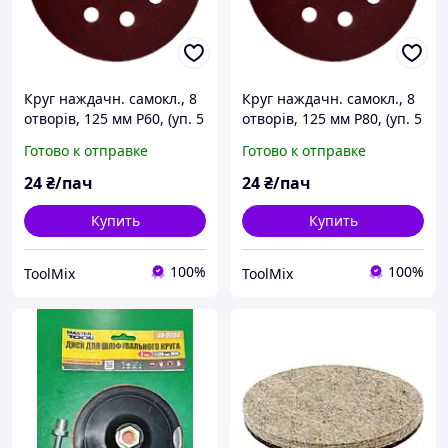
Круг наждачн. самокл., 8
Круг наждачн. самокл., 8
отворів, 125 мм P60, (уп. 5
отворів, 125 мм P80, (уп. 5
шт.)
шт.)
Готово к отправке
Готово к отправке
24
₴/пач
24
₴/пач
Купить
Купить
100%
100%
ToolMix
ToolMix