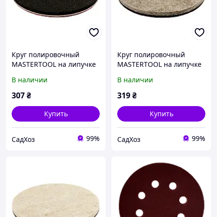
Круг полировочный
Круг полировочный
MASTERTOOL на липучке
MASTERTOOL на липучке
из синтетического
из натурального войлока
В наличии
В наличии
войлока влагостойкий 6
жесткий влагостойкий 6
мм Ø 125 мм набор 5 шт
мм Ø 125 мм набор 5 шт
307
₴
319
₴
Купить
Купить
99%
99%
СадХоз
СадХоз