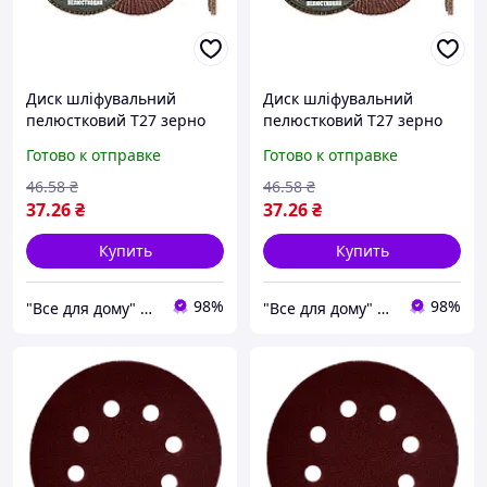
Диск шліфувальний
Диск шліфувальний
пелюстковий Т27 зерно
пелюстковий Т27 зерно
60 125*22 мм
80 125*22 мм
Готово к отправке
Готово к отправке
MASTERTOOL 08-2206
MASTERTOOL 08-2208
46
.58
₴
46
.58
₴
37
.26
₴
37
.26
₴
Купить
Купить
98%
98%
"Все для дому" мережа будівельно-господарських магазинів
"Все для дому" мережа будівельно-господарських магазинів