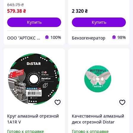
643
.75
₴
579
.38
₴
2 320
₴
Купить
Купить
100%
98%
ООО "АРТОКС ЛТД"
Бензогенератор
Круг алмазный отрезной
Качественный алмазный
1A1R V
диск отрезной Distar
125x1,5/1,2x2,5x22,2 Metal
Butterfly 45x0,6x5,8F,
Готово к отправке
Готово к отправке