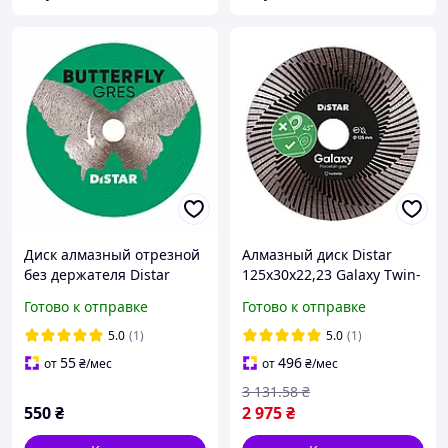
Диск алмазный отрезной
Алмазный диск Distar
без держателя Distar
125x30x22,23 Galaxy Twin-
Butterfly 45x0,6x5,8 45 мм
Win (11120159100)
Готово к отправке
Готово к отправке
для гравера
5.0
(1)
5.0
(1)
55
496
от
₴
/мес
от
₴
/мес
3 131
.58
₴
550
₴
2 975
₴