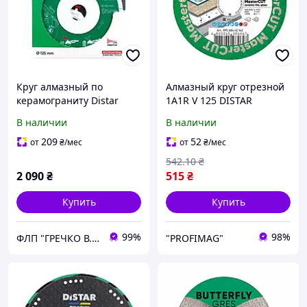
Круг алмазный по
Алмазный круг отрезной
керамограниту Distar
1A1R V 125 DISTAR
Shine 125*0.6*22.23
MASTERCUT (сухое/мокрое
В наличии
В наличии
чистий рез (11127457030)
охлаждение)
209
52
от
₴
/мес
от
₴
/мес
542
.10
₴
2 090
₴
515
₴
Купить
Купить
99%
98%
ФЛП "ГРЕЧКО В. Д."
"PROFIMAG"