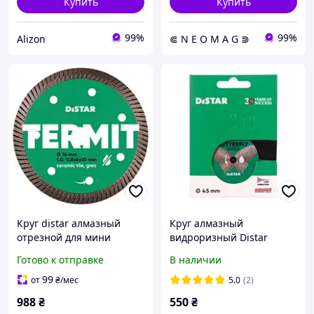
Купить
Купить
99%
99%
Alizon
⋐ N E O M A G ⋑
Круг distar алмазный
Круг алмазный
отрезной для мини
видроризный Distar
болгарки 76х1,0х10 мм
45x0.6x5.8 Butterfly
Готово к отправке
В наличии
TERMIT
99
от
₴
/мес
5.0
(2)
988
₴
550
₴