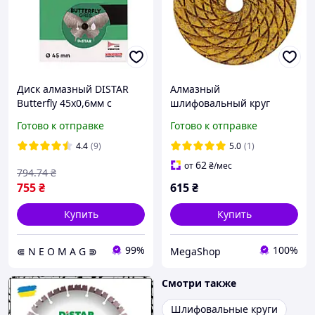
Диск алмазный DISTAR
Алмазный
Butterfly 45х0,6мм с
шлифовальный круг
держателем
Distar CoolPAD 0
Готово к отправке
Готово к отправке
(100×3×15 мм)
агрессивная черепашка
4.4
(9)
5.0
(1)
для черновой обработки
62
от
₴
/мес
794
.74
₴
плитк
755
₴
615
₴
Купить
Купить
99%
100%
⋐ N E O M A G ⋑
MegaShop
Смотри также
Шлифовальные круги