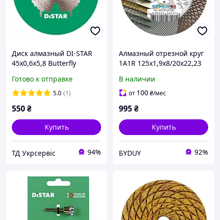
Диск алмазный DI-STAR
Алмазный отрезной круг
45x0,6x5,8 Butterfly
1A1R 125x1,9x8/20x22,23
(11133048023)
PRO Gres
Готово к отправке
В наличии
100
5.0
(1)
от
₴
/мес
550
₴
995
₴
Купить
Купить
94%
92%
ТД Укрсервіс
БYDUY