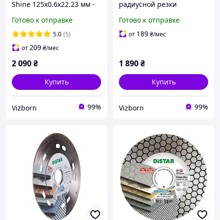
Shine 125x0.6x22.23 мм -
радиусной резки
Супертонкий диск по
керамогранита,
Готово к отправке
Готово к отправке
керамограниту и плитке
алмазные струны +
для чистого реза без
шаблон
189
5.0
(5)
от
₴
/мес
сколов
209
от
₴
/мес
2 090
₴
1 890
₴
Купить
Купить
99%
99%
Vizborn
Vizborn