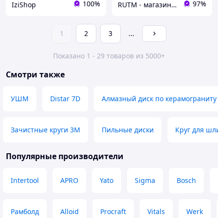
100%
97%
IziShop
RUTM - магазин качественных инструментов и оборудования
1
2
3
...
Показано 1 - 29 товаров из 5000+
Смотри также
УШМ
Distar 7D
Алмазный диск по керамограниту
Зачистные круги 3М
Пильные диски
Круг для шл
Популярные производители
Intertool
APRO
Yato
Sigma
Bosch
Рамболд
Alloid
Procraft
Vitals
Werk