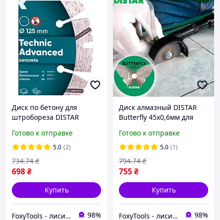
Диск по бетону для
Диск алмазный DISTAR
штробореза DISTAR
Butterfly 45х0,6мм для
TECHNIC ADVANCED
граверов (+ держатель
Готово к отправке
Готово к отправке
125мм (посадочное
диска)
гнездо 22,23мм)
5.0
(2)
5.0
(1)
734
.74
₴
794
.74
₴
698
₴
755
₴
Купить
Купить
98%
98%
FoxyTools - лисичка без інструменту не лишить!
FoxyTools - лисичка без інструменту не лишить!