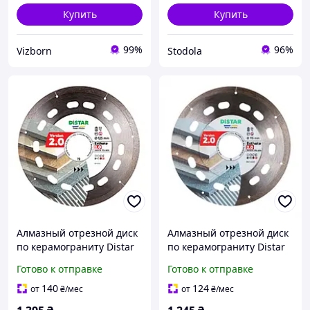
Купить
Купить
99%
96%
Vizborn
Stodola
Алмазный отрезной диск
Алмазный отрезной диск
по керамограниту Distar
по керамограниту Distar
1A1R 125x22,23 ESTHETE
1A1R 115x22,23 ESTHETE
Готово к отправке
Готово к отправке
2.0
2.0
140
124
от
₴
/мес
от
₴
/мес