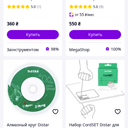
CUT
чистый рез, большой
ресурс
5.0
(1)
5.0
(9)
55
от
₴
/мес
360
₴
550
₴
Купить
Купить
98%
100%
Заінструментом
MegaShop
Алмазный круг Distar
Набор CordSET Distar для