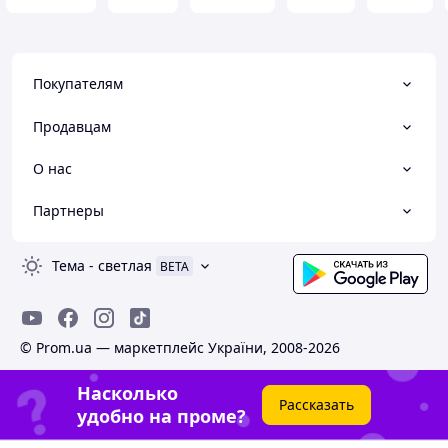
Покупателям
Продавцам
О нас
Партнеры
Тема
-
светлая
BETA
© Prom.ua — маркетплейс України, 2008-2026
Насколько
Рассказать
удобно на проме?