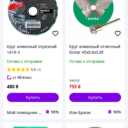
Круг алмазный отрезной
Круг алмазный отличный
1A1R V
Distar 45x0,6x5,8F
125x1,5/1,2x2,5x22,2 Metal
Butterfly: керамика,
Готово к отправке
Готово к отправке
CUT
керамогранит
(11133053027) IZI
5.0
(4)
48
от
₴
/мес
943
₴
480
₴
755
₴
Купить
Купить
98%
98%
Мой помощник - интернет магазин
Изи-Бризи