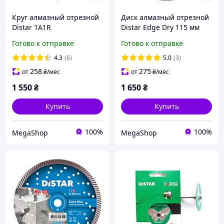
Круг алмазный отрезной
Диск алмазный отрезной
Distar 1A1R
Distar Edge Dry 115 мм
125x1,1/0,8x8x22,23
толщиной 1,6 мм
Готово к отправке
Готово к отправке
Esthete
4.3
(6)
5.0
(3)
258
275
от
₴
/мес
от
₴
/мес
1 550
₴
1 650
₴
Купить
Купить
100%
100%
MegaShop
MegaShop