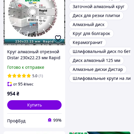
Заточной алмазный круг
Диск для резки плитки
Алмазный диск
Круг для болгарок
Керамогранит
Шлифовальный диск по бето
Круг алмазный отрезной
Distar 230х22.23 мм Rapid
Диск алмазный 125 мм
1A1RSS
Готово к отправке
Алмазные диски Дистар
5.0
(1)
Шлифовальные круги на лип
95
от
₴
/мес
954
₴
Купить
99%
ПрофБуд