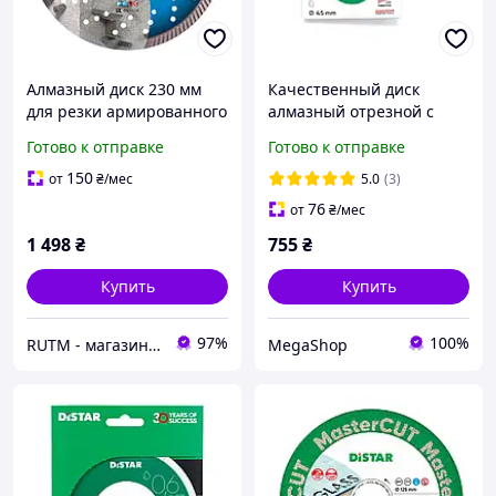
Алмазный диск 230 мм
Качественный диск
для резки армированного
алмазный отрезной с
бетона и кирпича
держателем Distar
Готово к отправке
Готово к отправке
(10115027018)
Butterfly 45x0,6x5,8F,
чистый рез, большой
150
от
₴
/мес
5.0
(3)
ресурс
76
от
₴
/мес
1 498
₴
755
₴
Купить
Купить
97%
100%
RUTM - магазин качественных инструментов и оборудования
MegaShop