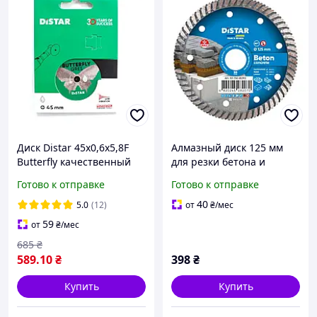
Диск Distar 45x0,6x5,8F
Алмазный диск 125 мм
Butterfly качественный
для резки бетона и
алмазный отрезной
кирпича Turbo Baumesser
Готово к отправке
Готово к отправке
Beton (10170085392)
40
5.0
(12)
от
₴
/мес
59
от
₴
/мес
685
₴
589
.10
₴
398
₴
Купить
Купить