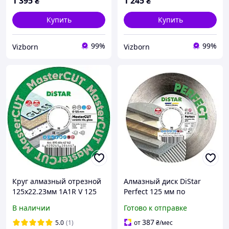
1 395
₴
1 245
₴
Купить
Купить
99%
99%
Vizborn
Vizborn
Круг алмазный отрезной
Алмазный диск DiStar
125х22.23мм 1A1R V 125
Perfect 125 мм по
MasterCUT DISTAR
керамограниту плитки
В наличии
Готово к отправке
мрамору (10115028015)
387
5.0
(1)
от
₴
/мес