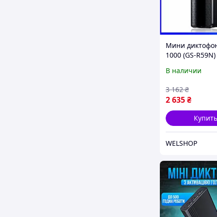
Мини диктофон
1000 (GS-R59N) 
памяти, с бол
В наличии
временем рабо
600 часов, VOR
3 162
₴
2 635
₴
Купит
WELSHOP