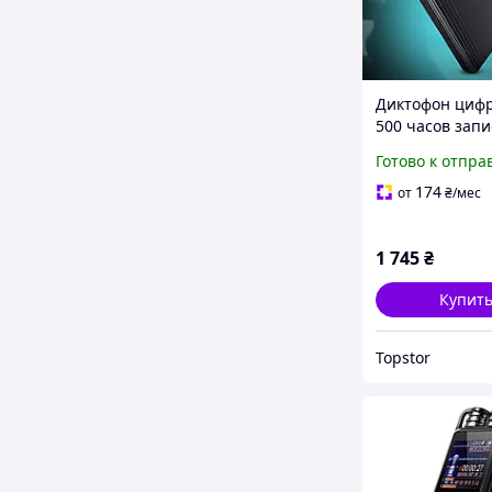
Диктофон цифр
500 часов запи
активацией гол
Готово к отпра
магнитом SPY-L
174
от
₴
/мес
1 745
₴
Купит
Topstor