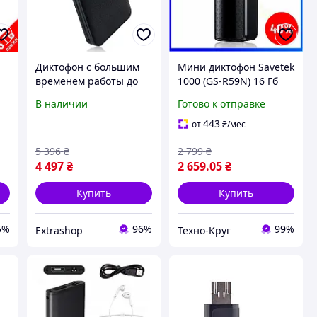
Диктофон с большим
Мини диктофон Savetek
временем работы до
1000 (GS-R59N) 16 Гб
500 часов Yescool E190,
памяти, с большим
В наличии
Готово к отправке
память 64 Гб, запись
временем работы до
о
по датчику звука,
600 часов, VOR, магнит
443
от
₴
/мес
power bank
5 396
₴
2 799
₴
4 497
₴
2 659
.05
₴
Купить
Купить
5%
96%
99%
Extrashop
Техно-Круг