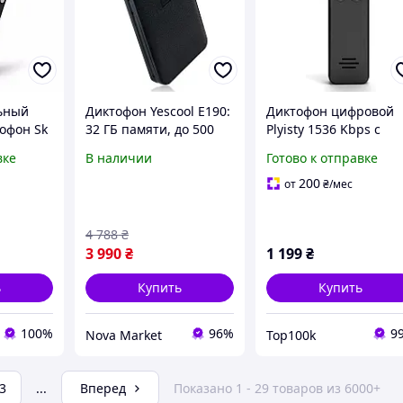
ьный
Диктофон Yescool E190:
Диктофон цифровой
офон Sk
32 ГБ памяти, до 500
Plyisty 1536 Kbps с
, 32 Гб
часов записи,
дисплеем 0.96 и карт
вке
В наличии
Готово к отправке
, SD до
портативное зарядное
памяти 128 ГБ
устройство.
200
от
₴
/мес
4 788
₴
3 990
₴
1 199
₴
ь
Купить
Купить
100%
96%
9
Nova Market
Top100k
3
...
Вперед
Показано 1 - 29 товаров из 6000+