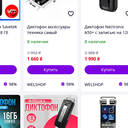
 Savetek
Диктофон аксессуары
Диктофон Nectronix
8 Гб
техника самый
A50+ с записью на 12
ьшим
маленький диктофон с
Гб карту, 20 дней
В наличии
В наличии
ты до
активацией голосом
работы
, магнит
Savetek 200 (GS-R01s),
1 992
₴
2 388
₴
16 Гб памяти, Mp3,
1 660
₴
1 990
₴
VOX, 192 часа
ь
Купить
Купить
98%
98%
9
WELSHOP
WELSHOP