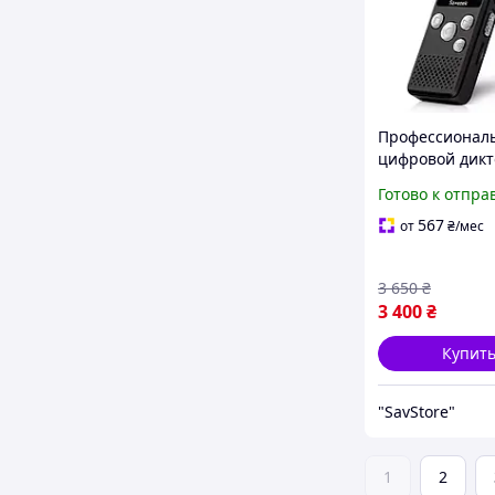
Профессионал
цифровой дикт
GS-R07 original
Готово к отпра
памяти, стерео
64 Гб
567
от
₴
/мес
3 650
₴
3 400
₴
Купит
"SavStore"
1
2