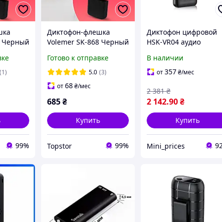
шка
Диктофон-флешка
Диктофон цифровой
8 Черный
Volemer SK-868 Черный
HSK-VR04 аудио
16 Гб памяти
рекордер 32 ГБ с
вке
Готово к отправке
В наличии
двойным микрофоно
для записи HD
357
(1)
5.0
(3)
от
₴
/мес
Металлический корп
68
от
₴
/мес
2 381
₴
685
₴
2 142
.90
₴
ь
Купить
Купить
99%
99%
9
Topstor
Mini_prices