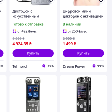
м
Диктофон с
Цифровой мини
искусственным
диктофон с активацией
Гб
интеллектом Chime
голосом, скрытый
Готово к отправке
В наличии
-
Note поддержка
диктофон 16 Гб памяти
б
ChatGPT, поддержка
492
250
от
₴
/мес
от
₴
/мес
107 языков, 64 ГБ
5 295
₴
2 500
₴
памяти (без
4 924
.35
₴
1 499
₴
инструкции )
Купить
Купить
8%
98%
99%
Tehnorol
Dream Power