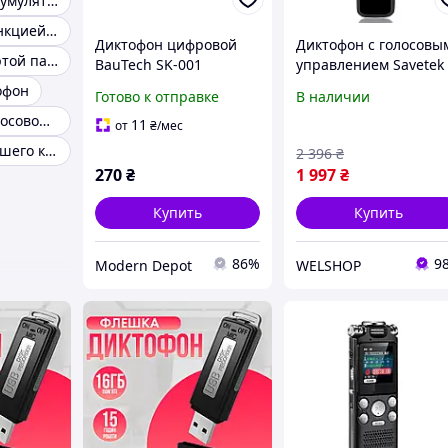
Диктофон с аккумулятором
Диктофон с функцией активации голосом
Диктофон цифровой
Диктофон с голосовы
Диктофон с картой памяти
BauTech SK-001
управлением Savetek
Черный (без карты
GS-R63, цифровой, 8 
офон
Готово к отправке
В наличии
памяти)
памяти UDstore -store
Диктофон с голосовой активацией записи
with-good-prices- 32Г
11
от
₴
/мес
Диктофон хорошего качества
2 396
₴
270
₴
1 997
₴
Купить
Купить
86%
9
Modern Depot
WELSHOP