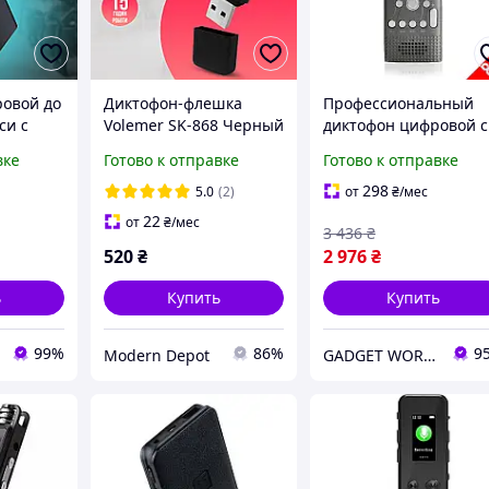
овой до
Диктофон-флешка
Профессиональный
си с
Volemer SK-868 Черный
диктофон цифровой с
осом, с
8 Гб памяти
линейным входом
вке
Готово к отправке
Готово к отправке
1 16 Гб
Savetek GS-R06, 8 Гб
памяти, стерео, SD д
298
5.0
(2)
от
₴
/мес
64 Гб
22
от
₴
/мес
3 436
₴
520
₴
2 976
₴
ь
Купить
Купить
99%
86%
9
Modern Depot
GADGET WORLD - магазин гаджетов