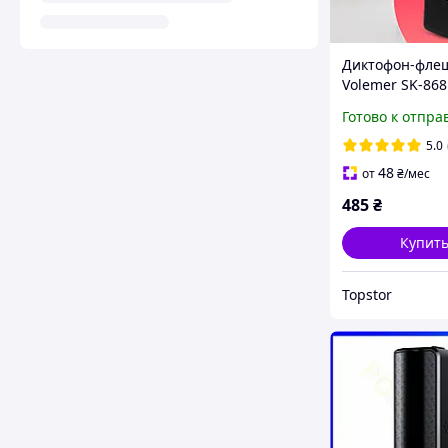
Диктофон-фле
Volemer SK-86
4 Гб памяти
Готово к отпра
5.0
48
от
₴
/мес
485
₴
Купит
Topstor