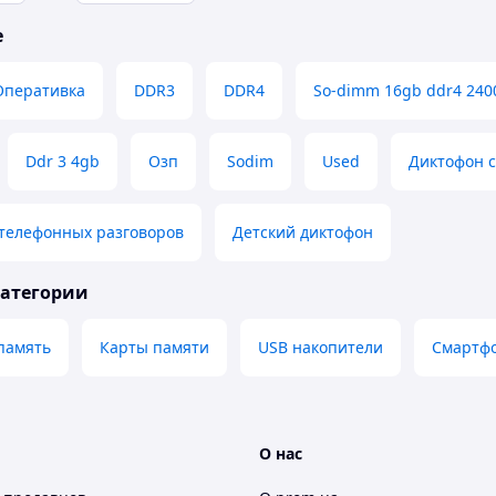
е
Оперативка
DDR3
DDR4
So-dimm 16gb ddr4 24
Ddr 3 4gb
Озп
Sodim
Used
Диктофон 
 телефонных разговоров
Детский диктофон
категории
память
Карты памяти
USB накопители
Смартф
О нас