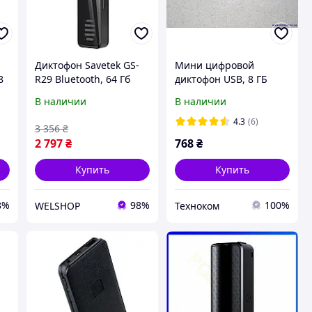
Диктофон Savetek GS-
Мини цифровой
8
R29 Bluetooth, 64 Гб
диктофон USB, 8 ГБ
память, компактный
памяти
В наличии
В наличии
размер, легкий вес
4.3
(6)
3 356
₴
2 797
₴
768
₴
Купить
Купить
8%
98%
100%
WELSHOP
Техноком