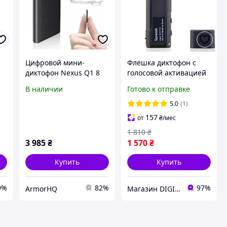
Цифровой мини-
Флешка диктофон с
диктофон Nexus Q1 8
голосовой активацией
ой
Гб с USB (наушники в
записи Savetek GS-R13,
В наличии
Готово к отправке
комплекте)
8 Гб памяти, до 10
часов работы :BRASIL:
5.0
(1)
157
от
₴
/мес
1 810
₴
3 985
₴
1 570
₴
Купить
Купить
9%
82%
97%
ArmorHQ
Магазин DIGITRON