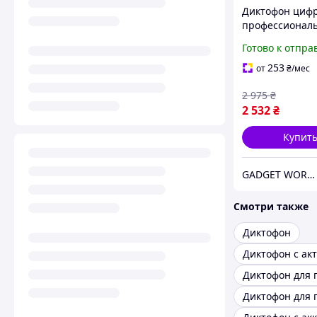
Диктофон циф
профессионал
активацией го
Готово к отпра
Nectronix V35,
Гб, SD карты до
253
от
₴
/мес
MP3
2 975
₴
2 532
₴
Купит
GADGET WORLD - магазин гаджетов
Смотри также
Диктофон