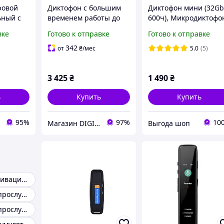
ровой
Диктофон с большим
Диктофон мини (32G
ьный с
временем работы до
600ч), Микродиктофо
лосом
500 часов Yescool E190,
THO
вке
Готово к отправке
Готово к отправке
 память 8
память 16 Гб, запись
 64 Гб,
по датчику звука,
342
от
₴
/мес
5.0
(5)
power bank
3 425
₴
1 490
₴
ь
Купить
Купить
95%
97%
10
Магазин DIGITRON
Выгода шоп
Диктофон с активацией голосом
Диктофон для прослушки
Диктофон для прослушки дома