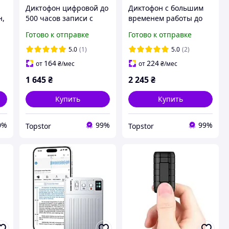
b
Диктофон цифровой до
Диктофон с большим
н,
500 часов записи с
временем работы до
активацией голосом, с
500 часов записи, с
Готово к отправке
Готово к отправке
магнитом SPY-L1 128 Гб
активацией голосом, с
магнитом Volemer SPY-
5.0
(1)
5.0
(2)
L1 64 Гб
164
224
от
₴
/мес
от
₴
/мес
1 645
₴
2 245
₴
Купить
Купить
0%
99%
99%
Topstor
Topstor