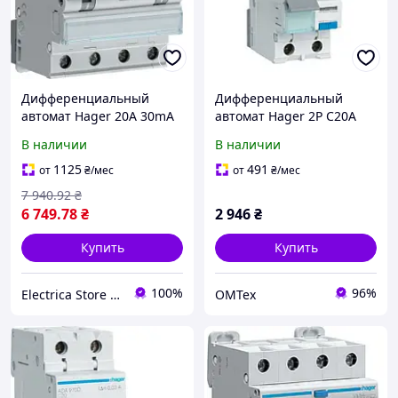
Дифференциальный
Дифференциальный
автомат Hager 20A 30mA
автомат Hager 2P C20A
A кат.C 3P+N 6kA
30мA тип A (ADA970D)
В наличии
В наличии
ADM470C
1125
491
от
₴
/мес
от
₴
/мес
7 940
.92
₴
6 749
.78
₴
2 946
₴
Купить
Купить
100%
96%
Electrica Store - интернет магазин электротехники
OMTex