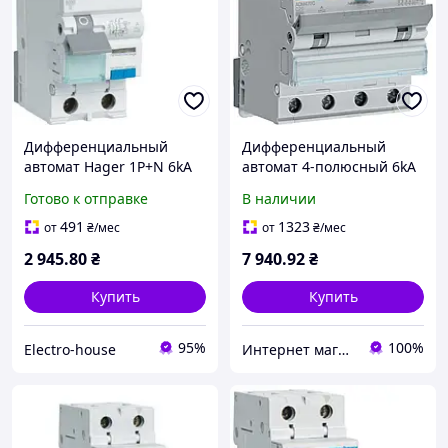
Дифференциальный
Дифференциальный
автомат Hager 1P+N 6kA
автомат 4-полюсный 6kA
30mA A C-20A
Hager ADM470C C A-
Готово к отправке
В наличии
20/0,03А
491
1323
от
₴
/мес
от
₴
/мес
2 945
.80
₴
7 940
.92
₴
Купить
Купить
95%
100%
Electro-house
Интернет магазин "Мир Электрики"