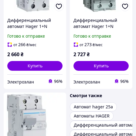
Дифференциальный
Дифференциальный
автомат Hager 1+N
автомат Hager 1+N
B20/30mA 6кА,тип A
C20/30mA 6кА,тип A
Готово к отправке
Готово к отправке
AD920J
ADA970D
266
273
от
₴
/мес
от
₴
/мес
2 660
₴
2 727
₴
Купить
Купить
96%
96%
Электроэлан
Электроэлан
Смотри также
Автомат hager 25a
Автоматы HAGER
Дифференциальный автомат
Дифференциальный автомат