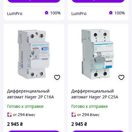
100%
100%
LumPro
LumPro
Дифференциальный
Дифференциальный
автомат Hager 2P C16A
автомат Hager 2P C25A
30мA тип A (ADA966D )
30мA тип A (ADA975D )
Готово к отправке
Готово к отправке
294
294
от
₴
/мес
от
₴
/мес
2 945
₴
2 945
₴