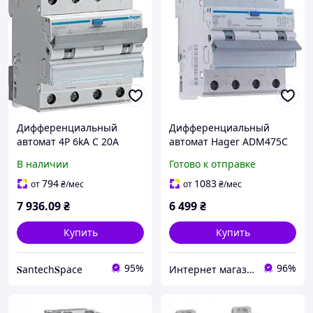
Дифференциальный
Дифференциальный
автомат 4P 6kA C 20A
автомат Hager ADM475C
30mA A Hager (ADM470C)
4P 6кА C-25A 30mA 6кА
В наличии
Готово к отправке
794
1083
от
₴
/мес
от
₴
/мес
7 936
.09
₴
6 499
₴
Купить
Купить
95%
96%
𝐒antech𝐒pace
Интернет магазин GSM-V