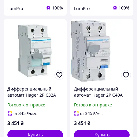
100%
100%
LumPro
LumPro
Дифференциальный
Дифференциальный
автомат Hager 2P C32A
автомат Hager 2P C40A
30мA тип A (ADA982D )
30мA тип A (ADA990D )
Готово к отправке
Готово к отправке
345
345
от
₴
/мес
от
₴
/мес
3 451
₴
3 451
₴
Купить
Купить