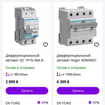
Дифференциальный
Дифференциальный
автомат QC 1P+N 6kA B-
автомат Hager ADM482C
16A 30mA A, Hager
4P 6кА C-32A 30mA 6кА
Готово к отправке
Готово к отправке
(ADS916D)
483
1066
от
₴
/мес
от
₴
/мес
2 899
₴
6 399
₴
Купить
Купить
97%
97%
EN-TORG
EN-TORG