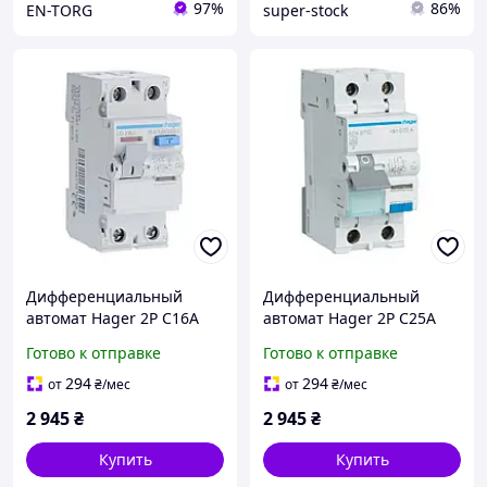
97%
86%
EN-TORG
super-stock
Дифференциальный
Дифференциальный
автомат Hager 2P C16A
автомат Hager 2P C25A
30мA тип A (ADA966D )
30мA тип A (ADA975D )
Готово к отправке
Готово к отправке
294
294
от
₴
/мес
от
₴
/мес
2 945
₴
2 945
₴
Купить
Купить