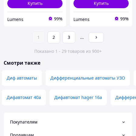
Купить
Купить
99%
99%
Lumens
Lumens
1
2
3
...
Показано 1 - 29 товаров из 900+
Смотри также
Диф автоматы
Дифференциальные автоматы УЗО
Дифавтомат 40а
Дифавтомат hager 16а
Дифферен
Покупателям
Продавцам