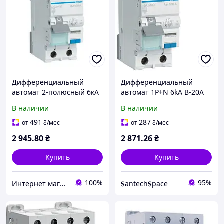
Дифференциальный
Дифференциальный
автомат 2-полюсный 6кА
автомат 1P+N 6kA B-20A
Hager ADA970D C A-
30mA A Hager ADA920D
В наличии
В наличии
20/0,03А
491
287
от
₴
/мес
от
₴
/мес
2 945
.80
₴
2 871
.26
₴
Купить
Купить
100%
95%
Интернет магазин "Мир Электрики"
𝐒antech𝐒pace