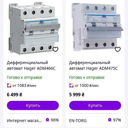
Дифференциальный
Дифференциальный
автомат Hager ADM466C
автомат Hager ADM475C
4P 6кА C-16A 30mA 6кА
4P 6кА C-25A 30mA 6кА
Готово к отправке
Готово к отправке
1083
1000
от
₴
/мес
от
₴
/мес
6 499
₴
5 999
₴
Купить
Купить
96%
97%
Интернет магазин GSM-V
EN-TORG