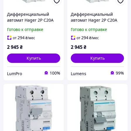
Дифференциальный
Дифференциальный
автомат Hager 2P C20A
автомат Hager 2P C20A
30мA тип A (ADA970D )
30мA тип A (ADA970D )
Готово к отправке
Готово к отправке
294
294
от
₴
/мес
от
₴
/мес
2 945
₴
2 945
₴
Купить
Купить
100%
99%
LumPro
Lumens