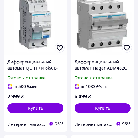
Дифференциальный
Дифференциальный
автомат QC 1P+N 6kA B-
автомат Hager ADM482C
16A 30mA A, Hager
4P 6кА C-32A 30mA 6кА
Готово к отправке
Готово к отправке
(ADS916D)
500
1083
от
₴
/мес
от
₴
/мес
2 999
₴
6 499
₴
Купить
Купить
96%
96%
Интернет магазин GSM-V
Интернет магазин GSM-V