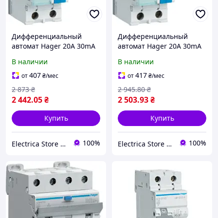
Дифференциальный
Дифференциальный
автомат Hager 20A 30mA
автомат Hager 20A 30mA
A кат.B 1P+N 6kA ADA920D
A кат.C 1P+N 6kA ADA970D
В наличии
В наличии
407
417
от
₴
/мес
от
₴
/мес
2 873
₴
2 945
.80
₴
2 442
.05
₴
2 503
.93
₴
Купить
Купить
100%
100%
Electrica Store - интернет магазин электротехники
Electrica Store - интернет магазин электротехники