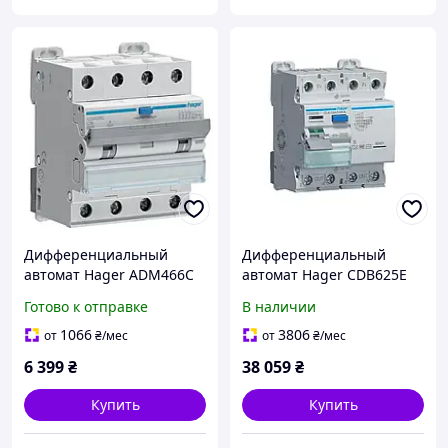
Дифференциальный
Дифференциальный
автомат Hager ADM466C
автомат Hager CDB625E
4P 6кА C-16A 30mA 6кА
4P 10кА 25A 30мА Type-B
Готово к отправке
В наличии
Серый
1066
3806
от
₴
/мес
от
₴
/мес
6 399
₴
38 059
₴
Купить
Купить