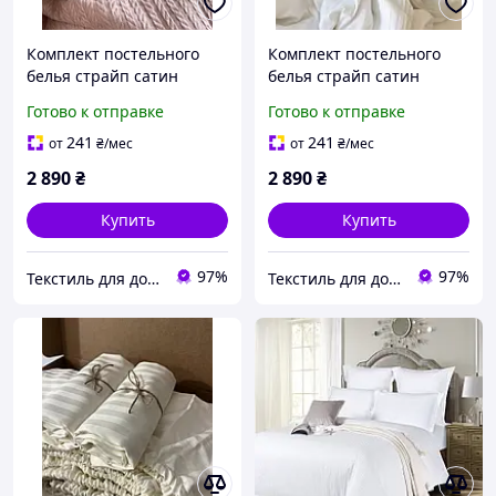
Комплект постельного
Комплект постельного
белья страйп сатин
белья страйп сатин
тонкая полоска
Готово к отправке
Готово к отправке
241
241
от
₴
/мес
от
₴
/мес
2 890
₴
2 890
₴
Купить
Купить
97%
97%
Текстиль для дома Zeintex (ФОП Опришко Яна Гафильевна)
Текстиль для дома Zeintex (ФОП Опришко Яна Гафильевна)