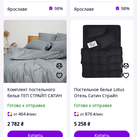
98%
98%
Ярославе
Ярославе
Комплект постельного
Постельное белье Lotus
белья ТЕП СТРАЙП САТИН
Отель Сатин Страйп
Lunar евро
черный 1х1 семейный
Готово к отправке
Готово к отправке
Турция
464
876
от
₴
/мес
от
₴
/мес
2 782
₴
5 258
₴
Купить
Купить