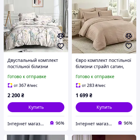
Двуспальный комплект
Євро комплект постільної
постільної білизни
білизни страйп сатин,
страйп сатин,
простирадло на гумці
Готово к отправке
Готово к отправке
простирадло на гумці
180*200*25
160*200*25
367
283
от
₴
/мес
от
₴
/мес
2 200
₴
1 699
₴
Купить
Купить
96%
96%
Інтернет магазин postelii
Інтернет магазин postelii