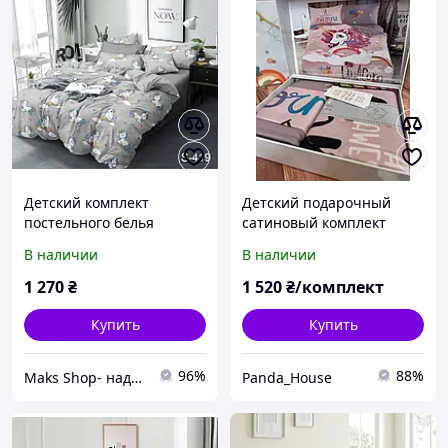
Детский комплект
Детский подарочный
постельного белья
сатиновый комплект
Единорог из сатина люкс
постельного белья Laura
В наличии
В наличии
с
Grand
компаньоном,постельное
1 270
₴
1 520
₴/комплект
белье с единорогами
S419
Купить
Купить
96%
88%
Maks Shop- надежный и перспективный интернет магазин сумок и аксессуаров
Panda_House