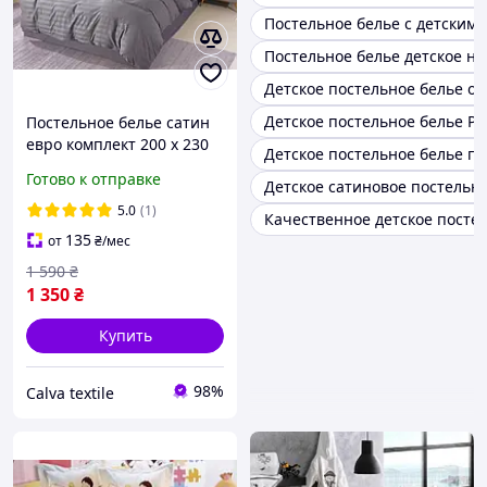
Постельное белье с детским
Постельное белье детское на
Детское постельное белье о
Детское постельное белье Р
Постельное белье сатин
евро комплект 200 х 230
Детское постельное белье п
постель страйп сатин
Готово к отправке
Детское сатиновое постельн
простынь на резинке
наволочки 70х70 серый
5.0
(1)
Качественное детское посте
135
от
₴
/мес
1 590
₴
1 350
₴
Купить
98%
Calva textile