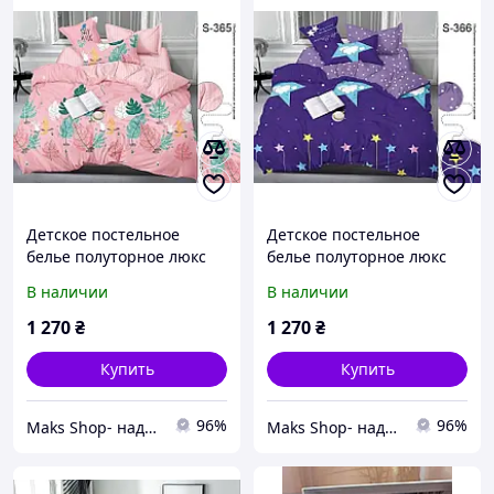
Детское постельное
Детское постельное
белье полуторное люкс
белье полуторное люкс
сатин розовое с
сатин синее Звезды с
В наличии
В наличии
компаньоном с двумя
компаньоном S366
наволочками S365
1 270
₴
1 270
₴
Купить
Купить
96%
96%
Maks Shop- надежный и перспективный интернет магазин сумок и аксессуаров
Maks Shop- надежный и перспективный интернет магазин сумок и аксессуаров