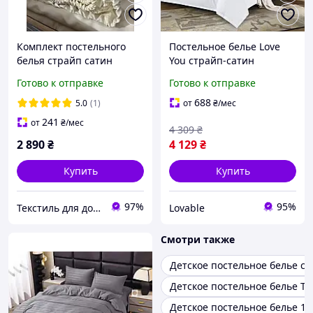
Комплект постельного
Постельное белье Love
белья страйп сатин
You страйп-сатин
(комплект полуторный)
Готово к отправке
Готово к отправке
белый, 100% хлопок
160х220 см
688
5.0
(1)
от
₴
/мес
241
от
₴
/мес
4 309
₴
2 890
₴
4 129
₴
Купить
Купить
97%
95%
Текстиль для дома Zeintex (ФОП Опришко Яна Гафильевна)
Lovable
Смотри также
Детское постельное белье са
Детское постельное белье Т
Детское постельное белье 10