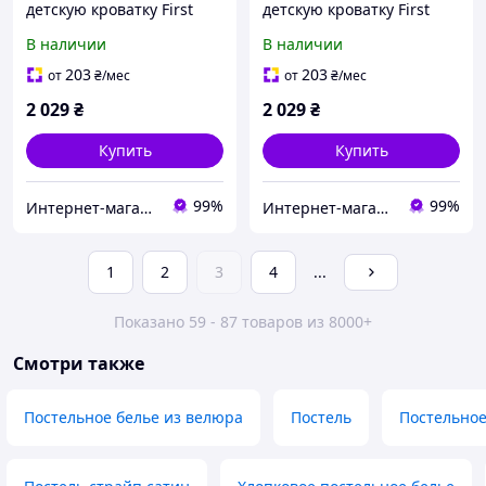
детскую кроватку First
детскую кроватку First
Choice. Сатин Discover-
Choice. Сатин Alfie-
В наличии
В наличии
Детский в кроватку
Детский в кроватку
203
203
от
₴
/мес
от
₴
/мес
2 029
₴
2 029
₴
Купить
Купить
99%
99%
Интернет-магазин "Satin"
Интернет-магазин "Satin"
1
2
3
4
...
Показано 59 - 87 товаров из 8000+
Смотри также
Постельное белье из велюра
Постель
Постельное