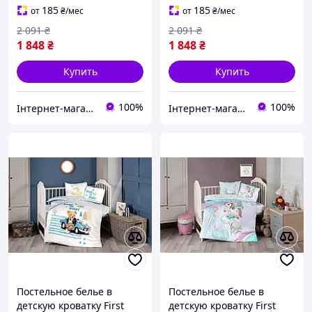
185
185
от
₴
/мес
от
₴
/мес
2 091
₴
2 091
₴
1 848
₴
1 848
₴
Купить
Купить
100%
100%
Інтернет-магазин "Домашній"
Інтернет-магазин "Домашній"
Постельное белье в
Постельное белье в
детскую кроватку First
детскую кроватку First