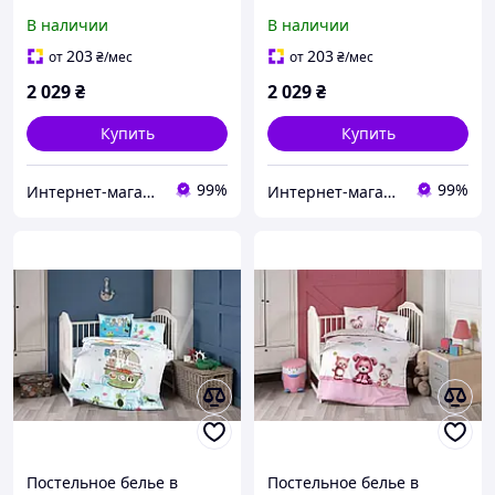
Choice. Сатин Monty
Choice. Сатин Magic-
В наличии
В наличии
-Детский в кроватку
Детский в кроватку
203
203
от
₴
/мес
от
₴
/мес
2 029
₴
2 029
₴
Купить
Купить
99%
99%
Интернет-магазин "Satin"
Интернет-магазин "Satin"
Постельное белье в
Постельное белье в