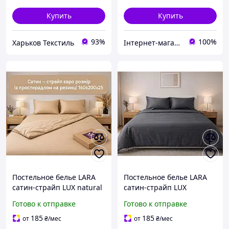
Купить
Купить
93%
100%
Харьков Текстиль
Інтернет-магазин "Домашній"
Постельное белье LARA
Постельное белье LARA
сатин-страйп LUX natural
сатин-страйп LUX
d13204р полуторный
graphite d13206р
Готово к отправке
Готово к отправке
полуторный
185
185
от
₴
/мес
от
₴
/мес