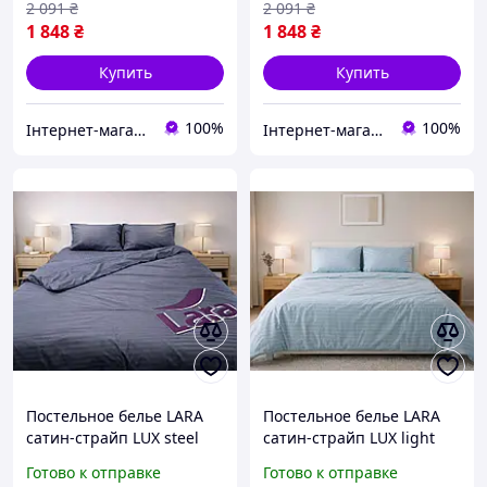
2 091
₴
2 091
₴
1 848
₴
1 848
₴
Купить
Купить
100%
100%
Інтернет-магазин "Домашній"
Інтернет-магазин "Домашній"
Постельное белье LARA
Постельное белье LARA
сатин-страйп LUX steel
сатин-страйп LUX light
grey d13207р полуторный
blue d13209р полуторный
Готово к отправке
Готово к отправке