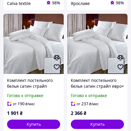
98%
98%
Calva textile
Ярославе
Комплект постельного
Комплект постельного
белья сатин страйп
белья сатин страйп евро+
215х175 от
от производителя
Готово к отправке
Готово к отправке
производителя Ярослав
Ярослав
190
237
от
₴
/мес
от
₴
/мес
1 901
₴
2 366
₴
Купить
Купить