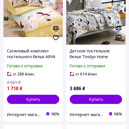
Сатиновый комплект
Детское постельное
постельного белья ARYA
белье Tivolyo Home
для новорожденных,
PIRATES из 100% хлопка
Готово к отправке
Готово к отправке
100% хлопок детское
сатин детское
286
614
от
₴
/мес
от
₴
/мес
2 021
₴
1 718
₴
3 686
₴
Купить
Купить
98%
98%
Интернет-магазин "Sweet Home"
Интернет-магазин "Sweet Home"