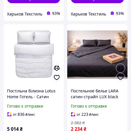
93%
93%
Харьков Текстиль
Харьков Текстиль
Постільна білизна Lotus
Постельное белье LARA
Home Готель - Сатин
сатин-страйп LUX black
Страйп білий 1*1
d13182е евро
Готово к отправке
Готово к отправке
сімейний
836
223
от
₴
/мес
от
₴
/мес
2 382
₴
5 014
₴
2 234
₴