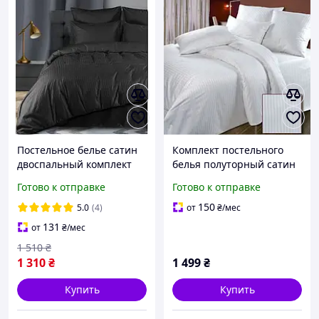
Постельное белье сатин
Комплект постельного
двоспальный комплект
белья полуторный сатин
кровать180х220 простынь
страйп 215x145 от
Готово к отправке
Готово к отправке
на резинке постель
производителя Ярослав
страйп сатин качество
150
5.0
(4)
от
₴
/мес
для гостиниц графит
131
от
₴
/мес
1 510
₴
1 310
₴
1 499
₴
Купить
Купить