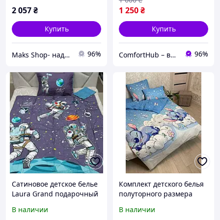
2 057
₴
1 250
₴
Купить
Купить
96%
96%
Maks Shop- надежный и перспективный интернет магазин сумок и аксессуаров
ComfortHub – ваш дом, ваш комфорт, ваше тепло
Сатиновое детское белье
Комплект детского белья
Laura Grand подарочный
полуторного размера
набор
150×220 сатиновый
В наличии
В наличии
Турция на резинке