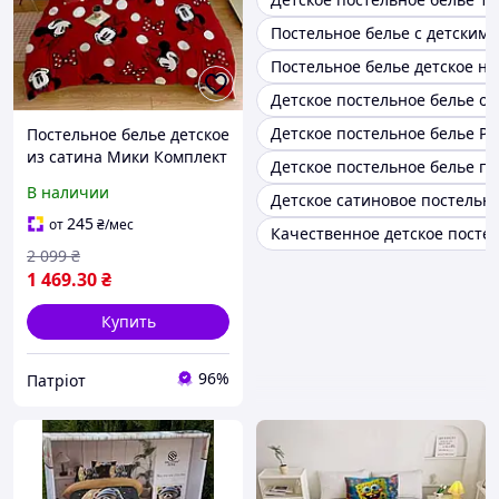
Постельное белье с детским
Постельное белье детское на
Детское постельное белье о
Детское постельное белье Р
Постельное белье детское
из сатина Мики Комплект
Детское постельное белье п
постельного с 3D
В наличии
Детское сатиновое постельн
принтом мики маус
245
от
₴
/мес
Качественное детское посте
2 099
₴
1 469
.30
₴
Купить
96%
Патріот