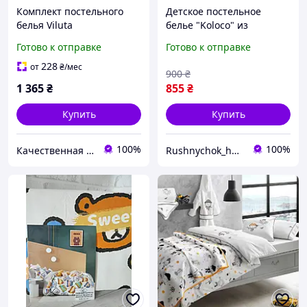
Комплект постельного
Детское постельное
белья Viluta
белье "Koloco" из
подростковый детский
высококачественного
Готово к отправке
Готово к отправке
беж Сатин Twill 807
сатина.
228
от
₴
/мес
900
₴
1 365
₴
855
₴
Купить
Купить
100%
100%
Качественная постель
Rushnychok_home_