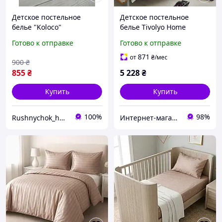
Детское постельное
Детское постельное
белье "Koloco"
белье Tivolyo Home
PIRATES, сатин 100%
Готово к отправке
Готово к отправке
хлопок, с вышивкой
детское
871
от
₴
/мес
900
₴
855
₴
5 228
₴
Купить
Купить
100%
98%
Rushnychok_home_
Интернет-магазин "Sweet Home"