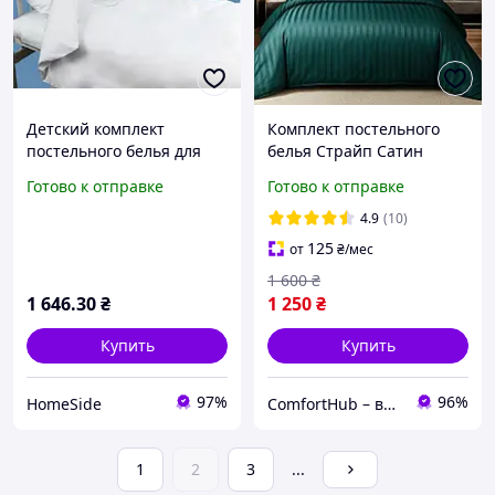
Детский комплект
Комплект постельного
постельного белья для
белья Страйп Сатин
кроватки спростынью на
Primavara евро размер с
Готово к отправке
Готово к отправке
резинке Сатин 100%
простыней на резинке
хлопок Ангелочек
(темно зеленый)
4.9
(10)
125
от
₴
/мес
1 600
₴
1 646
.30
₴
1 250
₴
Купить
Купить
97%
96%
HomeSide
ComfortHub – ваш дом, ваш комфорт, ваше тепло
1
2
3
...