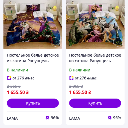
Постельное белье детское
Постельное белье детское
из сатина Рапунцель
из сатина Рапунцель
Комплект постельного 3D
Комплект постельного 3D
В наличии
В наличии
принтом Рапунцель
принтом Рапунцель
276
276
от
₴
/мес
от
₴
/мес
2 365
₴
2 365
₴
1 655
.50
₴
1 655
.50
₴
Купить
Купить
96%
96%
LAMA
LAMA