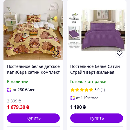
Постельное белье детское
Постельное белье Сатин
Капибара сатин Комплект
Страйп вертикальная
детского постельного с 3D
полоска Евро 200х230
В наличии
Готово к отправке
принтом оранжевый
простынь на резинке
Капибара
Фиолетовый
280
от
₴
/мес
5.0
(1)
119
от
₴
/мес
2 399
₴
1 679
.30
₴
1 190
₴
Купить
Купить