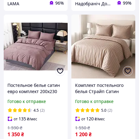
96%
99%
LAMA
Надобраніч Домашній Текстиль
Постельное белье сатин
Комплект постельного
евро комплект 200х230
белья Страйп Сатин
постель страйп сатин
Primavara двуспальный
Готово к отправке
Готово к отправке
простынь на резинке
размер с простыней на
наволочки 50х70 пудра
резинке
4.5
(2)
5.0
(2)
135
120
от
₴
/мес
от
₴
/мес
1 590
₴
1 550
₴
1 350
₴
1 200
₴