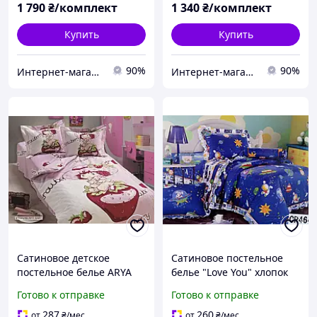
1 790
₴/комплект
1 340
₴/комплект
Купить
Купить
90%
90%
Интернет-магазин ChicCarry
Интернет-магазин ChicCarry
Сатиновое детское
Сатиновое постельное
постельное белье ARYA
белье "Love You" хлопок
100% хлопок с набивным
100%, подарочная
Готово к отправке
Готово к отправке
рисунком детское
упаковка детское
287
260
от
₴
/мес
от
₴
/мес