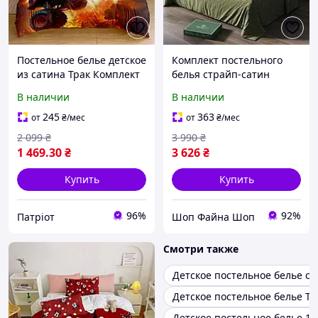
Постельное белье детское
Комплект постельного
из сатина Трак Комплект
белья страйп-сатин
постельного 3D принтом
PAGOTI Maestro хаки
В наличии
В наличии
для мальчика
(детский) Хаки
245
363
от
₴
/мес
от
₴
/мес
2 099
₴
3 990
₴
1 469
.30
₴
3 626
₴
Купить
Купить
96%
92%
Патріот
Шоп Файна Шоп
Смотри также
Детское постельное белье са
Детское постельное белье Т
Детское постельное белье 10