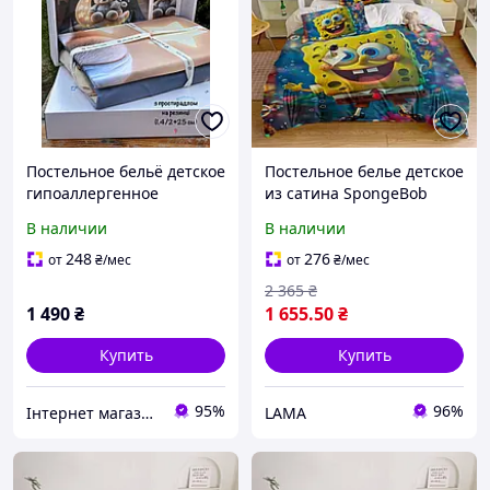
Постельное бельё детское
Постельное белье детское
гипоаллергенное
из сатина SpongeBob
полуторное простыня на
Комплект постельного 3D
В наличии
В наличии
резинке
принтом Губка Боб
Квадратные Штаны
248
276
от
₴
/мес
от
₴
/мес
2 365
₴
1 490
₴
1 655
.50
₴
Купить
Купить
95%
96%
Інтернет магазин GRAND-TREND
LAMA