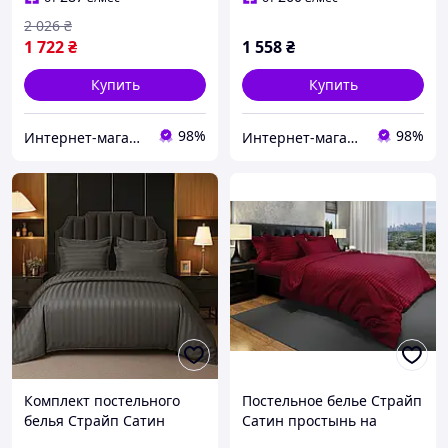
2 026
₴
1 722
₴
1 558
₴
Купить
Купить
98%
98%
Интернет-магазин "Sweet Home"
Интернет-магазин "Sweet Home"
Комплект постельного
Постельное белье Страйп
белья Страйп Сатин
Сатин простынь на
Primavara двуспальный
резинке евро комплект