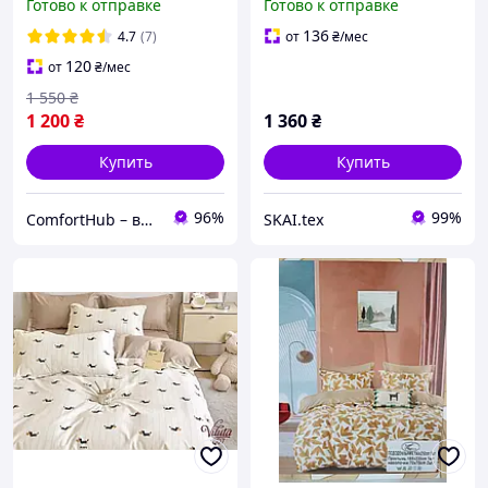
Готово к отправке
Готово к отправке
размер с простыней на
200×230 см разные цвета
резинке (темно серая)
136
4.7
(7)
от
₴
/мес
120
от
₴
/мес
1 550
₴
1 200
₴
1 360
₴
Купить
Купить
96%
99%
ComfortHub – ваш дом, ваш комфорт, ваше тепло
SKAI.tex