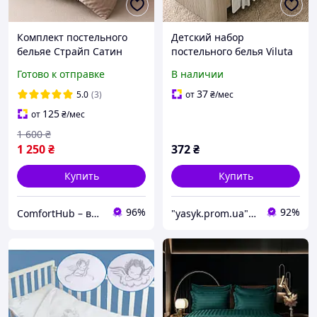
Комплект постельного
Детский набор
бельяе Страйп Сатин
постельного белья Viluta
Primavara евро размер с
Сатин Твил 833
Готово к отправке
В наличии
простыней на резинке
(Простынь на резинке +
(бежевый)
наволочка)
37
5.0
(3)
от
₴
/мес
125
от
₴
/мес
1 600
₴
1 250
₴
372
₴
Купить
Купить
96%
92%
ComfortHub – ваш дом, ваш комфорт, ваше тепло
"yasyk.prom.ua": интернет-магазин текстиля для дома и отелей