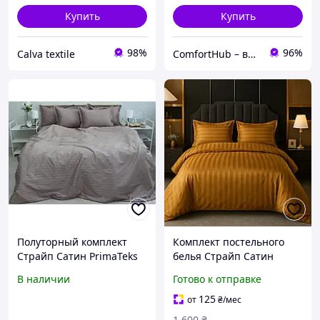
Купить
Купить
98%
96%
Calva textile
ComfortHub – ваш дом, ваш комфорт, ваше тепло
Полуторный комплект
Комплект постельного
Страйп Сатин PrimaTeks
белья Страйп Сатин
Комплект постельного
Primavara евро размер с
В наличии
Готово к отправке
белья Multistripe MST-13
простыней на резинке
(янтарь)
125
от
₴
/мес
1 600
₴