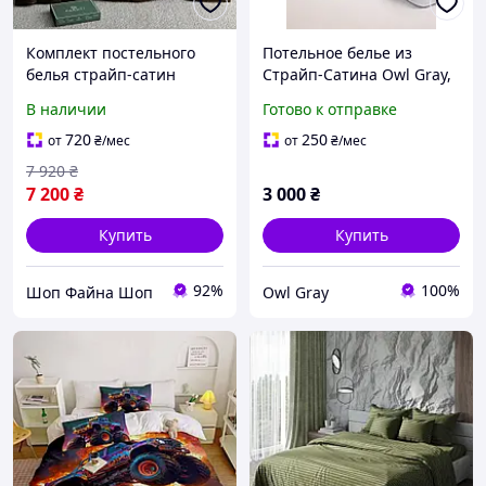
Комплект постельного
Потельное белье из
белья страйп-сатин
Страйп-Сатина Owl Gray,
PAGOTI Maestro
наволочка 70*70, белый
В наличии
Готово к отправке
шоколадный (детский)
Шоколадный
720
250
от
₴
/мес
от
₴
/мес
7 920
₴
7 200
₴
3 000
₴
Купить
Купить
92%
100%
Шоп Файна Шоп
Owl Gray