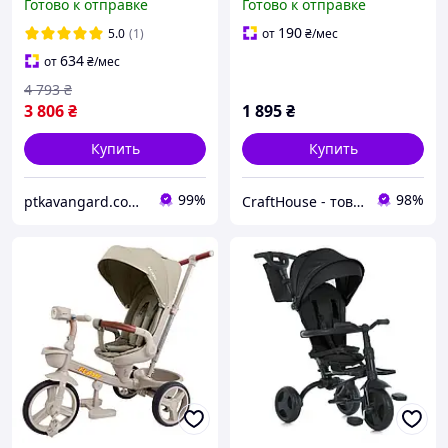
Готово к отправке
Готово к отправке
"Toti" 6140-5, фара
эффектами для детей 2-5
музыкальная, поворотное
лет красный сиденье со
190
5.0
(1)
от
₴
/мес
сиденье, золотой
спинкой, педали
634
от
₴
/мес
4 793
₴
3 806
₴
1 895
₴
Купить
Купить
99%
98%
ptkavangard.com.ua
CraftHouse - товары для всей семьи