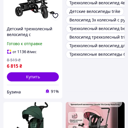
Трехколесный велосипед 4в1
Детские велосипеды trike
Велосипед 3х колесный с ру
Трехколесный велосипед best 
Детский трехколесный
велосипед с
Велосипед трехколесный trik
родительской ручкой
Готово к отправке
Трехколесный велосипед для
Lionelo HAARI BLUE NAVY
1136
от
₴
/мес
Трехколесные велосипеды 6
8 519
₴
6 815
₴
Купить
91%
Бузина