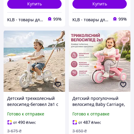
Купить
Купить
99%
99%
KLB - товары для дома, детей и животных
KLB - товары для дома, детей и животных
Детский трехколесный
Детский прогулочный
велосипед-беговел 2в1 с
велосипед Baby Carriage,
родительской ручкой
трехколесная коляска-
Готово к отправке
Готово к отправке
Белый, Велосипед-
велосипед, широкие
трансформер от 18
колеса, мягкое сиденье,
490
487
от
₴
/мес
от
₴
/мес
месяцев до 5 лет qes
розовый
3 675
₴
3 650
₴