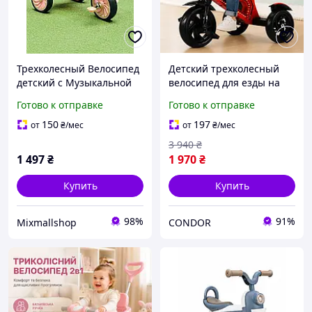
Трехколесный Велосипед
Детский трехколесный
детский с Музыкальной
велосипед для езды на
фарой Корзинами и EVA
улице со светом и
Готово к отправке
Готово к отправке
колесами Велосипед для
звуками
малышей 3+ лет Розовый
150
197
от
₴
/мес
от
₴
/мес
3 940
₴
1 497
₴
1 970
₴
Купить
Купить
98%
91%
Mixmallshop
CONDOR