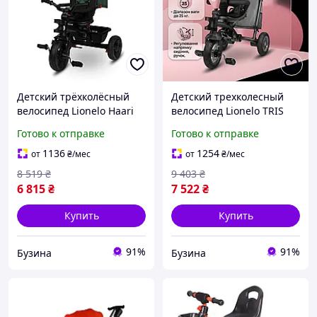
Детский трёхколёсный
Детский трехколесный
велосипед Lionelo Haari
велосипед Lionelo TRIS
Green Emerald, от 1,5 лет
Candy Rose/Grey
Готово к отправке
Готово к отправке
Велосипед-коляска 2-в-1,
складной, поворотное
1136
1254
от
₴
/мес
от
₴
/мес
сиденье, колеса PU
8 519
₴
9 403
₴
6 815
₴
7 522
₴
Купить
Купить
91%
91%
Бузина
Бузина