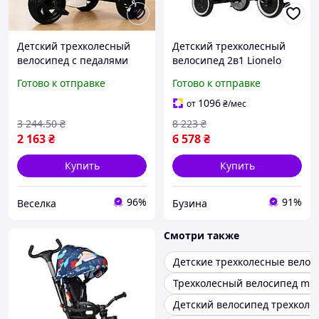
Детский трехколесный
Детский трехколесный
велосипед с педалями
велосипед 2в1 Lionelo
для прогулок и игр с
BERRY GREY STONE
Готово к отправке
Готово к отправке
яркими световыми
эффектами до 30 кг SPICY
1096
от
₴
/мес
3 244
.50
₴
8 223
₴
2 163
₴
6 578
₴
Купить
Купить
96%
91%
Веселка
Бузина
Смотри также
Детские трехколесные велос
Трехколесный велосипед mini
Детский велосипед трехколе