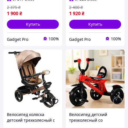
2 375
₴
2 400
₴
1 900
₴
1 920
₴
Купить
Купить
100%
100%
Gadget Pro
Gadget Pro
Велосипед коляска
Велосипед детский
детский трехколесный с
трехколесный со
родительской ручкой
световыми и звуковыми