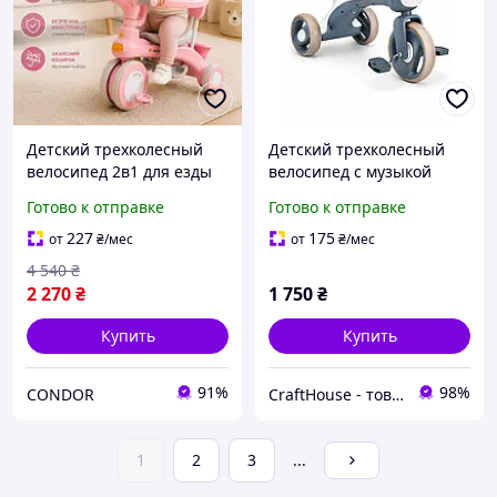
Детский трехколесный
Детский трехколесный
велосипед 2в1 для езды
велосипед с музыкой
на улице розовый BLK-74
светом и корзиной до 40
Готово к отправке
Готово к отправке
кг Синий (49676124),
Синий
227
175
от
₴
/мес
от
₴
/мес
4 540
₴
2 270
₴
1 750
₴
Купить
Купить
91%
98%
CONDOR
CraftHouse - товары для всей семьи
1
2
3
...