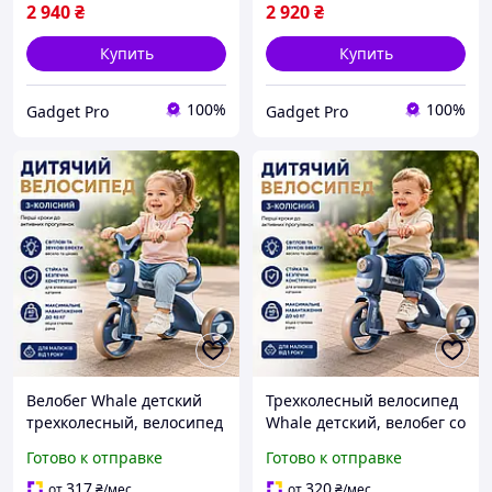
2 940
₴
2 920
₴
Купить
Купить
100%
100%
Gadget Pro
Gadget Pro
Велобег Whale детский
Трехколесный велосипед
трехколесный, велосипед
Whale детский, велобег со
со спинкой, световыми и
стальной рамой,
Готово к отправке
Готово к отправке
звуковыми эффектами, до
ненадувные колеса,
40 кг, корзина
корзина, до 40 кг
317
320
от
₴
/мес
от
₴
/мес