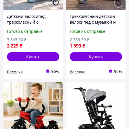
Детский велосипед
Трехколесный детский
трехколесный с
велосипед с музыкой и
родительской ручкой для
светом для детей до 40 кг
Готово к отправке
Готово к отправке
прогулок с ребенком 2-4
устойчивый и
года Детский
безопасный SPICY
3 343
.50
₴
2 389
.50
₴
трехколесный велосипед
2 229
₴
1 593
₴
для активных
Купить
Купить
96%
96%
Веселка
Веселка