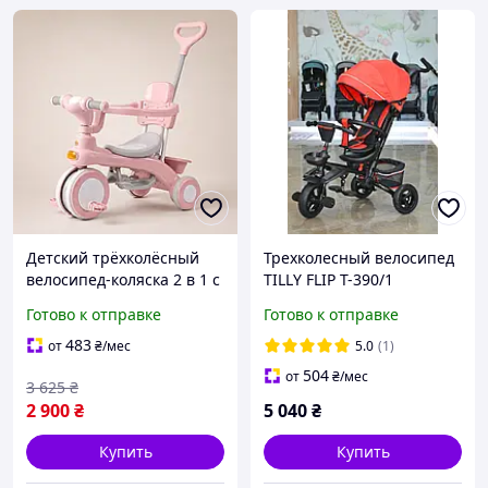
Детский трёхколёсный
Трехколесный велосипед
велосипед-коляска 2 в 1 с
TILLY FLIP T-390/1
родительской ручкой,
Красный
Готово к отправке
Готово к отправке
корзиной и защитным
козырьком для малышей
483
от
₴
/мес
5.0
(1)
504
от
₴
/мес
3 625
₴
2 900
₴
5 040
₴
Купить
Купить