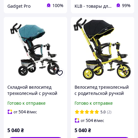
100%
99%
Gadget Pro
KLB - товары для дома, детей и животных
Складной велосипед
Велосипед трехколесный
трехколесный с ручкой
с родительской ручкой
TILLY FLIP T-390/1
(складной) TILLY FLIP T-
Готово к отправке
Готово к отправке
зеленый
390/1 Желтый
504
от
₴
/мес
5.0
(2)
504
от
₴
/мес
5 040
₴
5 040
₴