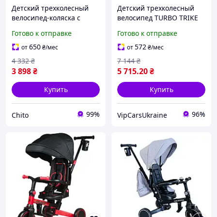
Детский трехколесный
Детский трехколесный
велосипед-коляска с
велосипед TURBO TRIKE
родительской ручкой для
MT 1055 черный со
Готово к отправке
Готово к отправке
девочки и мальчика Tilly
спинкой родительской
Flash T-3812 Beige
ручкой ремнями
650
572
от
₴
/мес
от
₴
/мес
безопасности
4 332
₴
7 144
₴
3 898
₴
5 715
.20
₴
Купить
Купить
99%
96%
Chito
VipCarsUkraine