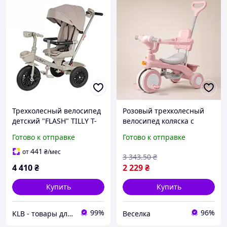
Трехколесный велосипед
Розовый трехколесный
детский "FLASH" TILLY T-
велосипед коляска с
3812 GREY, Серый,
родительской ручкой для
Готово к отправке
Готово к отправке
Lala.in.ua
детей от 2 до 4 лет для
прогулок и активного
441
от
₴
/мес
3 343
.50
₴
отдыха BROWN
4 410
₴
2 229
₴
Купить
Купить
99%
96%
KLB - товары для дома, детей и животных
Веселка