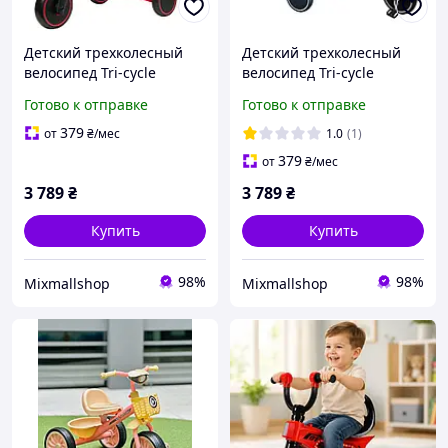
Детский трехколесный
Детский трехколесный
велосипед Tri-cycle
велосипед Tri-cycle
Cruiser Milano 6in1
Cruiser Milano 6in1
Готово к отправке
Готово к отправке
трансформер для роста
трансформер для роста
ребенка Красный
ребенка Серый
379
от
₴
/мес
1.0
(1)
379
от
₴
/мес
3 789
₴
3 789
₴
Купить
Купить
98%
98%
Mixmallshop
Mixmallshop