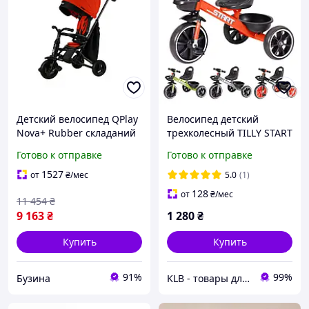
Детский велосипед QPlay
Велосипед детский
Nova+ Rubber складаний
трехколесный TILLY START
триколісний Orange
T-327
Готово к отправке
Готово к отправке
Sunset (S700-
17Nova+RubberOS)
1527
от
₴
/мес
5.0
(1)
(m699446)
128
от
₴
/мес
11 454
₴
9 163
₴
1 280
₴
Купить
Купить
91%
99%
Бузина
KLB - товары для дома, детей и животных