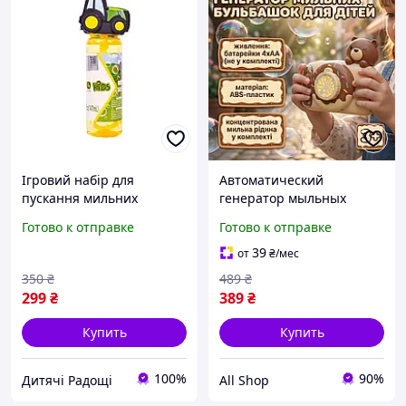
Ігровий набір для
Автоматический
пускання мильних
генератор мыльных
бульбашок John Deere
пузырей на батарейках,
Готово к отправке
Готово к отправке
Tomy
Детский генератор
пузырьков
39
от
₴
/мес
350
₴
489
₴
299
₴
389
₴
Купить
Купить
100%
90%
Дитячі Радощі
All Shop