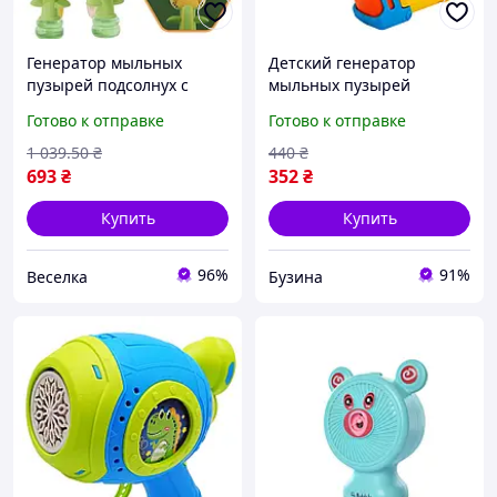
Генератор мыльных
Детский генератор
пузырей подсолнух с
мыльных пузырей
подсветкой три режима
Пистолет 2236 со светом
Готово к отправке
Готово к отправке
скорости для детей и
buzyna
взрослых FLAME
1 039
.50
₴
440
₴
693
₴
352
₴
Купить
Купить
96%
91%
Веселка
Бузина