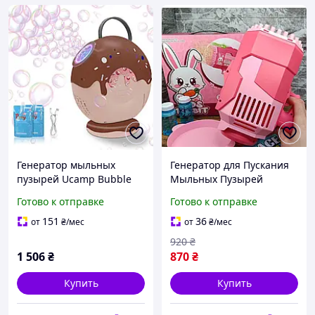
Генератор мыльных
Генератор для Пускания
пузырей Ucamp Bubble
Мыльных Пузырей
Machine UM-BubbleMC
Готово к отправке
Готово к отправке
Автоматический
генератор мыльных
151
36
от
₴
/мес
от
₴
/мес
пузырей для детей
920
₴
1 506
₴
870
₴
Купить
Купить