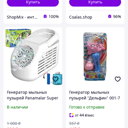
Купить
Купить
100%
96%
ShopMix - интернет-магазин сумок и аксессуаров
Coalas.shop
Генератор мыльных
Генератор мыльных
пузырей Panamalar Super
пузырей "Дельфин" 001-7
Power
со светом и звуком
В наличии
Готово к отправке
Розовый mars
44
от
₴
/мес
1 000
₴
557
₴