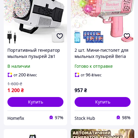
Портативный генератор
2 шт. Мини-пистолет для
мыльных пузырей 2в1
мыльных пузырей Beria
аккумулятор/USB
Bubble Gun P122
В наличии
Готово к отправке
Автоматическая 40
Игрушечный генератор
отверстий для
мыльных пузырей с
200
96
от
₴
/мес
от
₴
/мес
визуальных эффектов на
подсветкой
1 600
₴
свадьбах,
1 200
₴
957
₴
Купить
Купить
97%
98%
Homefix
Stock Hub