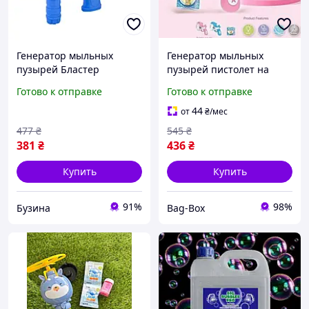
Генератор мыльных
Генератор мыльных
пузырей Бластер
пузырей пистолет на
009(Blue) 1 емкость с
акумуляторе Мыльные
Готово к отправке
Готово к отправке
мыльной жидкостью и
пузыри дельфин
тарелочка buzyna
Игрушечный пистолет
44
от
₴
/мес
мыльные пузыри
477
₴
545
₴
Пистолет-мыльные пузыр
381
₴
436
₴
Купить
Купить
91%
98%
Бузина
Bag-Box