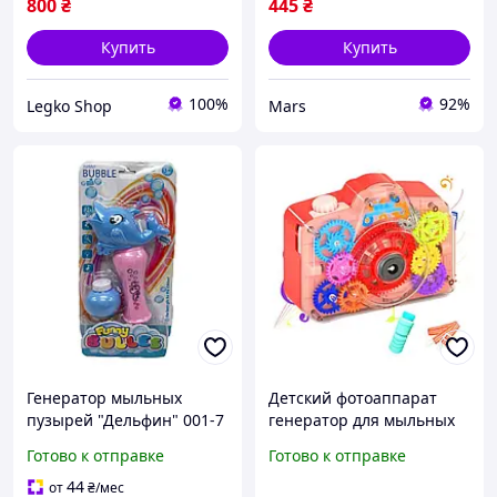
800
₴
445
₴
Купить
Купить
100%
92%
Legko Shop
Mars
Генератор мыльных
Детский фотоаппарат
пузырей "Дельфин" 001-7
генератор для мыльных
со светом и звуком Синий
пузырей Bubble Camera
Готово к отправке
Готово к отправке
mars
DXS 6201 на шнурке
красный
44
от
₴
/мес