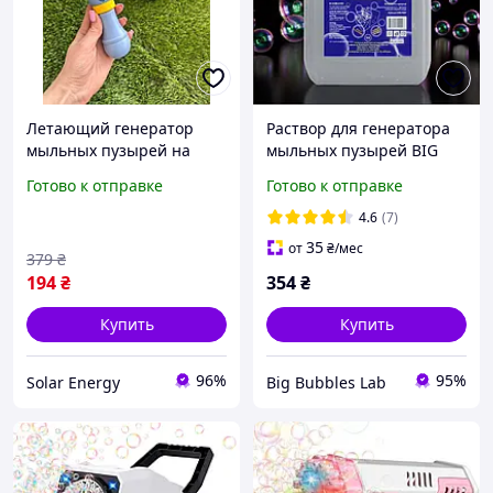
Летающий генератор
Раствор для генератора
мыльных пузырей на
мыльных пузырей BIG
запуске Bubble Toy,
BUBBLES PRO 5 л.
Готово к отправке
Готово к отправке
Аппарат для пускания
мыльных пузырей
4.6
(7)
35
от
₴
/мес
379
₴
194
₴
354
₴
Купить
Купить
96%
95%
Solar Energy
Big Bubbles Lab