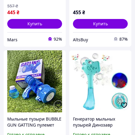
557
₴
445
₴
455
₴
Купить
Купить
92%
87%
Mars
AltsBuy
Мыльные пузыри BUBBLE
Генератор мыльных
GUN GATTING пулемет
пузырей Динозавр
генератор пузырей
игрушка со светомузыкой
Готово к отправке
Готово к отправке