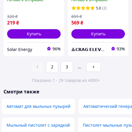
детский в комплекте
Bubble stick dinosaur 35
баночки раствора
см Голубой
5.0
(2)
320
₴
659
₴
219
₴
569
₴
Купить
Купить
96%
93%
Solar Energy
🔺𝗖𝗥𝗔𝗚 𝗘𝗟𝗘𝗩𝗔𝗧𝗘🔺
1
2
3
...
Показано 1 - 29 товаров из 4000+
Смотри также
Автомат для мыльных пузырей
Автоматический генер
Мыльный пистолет с зарядкой
Пистолет-мыльные пуз