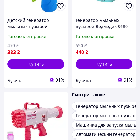
Детский генератор
Генератор мыльных
мыльных пузырей
пузырей Ведмедик S680-
Пистолет KB1288 со
13A Синий buzyna
Готово к отправке
Готово к отправке
светом buzyna
479
₴
550
₴
383
₴
440
₴
Купить
Купить
91%
91%
Бузина
Бузина
Смотри также
Генератор мыльных пузырей
Генератор мыльных пузырей
Машинка для запуска мыльн
Автоматический генератор 