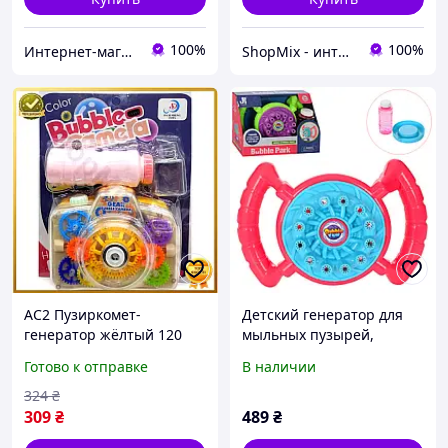
100%
100%
Интернет-магазин TipTopToys
ShopMix - интернет-магазин сумок и аксессуаров
AC2 Пузиркомет-
Детский генератор для
генератор жёлтый 120
мыльных пузырей,
Flex Line мл игрушка для
игрушка с мыльными
Готово к отправке
В наличии
мыльных пузырей для
пузырями розовый,
детей с музыкой и свет
игрушка для детей
324
₴
DE
309
₴
489
₴