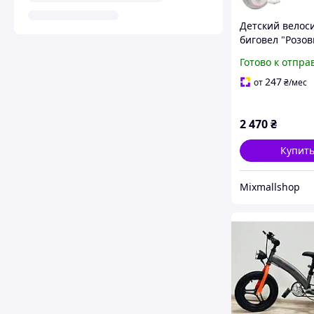
Детский велос
биговел "Розов
Maraton Milano
Готово к отпра
с родительско
247
от
₴
/мес
2 470
₴
Купит
Mixmallshop