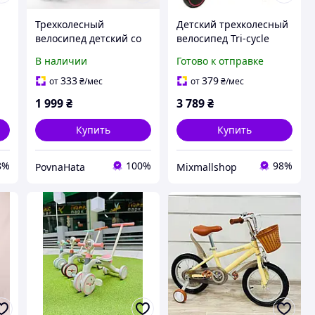
Трехколесный
Детский трехколесный
велосипед детский со
велосипед Tri-cycle
спинкой, для детей 2-5
Cruiser Milano 6in1
В наличии
Готово к отправке
лет, до 30 кг
трансформер для роста
-
ребенка Красный
333
379
от
₴
/мес
от
₴
/мес
1 999
₴
3 789
₴
Купить
Купить
8%
100%
98%
PovnaHata
Mixmallshop