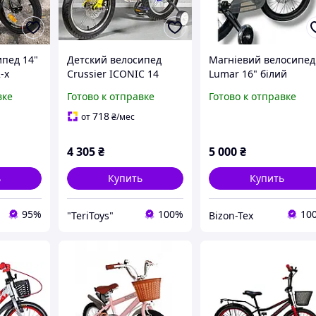
ипед 14"
Детский велосипед
Магніевий велосипед
-х
Crussier ICONIC 14
Lumar 16" білий
дюймов, двухколесный,
глянець
вке
Готово к отправке
Готово к отправке
ыми
магниевая рама,
етей 3-5
дисковые тормоза
718
от
₴
/мес
Синий
4 305
₴
5 000
₴
ь
Купить
Купить
95%
100%
10
"TeriToys"
Bizon-Tex