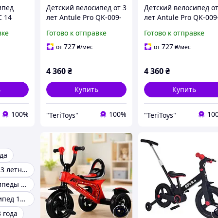
ипед
Детский велосипед от 3
Детский велосипед от
C 14
лет Antule Pro QK-009-
лет Antule Pro QK-009
риком,
14 желтый 14 дюймов с
14 зеленый 14 дюймо
вке
Готово к отправке
Готово к отправке
магниевой рамой и
с магниевой рамой и
ыми
дисковыми тормозами
дисковыми тормозам
727
727
от
₴
/мес
от
₴
/мес
 лет
4 360
₴
4 360
₴
ь
Купить
Купить
100%
100%
10
"TeriToys"
"TeriToys"
да
Велосипед для 3 летнего ребенка
Детские велосипеды на 2-3 года
Детский велосипед 18 дюймов
 года