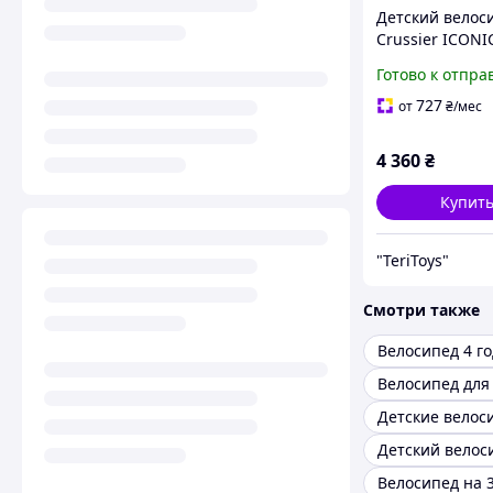
Детский велос
Crussier ICONI
дюймов с фона
Готово к отпра
звонком и
дополнительн
727
от
₴
/мес
колёсами от 3х
Розовый
4 360
₴
Купит
"TeriToys"
Смотри также
Велосипед 4 го
Велосипед на 3