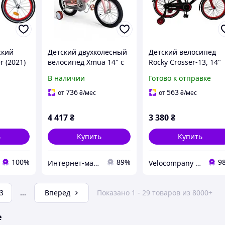
ский
Детский двухколесный
Детский велосипед
r (2021)
велосипед Xmua 14" с
Rocky Crosser-13, 14"
бутылкой и корзинкой,
красный
В наличии
Готово к отправке
дополнительные
колеса, 3 цвета
736
563
от
₴
/мес
от
₴
/мес
4 417
₴
3 380
₴
ь
Купить
Купить
100%
89%
9
Интернет-магазин "Маленький Гонщик"
Velocompany - магазин велосипедов, аксессуаров и запчастей. Дропшипинг, оптовая торговля.
3
...
Вперед
Показано 1 - 29 товаров из 8000+
е