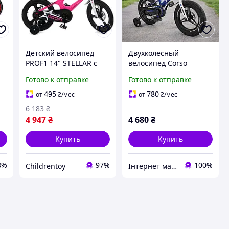
Детский велосипед
Двухколесный
PROF1 14" STELLAR с
велосипед Corso
магниевым рамой,
Stream магниевая рама
Готово к отправке
Готово к отправке
вилкой, передними и
14 дюймов , от 3 лет
задними дисковыми
495
780
от
₴
/мес
от
₴
/мес
тормозами
6 183
₴
4 947
₴
4 680
₴
Купить
Купить
8%
97%
100%
Childrentoy
Інтернет магазин Baby-joys