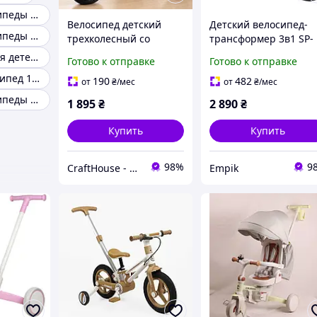
Детские велосипеды на 3-4 года
Велосипед детский
Детский велосипед-
Детские велосипеды 2-4 года
трехколесный со
трансформер 3в1 SP-
световыми и
150 с родительской
Велосипеды для детей от года
Готово к отправке
Готово к отправке
звуковыми эффектами
ручкой и складным
Дитячий велосипед 16 дюймов
для детей 2-5 лет
механизмом (беговел
190
482
от
₴
/мес
от
₴
/мес
красный сиденье со
трицикл), черный
Детские велосипеды corso
1 895
₴
2 890
₴
спинкой, педали
Купить
Купить
98%
9
CraftHouse - товары для всей семьи
Empik