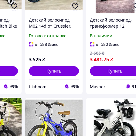
ипед-
Детский велосипед
Детский велосипед-
tch Bike
M02 14d от Crussier,
трансформер 12
двухколесный,
дюймов 3в1 S-900 от
вке
Готово к отправке
В наличии
магниевый, колеса 14
фирмы Nadle, велобе
леса 14
дюймов, с корзинкой,
беговел с родительск
588
580
от
₴
/мес
от
₴
/мес
ариком,
черный для девочки и
ручкой, голубой
3 665
₴
мальчика
3 525
₴
3 481
.75
₴
ь
Купить
Купить
99%
99%
9
tikiboom
Masher