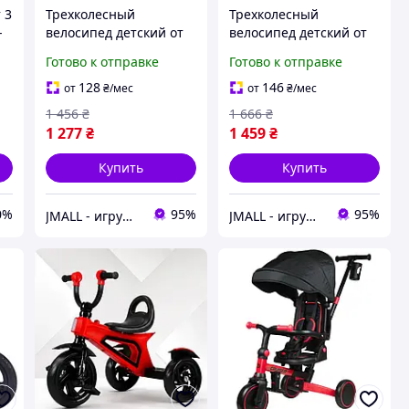
 3
Трехколесный
Трехколесный
-
велосипед детский от
велосипед детский от
в
3-х лет Pilsan My Pet
3-х лет Pilsan Magic
Готово к отправке
Готово к отправке
Красно-желтый
Tricycle Бирюзово-
и
белый
128
146
от
₴
/мес
от
₴
/мес
1 456
₴
1 666
₴
1 277
₴
1 459
₴
Купить
Купить
0%
95%
95%
JMALL - игрушки и товары для детей
JMALL - игрушки и товары для детей