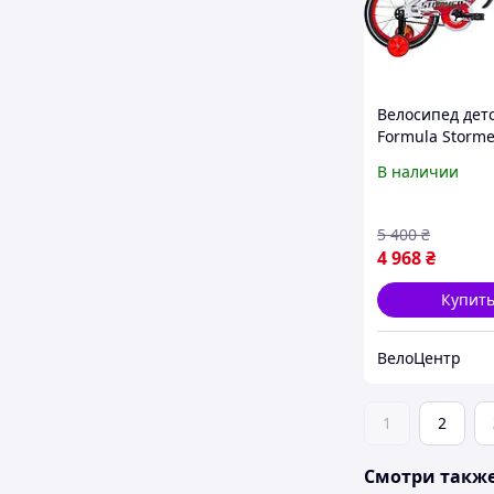
Велосипед дет
Formula Storme
16" Серый
В наличии
5 400
₴
4 968
₴
Купит
ВелоЦентр
1
2
Смотри такж