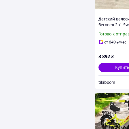
Детский велос
беговел 2в1 Swi
14d от Crussier,
Готово к отпра
двухколесный,
карбоновый, ко
649
от
₴
/мес
дюймов, с фон
черный
3 892
₴
Купит
tikiboom