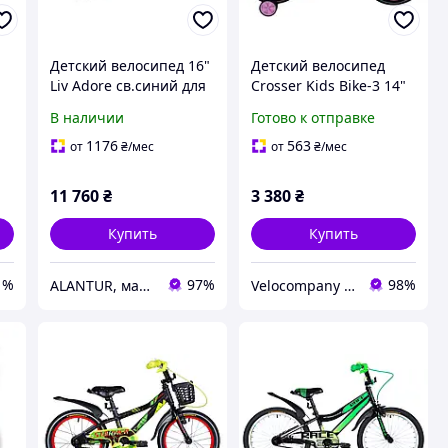
Детский велосипед 16"
Детский велосипед
Liv Adore св.синий для
Crosser Kids Bike-3 14"
девочек 3-6 лет, с
розовый
В наличии
Готово к отправке
г-
корзиной и
ой
вспомогательными
1176
563
от
₴
/мес
от
₴
/мес
колесами
11 760
₴
3 380
₴
Купить
Купить
1%
97%
98%
ALANTUR, магазин туристичного спорядження та велосипедів
Velocompany - магазин велосипедов, аксессуаров и запчастей. Дропшипинг, оптовая торговля.