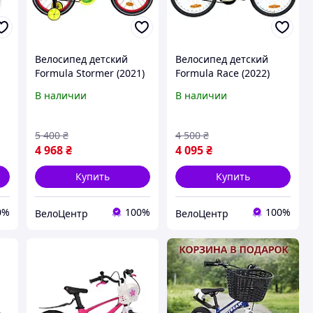
Велосипед детский
Велосипед детский
Formula Stormer (2021)
Formula Race (2022)
16" Чёрный/красный/
20"-10.5" чёрный с
В наличии
В наличии
Жёлтый
зеленым
5 400
₴
4 500
₴
4 968
₴
4 095
₴
Купить
Купить
0%
100%
100%
ВелоЦентр
ВелоЦентр