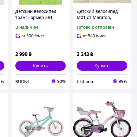
Детский велосипед
Детский велосипед
трансформер 3в1
M01 от Maraton,
Велосипед+Велосипед+
двухколесный,
В наличии
Готово к отправке
Родительская ручка
алюминиевый, колеса
14 дюймов, с
500
540
от
₴
/мес
от
₴
/мес
корзинкой, желтый
2 999
₴
3 243
₴
Купить
Купить
8%
90%
99%
BUDNI
tikiboom