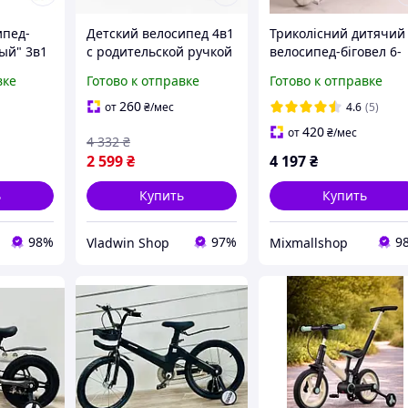
ипед-
Детский велосипед 4в1
Триколісний дитячий
ый" 3в1
с родительской ручкой
велосипед-біговел 6-
 Cruiser
дополнительными
в-1 Tri-cycle Cruiser
вке
Готово к отправке
Готово к отправке
й ручкой
колесами и подсветкой
Milano 002 з
Детские велосипеды
батьківською ручкою
260
от
₴
/мес
4.6
(5)
кремовый
420
от
₴
/мес
4 332
₴
2 599
₴
4 197
₴
ь
Купить
Купить
98%
97%
9
Vladwin Shop
Mixmallshop