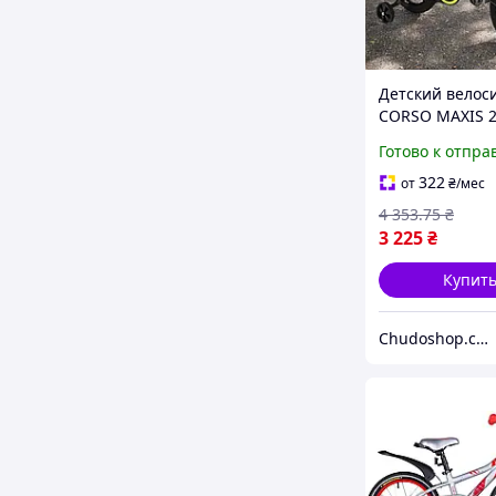
Детский велос
CORSO MAXIS 2
колесный с
Готово к отпра
дополнительн
колёсами для д
322
от
₴
/мес
лет жёлтый
4 353
.75
₴
3 225
₴
Купит
Chudoshop.com.ua