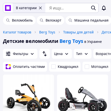
В категории
Веломобиль
Велокарт
Машина педальная
Каталог товаров
Berg Toys
Товары для детей
Детс
Детские веломобили
Berg Toys
в Украине
Фильтры
Цена
Тип
Возраст
Оплатить частями
Квадроцикл
Мотоцикл