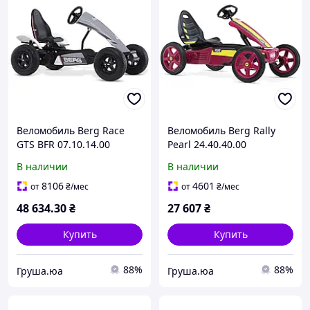
Веломобиль Berg Race
Веломобиль Berg Rally
GTS BFR 07.10.14.00
Pearl 24.40.40.00
В наличии
В наличии
8106
4601
от
₴
/мес
от
₴
/мес
48 634
.30
₴
27 607
₴
Купить
Купить
88%
88%
Груша.юа
Груша.юа