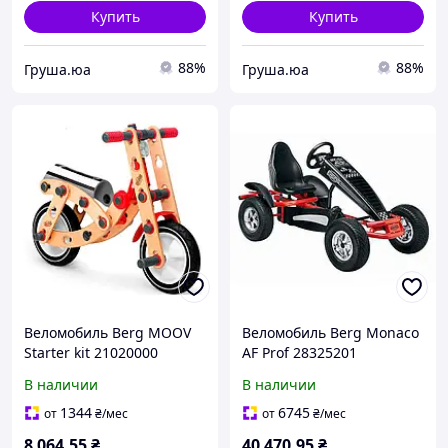
Купить
Купить
88%
88%
Груша.юа
Груша.юа
Веломобиль Berg MOOV
Веломобиль Berg Monaco
Starter kit 21020000
AF Prof 28325201
В наличии
В наличии
1344
6745
от
₴
/мес
от
₴
/мес
8 064
.55
₴
40 470
.95
₴