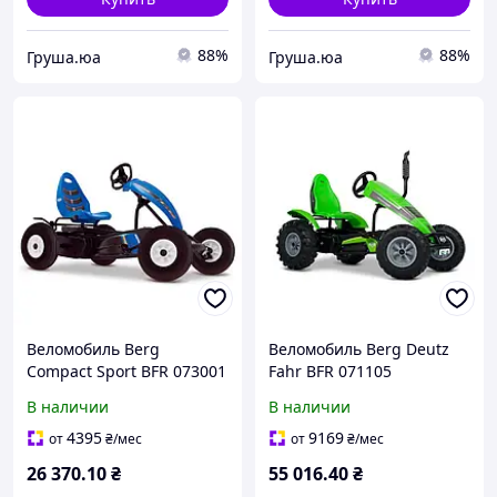
88%
88%
Груша.юа
Груша.юа
Веломобиль Berg
Веломобиль Berg Deutz
Compact Sport BFR 073001
Fahr BFR 071105
В наличии
В наличии
4395
9169
от
₴
/мес
от
₴
/мес
26 370
.10
₴
55 016
.40
₴