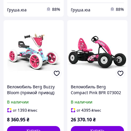
88%
88%
Груша.юа
Груша.юа
Веломобиль Berg Buzzy
Веломобиль Berg
Bloom (прямой привод)
Compact Pink BFR 073002
В наличии
В наличии
1393
4395
от
₴
/мес
от
₴
/мес
8 360
.95
₴
26 370
.10
₴
Купить
Купить