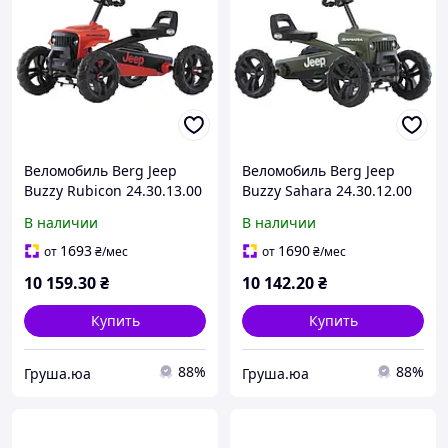
Веломобиль Berg Jeep
Веломобиль Berg Jeep
Buzzy Rubicon 24.30.13.00
Buzzy Sahara 24.30.12.00
В наличии
В наличии
1693
1690
от
₴
/мес
от
₴
/мес
10 159
.30
₴
10 142
.20
₴
Купить
Купить
88%
88%
Груша.юа
Груша.юа