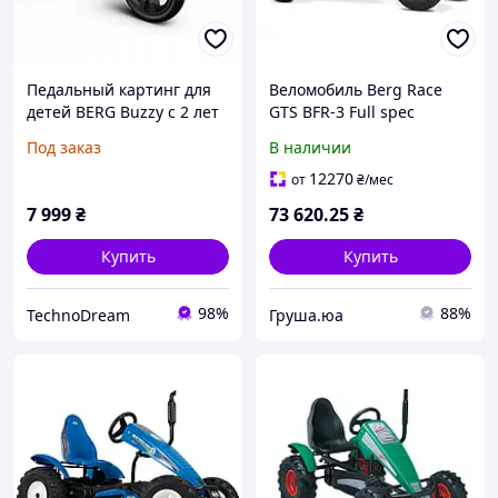
Педальный картинг для
Веломобиль Berg Race
детей BERG Buzzy с 2 лет
GTS BFR-3 Full spec
07.20.15.00
Под заказ
В наличии
12270
от
₴
/мес
7 999
₴
73 620
.25
₴
Купить
Купить
98%
88%
TechnoDream
Груша.юа