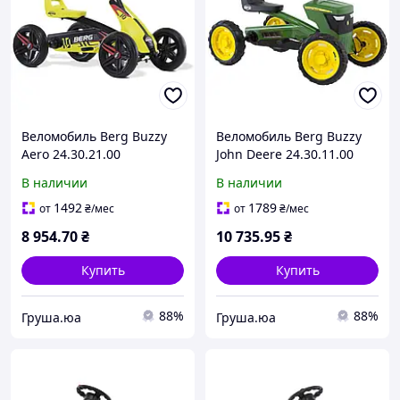
Веломобиль Berg Buzzy
Веломобиль Berg Buzzy
Aero 24.30.21.00
John Deere 24.30.11.00
В наличии
В наличии
1492
1789
от
₴
/мес
от
₴
/мес
8 954
.70
₴
10 735
.95
₴
Купить
Купить
88%
88%
Груша.юа
Груша.юа