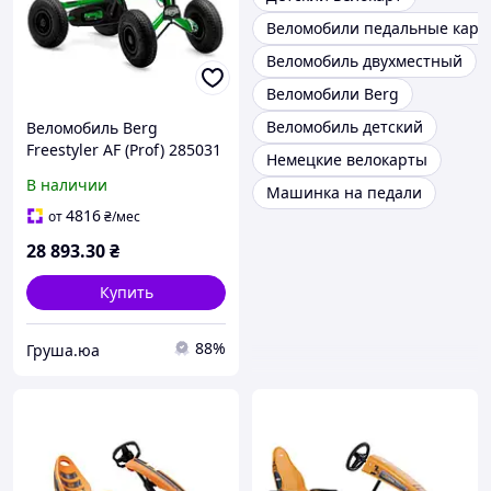
Веломобили педальные карт
Веломобиль двухместный
Веломобили Berg
Веломобиль детский
Веломобиль Berg
Freestyler AF (Prof) 285031
Немецкие велокарты
В наличии
Машинка на педали
4816
от
₴
/мес
28 893
.30
₴
Купить
88%
Груша.юа