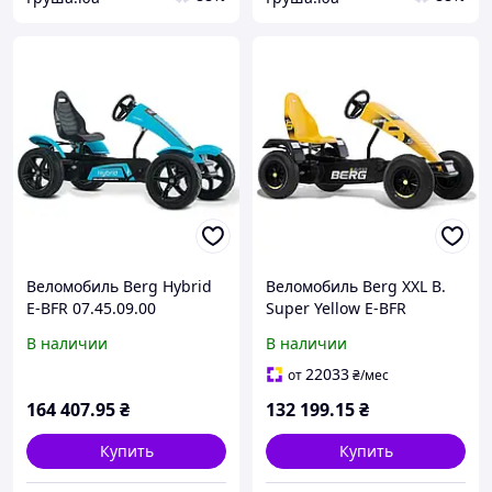
Веломобиль Berg Hybrid
Веломобиль Berg XXL B.
E-BFR 07.45.09.00
Super Yellow E-BFR
07.45.24.00
В наличии
В наличии
22033
от
₴
/мес
164 407
.95
₴
132 199
.15
₴
Купить
Купить