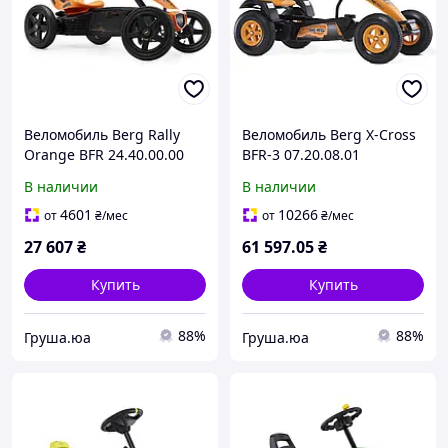
Веломобиль Berg Rally
Веломобиль Berg X-Cross
Orange BFR 24.40.00.00
BFR-3 07.20.08.01
В наличии
В наличии
4601
10266
от
₴
/мес
от
₴
/мес
27 607
₴
61 597
.05
₴
Купить
Купить
88%
88%
Груша.юа
Груша.юа