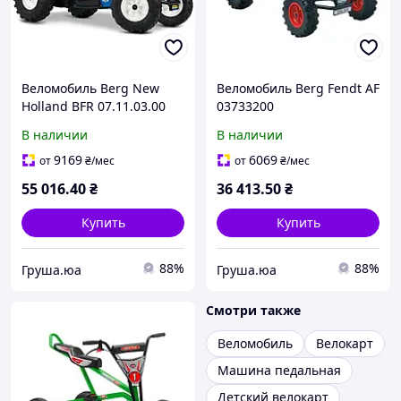
Веломобиль Berg New
Веломобиль Berg Fendt AF
Holland BFR 07.11.03.00
03733200
В наличии
В наличии
9169
6069
от
₴
/мес
от
₴
/мес
55 016
.40
₴
36 413
.50
₴
Купить
Купить
88%
88%
Груша.юа
Груша.юа
Смотри также
Веломобиль
Велокарт
Машина педальная
Детский велокарт