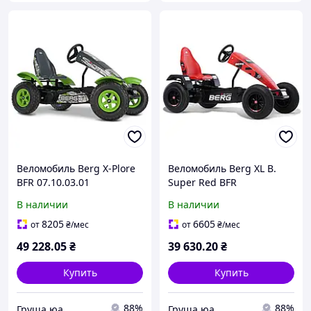
Веломобиль Berg X-Plore
Веломобиль Berg XL B.
BFR 07.10.03.01
Super Red BFR
В наличии
В наличии
8205
6605
от
₴
/мес
от
₴
/мес
49 228
.05
₴
39 630
.20
₴
Купить
Купить
88%
88%
Груша.юа
Груша.юа