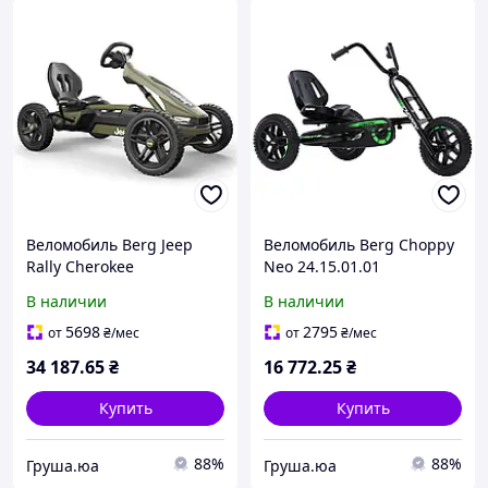
Веломобиль Berg Jeep
Веломобиль Berg Choppy
Rally Cherokee
Neo 24.15.01.01
В наличии
В наличии
5698
2795
от
₴
/мес
от
₴
/мес
34 187
.65
₴
16 772
.25
₴
Купить
Купить
88%
88%
Груша.юа
Груша.юа