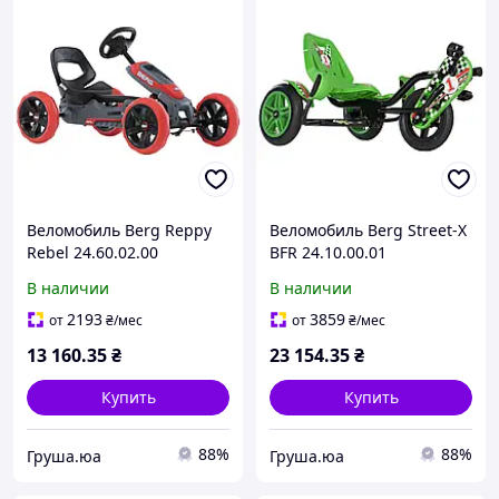
Веломобиль Berg Reppy
Веломобиль Berg Street-X
Rebel 24.60.02.00
BFR 24.10.00.01
В наличии
В наличии
2193
3859
от
₴
/мес
от
₴
/мес
13 160
.35
₴
23 154
.35
₴
Купить
Купить
88%
88%
Груша.юа
Груша.юа