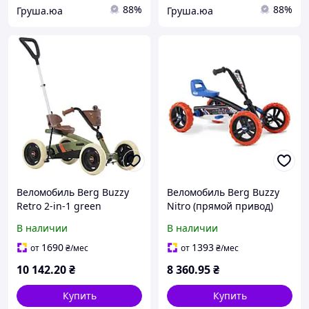
88%
88%
Груша.юа
Груша.юа
Веломобиль Berg Buzzy
Веломобиль Berg Buzzy
Retro 2-in-1 green
Nitro (прямой привод)
24.32.02.00
В наличии
В наличии
1690
1393
от
₴
/мес
от
₴
/мес
10 142
.20
₴
8 360
.95
₴
Купить
Купить