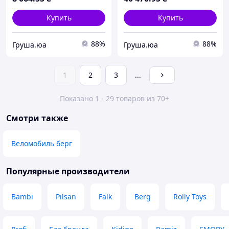
Купить
Купить
88%
88%
Груша.юа
Груша.юа
1
2
3
...
Показано 1 - 29 товаров из 70+
Смотри также
Веломобиль берг
Популярные производители
Bambi
Pilsan
Falk
Berg
Rolly Toys