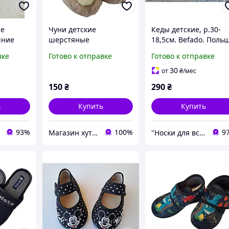
ие
Чуни детские
Кеды детские, р.30-
шние
шерстяные
18,5см. Befado. Поль
девочки
вке
Готово к отправке
Готово к отправке
размер
30
от
₴
/мес
150
₴
290
₴
ь
Купить
Купить
93%
100%
9
Магазин хутряних виробів
"Носки для всієї сім'ї, одяг, взуття та інші товари"