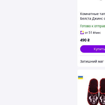
Комнатные та
Белста Джинс 
открытыми
Готово к отпра
боковушками с
51
от
₴
/мес
490
₴
Купит
Затишний маг