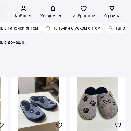
Кабинет
Уведомления
Избранное
Корзина
лые тапочки оптом
Тапочки с мехом оптом
Тапочк
Детские и подростковые домашние тапочки оптом