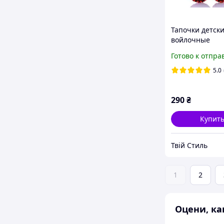
Тапочки детск
войлочные
Готово к отпра
5.0
290
₴
Купит
Твій Стиль
1
2
Оцени, ка