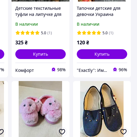
Детские текстильные
Тапочки детские для
туфли на липучке для
девочки Украина
девочки Litma DARIA
размеры 13-13,5 см
В наличии
В наличии
"Панда" (21-26р) для
стелька на липучке
дома, сада, прогулок
красные
5.0
(1)
5.0
(1)
325
₴
120
₴
Купить
Купить
7%
98%
96%
Комфорт
"Exactly": Именно то, что Вы искали!