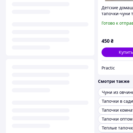
Детские дома
тапочки-чуни 
мехом коричн
Готово к отпра
зигзаг, размер 
450
₴
Купит
Practic
Смотри также
Чуни из овчин
Тапочки в сад
Тапочки оптом
Теплые тапочк