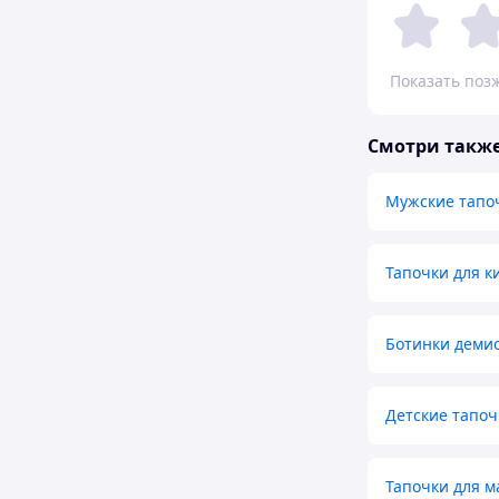
Показать поз
Смотри такж
Мужские тапо
Тапочки для к
Ботинки деми
Детские тапоч
Тапочки для м