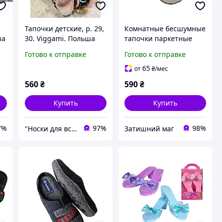
Тапочки детские, р. 29,
Комнатные бесшумные
ша
30. Viggami. Польша
тапочки паркетные
Inblu Positive бежевые
Готово к отправке
Готово к отправке
38
65
от
₴
/мес
560
₴
590
₴
Купить
Купить
7%
97%
98%
"Носки для всієї сім'ї, одяг, взуття та інші товари"
Затишний маг