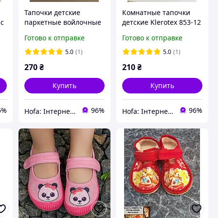
Тапочки детские
Комнатные тапочки
 с
паркетные войлочные
детские Klerotex 853-12
серые с нашивками в
серые на тонкой
Готово к отправке
Готово к отправке
виде мордочки р.31-34
подошве войлочные с
Легкие теплые тапки
лапками и котиком
5.0
(1)
5.0
(1)
для ламината
Милые детские тапки
270
₴
210
₴
для паркета
Купить
Купить
6%
96%
96%
Hofa: Інтернет-магазин обуви, одежды и товаров для дома!
Hofa: Інтернет-магазин обуви, одежды и товаров для дома!