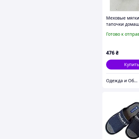
Меховые мягк
тапочки дома
угги Ушки для 
Готово к отпра
разные цвета 
32 33 34 35
476
₴
Купит
Одежда и Обувь по Жизни