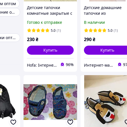
ом оптом
Детские тапочки
Детские домашние
Тапочки домашние оптом
комнатные закрытые с
тапочки из
китом Тапки детские на
натуральной овчины
Готово к отправке
В наличии
резиночке Стильные
для садика
детские тапки синие
5.0
(1)
5.0
(1)
черные
Женские тапочки оптом
230
₴
290
₴
Купить
Купить
96%
9
Hofa: Інтернет-магазин обуви, одежды и товаров для дома!
Интернет-магазин "Галерея Овчины"