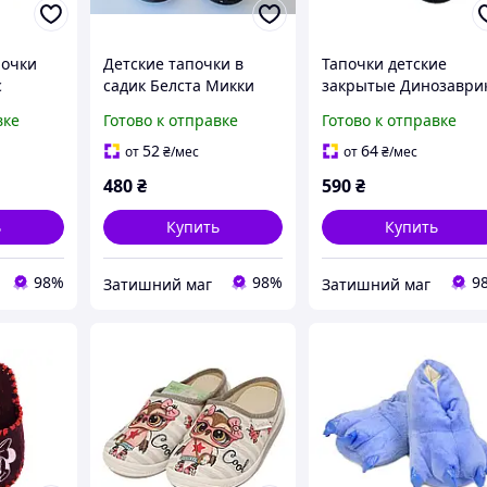
почки
Детские тапочки в
Тапочки детские
с
садик Белста Микки
закрытые Динозаври
черные 23
синие 26
вке
Готово к отправке
Готово к отправке
иние 36
52
64
от
₴
/мес
от
₴
/мес
480
₴
590
₴
ь
Купить
Купить
98%
98%
9
Затишний маг
Затишний маг