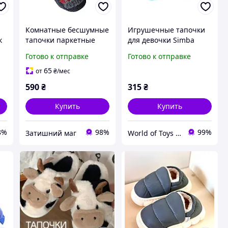
Комнатные бесшумные
Игрушечные тапочки
к
тапочки паркетные
для девочки Simba
Inblu Позитив синие 37
Бантики 3 вида
Готово к отправке
Готово к отправке
(5562435)
65
от
₴
/мес
590
₴
315
₴
Купить
Купить
8%
98%
99%
Затишний маг
World of Toys - Интернет Магазин Игрушек