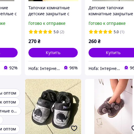
шние
Тапочки комнатные
Детские тапочки
теплые с
детские закрытые с
комнатные закрытые
евые
машинкой Тапки
резинкой на заднике
вке
Готово к отправке
Готово к отправке
32-33.
детские с резинкой на
Тапки с машинкой
пяточке Мягкие тапки
Мягкие детские
5.0
(2)
5.0
(1)
серые
тапочки синие
270
₴
260
₴
ь
Купить
Купить
92%
96%
9
Hofa: Інтернет-магазин обуви, одежды и товаров для дома!
Hofa: Інтернет-магазин обуви, одежды и товаров для дома!
ы оптом
ик оптом
Тапочки комнатные оптом
и оптом