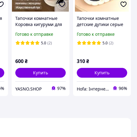
я
Тапочки комнатные
Тапочки комнатные
Коровка кигуруми для
детские дутики серые
взрослых и детей
закрытые теплые
Готово к отправке
Готово к отправке
Тапки плюшевые
подошва пена для
домашние Коровки
дома садика угги
5.0
(2)
5.0
(2)
мягкие закрытая пятка
600
₴
310
₴
Купить
Купить
6%
97%
96%
YASNO.SHOP
Hofa: Інтернет-магазин обуви, одежды и товаров для дома!