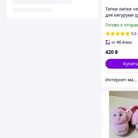
Тапки лапки ч
для кигуруми (р.
tai0169
Готово к отпра
5.0
46
от
₴
/мес
420
₴
Купит
Интернет-магазин Tailor