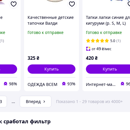
ие
Качественные детские
Тапки лапки синие дл
тапочки Валди
кигуруми (р. S, M, L)
krd0165
вке
Готово к отправке
Готово к отправке
(1)
5.0
(1)
49
от
₴
/мес
325
₴
420
₴
ь
Купить
Купить
98%
93%
9
ОДЕЖДА ВСЕМ
Интернет-магазин одежды и игрушек Modina
3
...
Вперед
Показано 1 - 29 товаров из 4000+
к сработал фильтр