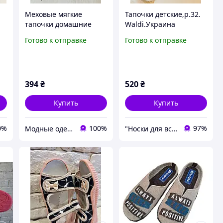
Меховые мягкие
Тапочки детские,р.32.
тапочки домашние
Waldi.Украина
угги Ушки для девочки
Готово к отправке
Готово к отправке
разные цвета размер
32 33 34 35
394
₴
520
₴
Купить
Купить
0%
100%
97%
Модные одежки для меня и крошки
"Носки для всієї сім'ї, одяг, взуття та інші товари"