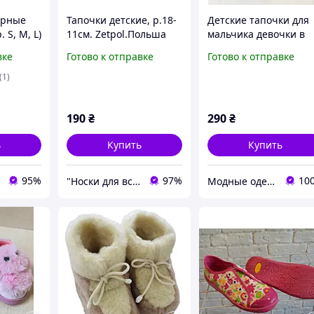
ерные
Тапочки детские, р.18-
Детские тапочки для
 S, M, L)
11см. Zetpol.Польша
мальчика девочки в
садик размер 20
вке
Готово к отправке
Готово к отправке
(1)
190
₴
290
₴
ь
Купить
Купить
95%
97%
10
"Носки для всієї сім'ї, одяг, взуття та інші товари"
Модные одежки для меня и крошки