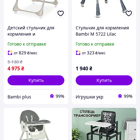
Детский стульчик для
Стульчик для кормления
кормления и
Bambi M 5722 Lilac
укачивающие качели 2в1
Готово к отправке
Готово к отправке
Bambi M 6318 DORMI
Beige, с пультом,
829
323
от
₴
/мес
от
₴
/мес
бежевый
5 130
₴
4 975
₴
1 940
₴
Купить
Купить
99%
99%
Bambi plus
Игрушки укр