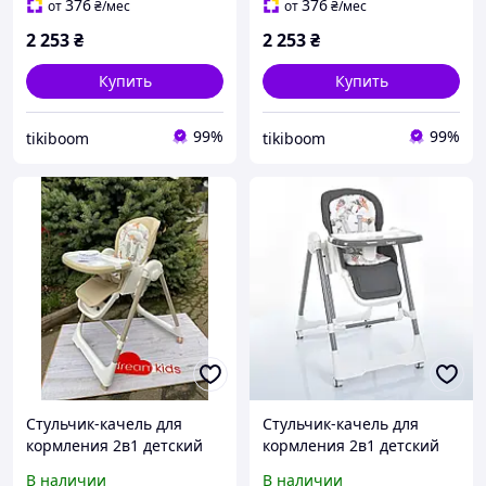
классический стульчик
классический стульчик
376
376
от
₴
/мес
от
₴
/мес
для ребенка, оливковый
для ребенка, розовый для
2 253
₴
2 253
₴
девочки
Купить
Купить
99%
99%
tikiboom
tikiboom
Стульчик-качель для
Стульчик-качель для
кормления 2в1 детский
кормления 2в1 детский
Bambi M 5897 Beige,
Bambi M 5897 Gray, серый
В наличии
В наличии