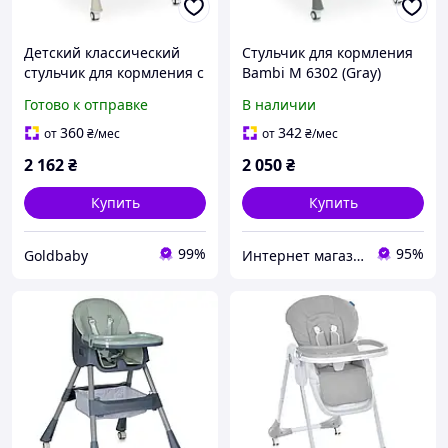
Детский классический
Стульчик для кормления
стульчик для кормления с
Bambi M 6302 (Gray)
подносом для мальчика и
классический из металла
Готово к отправке
В наличии
девочки (M 6302 Beige)
и пластика, с колесиками
360
342
от
₴
/мес
от
₴
/мес
2 162
₴
2 050
₴
Купить
Купить
99%
95%
Goldbaby
Интернет магазин детских товаров Sophie-shop