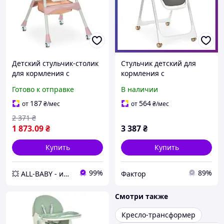
Детский стульчик-столик
Стульчик детский для
для кормления с
кормления с
регулировкой спинки
регулируемой спинкой
Готово к отправке
В наличии
BAMBI M 6302 Pink со
Bambi M 5673 Gray Серый
съемным столиком
187
564
от
₴
/мес
от
₴
/мес
2 371
₴
1 873
.09
₴
3 387
₴
Купить
Купить
99%
89%
💥 ALL-BABY - интернет - магазин товаров для детей
Фактор
Смотри также
Кресло-трансформер