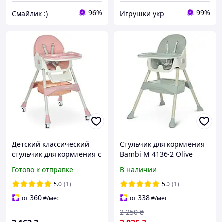
96%
99%
Смайлик :)
Игрушки укр
Детский классический
Стульчик для кормления
стульчик для кормления с
Bambi M 4136-2 Olive
подносом для девочки (M
Готово к отправке
В наличии
6302 Pink)
5.0
(1)
5.0
(1)
360
338
от
₴
/мес
от
₴
/мес
2 250
₴