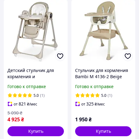
Детский стульчик для
Стульчик для кормления
кормления и
Bambi M 4136-2 Beige
укачивающие качели 2в1
Готово к отправке
Готово к отправке
Bambi M 6318 DORMI
Beige, с пультом,
5.0
(1)
5.0
(1)
бежевый
821
325
от
₴
/мес
от
₴
/мес
5 090
₴
4 925
₴
1 950
₴
Купить
Купить