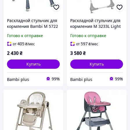
Раскладной стульчик для
Раскладной стульчик для
кормления Bambi M 5722
кормления M 3233L Light
Mint с корзиной для
Gray , на колесиках ,
Готово к отправке
Готово к отправке
игрушек, на колесиках,
светло-серый
мятный цвет
405
597
от
₴
/мес
от
₴
/мес
2 430
₴
3 580
₴
Купить
Купить
99%
99%
Bambi plus
Bambi plus