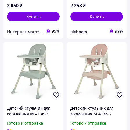
для ребенка, бежевый
2 050
₴
2 253
₴
Купить
Купить
95%
99%
Интернет магазин детских товаров Sophie-shop
tikiboom
Детский стульчик для
Детский стульчик для
кормления M 4136-2
кормления M 4136-2
фирмы Bambi,
фирмы Bambi,
Готово к отправке
Готово к отправке
пластиковый
пластиковый