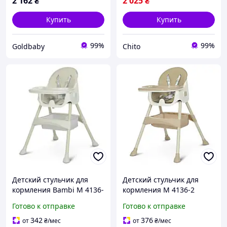
2 162
₴
2 025
₴
Купить
Купить
99%
99%
Goldbaby
Chito
Детский стульчик для
Детский стульчик для
кормления Bambi M 4136-
кормления M 4136-2
2 Ice Gray из металла и
фирмы Bambi,
Готово к отправке
Готово к отправке
пластика, 4 уровня
пластиковый
регулировки
классический стульчик
342
376
от
₴
/мес
от
₴
/мес