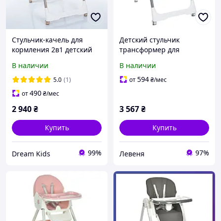
Стульчик-качель для
Детский стульчик
кормления 2в1 детский
трансформер для
Bambi M 5897 Pink,
кормления BAMBI M 5897
В наличии
В наличии
розовый
Gray
594
5.0
(1)
от
₴
/мес
490
от
₴
/мес
2 940
₴
3 567
₴
Купить
Купить
99%
97%
Dream Kids
Левеня