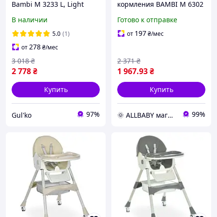
Bambi M 3233 L, Light
кормления BAMBI M 6302
Gray
Pink с регулировкой и
В наличии
Готово к отправке
ремнями безопасности
197
5.0
(1)
от
₴
/мес
278
от
₴
/мес
3 018
₴
2 371
₴
2 778
₴
1 967
.93
₴
Купить
Купить
97%
99%
Gul'ko
🌞 ALLBABY магазин товаров для детей