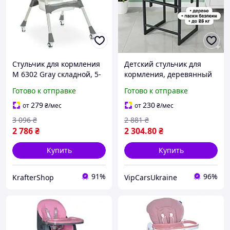
Стульчик для кормления
Детский стульчик для
M 6302 Gray складной, 5-
кормления, деревянный
ти точечные ремни
стул для ребенка, цвет
Готово к отправке
Готово к отправке
белый
279
230
от
₴
/мес
от
₴
/мес
3 096
₴
2 881
₴
2 786
₴
2 304
.80
₴
Купить
Купить
91%
96%
KrafterShop
VipCarsUkraine