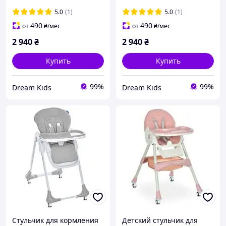
бежевый
5.0
(1)
5.0
(1)
490
490
от
₴
/мес
от
₴
/мес
2 940
₴
2 940
₴
Купить
Купить
99%
99%
Dream Kids
Dream Kids
Стульчик для кормления
Детский стульчик для