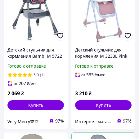
Детский стульчик для
Детский стульчик для
кормления Bambi M 5722
кормления M 3233L Pink
Lilac с регулировкой
Готово к отправке
Готово к отправке
спинки, подножки и
съемным столиком
535
5.0
(1)
от
₴
/мес
207
от
₴
/мес
2 069
₴
3 210
₴
Купить
Купить
97%
97%
Very Merry💙💛
Интернет-магазин "МОЙ ДОМОВОЙ"