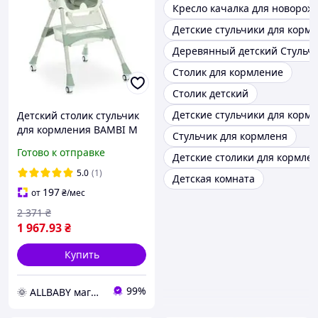
Кресло качалка для новоро
Детские стульчики для кормл
Деревянный детский Стульчи
Столик для кормление
Столик детский
Детские стульчики для кор
Детский столик стульчик
для кормления BAMBI M
Стульчик для кормленя
6302 Olive
Готово к отправке
Детские столики для кормле
5.0
(1)
Детская комната
197
от
₴
/мес
2 371
₴
1 967
.93
₴
Купить
99%
🌞 ALLBABY магазин товаров для детей