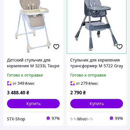
Детский стульчик для
Стульчик для кормления
кормления M 3233L Taupe
трансформер M 5722 Gray
Beige
экокожа с колесами и
Готово к отправке
Готово к отправке
корзиной для игрушек до
20кг серый
349
279
от
₴
/мес
от
₴
/мес
3 488
.40
₴
2 790
₴
Купить
Купить
97%
99%
STX-Shop
✨✨Mivo✨✨