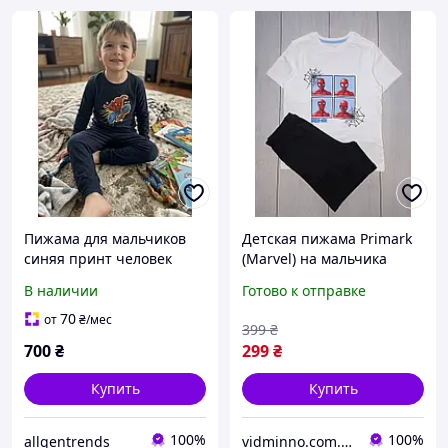
Пижама для мальчиков
Детская пижама Primark
синяя принт человек
(Marvel) на мальчика
паук 134 см -140 см
р.134, 8-9 лет
В наличии
Готово к отправке
70
от
₴
/мес
399
₴
700
₴
299
₴
Купить
Купить
100%
100%
allgentrends
vidminno.com.ua - відмінний одяг для всієї родини