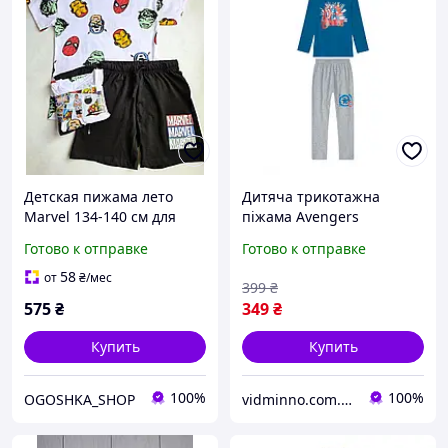
Детская пижама лето
Дитяча трикотажна
Marvel 134-140 см для
піжама Avengers
мальчиков
Месники Marvel на
Готово к отправке
Готово к отправке
хлопчика р.98-104 - 2-4
роки
58
от
₴
/мес
399
₴
575
₴
349
₴
Купить
Купить
100%
100%
OGOSHKA_SHOP
vidminno.com.ua - відмінний одяг для всієї родини