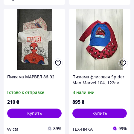
Пижама МАРВЕЛ 86-92
Пижама флисовая Spider
Man Marvel 104, 122см
Готово к отправке
В наличии
210
₴
895
₴
Купить
Купить
89%
99%
vvicta
ТЕХ-НИКА