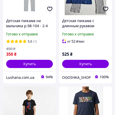
Детская пижама на
Детская пижама с
мальчика р.98-104 - 2-4
длинным рукавом
года - Мстители (Marvel)
MARVEL 122-128 см для
Готово к отправке
Готово к отправке
мальчиков
52
5.0
(1)
от
₴
/мес
450
₴
350
₴
525
₴
Купить
Купить
94%
100%
Lushana.com.ua
OGOSHKA_SHOP