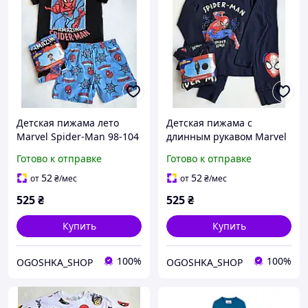
Детская пижама лето
Детская пижама с
Marvel Spider-Man 98-104
длинным рукавом Marvel
см для мальчиков
Spider-Man 122-128 см
Готово к отправке
Готово к отправке
для мальчиков
52
52
от
₴
/мес
от
₴
/мес
525
₴
525
₴
Купить
Купить
100%
100%
OGOSHKA_SHOP
OGOSHKA_SHOP