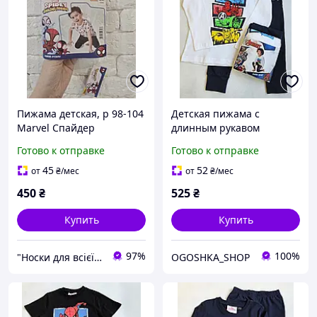
Пижама детская, р 98-104
Детская пижама с
Marvel Спайдер
длинным рукавом
MARVEL 98-104 см для
Готово к отправке
Готово к отправке
мальчиков
45
52
от
₴
/мес
от
₴
/мес
450
₴
525
₴
Купить
Купить
97%
100%
"Носки для всієї сім'ї, одяг, взуття та інші товари"
OGOSHKA_SHOP