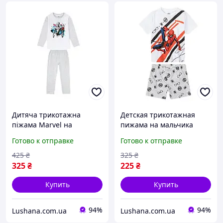
Дитяча трикотажна
Детская трикотажная
піжама Marvel на
пижама на мальчика
хлопчика р.98-104
р.86-92 - 12-24 месяцев
Готово к отправке
Готово к отправке
Spider man
425
₴
325
₴
325
₴
225
₴
Купить
Купить
94%
94%
Lushana.com.ua
Lushana.com.ua