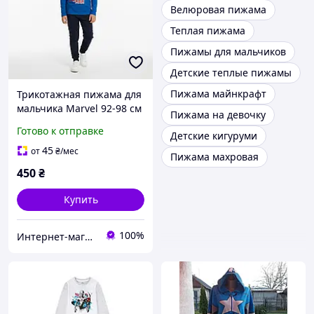
Велюровая пижама
Теплая пижама
Пижамы для мальчиков
Детские теплые пижамы
Пижама майнкрафт
Трикотажная пижама для
мальчика Marvel 92-98 см
Пижама на девочку
(2-3Y)
Готово к отправке
Детские кигуруми
45
от
₴
/мес
Пижама махровая
450
₴
Купить
100%
Интернет-магазин "Детки"