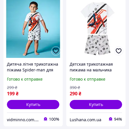
Дитяча літня трикотажна
Детская трикотажная
піжама Spider-man для
пижама на мальчика
хлопчика р.86-92 - 12-24
р.86-92 - 12-24 месяцев
Готово к отправке
Готово к отправке
місяців
Spider man
299
₴
390
₴
199
₴
290
₴
Купить
Купить
100%
94%
vidminno.com.ua - відмінний одяг для всієї родини
Lushana.com.ua