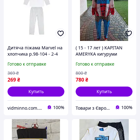
Дитяча піжама Marvel на
( 15 - 17 лет ) KAPITAN
хлопчика р.98-104 - 2-4
AMERYKA кигуруми
роки, Spider-man
флисовый кигуруми
Готово к отправке
Готово к отправке
(Людина Павук), без
пижама домашний
утеплення
комбинезон Оригинал Б /
369
₴
800
₴
У
269
₴
780
₴
Купить
Купить
100%
100%
vidminno.com.ua - відмінний одяг для всієї родини
Товари з Європи