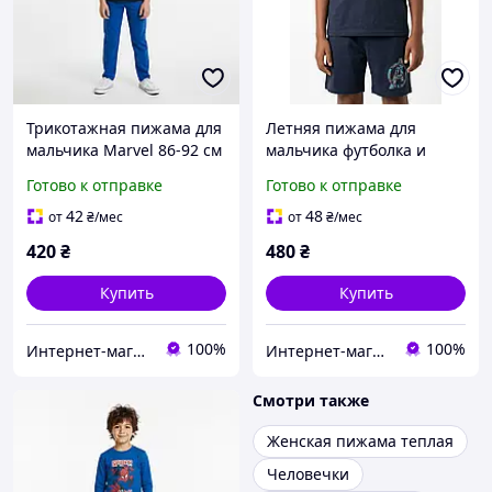
Трикотажная пижама для
Летняя пижама для
мальчика Marvel 86-92 см
мальчика футболка и
(1.5-2Y)
шорты Marvel 134-140 см
Готово к отправке
Готово к отправке
(8-10Y)
42
48
от
₴
/мес
от
₴
/мес
420
₴
480
₴
Купить
Купить
100%
100%
Интернет-магазин "Детки"
Интернет-магазин "Детки"
Смотри также
Женская пижама теплая
Человечки