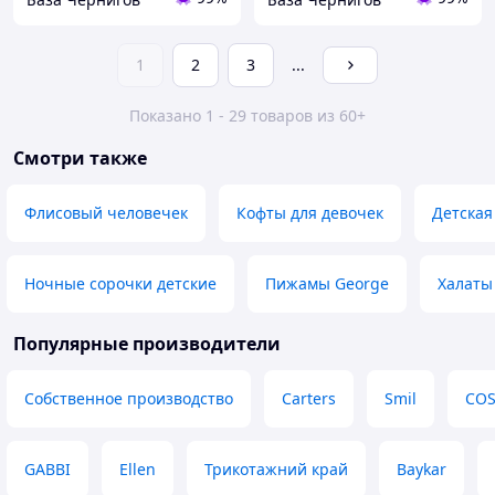
1
2
3
...
Показано 1 - 29 товаров из 60+
Смотри также
Флисовый человечек
Кофты для девочек
Детская
Ночные сорочки детские
Пижамы George
Халаты
Популярные производители
Собственное производство
Carters
Smil
COS
GABBI
Ellen
Трикотажний край
Baykar