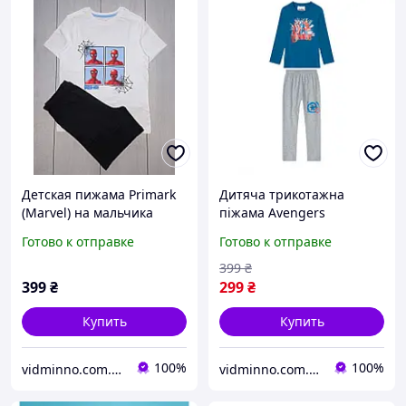
Детская пижама Primark
Дитяча трикотажна
(Marvel) на мальчика
піжама Avengers
р.134, 8-9 лет
Месники Marvel на
Готово к отправке
Готово к отправке
хлопчика р.98-104 - 2-4
роки
399
₴
399
₴
299
₴
Купить
Купить
100%
100%
vidminno.com.ua - відмінний одяг для всієї родини
vidminno.com.ua - відмінний одяг для всієї родини