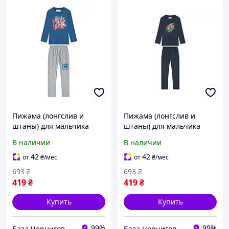
Пижама (лонгслив и
Пижама (лонгслив и
штаны) для мальчика
штаны) для мальчика
Marvel Marvel 387276 098-
Marvel Spider-Man 387276
В наличии
В наличии
104 см (2-4 years) Синий
110-116 см (4-6 years)
темно-синий
42
42
от
₴
/мес
от
₴
/мес
693
₴
693
₴
419
₴
419
₴
Купить
Купить
99%
99%
База Чернигов
База Чернигов