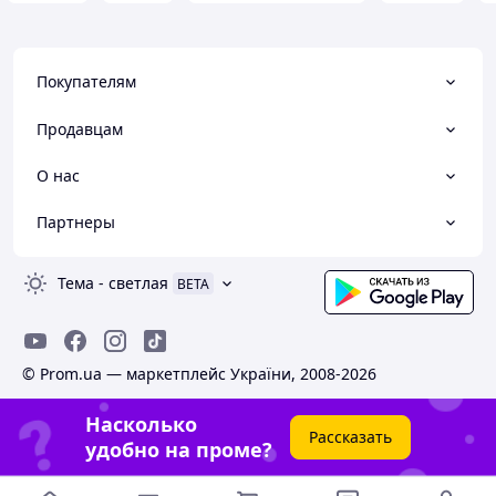
Покупателям
Продавцам
О нас
Партнеры
Тема
-
светлая
BETA
© Prom.ua — маркетплейс України, 2008-2026
Насколько
Рассказать
удобно на проме?