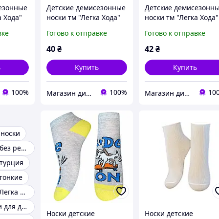
езонные
Детские демисезонные
Детские демисезонн
а Хода"
носки тм "Легка Хода"
носки тм "Легка Хода"
вке
Готово к отправке
Готово к отправке
40
₴
42
₴
ь
Купить
Купить
100%
100%
10
Магазин дитячої та дорослої білизни "Носоч`ОК"
Магазин дитячої та дорослої білизни "Носоч`ОК"
 носки
Детские носки без резинки
 турция
 тонкие
Носки детские Легка Хода
Короткие носки для детей
Носки детские
Носки детские