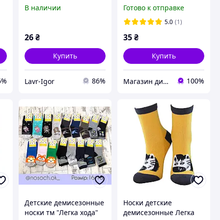
Серебро меланж
В наличии
Готово к отправке
5.0
(1)
26
₴
35
₴
Купить
Купить
6%
86%
100%
Lavr-Igor
Магазин дитячої та дорослої білизни "Носоч`ОК"
Детские демисезонные
Носки детские
носки тм "Легка хода"
демисезонные Легка