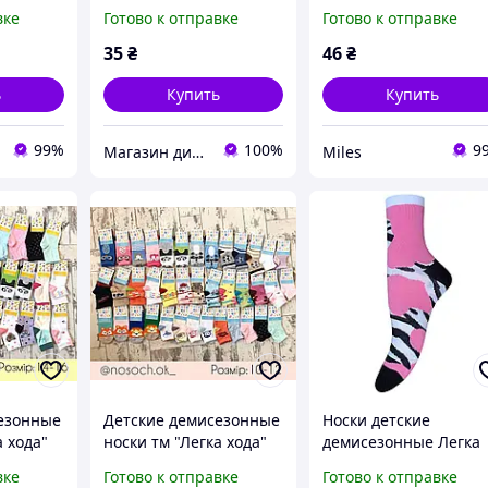
роченные
для младенцев
Хода 9374 14-16р.
вке
Готово к отправке
Готово к отправке
е-
Белый
35
₴
46
₴
ь
Купить
Купить
99%
100%
9
Магазин дитячої та дорослої білизни "Носоч`ОК"
Miles
езонные
Детские демисезонные
Носки детские
а хода"
носки тм "Легка хода"
демисезонные Легка
размер 10-12
Хода 9386 20-22р.
вке
Готово к отправке
Готово к отправке
Розовый