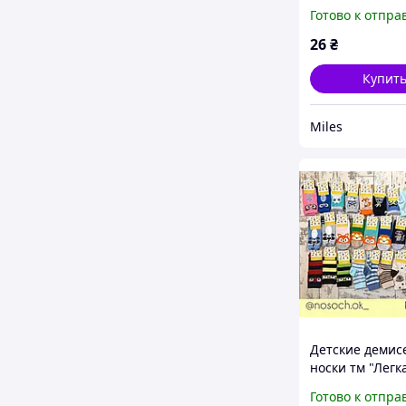
Хода 9288 уко
Готово к отпра
14-16р. Марин
меланж
26
₴
Купит
Miles
Детские демис
носки тм "Легк
размер 14-16
Готово к отпра