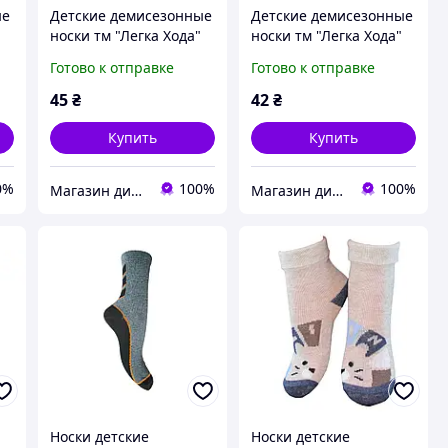
ые
Детские демисезонные
Детские демисезонные
носки тм "Легка Хода"
носки тм "Легка Хода"
Готово к отправке
Готово к отправке
45
₴
42
₴
Купить
Купить
0%
100%
100%
Магазин дитячої та дорослої білизни "Носоч`ОК"
Магазин дитячої та дорослої білизни "Носоч`ОК"
Носки детские
Носки детские