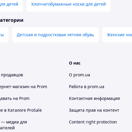
для детей
Хлопчатобумажные носки для детей
категории
ты
Детская и подростковая летняя обувь
Женские нос
О нас
 продавцов
О prom.ua
ернет-магазин
на Prom
Работа в prom.ua
авать на Prom
Контактная информация
 в Каталоге ProSale
Защита прав на контент
 — медиа для
Content right protection
ателей