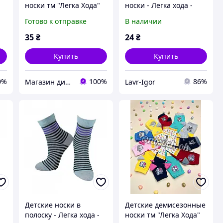
носки тм "Легка Хода"
носки - Легка хода -
0-6 мес
Голубой
Готово к отправке
В наличии
35
₴
24
₴
Купить
Купить
0%
100%
86%
Магазин дитячої та дорослої білизни "Носоч`ОК"
Lavr-Igor
Детские носки в
Детские демисезонные
полоску - Легка хода -
носки тм "Легка Хода"