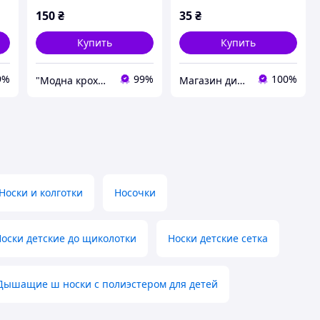
150
₴
35
₴
Купить
Купить
9%
99%
100%
"Модна кроха" Iнтернет-магазин дитячого одягу та взуття в роздріб
Магазин дитячої та дорослої білизни "Носоч`ОК"
Носки и колготки
Носочки
оски детские до щиколотки
Носки детские сетка
Дышащие ш носки с полиэстером для детей