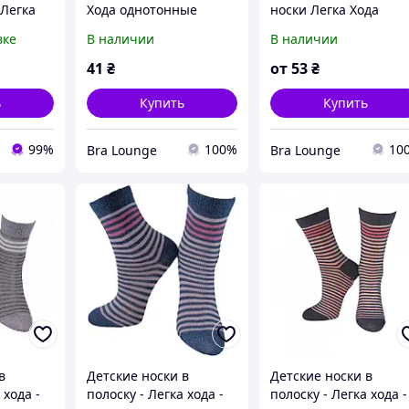
Легка
Хода однотонные
носки Легка Хода
отонные
вке
В наличии
В наличии
41
₴
от
53
₴
ь
Купить
Купить
99%
100%
10
Bra Lounge
Bra Lounge
в
Детские носки в
Детские носки в
 хода -
полоску - Легка хода -
полоску - Легка хода -