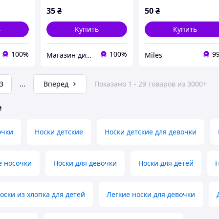
35
₴
50
₴
ь
Купить
Купить
100%
100%
9
Магазин дитячої та дорослої білизни "Носоч`ОК"
Miles
3
...
Вперед
Показано 1 - 29 товаров из 3000+
е
очки
Носки детские
Носки детские для девочки
е носочки
Носки для девочки
Носки для детей
Н
ски из хлопка для детей
Легкие носки для девочки