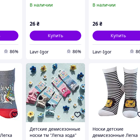
Фиолетовый меланж
Бордовый меланж
В наличии
В наличии
26
₴
26
₴
ь
Купить
Купить
86%
86%
8
Lavr-Igor
Lavr-Igor
Детские демисезонные
Носки детские
Легка
носки тм "Легка хода"
демисезонные Легка