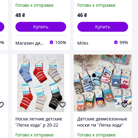
размер 16-18
Хода 9375 16-18р.
Готово к отправке
Готово к отправке
Горчичный
48
₴
46
₴
Купить
Купить
9%
100%
99%
Магазин дитячої та дорослої білизни "Носоч`ОК"
Miles
Носки летние детские
Детские демисезонные
"Легка хода" р 20-22
носки тм "Легка хода"
цена за 7 шт.
для новорожденных до
Готово к отправке
Готово к отправке
года