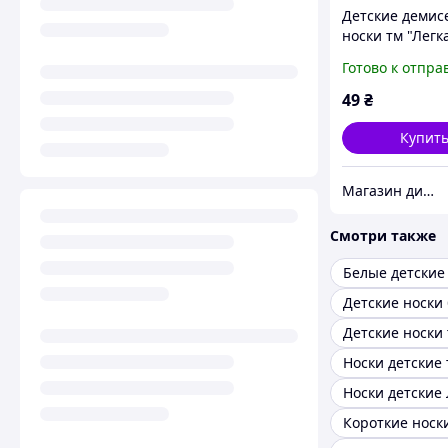
Детские демис
носки тм "Легк
Готово к отпра
49
₴
Купит
Магазин дитячої та дорослої білизни "Носоч`ОК"
Смотри также
Белые детские
Детские носки
Носки детские