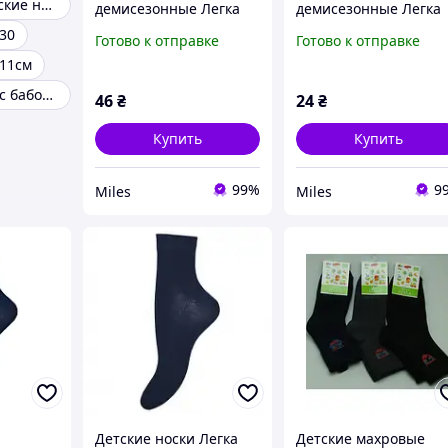
Хлопковые детские носки
демисезонные Легка
демисезонные Легка
Хода 9336 укороченные
Хода 9298 6-8р. Белы
30
Готово к отправке
Готово к отправке
22-24р. Серебро-
 11см
меланж
Детские носки с бабочкой
46
₴
24
₴
Купить
Купить
99%
9
Miles
Miles
Детские носки Легка
Детские махровые