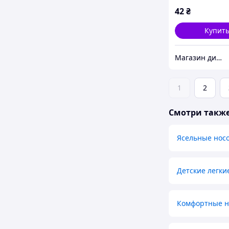
42
₴
Купит
Магазин дитячої та дорослої білизни "Носоч`ОК"
1
2
Смотри такж
Ясельные нос
Детские легки
Комфортные но