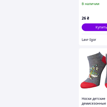
Серый меланж
В наличии
26
₴
Купит
Lavr-Igor
Носки детские
демисезонные 