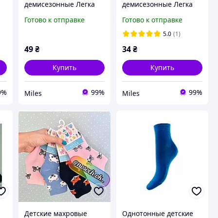
демисезонные Легка
демисезонные Легка
й
Хода 9373 22-24р.
Хода 9377 6-8р. Беж-
Готово к отправке
Готово к отправке
Темно-серый меланж
меланж
5.0
(1)
49
₴
34
₴
Купить
Купить
9%
99%
99%
Miles
Miles
Детские махровые
Однотонные детские