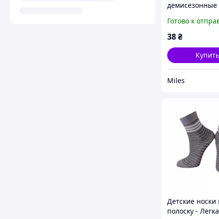
демисезонные 
Хода 9044 одн
Готово к отпра
16р. Марине
38
₴
Купит
Miles
Детские носки 
полоску - Легка