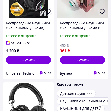
Беспроводные наушники
Беспроводные наушники
с кошачьими ушками,
с кошачьими ушками и
LED-подсветкой и
RGB подсветкой Cat VZV
Готово к отправке
Готово к отправке
Bluetooth Детские
23M. Цвет: розовый
светящиеся наушники с
120
от
₴
/мес
452
₴
ушками и лапками
1 200
₴
361
₴
Купить
Купить
91%
91%
Universal Techno
Бузина
Смотри также
Детские наушники
Наушники с кошачьими ушк
НАУШНИКИ ДЛЯ ДЕТЕЙ