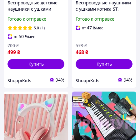
Беспроводные детские
Беспроводные наушники
наушники с ушками
с ушками котика ST,
CATear. Bluetooth
Блютуз наушники с
Готово к отправке
Готово к отправке
наушники с кошачьими
ушками, Детские стерео
ушками.
наушники
47
5.0
(1)
от
₴
/мес
50
от
₴
/мес
700
₴
573
₴
499
₴
468
₴
Купить
Купить
94%
94%
ShoppiKids
ShoppiKids