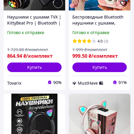
Наушники с ушками TVX |
Беспроводные Bluetooth
KittyBeat Pro | Bluetooth |
наушники с ушками,
детские | микрофон |
караоке микрофон,
Готово к отправке
Готово к отправке
кошачьи ушки |
фотоаппарат с
светящиеся | котячі
автофокусом, планшет
4.0
(3)
вушка
для рисования детский
1 729
.88
₴/комплект
1 999
₴/комплект
набор 4в1
864
.94
₴/комплект
999
.50
₴/комплект
Купить
Купить
90%
91%
Tovarix
💎 MustHave 🛍️