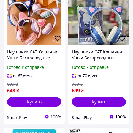
Наушники CAT Кошачьи
Наушники CAT Кошачьи
Ушки Беспроводные
Ушки Беспроводные
Детские LED Игровые
детские LED Игровые
Готово к отправке
Готово к отправке
Блютуз котики гарнитура
Блютуз котики Синие
65
70
от
₴
/мес
от
₴
/мес
699
₴
750
₴
648
₴
699
₴
Купить
Купить
100%
100%
SmartPlay
SmartPlay