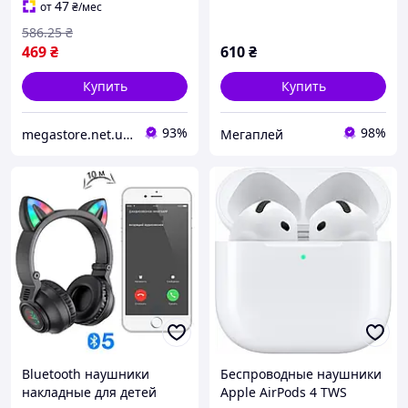
47
от
₴
/мес
586
.25
₴
469
₴
610
₴
Купить
Купить
93%
98%
megastore.net.ua — интернет-магазин полезных товаров
Мегаплей
Bluetooth наушники
Беспроводные наушники
накладные для детей
Apple AirPods 4 TWS