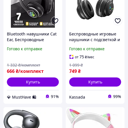
Bluetooth навушники Cat
Беспроводные игровые
Ear, Беспроводные
наушники с подсветкой и
блютуз детские наушники
кошачьими ушками
Готово к отправке
Готово к отправке
с кошачьими ушками,
CatEye bluetooth black
AST
75
от
₴
/мес
1 332
₴/комплект
1 099
₴
666
₴/комплект
749
₴
Купить
Купить
91%
99%
💎 MustHave 🛍️
Kassada