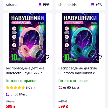
99%
94%
Mirana
ShoppiKids
Беспроводные детские
Беспроводные детские
Bluetooth наушники с
Bluetooth наушники с
ушками кошки и
ушками кошки и
Готово к отправке
Готово к отправке
микрофоном,стильные
микрофоном,стильные
блютуз наушники
блютуз наушники
60
5.0
(1)
от
₴
/мес
девочке Бежевый
девочке Синий
60
от
₴
/мес
749
₴
749
₴
599
₴
599
₴