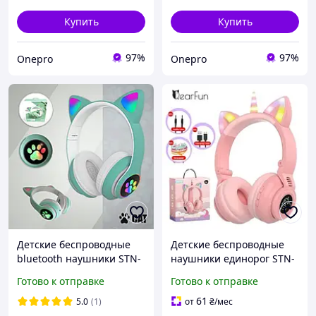
Купить
Купить
97%
97%
Onepro
Onepro
Детские беспроводные
Детские беспроводные
bluetooth наушники STN-
наушники единорог STN-
28 беспроводные блютуз
27 LED Bluetooth с
Готово к отправке
Готово к отправке
наушники с кошачьими
подсветкой
ушками котика бирюза
61
5.0
(1)
от
₴
/мес