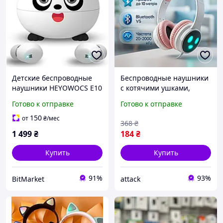
Детские беспроводные
Беспроводные наушники
наушники HEYOWOCS E10
с котячими ушками,
Panda Bluetooth 5.3 с
Детские блютуз
Готово к отправке
Готово к отправке
микрофоном,
наушники cat,
ограничение 85 дБ, IPX6,
Навушники для девочки
150
от
₴
/мес
368
₴
до 30 ч, амбушюры S/M/L
ушки CR-28
1 499
₴
184
₴
Купить
Купить
91%
93%
BitMarket
attack