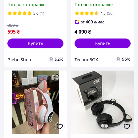
котики беспроводные
Bluetooth White с
Готово к отправке
Готово к отправке
наушники с ушками
шумоподавлением для
детские чёрные Borofone
iOS 16-18
5.0
(1)
4.5
(56)
409
от
₴
/мес
850
₴
595
₴
4 090
₴
Купить
Купить
92%
96%
Glebo Shop
TechnoBOX