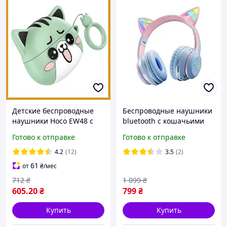
Детские беспроводные
Беспроводные наушники
наушники Hoco EW48 с
bluetooth с кошачьими
ушками котика, Bluetooth
ушками и RGB подсветкой
Готово к отправке
Готово к отправке
5.3, защитный чехол,
CATEAR JST-BT035
мятный цвет кейса
4.2
(12)
3.5
(2)
61
от
₴
/мес
712
₴
1 099
₴
605
.20
₴
799
₴
Купить
Купить