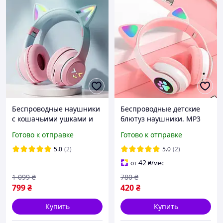
Беспроводные наушники
Беспроводные детские
с кошачьими ушками и
блютуз наушники. MP3
подсветкой RGB bluetooth
Наушники с кошачьими
Готово к отправке
Готово к отправке
наушники детские
ушками Bluetooth/Карта
пямяти/AUX/Радио
5.0
(2)
5.0
(2)
42
от
₴
/мес
1 099
₴
780
₴
799
₴
420
₴
Купить
Купить