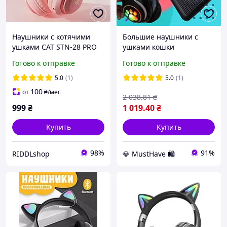
Наушники с котячими
Большие наушники с
ушками CAT STN-28 PRO
ушками кошки
(White-Pink)
беспроводные блютуз
Готово к отправке
Готово к отправке
гарнитура с микрофоном
AUX FM радио MP3
5.0
(1)
5.0
(1)
microSD слот LED
100
от
₴
/мес
2 038
.81
₴
подсветка детские и
999
₴
1 019
.40
₴
Купить
Купить
98%
91%
RIDDLshop
💎 MustHave 🛍️