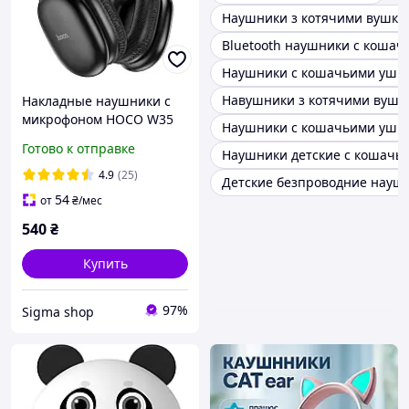
Наушники з котячими вушка
Bluetooth наушники с коша
Наушники с кошачьими ушк
Навушники з котячими вушк
Накладные наушники с
микрофоном HOCO W35
Наушники с кошачьими ушк
Max Joy Bluetooth 5.3/SD-
Готово к отправке
Наушники детские с кошачь
карта/до 90 часов
Черный (26564)
4.9
(25)
Детские безпроводние науш
54
от
₴
/мес
540
₴
Купить
97%
Sigma shop