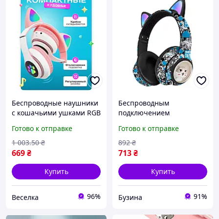
Беспроводные наушники
Беспроводным
с кошачьими ушками RGB
подключением
подсветка 40 мм звук
накладные наушники в
Готово к отправке
Готово к отправке
Bluetooth 5.0 для
стиле граффити с ушками
студентов и молодежи
AKZ-37 Bluetooth Led
1 003
.50
₴
892
₴
SPICY
magic
669
₴
713
₴
Купить
Купить
96%
91%
Веселка
Бузина