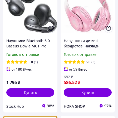
Наушники Bluetooth 6.0
Навушники дитячі
Baseus Bowie MC1 Pro
бездротові накладні
Беспроводные наушники
HOCO W42 Cat Ears LED
Готово к отправке
Готово к отправке
с высоким качеством
Bluetooth з вушками
звука
рожевий
5.0
(1)
5.0
(3)
180
59
от
₴
/мес
от
₴
/мес
682
₴
1 795
₴
586
.52
₴
Купить
Купить
98%
97%
Stock Hub
HORA SHOP