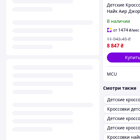
Детские Кросс
Найк Аир Джо
Оригинал Nike 
В наличии
Jordan 3 RETRO
Georgetown 39
1474
от
₴
/мес
11 943
.45
₴
8 847
₴
Купит
MCU
Смотри также
Детские кросс