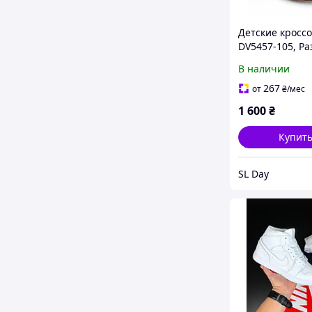
Детские кроссо
DV5457-105, Р
27.5 ( US 10.5C)
В наличии
Розовый
267
от
₴
/мес
1 600
₴
Купит
SL Day