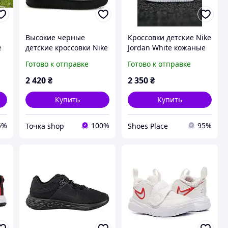
Высокие черные
Кроссовки детские Nike
e
детские кроссовки Nike
Jordan White кожаные
Air Force 1, 34-42р.
белые на мальчика и
Готово к отправке
Готово к отправке
девочку стильные
удобные осень весна
2 420
₴
2 350
₴
Купить
Купить
5%
100%
95%
Точка shop
Shoes Place