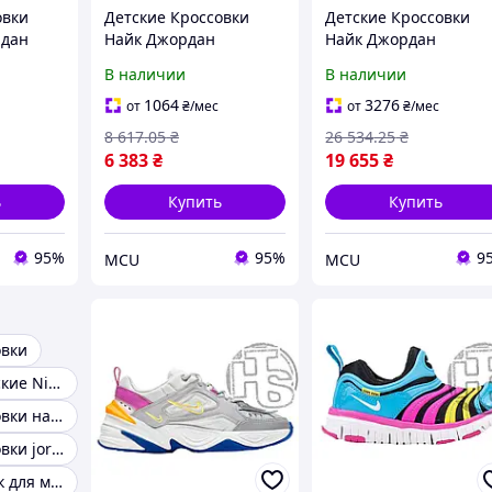
овки
Детские Кроссовки
Детские Кроссовки
рдан
Найк Джордан
Найк Джордан
Air
Оригинал Nike Jordan
Оригинальн Nike
В наличии
В наличии
 (GS)
Flight Club 91 GS White
Jordan 4 Retro Thunde
8614-401
DM1685-100
(2023) GS 408452-017
1064
3276
от
₴
/мес
от
₴
/мес
8 617
.05
₴
26 534
.25
₴
6 383
₴
19 655
₴
ь
Купить
Купить
95%
95%
9
MCU
MCU
овки
Кроссовки детские Nike
Детские кроссовки найк для малышей
Детские кроссовки jordan
Кроссовки найк для мальчиков