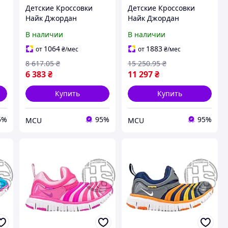
Детские Кроссовки
Детские Кроссовки
Найк Джордан
Найк Джордан
Оригинал Nike Jordan
Оригинальн Nike
В наличии
В наличии
r
Zion 2 Hyper Royal (GS)
Jordan 3 Retro Dark Iris
DV0739-410
(GS) DM0967-105
1064
1883
от
₴
/мес
от
₴
/мес
8 617
.05
₴
15 250
.95
₴
6 383
₴
11 297
₴
Купить
Купить
5%
95%
95%
MCU
MCU