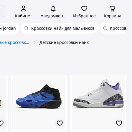
Кабинет
Уведомления
Избранное
Корзина
и jordan
Кроссовки найк для мальчиков
Кроссовки 
Детские и подростковые кроссовки, кеды
Детские кроссовки найк