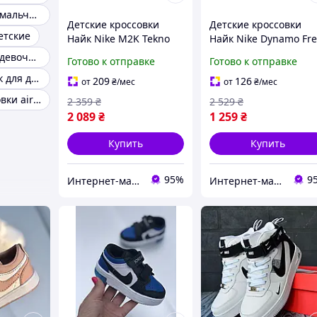
Кроссовки для мальчика nike
Детские кроссовки
Детские кроссовки
детские
Найк Nike M2K Tekno
Найк Nike Dynamo Fr
Grey White Blue K0003
Blue Yellow Pink K002
Кроссовки для девочек nike
Готово к отправке
Готово к отправке
Кроссовки найк для детей
209
126
от
₴
/мес
от
₴
/мес
Детские кроссовки air max
2 359
₴
2 529
₴
2 089
₴
1 259
₴
Купить
Купить
95%
9
Интернет-магазин "High-Top Store"
Интернет-магазин "High-Top Store"