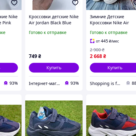
кие Nike
Кроссовки детские Nike
Зимние Детские
e Pink
Air Jordan Black Blue
Кроссовки Nike Air
р.22 последний
Force 1 Mid белые и
вке
Готово к отправке
Готово к отправке
черные кожа, мех/На
Аир Форс Высокие 36
445
от
₴
/мес
41р.
2 900
₴
749
₴
2 668
₴
ь
Купить
Купить
93%
93%
8
Інтернет-магазин спортивного взуття "Topstyle"
Shopping is fun