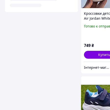
Кроссовки детс
Air Jordan Whit
р.24 останній
Готово к отпра
749
₴
Купит
Інтернет-магазин спортивного взуття "Topstyle"