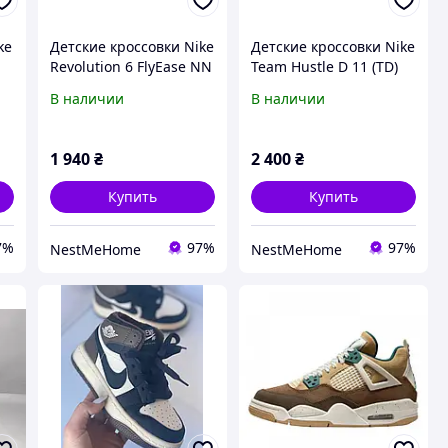
ke
Детские кроссовки Nike
Детские кроссовки Nike
Revolution 6 FlyEase NN
Team Hustle D 11 (TD)
е
(DD1114-001)
для самых маленьких,
В наличии
В наличии
белые
1 940
₴
2 400
₴
Купить
Купить
7%
97%
97%
NestMeHome
NestMeHome