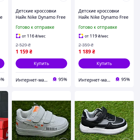
Детские кроссовки
Детские кроссовки
ee
Найк Nike Dynamo Free
Найк Nike Dynamo Free
1
Pink K0022
Grey Orang K0023
Готово к отправке
Готово к отправке
116
119
от
₴
/мес
от
₴
/мес
2 529
₴
2 359
₴
1 159
₴
1 189
₴
Купить
Купить
5%
95%
95%
Интернет-магазин "High-Top Store"
Интернет-магазин "High-Top Store"