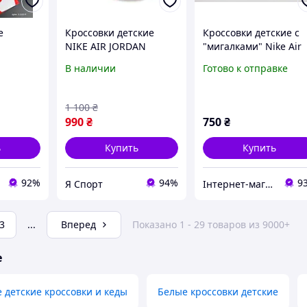
е
Кроссовки детские
Кроссовки детские с
NIKE AIR JORDAN
"мигалками" Nike Air
Air Force
REPLIC р-р 30-34
Jordan White Shimme
В наличии
Готово к отправке
р.22-25
1 100
₴
990
₴
750
₴
ь
Купить
Купить
92%
94%
9
Я Спорт
Інтернет-магазин спортивного взуття "Topstyle"
3
...
Вперед
Показано 1 - 29 товаров из 9000+
е
детские кроссовки и кеды
Белые кроссовки детские