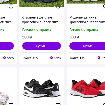
кие
Стильные детские
Модные детские
ог Nike
кроссовки аналог Nike
кроссовки аналог Nik
ир
Air Blue найк аир
Air Blue Rad найк аир
вке
Готово к отправке
Готово к отправке
темно синие р31-32
синий красный р31
19.5 см
500
₴
500
₴
ь
Купить
Купить
95%
95%
9
Точка 115
Точка 115