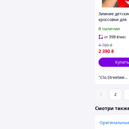
Зимние детски
кроссовки для
мальчика Nike 
В наличии
398
от
₴
/мес
4 780
₴
2 390
₴
Купит
"Clo.Streetwear"
1
2
Смотри такж
Оригинальные 