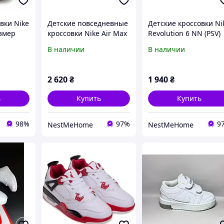
вки Nike
Детские повседневные
Детские кроссовки Ni
азмер
кроссовки Nike Air Max
Revolution 6 NN (PSV)
,
SC (PSV) с застежкой-
(DD1095-607), красны
В наличии
В наличии
липучкой для легких
шагов и надежной
фиксации (CZ5356-002)
2 620
₴
1 940
₴
ь
Купить
Купить
98%
97%
9
NestMeHome
NestMeHome