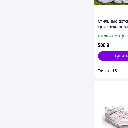
Стильные детс
кроссовки анал
Air Blue найк а
Готово к отпра
синие р31-32
500
₴
Купит
Точка 115