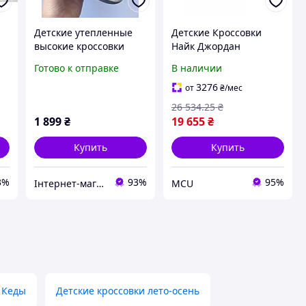
Детские утепленные
Детские Кроссовки
высокие кроссовки
Найк Джордан
r
Nike размер 33, 36
Оригинал Nike Jordan 4
Готово к отправке
В наличии
Retro Cacao Wow (GS)
FB2214-200
3276
от
₴
/мес
26 534
.25
₴
1 899
₴
19 655
₴
Купить
Купить
3%
93%
95%
Інтернет-магазин спортивного взуття "Topstyle"
MCU
Кеды
Детские кроссовки лето-осень