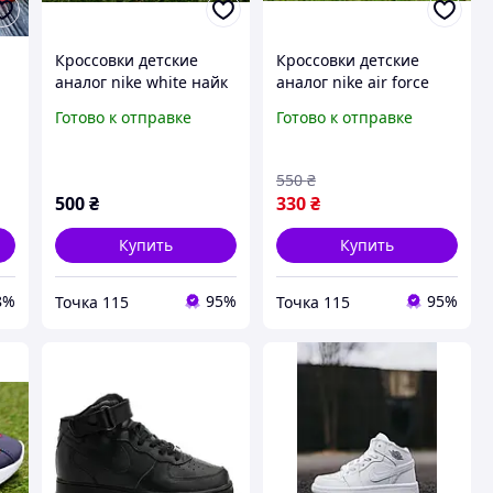
Кроссовки детские
Кроссовки детские
аналог nike white найк
аналог nike air force
белые на липучках
black найк черный р26-
Готово к отправке
Готово к отправке
йк
р28-29
29
-
550
₴
500
₴
330
₴
Купить
Купить
8%
95%
95%
Точка 115
Точка 115