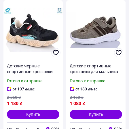
Детские черные
Детские спортивные
спортивные кроссовки
кроссовки для мальчика
для мальчика
на липучке
Готово к отправке
Готово к отправке
197
180
от
₴
/мес
от
₴
/мес
2 360
₴
2 160
₴
1 180
₴
1 080
₴
Купить
Купить
92%
92%