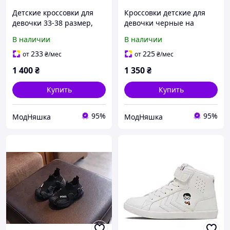
Детские кроссовки для
Кроссовки детские для
девочки 33-38 размер,
девочки черные на
спортивные кроссовки на
липучке спортивные 32-
В наличии
В наличии
липучке, легкие
37
кроссовки.
233
225
от
₴
/мес
от
₴
/мес
1 400
₴
1 350
₴
Купить
Купить
95%
95%
МодНяшка
МодНяшка