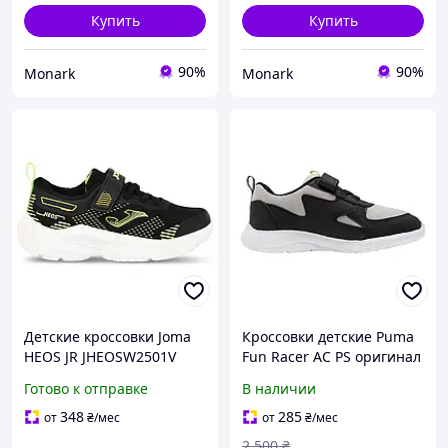
Купить
Купить
90%
90%
Monark
Monark
Детские кроссовки Joma
Кроссовки детские Puma
HEOS JR JHEOSW2501V
Fun Racer AC PS оригинал
размер 26-34 черные
черные спортивные для
Готово к отправке
В наличии
спортивные
мальчика и девочки
размер 31 стелька 19,5 см
348
285
от
₴
/мес
от
₴
/мес
2 500
₴