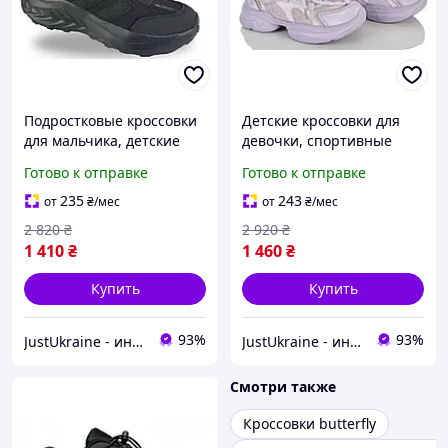
Подростковые кроссовки
Детские кроссовки для
для мальчика, детские
девочки, спортивные
стильные кроссовки на
кроссовки на липучке на
Готово к отправке
Готово к отправке
мальчика, спортивные
девочку, демисезонные
кроссовки на мальчика
кроссовки на девочек
235
243
от
₴
/мес
от
₴
/мес
2 820
₴
2 920
₴
1 410
₴
1 460
₴
Купить
Купить
93%
93%
JustUkraine - интернет магазин мужской и женской обуви
JustUkraine - интернет магазин мужской и женской обуви
Смотри также
Кроссовки butterfly