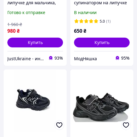
липучке для мальчика,
супинатором на липучке
спортивные кроссовки на
черные Sport,
Готово к отправке
В наличии
мальчика подростка
ортопедические
спортивные кроссовки
5.0
(1)
1 960
₴
для мальчика и девочки,
980
₴
650
₴
Купить
Купить
93%
95%
JustUkraine - интернет магазин мужской и женской обуви
МодНяшка