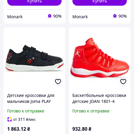
Купить
Купить
90%
90%
Monark
Monark
Детские кроссовки для
Баскетбольные кроссовки
мальчиков Joma PLAY
детские JDAN 1801-4
WPLAYW2306V размер 35-
размер 31 красный
Готово к отправке
Готово к отправке
EUR/34-UKR темно-синие
спортивные
спортивные
311
от
₴
/мес
1 863
.12
₴
932
.80
₴