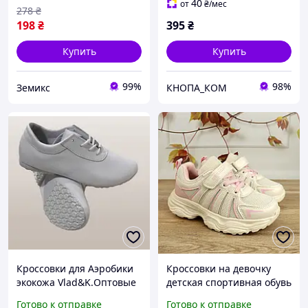
физкультуры фитнеса
40
от
₴
/мес
278
₴
йоги Салатовый
198
₴
395
₴
Купить
Купить
99%
98%
Земикс
КНОПА_КОМ
Кроссовки для Аэробики
Кроссовки на девочку
экокожа Vlad&K.Оптовые
детская спортивная обувь
цены уточняйте.
Flip от тм Том.м
Готово к отправке
Готово к отправке