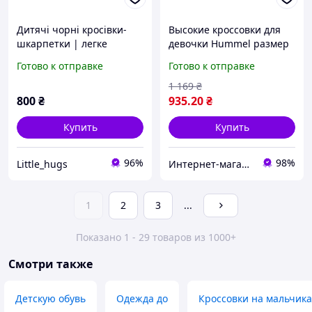
Дитячі чорні кросівки-
Высокие кроссовки для
шкарпетки | легке
девочки Hummel размер
спортивне взуття для
31. Детские спортивные
Готово к отправке
Готово к отправке
дітей | м які та гнучкі
сникерсы
1 169
₴
800
₴
935
.20
₴
Купить
Купить
96%
98%
Little_hugs
Интернет-магазин брендовой обуви ShoesLike
1
2
3
...
Показано 1 - 29 товаров из 1000+
Смотри также
Детскую обувь
Одежда до
Кроссовки на мальчика