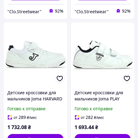
92%
92%
"Clo.Streetwear"
"Clo.Streetwear"
Детские кроссовки для
Детские кроссовки для
мальчиков Joma HARVARD
мальчиков Joma PLAY
WHARW2203V размер 33-
WPLAYW2333V размер 34-
Готово к отправке
Готово к отправке
EUR/32-UKR белые
EUR/33-UKR белые
спортивные
спортивные
289
282
от
₴
/мес
от
₴
/мес
1 732
.08
₴
1 693
.44
₴