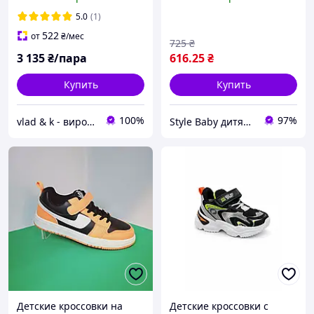
5.0
(1)
522
от
₴
/мес
725
₴
3 135
₴/пара
616
.25
₴
Купить
Купить
100%
97%
vlad & k - виробник дитячого взуття та одягу для танців і гімнастики
Style Baby дитячий магазин
Детские кроссовки на
Детские кроссовки с