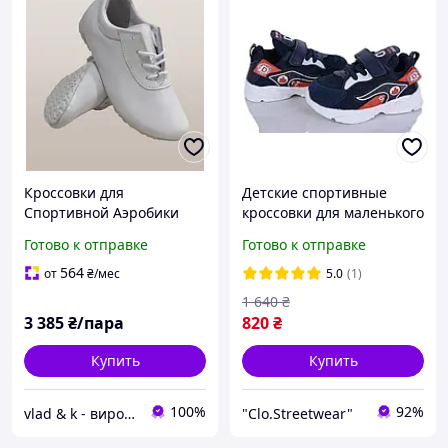
Кроссовки для
Детские спортивные
Спортивной Аэробики
кроссовки для маленького
Vlad&K Оптовые цены
мальчика
Готово к отправке
Готово к отправке
уточняйте.
564
от
₴
/мес
5.0
(1)
1 640
₴
3 385
₴/пара
820
₴
Купить
Купить
100%
92%
vlad & k - виробник дитячого взуття та одягу для танців і гімнастики
"Clo.Streetwear"