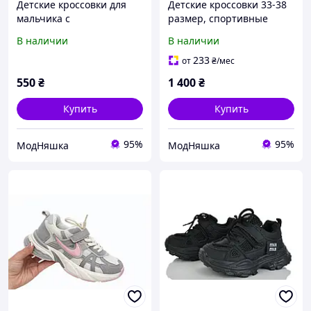
Детские кроссовки для
Детские кроссовки 33-38
мальчика с
размер, спортивные
липучкой,синие
кроссовки на липучке для
В наличии
В наличии
спортивные (размеры
мальчика, черные
21,23,25)
подростковые кроссовки
233
от
₴
/мес
550
₴
1 400
₴
Купить
Купить
95%
95%
МодНяшка
МодНяшка