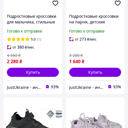
Подростковые кроссовки
Подростковые кроссовки
для мальчика, стильные
на парня, детские
детские кроссовки для
демисезонные кроссовки
Готово к отправке
Готово к отправке
мальчика, спортивные
на мальчика, спортивные
кроссовки на мальчика
кроссовки для мальчика
273
5.0
(1)
от
₴
/мес
380
от
₴
/мес
4 560
₴
3 280
₴
2 280
₴
1 640
₴
Купить
Купить
93%
93%
JustUkraine - интернет магазин мужской и женской обуви
JustUkraine - интернет магазин мужской и женской обуви