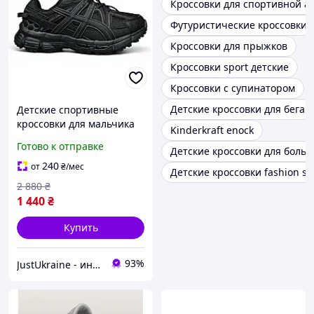
Кроссовки для спортивной а
Футуристические кроссовки
Кроссовки для прыжков
Кроссовки sport детские
Кроссовки с супинатором
Детские кроссовки для бега
Детские спортивные
кроссовки для мальчика
Kinderkraft enock
подростка на шнуровке
Готово к отправке
Детские кроссовки для боль
240
от
₴
/мес
Детские кроссовки fashion sp
2 880
₴
1 440
₴
Купить
93%
JustUkraine - интернет магазин мужской и женской обуви