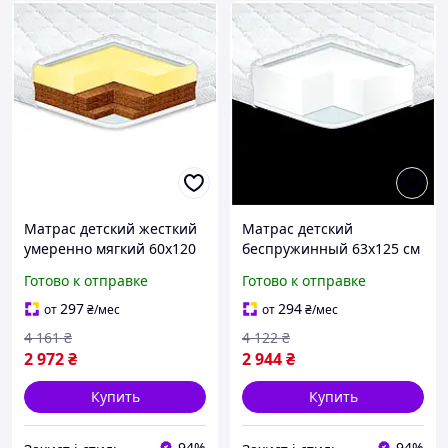
Матрас детский жесткий
Матрас детский
умеренно мягкий 60х120
беспружинный 63х125 см
см гипоаллергенный
с гипоаллергенным
Готово к отправке
Готово к отправке
Eurosleep MC-3581
наполнителем для сна
Eurosleep MC-3744
297
294
от
₴
/мес
от
₴
/мес
4 161
₴
4 122
₴
2 972
₴
2 944
₴
Купить
Купить
94%
94%