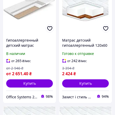
Гипоаллергенный
Матрас детский
детский матрас
гипоаллергенный 120x60
двухсторонний для от 0
см жесткость средняя
В наличии
Готово к отправке
до 3 лет Kinder Киндер
кокосовая койра
Matro
Eurosleep MC-3524
265
242
от
₴
/мес
от
₴
/мес
от
2 946
₴
3 394
₴
от
2 651
.40
₴
2 424
₴
Купить
Купить
98%
94%
Office Systems 24 - меблі для всіх! Україна! Підбираємо з любов'ю!
Захист і стиль — в одному магазині