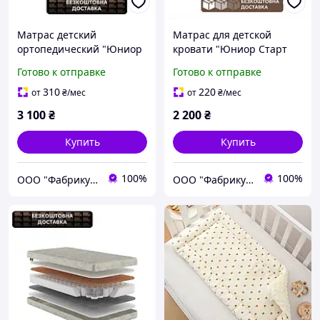
Матрас детский
Матрас для детской
ортопедический "Юниор
кровати "Юниор Старт
Натур Звездочка" 60*120
Звездочка" 70х140 см
Готово к отправке
Готово к отправке
жесткий анатомический
ортопедический средне-
гипоаллергенный
жесткий
310
220
от
₴
/мес
от
₴
/мес
гипоаллергенный
3 100
₴
2 200
₴
Купить
Купить
100%
100%
ООО "Фабрикум" - магазин ортопедических матрасов
ООО "Фабрикум" - магазин ортопедических матрасов