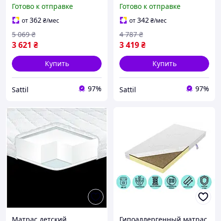
латекс мемори
средней жесткости для
Готово к отправке
Готово к отправке
гипоаллергенный
кроватки
Eurosleep PS-10653
гипоаллергенный
362
342
от
₴
/мес
от
₴
/мес
Eurosleep PS-10872
5 069
₴
4 787
₴
3 621
₴
3 419
₴
Купить
Купить
97%
97%
Sattil
Sattil
Матрас детский
Гипоаллергенный матрас