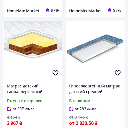
97%
97%
HomeMix Market
HomeMix Market
Матрас детский
Гипоаллергенный матрас
гипоаллергенный
детский средней
жесткий 60х120 см кокос
жесткости из
Готово к отправке
В наличии
латекс Eurosleep HM-8028
пенополиуретана для
детей 4-6 лет Simba
297
283
от
₴
/мес
от
₴
/мес
Симба Matro
4 154
₴
от
3 145
₴
2 967
₴
от
2 830
.50
₴