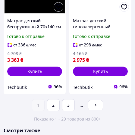
Матрас детский
Матрас детский
беспружинный 70х140 см
гипоаллергенный
средняя жесткость
кокосовый 70х140 см
Готово к отправке
Готово к отправке
гипоаллергенный для
Eurosleep BT-17813
кроватки Eurosleep BT-
336
298
от
₴
/мес
от
₴
/мес
17613
4 708
₴
4 165
₴
3 363
₴
2 975
₴
Купить
Купить
96%
96%
Techbutik
Techbutik
1
2
3
...
Показано 1 - 29 товаров из 800+
Смотри также