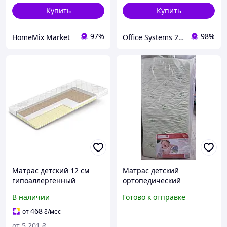
Купить
Купить
97%
98%
HomeMix Market
Office Systems 24 - меблі для всіх! Україна! Підбираємо з любов'ю!
Матрас детский 12 см
Матрас детский
гипоаллергенный
ортопедический
двусторонний для детей
гипоаллергенный
В наличии
Готово к отправке
4-6 лет Hot wheels
Хотвилс Matro
468
от
₴
/мес
от
5 201
₴