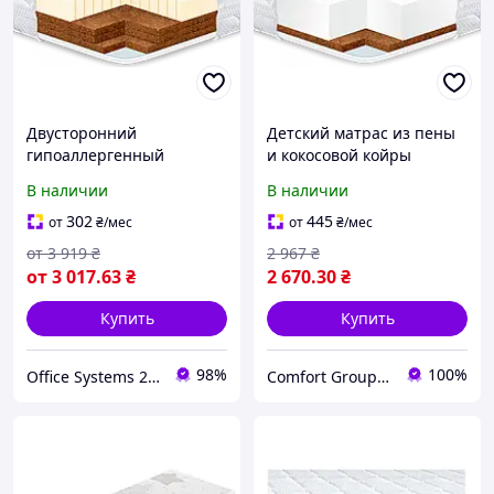
Двусторонний
Детский матрас из пены
гипоаллергенный
и кокосовой койры
ортопедический детский
гипоаллергенный со
В наличии
В наличии
матрас Kiddy Cocos-Latex
съемным чехлом Kiddy
3+3 Eurosleep в кроватку
Cocos Кидди Кокос
302
445
от
₴
/мес
от
₴
/мес
малышу
Eurosleep
от
3 919
₴
2 967
₴
от
3 017
.63
₴
2 670
.30
₴
Купить
Купить
98%
100%
Office Systems 24 - меблі для всіх! Україна! Підбираємо з любов'ю!
Comfort Group- інтернет-магазин товарів для комфортного сну