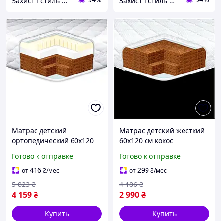
Захист і стиль — в одному магазині
Захист і стиль — в одному магазині
Матрас детский
Матрас детский жесткий
ортопедический 60х120
60х120 см кокос
см латекс кокос
гипоаллергенный
Готово к отправке
Готово к отправке
гипоаллергенный
Eurosleep HM-8027
Eurosleep HM-7974
416
299
от
₴
/мес
от
₴
/мес
5 823
₴
4 186
₴
4 159
₴
2 990
₴
Купить
Купить