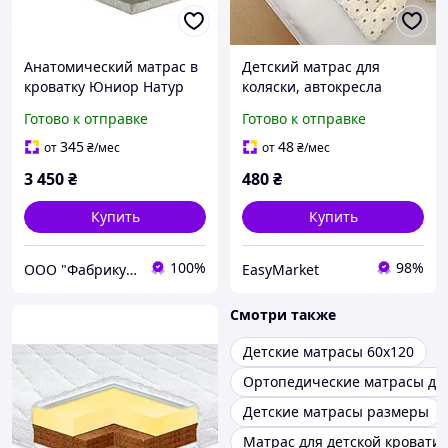
Анатомический матрас в
Детский матрас для
кроватку Юниор Натур
коляски, автокресла
Звездочка 65x125 см
35×75 см хлопок с
Готово к отправке
Готово к отправке
жесткий
принтом сердечки
гипоаллергенный
мягкий, дышащий,
345
48
от
₴
/мес
от
₴
/мес
детский
гипоалергенный
3 450
₴
480
₴
Купить
Купить
100%
98%
ООО "Фабрикум" - магазин ортопедических матрасов
EasyMarket
Смотри также
Детские матрасы 60х120
Ортопедические матрасы дл
Детские матрасы размеры
Матрас для детской кровати