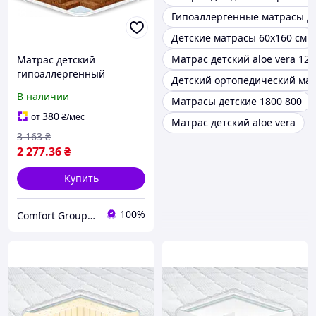
Гипоаллергенные матрасы дл
Детские матрасы 60х160 см
Матрас детский aloe vera 120
Матрас детский
гипоаллергенный
Детский ортопедический ма
двусторонний матрас
В наличии
Матрасы детские 1800 800
пена мемори Kiddy Visco
Cocos Eurosleep
380
от
₴
/мес
Матрас детский aloe vera
3 163
₴
2 277
.36
₴
Купить
100%
Comfort Group- інтернет-магазин товарів для комфортного сну