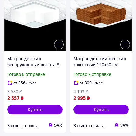
Матрас детский
Матрас детский жесткий
беспружинный высота 8
кокосовый 120х60 см
см размер 60х120 см
гипоаллергенный
Готово к отправке
Готово к отправке
гипоаллергенный
Eurosleep MC-3580
Eurosleep MC-3525
256
300
от
₴
/мес
от
₴
/мес
3 580
₴
4 193
₴
2 557
₴
2 995
₴
Купить
Купить
94%
94%
Захист і стиль — в одному магазині
Захист і стиль — в одному магазині