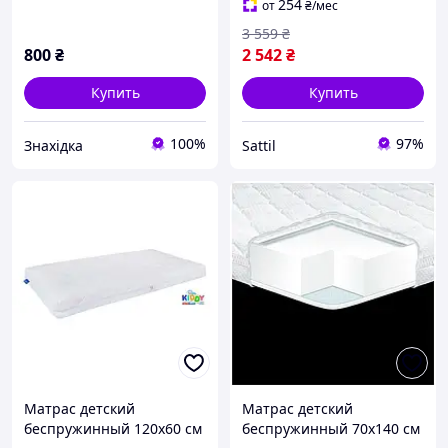
10652
254
от
₴
/мес
3 559
₴
800
₴
2 542
₴
Купить
Купить
100%
97%
Знахідка
Sattil
Матрас детский
Матрас детский
беспружинный 120х60 см
беспружинный 70х140 см