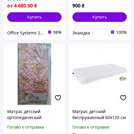
от
4 680
.90
₴
900
₴
Купить
Купить
98%
100%
Office Systems 24 - меблі для всіх! Україна! Підбираємо з любов'ю!
Знахідка
Матрас детский
Матрас детский
ортопедический
беспружинный 60х120 см
гипоаллергенный
гипоаллергенный с
Готово к отправке
Готово к отправке
чехлом Eurosleep PS-