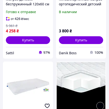
беспружинный 120х60 см
ортопедический детский
гипоаллергенный для сна
двусторонний LukDom
Готово к отправке
В наличии
Eurosleep PS-10873
Пенка - Кокос 180х80х10
426
от
₴
/мес
5 961
₴
4 258
₴
3 800
₴
Купить
Купить
97%
100%
Sattil
Danik Boss