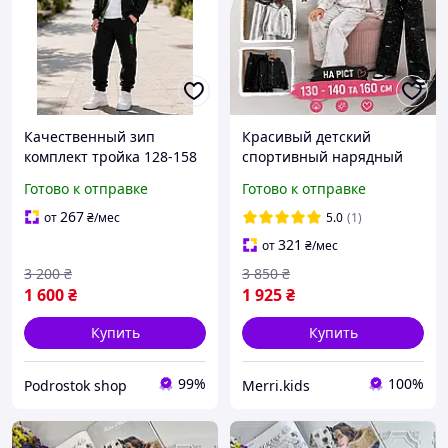
Качественный зип
Красивый детский
комплект тройка 128-158
спортивный нарядный
см демисезонный черно
демисезонный костюм
Готово к отправке
Готово к отправке
белый на мальчика
134, 140, 160 см двунитка,
подростка, детские
модный комплект двойка
267
от
₴
/мес
5.0
(1)
красивые спортивные
в школу для девочки
321
от
₴
/мес
костюмы
3 200
₴
3 850
₴
1 600
₴
1 925
₴
Купить
Купить
99%
100%
Podrostok shop
Merri.kids