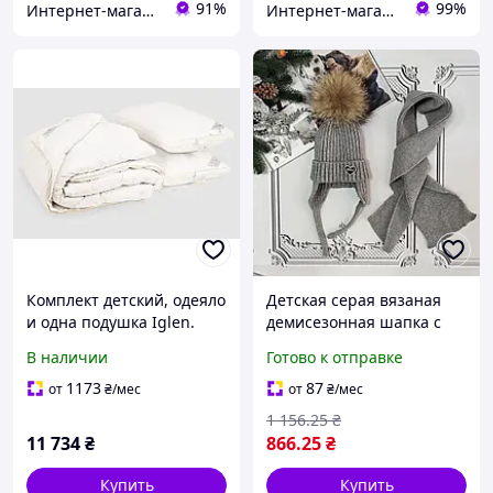
91%
99%
Интернет-магазин Allegoriya
Интернет-магазин "Satin"
Комплект детский, одеяло
Детская серая вязаная
и одна подушка Iglen.
демисезонная шапка c
Royal series пуховые
завязками, комплект с
В наличии
Готово к отправке
(белый пух)
шарфом, натуральный
демисезонные в
бубон
1173
87
от
₴
/мес
от
₴
/мес
батистовом тике
1 156
.25
₴
11 734
₴
866
.25
₴
Купить
Купить