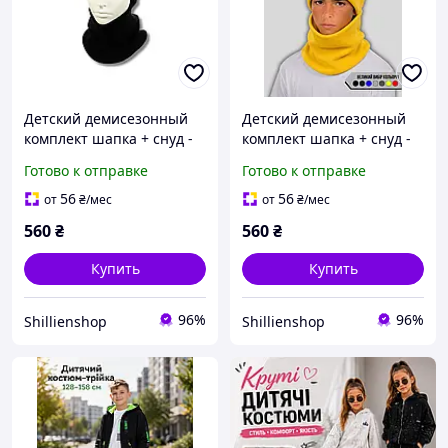
Детский демисезонный
Детский демисезонный
комплект шапка + снуд -
комплект шапка + снуд -
Тачки / Cars
Наруто / Naruto
Готово к отправке
Готово к отправке
56
56
от
₴
/мес
от
₴
/мес
560
₴
560
₴
Купить
Купить
96%
96%
Shillienshop
Shillienshop