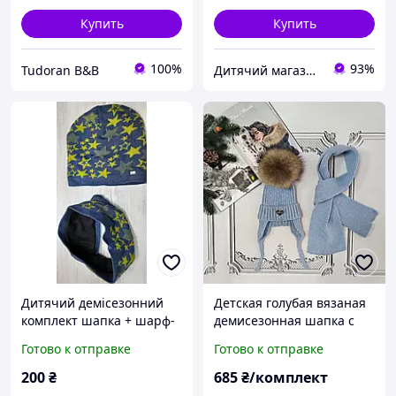
Купить
Купить
100%
93%
Tudoran B&B
Дитячий магазин СОНЕЧКО
Дитячий демісезонний
Детская голубая вязаная
комплект шапка + шарф-
демисезонная шапка c
снуд, шапка з хомутом
завязками, комплект с
Готово к отправке
Готово к отправке
весняна
шарфом, натуральный
бубон
200
₴
685
₴/комплект