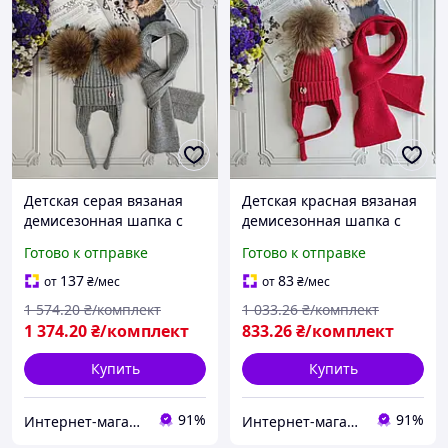
Детская серая вязаная
Детская красная вязаная
демисезонная шапка c
демисезонная шапка c
завязками, комплект с
завязками, комплект с
Готово к отправке
Готово к отправке
шарфом, натуральные
шарфом, натуральный
бубоны ALL822 Детская
бубон ALL1459 Детская
137
83
от
₴
/мес
от
₴
/мес
1 574
.20
₴/комплект
1 033
.26
₴/комплект
1 374
.20
₴/комплект
833
.26
₴/комплект
Купить
Купить
91%
91%
Интернет-магазин Allegoriya
Интернет-магазин Allegoriya