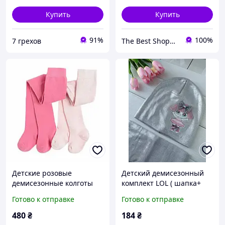
Купить
Купить
91%
100%
7 грехов
The Best Shopping
Детские розовые
Детский демисезонный
демисезонные колготы
комплект LOL ( шапка+
92-98 см (2-3 года)
хомут) для девочки, р. 52
Готово к отправке
Готово к отправке
комплект 2шт.
480
₴
184
₴