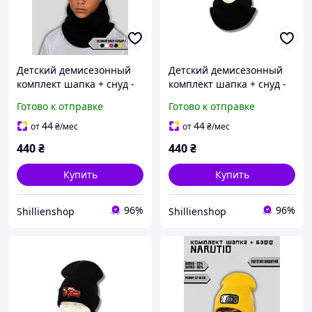
Детский демисезонный
Детский демисезонный
комплект шапка + снуд -
комплект шапка + снуд -
Игра в Кальмара / Squid
Игра в Кальмара / Squid
Готово к отправке
Готово к отправке
Game
Game
44
44
от
₴
/мес
от
₴
/мес
440
₴
440
₴
Купить
Купить
96%
96%
Shillienshop
Shillienshop