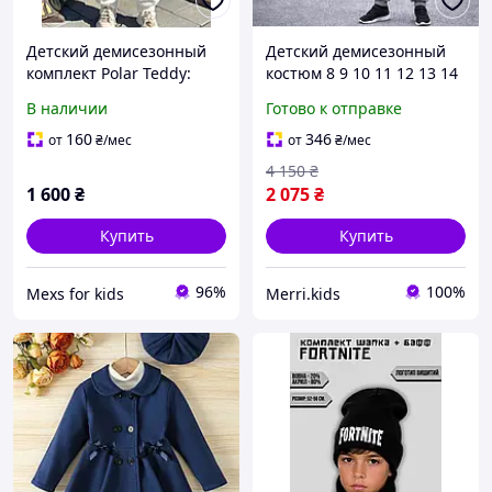
Детский демисезонный
Детский демисезонный
комплект Polar Teddy:
костюм 8 9 10 11 12 13 14
курточка, штанишки,
15 лет мальчик,
В наличии
Готово к отправке
шапочка
подростковые
трикотажные комплекты
160
346
от
₴
/мес
от
₴
/мес
серого цвета для
4 150
₴
физкультуры
1 600
₴
2 075
₴
Купить
Купить
96%
100%
Mexs for kids
Merri.kids