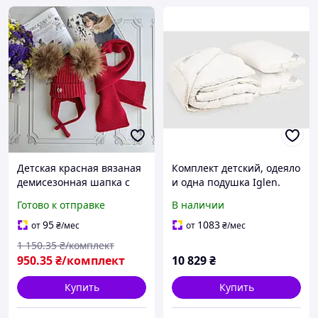
Детская красная вязаная
Комплект детский, одеяло
демисезонная шапка c
и одна подушка Iglen.
завязками, комплект с
Royal series пуховые
Готово к отправке
В наличии
шарфом, натуральные
(серый пух)
бубоны ALL1470 Детская
демисезонные в
95
1083
от
₴
/мес
от
₴
/мес
батистовом тике
1 150
.35
₴/комплект
950
.35
₴/комплект
10 829
₴
Купить
Купить