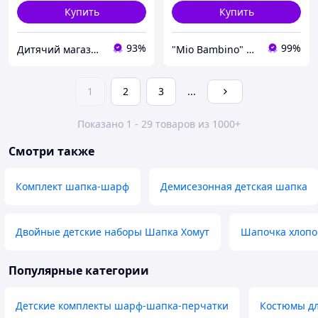
Купить
Купить
93%
99%
Дитячий магазин СОНЕЧКО
"Mio Bambino" магазин детской брендовой одежды
1
2
3
...
Показано 1 - 29 товаров из 1000+
Смотри также
Комплект шапка-шарф
Демисезонная детская шапка
Двойные детские наборы Шапка Хомут
Шапочка хлопо
Популярные категории
Детские комплекты шарф-шапка-перчатки
Костюмы дл