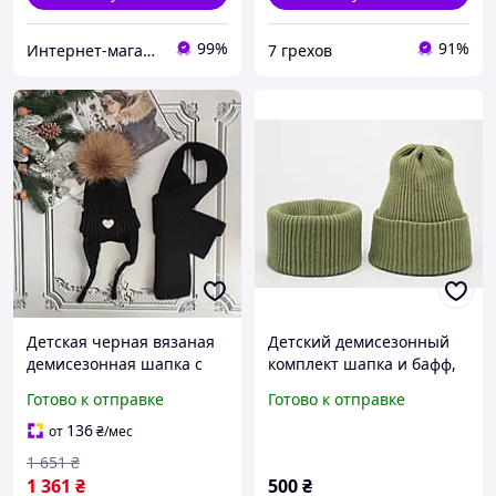
99%
91%
Интернет-магазин "Satin"
7 грехов
Детская черная вязаная
Детский демисезонный
демисезонная шапка c
комплект шапка и бафф,
завязками, комплект с
Детский осенний набор
Готово к отправке
Готово к отправке
шарфом, натуральный
шапка и снуд, хаки
бубон
136
от
₴
/мес
1 651
₴
1 361
₴
500
₴