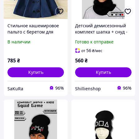
Стильное кашемировое
Детский демисезонный
пальто с беретом для
комплект шапка + снуд -
девочки, детский
Фортнайт / Fortnite
В наличии
Готово к отправке
демисезонный комплект
пальто и берет темно-
56
от
₴
/мес
синий
785
₴
560
₴
Купить
Купить
96%
96%
SaKuRa
Shillienshop