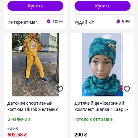
Купить
Купить
100%
99%
Интернет-магазин "Детки"
Рудий кіт
Детский спортивный
Дитячий демісезонний
костюм TikTok желтый с
комплект шапка + шарф-
худи и брюками,
снуд, шапка з хомутом
В наличии
Готово к отправке
комплект для мальчика
весняна
демисезонный турецкий
726
₴
трикотаж
602
.58
₴
200
₴