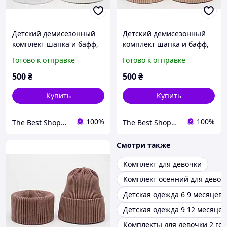
Детский демисезонный
Детский демисезонный
комплект шапка и бафф,
комплект шапка и бафф,
Детский осенний набор
Детский осенний набор
Готово к отправке
Готово к отправке
шапка и снуд, молочный
шапка и снуд, светлый
беж
500
₴
500
₴
Купить
Купить
100%
100%
The Best Shopping
The Best Shopping
Смотри также
Комплект для девочки
Комплект осенний для девоч
Детская одежда 6 9 месяцев
Детская одежда 9 12 месяцев
Комплекты для девочки 2 год