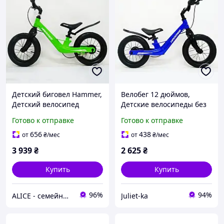
Детский биговел Hammer,
Велобег 12 дюймов,
Детский велосипед
Детские велосипеды без
прогулочный, Беговел
педалей, Беговел для
Готово к отправке
Готово к отправке
для мальчика беговел-
детей, Беговел для
велосипед MF-40
малышей IN-56
656
438
от
₴
/мес
от
₴
/мес
3 939
₴
2 625
₴
Купить
Купить
96%
94%
ALICE - семейный Интернет-магазин, товары для всей семьи
Juliet-ka