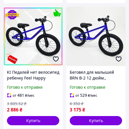
KI Педалей нет велосипед
Беговел для малышей
ребенку Feel Happy
BRN B-2 12 дюйм.,
Hammer беговел для
Беговел для детей,
Готово к отправке
Готово к отправке
малышей с ручным
Велосипеды малышей
тормозом для развития
Детские велосипеды YR-
481
529
от
₴
/мес
от
₴
/мес
FIR41_R
87
3 809
.52
₴
6 350
₴
2 886
₴
3 175
₴
Купить
Купить