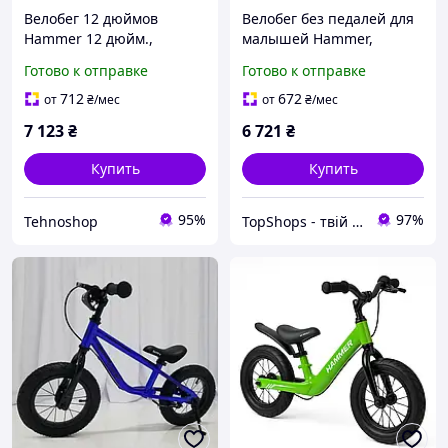
Велобег 12 дюймов
Велобег без педалей для
Hammer 12 дюйм.,
малышей Hammer,
Детские велосипеды,
Велобиг детский, Детский
Готово к отправке
Готово к отправке
Велобег без педалей для
беговел-велосипед IO-65
малышей DP-84
712
672
от
₴
/мес
от
₴
/мес
7 123
₴
6 721
₴
Купить
Купить
95%
97%
Tehnoshop
TopShops - твій інтернет магазин