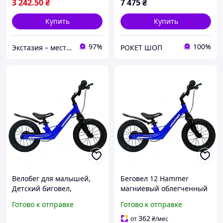
3 242
.50
₴
7 475
₴
Купить
Купить
97%
100%
Экстазия – место, где рождаются наслаждения
РОКЕТ ШОП
Велобег для малышей,
Беговел 12 Hammer
Детский биговел,
магниевый облегченный
Двухколесный легкий
с ручным тормозом
Готово к отправке
Готово к отправке
детский велосипед
надувные колеса 12
беговел-велосипед QE-70
дюймов подставка крыло
362
от
₴
/мес