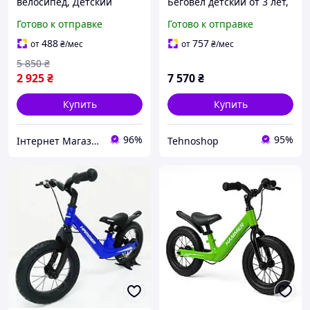
велосипед, Детский
Беговел детский от 3 лет,
биговел, Педалей нет
велосипед без педалей
Готово к отправке
Готово к отправке
велосипед ребенку
двухколесный Биговелы
Велобиг KG-66
MS-41
488
757
от
₴
/мес
от
₴
/мес
5 850
₴
2 925
₴
7 570
₴
Купить
Купить
96%
95%
Інтернет Магазин "Tano"
Tehnoshop