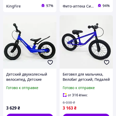
97%
94%
KingFire
Фито-аптека Сила рослин
Детский двухколесный
Беговел для мальчика,
велосипед, Детские
Велобиг детский, Педалей
велосипеды без педалей,
нет велосипед ребенку,
Готово к отправке
Готово к отправке
Двухколесный велосипед
Детские велосипеды без
без педалей YB-28
педалей HU-30
316
от
₴
/мес
6 038
₴
3 629
₴
3 163
₴