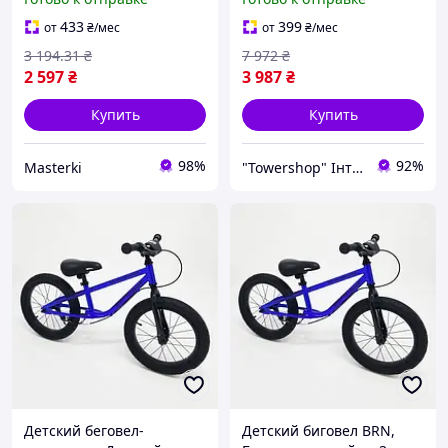
ручным тормозом
433
399
от
₴
/мес
от
₴
/мес
3 194
.31
₴
7 972
₴
2 597
₴
3 987
₴
Купить
Купить
98%
92%
Masterki
"Towershop" Інтернет-магазин
Детский беговел-
Детский биговел BRN,