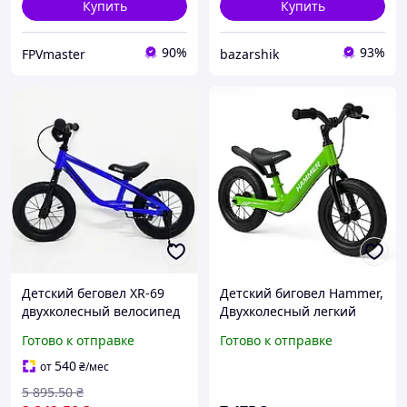
Купить
Купить
90%
93%
FPVmaster
bazarshik
Детский беговел XR-69
Детский биговел Hammer,
двухколесный велосипед
Двухколесный легкий
без педалей балансир
детский велосипед
Готово к отправке
Готово к отправке
для малышей детский
двухколесный велосипед
транспорт для прогулок
KL-13
540
от
₴
/мес
ext1
5 895
.50
₴