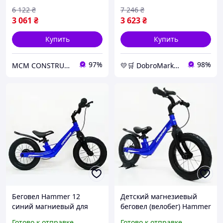
синий
6 122
₴
7 246
₴
3 061
₴
3 623
₴
Купить
Купить
97%
98%
MCM CONSTRUCTION
💛🛒 DobroMarket 💛🛒 сеть интернет-магазинов
Беговел Hammer 12
Детский магнезиевый
синий магниевый для
беговел (велобег) Hammer
детей от 2 до 4 лет с
12. Цвет: синий
Готово к отправке
Готово к отправке