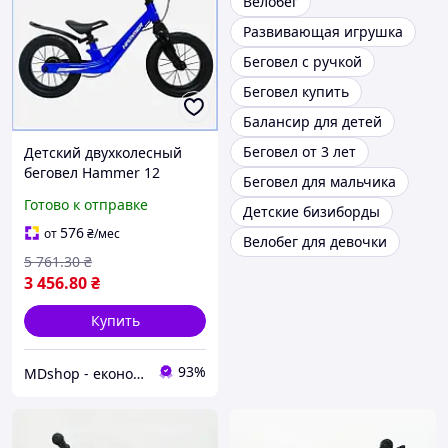
Велобег
Развивающая игрушка
Беговел с ручкой
Беговел купить
Балансир для детей
Беговел от 3 лет
Детский двухколесный
беговел Hammer 12
Беговел для мальчика
дюймов легкий
Готово к отправке
Детские бизиборды
транспорт без педалей
для малышей от 2 лет
576
от
₴
/мес
Велобег для девочки
МШоп1
5 761
.30
₴
3 456
.80
₴
Купить
93%
MDshop - економія поруч