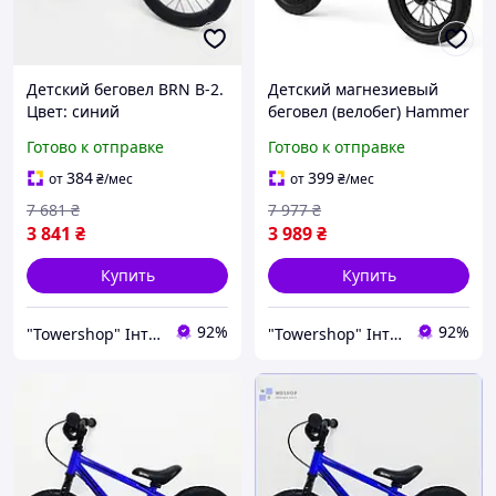
Детский беговел BRN B-2.
Детский магнезиевый
Цвет: синий
беговел (велобег) Hammer
12. Цвет: зеленый
Готово к отправке
Готово к отправке
384
399
от
₴
/мес
от
₴
/мес
7 681
₴
7 977
₴
3 841
₴
3 989
₴
Купить
Купить
92%
92%
"Towershop" Інтернет-магазин
"Towershop" Інтернет-магазин