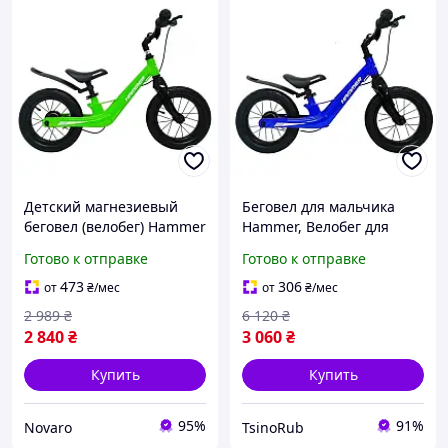
Детский магнезиевый
Беговел для мальчика
беговел (велобег) Hammer
Hammer, Велобег для
12. Цвет: зеленый
малышей, Педалей нет
Готово к отправке
Готово к отправке
(ws66615_WS)
велосипед ребенку,
Детские велосипеды DL-
473
306
от
₴
/мес
от
₴
/мес
61
2 989
₴
6 120
₴
2 840
₴
3 060
₴
Купить
Купить
95%
91%
Novaro
TsinoRub