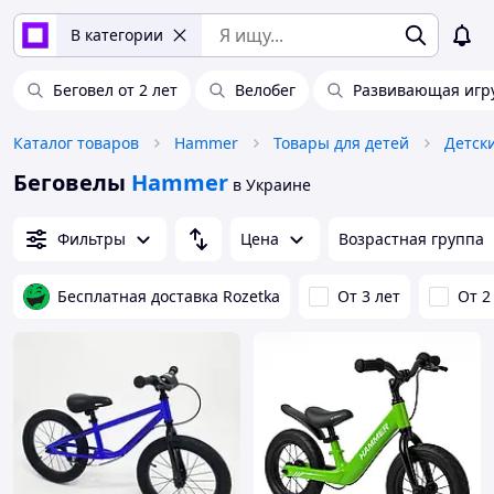
В категории
Беговел от 2 лет
Велобег
Развивающая игр
Каталог товаров
Hammer
Товары для детей
Детск
Беговелы
Hammer
в Украине
Фильтры
Цена
Возрастная группа
Бесплатная доставка Rozetka
От 3 лет
От 2