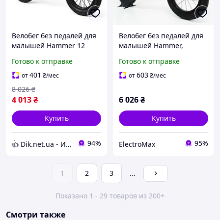
Велобег без педалей для
Велобег без педалей для
малышей Hammer 12
малышей Hammer,
дюйм., Детские
Велосипеды для
Готово к отправке
Готово к отправке
велосипеды без педалей,
малышей, Детский
Беговел для мальчика YV-
биговел Велобег FC-40
401
603
от
₴
/мес
от
₴
/мес
66
8 026
₴
4 013
₴
6 026
₴
Купить
Купить
94%
95%
👍 Dik.net.ua - Интернет магазин
ElectroMax
1
2
3
...
Показано 1 - 29 товаров из 200+
Смотри также