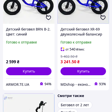
Детский беговел BRN B-2.
Детский беговел XR-69
Цвет: синий
двухколесный балансир
без педалей надежный
Готово к отправке
Готово к отправке
транспорт для малышей
на прогулку МШоп1
540
от
₴
/мес
5 402
.50
₴
2 599
₴
3 241
.50
₴
Купить
Купить
94%
93%
ARMOR.TE.UA
MDshop - економія поруч
Смотри также
Беговел от 2 лет