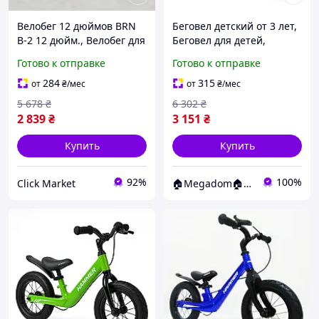
Велобег 12 дюймов BRN
Беговел детский от 3 лет,
B-2 12 дюйм., Велобег для
Беговел для детей,
малышей, Детский
Велобег для малышей,
Готово к отправке
Готово к отправке
беговел-велосипед,
Велобиг детский
Беговел для детей DM-28
малышей ES-50
284
315
от
₴
/мес
от
₴
/мес
5 678
₴
6 302
₴
2 839
₴
3 151
₴
Купить
Купить
92%
100%
Click Market
🏠Megadom🏠 - Интернет магазин товаров для дома и путешествий