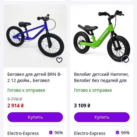
Беговел для детей BRN B-
Велобиг детский Hammer,
2 12 дюйм., Беговел
Велобег без педалей для
детский от 3 лет для
малышей, Педалей нет
Готово к отправке
Готово к отправке
мальчика PR-91
велосипед ребенку IM-82
5 778
₴
2 914
₴
3 109
₴
Купить
Купить
96%
96%
Electro-Express
Electro-Express