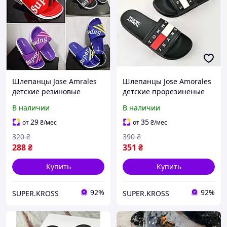
Шлепанцы Jose Amrales
Шлепанцы Jose Amorales
детские резиновые
детские прорезиненые
разноцветные 30р
черные
В наличии
В наличии
29
35
от
₴
/мес
от
₴
/мес
320
₴
390
₴
288
₴
351
₴
Купить
Купить
92%
92%
SUPER.KROSS
SUPER.KROSS