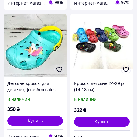
98%
97%
Интернет магазин спортивной обуви Shoes-Factory
Интернет-магазин Налетайка
Детские кроксы для
Кроксы детские 24-29 р
девочек, Jose Amorales
(14-18 см)
(код 1921) размеры: 29-34
В наличии
В наличии
350
₴
322
₴
Купить
Купить
97%
Интернет-магазин Налетайка