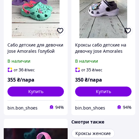
Cабо детские для девочки
Кроксы сабо детские на
Jose Amorales Голубой
девочку Jose Amorales
(791)
Сиреневый (1478)
В наличии
В наличии
36
35
от
₴
/мес
от
₴
/мес
355
₴/пара
350
₴/пара
Купить
Купить
94%
94%
bin.bon_shoes
bin.bon_shoes
Смотри также
Кроксы женские