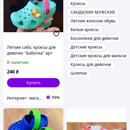
Кроксы
САНДАЛИИ МУЖСКИЕ
Летняя женская обувь
Белые кроксы
Босоножки для девочки
Детские кроксы
Легкие сабо, кроксы для
девочек "Бабочка" арт
Детские кроксы для мальчик
DPL-047S 28/29-18см
В наличии
Кроксы для девочки
бирюзовые
246
₴
Шлепки
Купить
99%
Интернет- магазин "TopMir" качественная детская обувь для всех