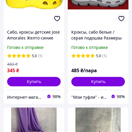
Сабо, кроксы детские Jose
Кроксы, сабо белые /
Amorales Желто-синие
серая подошва Размеры
36, 37, 38, 39, 40, 41, 42,
Готово к отправке
Готово к отправке
43, 44, 45, 46 JoAm 116105
5.0
(1)
5.0
(1)
460
₴
345
₴
485
₴/пара
Купить
Купить
98%
98%
Интернет-магазин "Streetmoda"
"Мои туфли" - интернет магазин обуви на все случаи жизни.