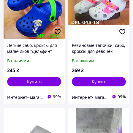
Легкие сабо, кроксы для
Резиновые тапочки, сабо,
мальчиков "Дельфин"
кроксы для девочек
цвет ярко-синий р.21-
"Осьминожка" , белые
В наличии
В наличии
13см
28/29-18см
245
₴
269
₴
Купить
Купить
99%
99%
Интернет- магазин "TopMir" качественная детская обувь для всех
Интернет- магазин "TopMir" качественная детская обувь для всех