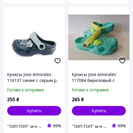
Кроксы Jose Amorales
Кроксы Jose Amorales
116137 синие с серым р.
117084 бирюзовый с
22-29
лимонным р. 28-35
Готово к отправке
Готово к отправке
255
₴
265
₴
Купить
Купить
99%
99%
"ТИП-ТОП" м-н детской и подростковой обуви
"ТИП-ТОП" м-н детской и подростковой обуви