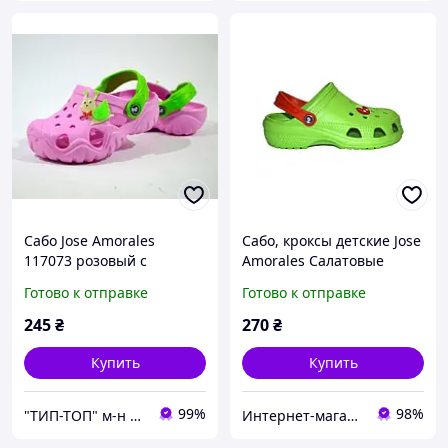
Сабо Jose Amorales
Сабо, кроксы детские Jose
117073 розовый с
Amorales Салатовые
салатовым р. 28/29
Готово к отправке
Готово к отправке
245
₴
270
₴
Купить
Купить
99%
98%
"ТИП-ТОП" м-н детской и подростковой обуви
Интернет-магазин "Streetmoda"