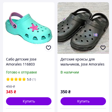
Сабо детские Jose
Детские кроксы для
Amorales 116803
мальчиков, Jose Amorales
Бирюзовый
(код 0812) размеры: 37-39
Готово к отправке
В наличии
5.0
(1)
450
₴
345
₴
350
₴
Купить
Купить