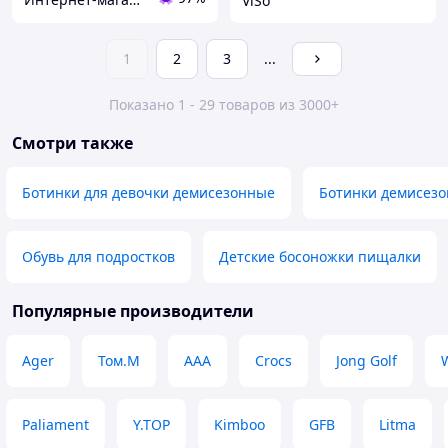
ViSo
1
2
3
...
Показано 1 - 29 товаров из 3000+
Смотри также
Ботинки для девочки демисезонные
Ботинки демисезо
Обувь для подростков
Детские босоножки пищалки
Популярные производители
Ager
Том.М
ААА
Crocs
Jong Golf
Paliament
Y.TOP
Kimboo
GFB
Litma