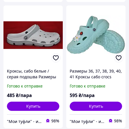
Кроксы, сабо белые /
Размеры 36, 37, 38, 39, 40,
серая подошва Размеры
41 Кроксы сабо crocs
36, 37, 38, 39, 40, 41, 42,
клоги бирюзовые, из
Готово к отправке
Готово к отправке
43, 44, 45, 46 JoAm 116105
пены (ЭВА), легкие и
удобные JoAm 124059
485
₴/пара
595
₴/пара
Купить
Купить
98%
98%
"Мои туфли" - интернет магазин обуви на все случаи жизни.
"Мои туфли" - интернет магазин обуви на все случаи жизни.