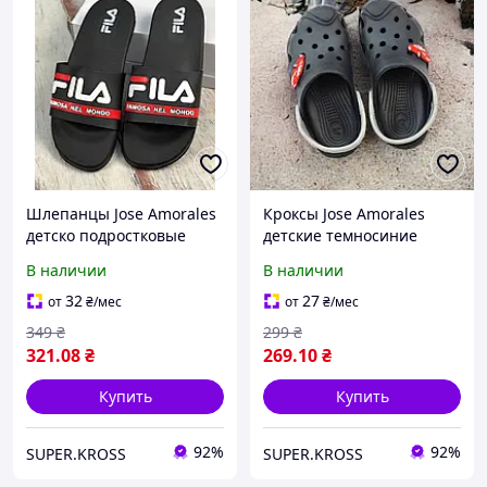
Шлепанцы Jose Amorales
Кроксы Jose Amorales
детско подростковые
детские темносиние
резиновые черные
В наличии
В наличии
32
27
от
₴
/мес
от
₴
/мес
349
₴
299
₴
321
.08
₴
269
.10
₴
Купить
Купить
92%
92%
SUPER.KROSS
SUPER.KROSS