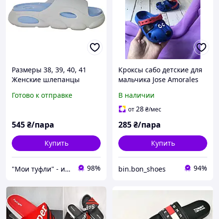
Размеры 38, 39, 40, 41
Кроксы сабо детские для
Женские шлепанцы
мальчика Jose Amorales
тапочки сланцы, белые,
Синий (132)
Готово к отправке
В наличии
на подошве танкетке из
пены, легкие и удобные
28
от
₴
/мес
JoAm 124204
545
₴/пара
285
₴/пара
Купить
Купить
98%
94%
"Мои туфли" - интернет магазин обуви на все случаи жизни.
bin.bon_shoes