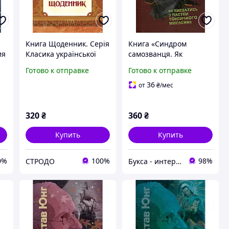
Книга Щоденник. Серія
Книга «Синдром
ия
Класика української
самозванця. Як
літератури. Автор -
вирватися з пастки
Готово к отправке
Готово к отправке
Олександр Довженко
токсичного мислення».
(ЦУЛ)
Автор - Джессамі
36
от
₴
/мес
Хібберд
320
₴
360
₴
Купить
Купить
0%
100%
98%
СТРОДО
Букса - интернет-магазин книг, товаров для детей и подарков