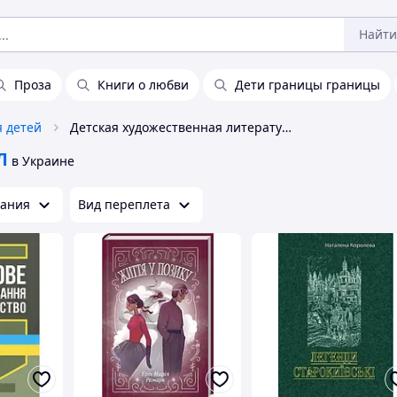
Найти
Проза
Книги о любви
Дети границы границы
я детей
Детская художественная литература ЦУЛ
Л
в Украине
дания
Вид переплета