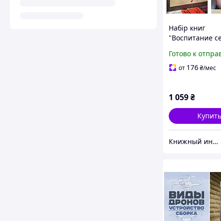
Набір книг
"Воспитание с
Без правил и
Готово к отпра
условий","Цел
меня! Как вос
176
от
₴
/мес
детей с любов
1 059
₴
Купит
Книжный интернет-магазин "BestBook"