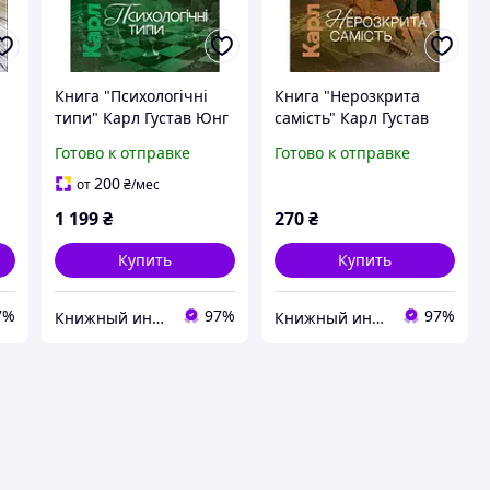
Книга "Психологічні
Книга "Нерозкрита
типи" Карл Густав Юнг
самість" Карл Густав
Юнг
Готово к отправке
Готово к отправке
200
от
₴
/мес
1 199
₴
270
₴
Купить
Купить
7%
97%
97%
Книжный интернет-магазин "BestBook"
Книжный интернет-магазин "BestBook"