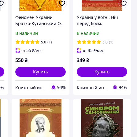
.
Феномен України
Україна у вогні. Ніч
Братко-Кутинський О.
перед боєм.
м
Зачарована Десна
В наличии
В наличии
Довженко О.П.
5.0
(1)
5.0
(1)
55
35
от
₴
/мес
от
₴
/мес
550
₴
349
₴
Купить
Купить
0%
94%
94%
Книжный интернет - магазин "Лучшие книги"
Книжный интернет - магазин "Лучшие книги"