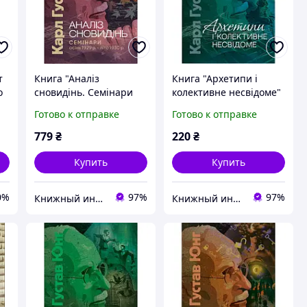
т
Книга "Аналіз
Книга "Архетипи і
о
сновидінь. Семінари
колективне несвідоме"
(осінь 1929 р. літо 1930
Карл Густав Юнг (м'яка
Готово к отправке
Готово к отправке
 -
р.)" Карл Густав Юнг
обкладинка)
779
₴
220
₴
Купить
Купить
0%
97%
97%
Книжный интернет-магазин "BestBook"
Книжный интернет-магазин "BestBook"