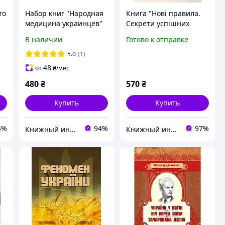
то
Набор книг "Народная
Книга "Нові правила.
медицина украинцев"
Секрети успішних
Болтарович З.
стосунків для сучасних
В наличии
Готово к отправке
Есть.,"Леки под ногами!
дівчат" Еллен Фейн,
О лечении
Шеррі Шнайдер
5.0
(1)
растениями" Юрий
48
от
₴
/мес
Липа
480
₴
570
₴
Купить
Купить
4%
94%
97%
Книжный интернет - магазин "Лучшие книги"
Книжный интернет-магазин "BestBook"