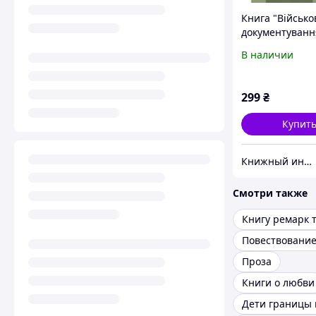
Книга "Військо
документуванн
діловодство" С.
В наличии
Мельник, П. Фів
Пащенко, Л. Зін
Шкуропацький
299
₴
Купит
Книжный интернет-магазин "BestBook"
Смотри также
Повествовани
Проза
Книги о любви