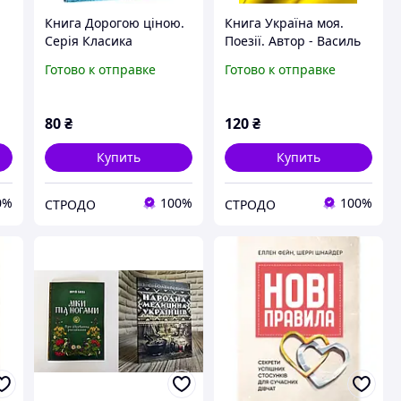
Книга Дорогою ціною.
Книга Україна моя.
Серія Класика
Поезії. Автор - Василь
української літератури.
Онуфрієнко (ЦУЛ)
Готово к отправке
Готово к отправке
Автор - Михайло
Коцюбинський (ЦУЛ)
80
₴
120
₴
Купить
Купить
0%
100%
100%
СТРОДО
СТРОДО