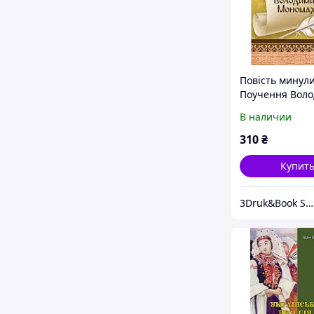
Повість минулих
Поучення Вол
Мономаха
В наличии
310
₴
Купит
3Druk&Book Store