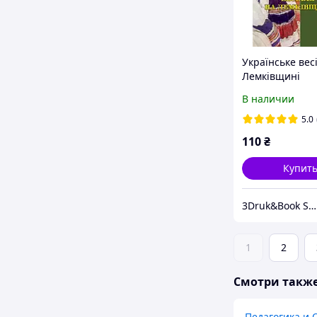
Українське вес
Лемківщині
В наличии
5.0
110
₴
Купит
3Druk&Book Store
1
2
Смотри такж
Педагогика и 