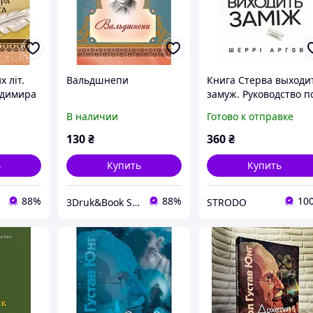
 літ.
Вальдшнепи
Книга Стерва выходи
одимира
замуж. Руководство п
отношениям до и
В наличии
Готово к отправке
после свадьбы. Автор
Шерри Аргов (ЦУЛ)
130
₴
360
₴
ь
Купить
Купить
88%
88%
10
3Druk&Book Store
STRODO