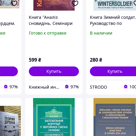
Книга "Аналіз
Книга Зимний солдат
ердцем.
сновидінь. Семінари
Руководство по
(осінь 1928 р. літо 1929
базовым тренировка
вке
Готово к отправке
В наличии
уйте
р.)" Карл Густав Юнг
в зимних условиях
питывать
(ЦУЛ)
ью"
599
₴
280
₴
ь
Купить
Купить
97%
97%
10
Книжный интернет-магазин "BestBook"
STRODO