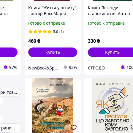
ве
Книга "Життя у позику"
Книга Легенди
я та
- автор Еріх Марія
старокиївські. Автор -
Ремарк (тверда
Наталена Королева
Готово к отправке
Готово к отправке
кін, Є.
обкладинка, українська
(ЦУЛ)
як, О.
мова)
5.0
(1)
460
₴
330
₴
ь
Купить
Купить
97%
93%
10
NewBook&Sports
СТРОДО
Книгу ремарк три товарища
е
Дети границы границы