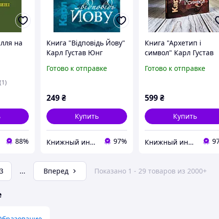
ілля на
Книга "Відповідь Йову"
Книга "Архетип і
Карл Густав Юнг
символ" Карл Густав
Юнг
Готово к отправке
Готово к отправке
(1)
249
₴
599
₴
ь
Купить
Купить
88%
97%
9
Книжный интернет-магазин "BestBook"
Книжный интернет-магазин "BestBook"
3
...
Вперед
Показано 1 - 29 товаров из 2000+
е
Образование