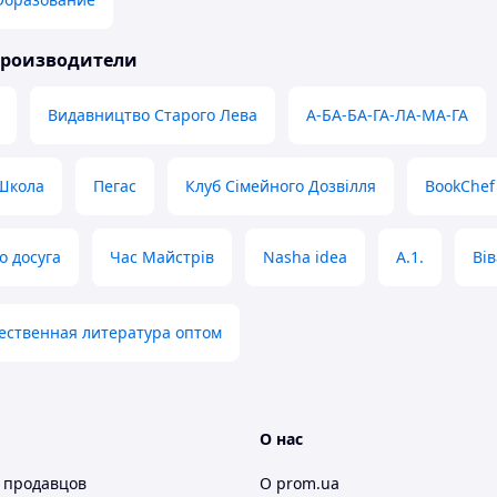
производители
Видавництво Старого Лева
А-БА-БА-ГА-ЛА-МА-ГА
Школа
Пегас
Клуб Сімейного Дозвілля
BookChef
о досуга
Час Майстрів
Nasha idea
A.1.
Вів
ественная литература оптом
О нас
 продавцов
О prom.ua