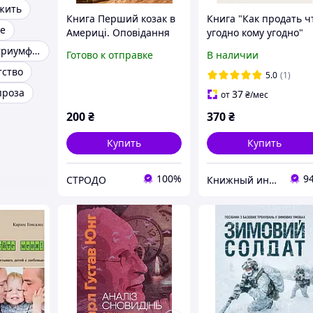
жить
Книга Перший козак в
Книга "Как продать ч
ne
Америці. Оповідання
угодно кому угодно"
для молоді. Автор -
Джо Джирард
Книгу ремарк триумфальная арка
Готово к отправке
В наличии
Ірина Лаврівська (ЦУЛ)
тство
5.0
(1)
проза
37
от
₴
/мес
200
₴
370
₴
Купить
Купить
100%
9
СТРОДО
Книжный интернет - магазин "Лучшие книги"