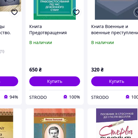
ды
Книга
Книга Военные и
ство.
Предотвращения
военные преступлен
ия
коррупции в
по законодательству
В наличии
В наличии
р Шамаю
Оруженных Силах
Украины (ЦУЛ)
Украины (ЦУЛ)
(1)
650
₴
320
₴
ь
Купить
Купить
94%
100%
10
STRODO
STRODO