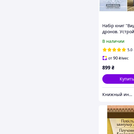
Набір книг "Ви
дронов. Устрой
Сборка","Теор
В наличии
дрона" Грегуа
5.0
90
от
₴
/мес
899
₴
Купит
Книжный интернет - магазин "Лучшие книги"