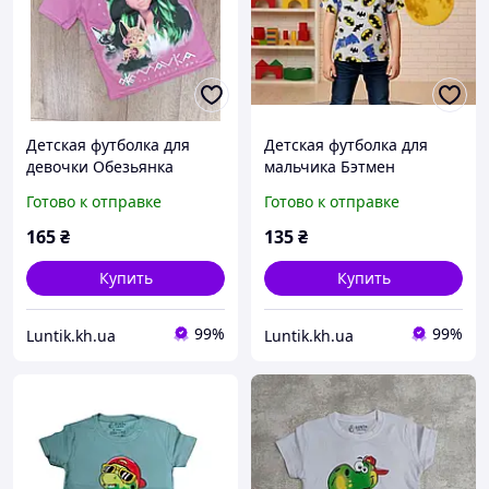
Детская футболка для
Детская футболка для
девочки Обезьянка
мальчика Бэтмен
(розовый, 100% хлопок),
(Batman, 100% хлопок),
Готово к отправке
Готово к отправке
размеры 104-110 (рост
размеры 80-122 (рост 80,
104, 110, )
92, 104, 110, 116, 122)
165
₴
135
₴
Купить
Купить
99%
99%
Luntik.kh.ua
Luntik.kh.ua