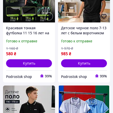
Красивая тонкая
Детское черное поло 7-13
футболка 11 15 16 лет на
лет с белым воротником
мальчика подростка
на мальчика подростка,
Готово к отправке
Готово к отправке
хлопок модные детские
школьные трикотажные
футболки 3D со склада
футболки для детей на
1 160
₴
1 970
₴
каждый день
580
₴
985
₴
Купить
Купить
99%
99%
Podrostok shop
Podrostok shop