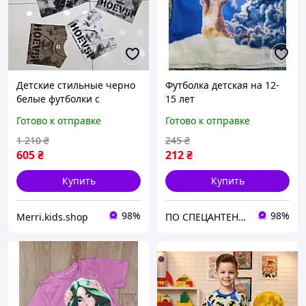
Детские стильные черно
Футболка детская на 12-
белые футболки с
15 лет
надписью на мальчика,
Готово к отправке
Готово к отправке
коричневая
принтованная яркая
1 210
₴
245
₴
тонкая футболка хлопок
605
₴
212
₴
на лето 6-9лет
Купить
Купить
98%
98%
Merri.kids.shop
ПО СПЕЦАНТЕНИ Зв'язок без перешкод!