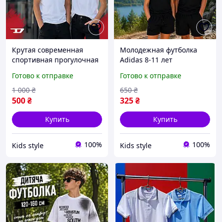
Крутая современная
Молодежная футболка
спортивная прогулочная
Adidas 8-11 лет
футболка 10 11 12 13 14
трикотажная на мальчика
Готово к отправке
Готово к отправке
15 16 лет с принтом
девочку, детские
Diesel, детские футболки
подростковые черные
1 000
₴
650
₴
унисекс на лето
футболки Адидас юниор
500
₴
325
₴
унисекс
Купить
Купить
100%
100%
Kids style
Kids style