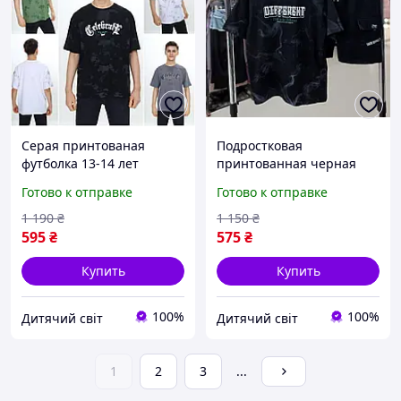
Серая принтованая
Подростковая
футболка 13-14 лет
принтованная черная
оверсайз на лето на
футболка на 10-11 лет для
Готово к отправке
Готово к отправке
мальчика подростка,
мальчика, детские летние
детские стильные
стильные футболки с
1 190
₴
1 150
₴
хлопковые футболки с
надписями Турция
595
₴
575
₴
надписью
Купить
Купить
100%
100%
Дитячий світ
Дитячий світ
1
2
3
...