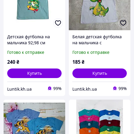
Детская футболка на
Белая детская футболка
мальчика 92;98 см
на мальчика с
динозавриком (100%
Готово к отправке
Готово к отправке
хлопок, Турция) разм. 98
см
240
₴
185
₴
Купить
Купить
99%
99%
Luntik.kh.ua
Luntik.kh.ua