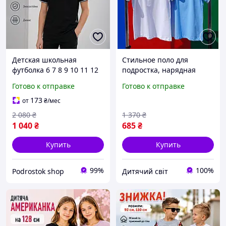
Детская школьная
Стильное поло для
футболка 6 7 8 9 10 11 12
подростка, нарядная
13 14 15 лет натуральная
футболка детская для
Готово к отправке
Готово к отправке
на мальчика подростка,
школы, тенниска для
черные футболки поло
мальчика ребенка на 6-15
173
от
₴
/мес
для ребенка
лет
2 080
₴
1 370
₴
1 040
₴
685
₴
Купить
Купить
99%
100%
Podrostok shop
Дитячий світ