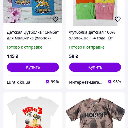
Детская футболка "Симба"
Футболка детская 100%
для мальчика (хлопок),
хлопок на 1-4 года. От
футболка Король Лев, р.
4шт по 44грн
Готово к отправке
Готово к отправке
74-122
145
₴
59
₴
Купить
Купить
99%
98%
Luntik.kh.ua
Интернет-магазин "Sens"