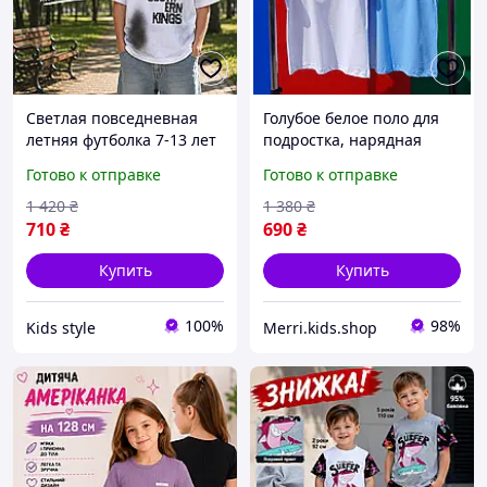
Светлая повседневная
Голубое белое поло для
летняя футболка 7-13 лет
подростка, нарядная
с принтом на груди и
футболка детская для
Готово к отправке
Готово к отправке
спинке мальчик
школы, тенниска для
подросток, детские
мальчика ребенка на 6-16
1 420
₴
1 380
₴
футболки с коротким
лет
710
₴
690
₴
рукавом
Купить
Купить
100%
98%
Kids style
Merri.kids.shop