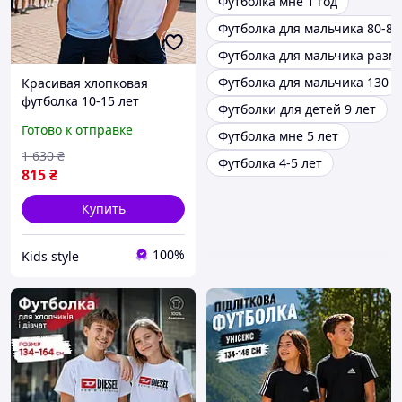
Футболка мне 1 год
Футболка для мальчика 80-86
Футболка для мальчика разм
Футболка для мальчика 130
Красивая хлопковая
футболка 10-15 лет
Футболки для детей 9 лет
голубая белая на
Готово к отправке
Футболка мне 5 лет
мальчика подростка,
детские праздничные
1 630
₴
Футболка 4-5 лет
футболки с воротником в
815
₴
школу
Купить
100%
Kids style