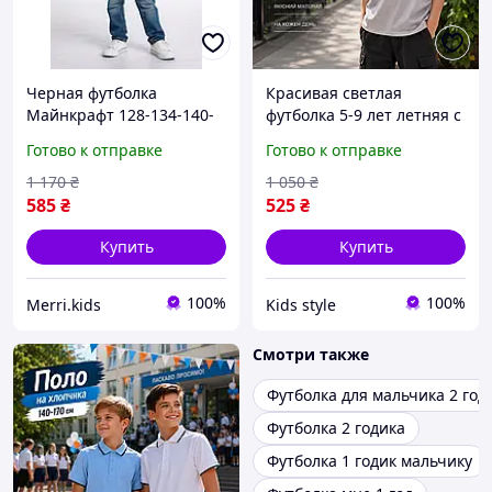
Черная футболка
Красивая светлая
Майнкрафт 128-134-140-
футболка 5-9 лет летняя с
146-152см для мальчиков,
коротким рукавом для
Готово к отправке
Готово к отправке
детские футболки
мальчиков, детские
Minecraft Creeper хлопок
трикотажные футболки
1 170
₴
1 050
₴
на лето 8-9-10-11-12 лет
принт надпись на спине
585
₴
525
₴
Купить
Купить
100%
100%
Merri.kids
Kids style
Смотри также
Футболка для мальчика 2 год
Футболка 2 годика
Футболка 1 годик мальчику