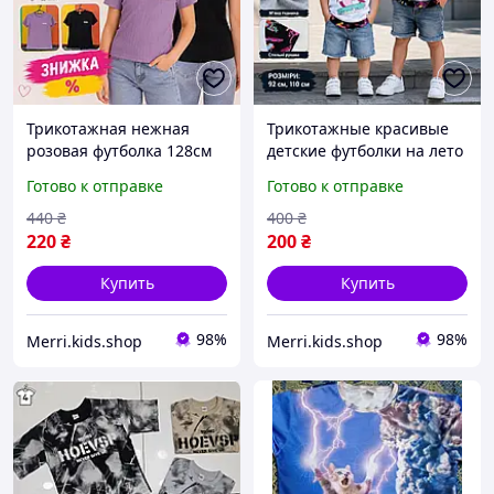
Трикотажная нежная
Трикотажные красивые
розовая футболка 128см
детские футболки на лето
пудра на девочку, детские
хлопок, легкая
Готово к отправке
Готово к отправке
однотонные нарядные
повседневная футболка с
футболки американки для
принтом акула ребенку
440
₴
400
₴
школы на 7-8лет
для садика 2-5лет
220
₴
200
₴
Купить
Купить
98%
98%
Merri.kids.shop
Merri.kids.shop