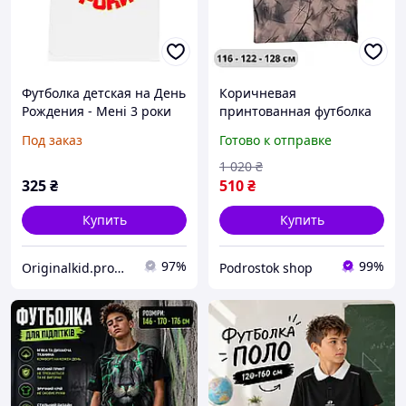
Футболка детская на День
Коричневая
Рождения - Менi 3 роки
принтованная футболка
Барашек Шон
6-9 лет хлопок на
Под заказ
Готово к отправке
мальчика, детские
модные качественные
1 020
₴
футболки лето Турция
325
₴
510
₴
Купить
Купить
97%
99%
Originalkid.prom.ua
Podrostok shop