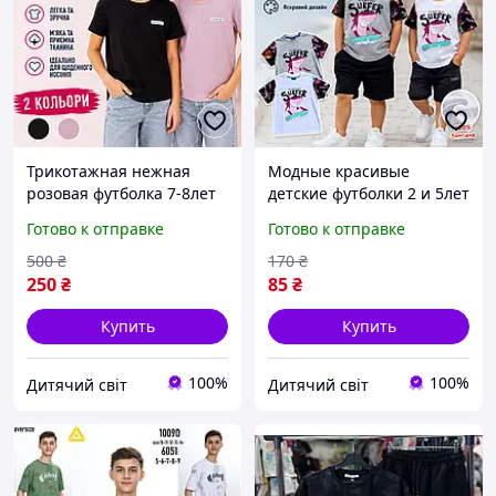
Трикотажная нежная
Модные красивые
розовая футболка 7-8лет
детские футболки 2 и 5лет
пудра на девочку, детские
на лето хлопок, легкая
Готово к отправке
Готово к отправке
однотонные нарядные
повседневная футболка с
футболки для школы
принтом акула ребенку
500
₴
170
₴
250
₴
85
₴
Купить
Купить
100%
100%
Дитячий світ
Дитячий світ