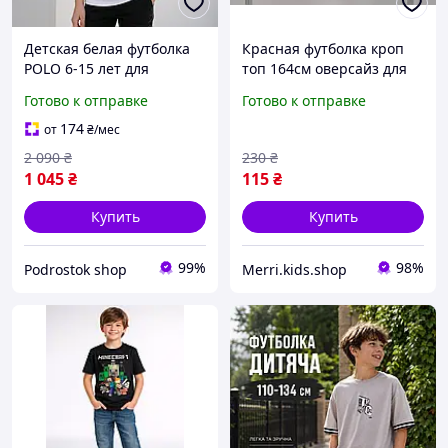
Детская белая футболка
Красная футболка кроп
POLO 6-15 лет для
топ 164см оверсайз для
тенниса на мальчиков
девочки подростка,
Готово к отправке
Готово к отправке
подростков, красивые
детские яркие короткие
белые нарядные
топики с надписями на
174
от
₴
/мес
футболки хлопок для
лето на 13 - 14 лет
2 090
₴
230
₴
детей Турция
1 045
₴
115
₴
Купить
Купить
99%
98%
Podrostok shop
Merri.kids.shop