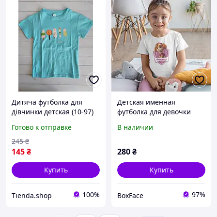
Дитяча футболка для
Детская именная
дівчинки детская (10-97)
футболка для девочки
бирюзовый
Щенячий патруль Скай
Готово к отправке
В наличии
245
₴
145
₴
280
₴
Купить
Купить
100%
97%
Tienda.shop
BoxFace