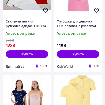
Стильная летняя
Футболка для девочки
футболка адидас 128-134-
TXM розовая с русалкой
140-146 см хлопок для
размер 80
Готово к отправке
Готово к отправке
детей мальчиков девочек
детская красная футболка
870
₴
adidas
435
₴
110
₴
Купить
Купить
100%
99%
Дитячий світ
KidsWorld