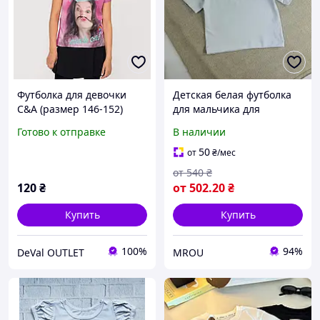
Футболка для девочки
Детская белая футболка
C&A (размер 146-152)
для мальчика для
розовая
девочки оверсайз опт та
Готово к отправке
В наличии
розница
50
от
₴
/мес
от
540
₴
120
₴
от
502
.20
₴
Купить
Купить
100%
94%
DeVal OUTLET
MROU