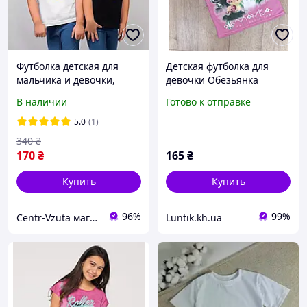
Футболка детская для
Детская футболка для
мальчика и девочки,
девочки Обезьянка
патриотическая, "Добрый
(розовый, 100% хлопок),
В наличии
Готово к отправке
вечер, мы из Украины!"
размеры 104-110 (рост
104, 110, )
5.0
(1)
340
₴
170
₴
165
₴
Купить
Купить
96%
99%
Centr-Vzuta магазин обуви, одежды и товаров для дома
Luntik.kh.ua