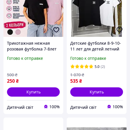
Трикотажная нежная
Детские футболки 8-9-10-
розовая футболка 7-8лет
11 лет для детей летний
пудра на девочку, детские
мальчику девочке
Готово к отправке
Готово к отправке
однотонные нарядные
спортивная базовая
футболки для школы
футболка на ребенка
5.0
(2)
500
₴
1 070
₴
250
₴
535
₴
Купить
Купить
100%
100%
Дитячий світ
Дитячий світ