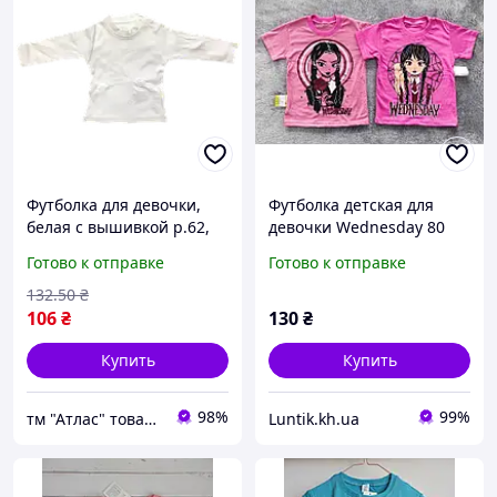
Футболка для девочки,
Футболка детская для
белая с вышивкой р.62,
девочки Wednesday 80
68, 74 Kids 01339
-122 см
Готово к отправке
Готово к отправке
132
.50
₴
106
₴
130
₴
Купить
Купить
98%
99%
тм "Атлас" товари від виробника
Luntik.kh.ua