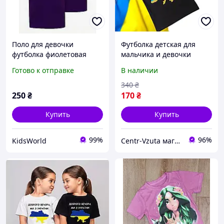
Поло для девочки
Футболка детская для
футболка фиолетовая
мальчика и девочки
George размер 134-140
Добрый вечер, мы из
Готово к отправке
В наличии
Украины!
340
₴
250
₴
170
₴
Купить
Купить
99%
96%
KidsWorld
Centr-Vzuta магазин обуви, одежды и товаров для дома