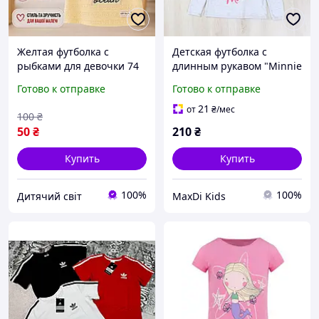
Желтая футболка с
Детская футболка с
рыбками для девочки 74
длинным рукавом "Minnie
см детская желтая
Mouse" для девочки
Готово к отправке
Готово к отправке
футболка на лето хлопок
21
от
₴
/мес
100
₴
50
₴
210
₴
Купить
Купить
100%
100%
Дитячий світ
MaxDi Kids