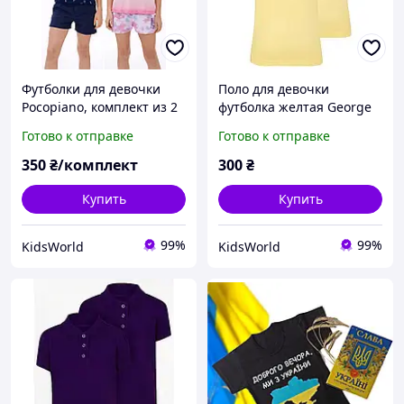
Футболки для девочки
Поло для девочки
Pocopiano, комплект из 2
футболка желтая George
шт.: синяя + оранжевая
размер 110-116
Готово к отправке
Готово к отправке
тай дай; размер 128
350
₴/комплект
300
₴
Купить
Купить
99%
99%
KidsWorld
KidsWorld