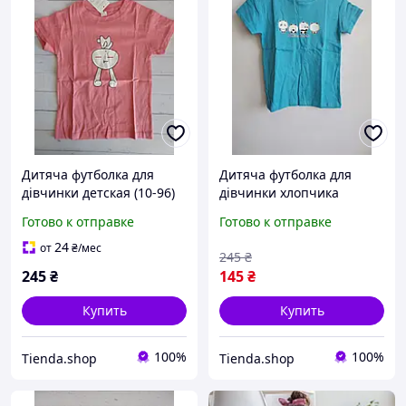
Дитяча футболка для
Дитяча футболка для
дівчинки детская (10-96)
дівчинки хлопчика
розовый 6-7 лет
детская (10-95) 7-8 лет
Готово к отправке
Готово к отправке
голубой
24
от
₴
/мес
245
₴
245
₴
145
₴
Купить
Купить
100%
100%
Tienda.shop
Tienda.shop