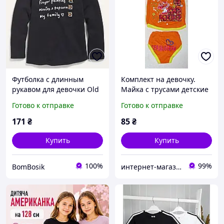
Футболка с длинным
Комплект на девочку.
рукавом для девочки Old
Майка с трусами детские
Navy, 12-18м (74-79см)
с рисунком 24 размер(74-
Готово к отправке
Готово к отправке
80)
171
₴
85
₴
Купить
Купить
100%
99%
BomBosik
интернет-магазин "Amina Style"