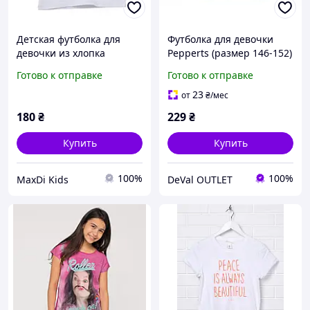
Детская футболка для
Футболка для девочки
девочки из хлопка
Pepperts (размер 146-152)
"Единорог" с пайетками
синяя
Готово к отправке
Готово к отправке
размер 90
23
от
₴
/мес
180
₴
229
₴
Купить
Купить
100%
100%
MaxDi Kids
DeVal OUTLET