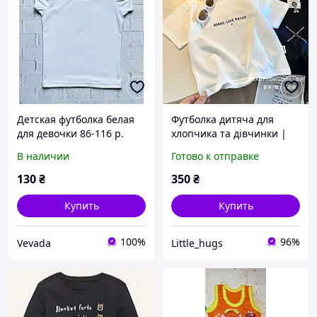
Детская футболка белая
Футболка дитяча для
для девочки 86-116 р.
хлопчика та дівчинки |
бавовняна з принтом |
В наличии
Готово к отправке
літня біла чорна
130
₴
350
₴
Купить
Купить
100%
96%
Vevada
Little_hugs