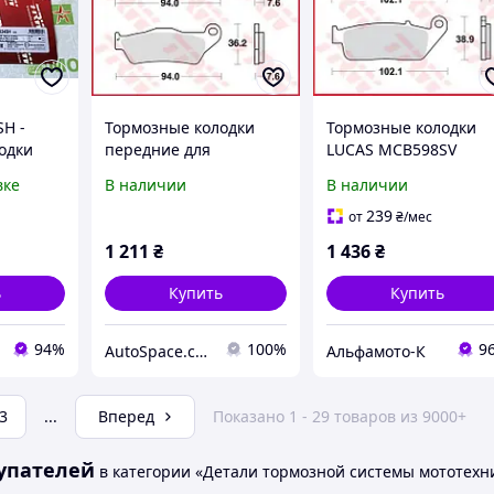
H -
Тормозные колодки
Тормозные колодки
одки
передние для
LUCAS MCB598SV
CB, CBF,
мотоцикла BMW |
вке
В наличии
В наличии
 FORZA,
YAMAHA | BAJAJ |
 VTX, XL;
APRILIA | DUCATI |
239
от
₴
/мес
LE, KLV,
GILERA | HUSABERG|
1 211
₴
1 436
₴
HUSQVARNA | KTM |
MBK
ь
Купить
Купить
94%
100%
9
AutoSpace.com.ua
Альфамото-К
3
...
Вперед
Показано 1 - 29 товаров из 9000+
упателей
в категории «Детали тормозной системы мототехн