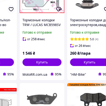
ть/кол-
Тормозные колодки
Тормозные колодки д
р-во
TRW / LUCAS MCB598SV
электроскутеров,квад
99 0001
оциклов ATV (110/125
вке
Готово к отправке
Готово к отправке
зад) (150/200/250
перед) SP239
258
от
₴
/мес
5.0
(4)
26
от
₴
/мес
1 546
₴
260
₴/пара
ь
Купить
Купить
95%
95%
9
MotoRR.com.ua
"HM-Bike"