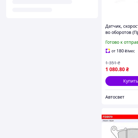
Датчик, скорос
во оборотов (П
MEYLE) 40-14 8
Готово к отпра
(Kr)
180
от
₴
/мес
1 351
₴
1 080
.80
₴
Купит
Автосвет