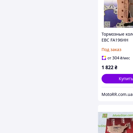
Тормозные кол
EBC FA196HH
Под заказ
304
от
₴
/мес
1 822
₴
Купит
MotoRR.com.ua