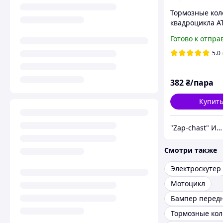
Тормозные кол
квадроцикла A
125 задние 150
Готово к отпра
передние
5.0
382
₴/пара
Купит
"Zap-chast" Интернет магазин. Запчасти для квадроциклов
Смотри также
Электроскутер
Мотоцикл