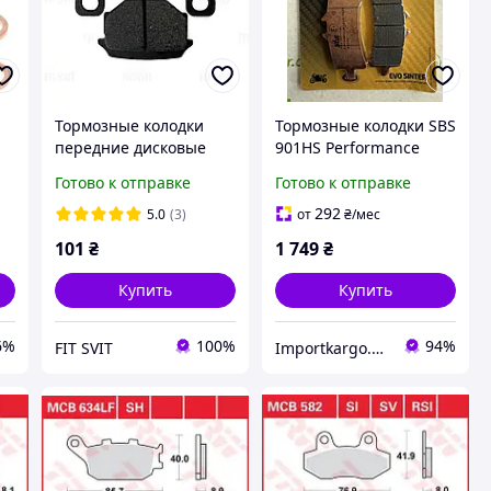
Тормозные колодки
Тормозные колодки SBS
передние дисковые
901HS Performance
а
Viper 125/150/200cc.
Sinter KTM 1290 Super
Готово к отправке
Готово к отправке
Duke R (20-23) front
pads
292
5.0
(3)
от
₴
/мес
101
₴
1 749
₴
Купить
Купить
6%
100%
94%
FIT SVIT
Importkargo.сom.ua