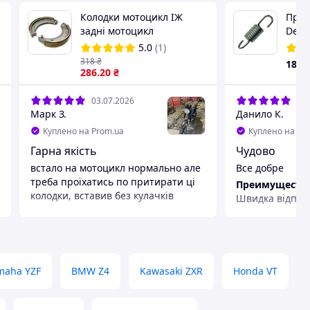
Колодки мотоцикл ІЖ
Пруж
задні мотоцикл
Delt
5.0
(1)
318
₴
18
₴
286
.20
₴
03.07.2026
02.
Марк З.
Данило К.
Куплено на Prom.ua
Куплено на Pr
Гарна якість
Чудово
встало на мотоцикл нормально але
Все добре
треба проїхатись по притирати ці
Преимуществ
колодки, вставив без кулачків
Швидка відпра
Преимущества
Недостатки
Нема
Не має
Недостатки
Нема
maha YZF
BMW Z4
Kawasaki ZXR
Honda VT