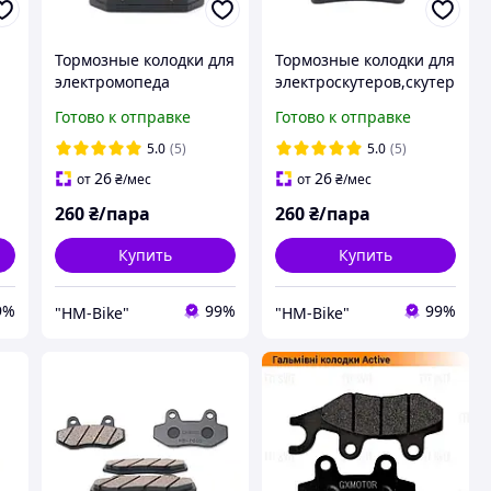
Тормозные колодки для
Тормозные колодки для
электромопеда
электроскутеров,скутер
ов
электроскутера citycoco
ов,квадроциклов 110-
Готово к отправке
Готово к отправке
SP211
250 кубов HB-F053A
5.0
(5)
5.0
(5)
26
26
от
₴
/мес
от
₴
/мес
260
₴/пара
260
₴/пара
Купить
Купить
9%
99%
99%
"HM-Bike"
"HM-Bike"