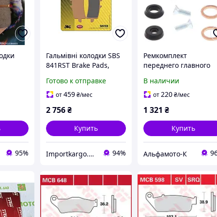
одки
Гальмівні колодки SBS
Ремкомплект
841RST Brake Pads,
переднего главного
Sinter APRILIA, DUCATI,
тормозного цилиндр
Готово к отправке
В наличии
HONDA, KAWASAKI,
ALLBALLS 18-1004
KTM, MV AGUSTA,
459
220
от
₴
/мес
от
₴
/мес
SUZUKI, TRIUMPH,
2 756
₴
1 321
₴
YAMAHA
ь
Купить
Купить
95%
94%
9
Importkargo.сom.ua
Альфамото-К