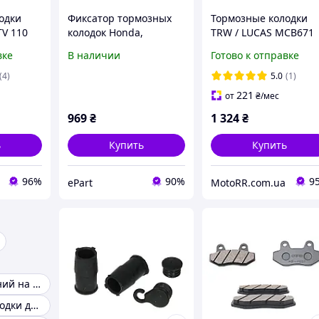
одки
Фиксатор тормозных
Тормозные колодки
TV 110
колодок Honda,
TRW / LUCAS MCB671
 200 250
45005TL1G01
вке
В наличии
Готово к отправке
(4)
5.0
(1)
221
от
₴
/мес
969
₴
1 324
₴
ь
Купить
Купить
96%
90%
9
ePart
MotoRR.com.ua
Бампер передний на ВАЗ-2107
Тормозные колодки для квадроциклов