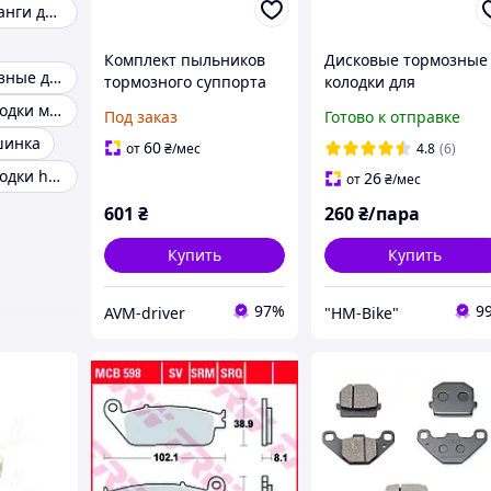
Тормозные шланги для мотоциклов
Комплект пыльников
Дисковые тормозные
Колодки тормозные для скутера
тормозного суппорта
колодки для
ATE 11.0101-
скутеров,квадроцикл
Тормозные колодки мотоцикла
Под заказ
Готово к отправке
5409.2/A88085
GEON DAKAR GNS300
шинка
(1342549)
HB-F007
60
от
₴
/мес
4.8
(6)
Тормозные колодки honda dio
26
от
₴
/мес
601
₴
260
₴/пара
Купить
Купить
97%
9
AVM-driver
"HM-Bike"