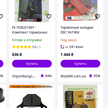
FE FDB2018EF -
Тормозные колодки
,
Комплект тормозных
EBC FA196V
колодок Ferodo Eco
Готово к отправке
Под заказ
friction
241
5.0
(1)
от
₴
/мес
636
₴
1 444
₴
Купить
Купить
0%
94%
95%
Importkargo.сom.ua
MotoRR.com.ua