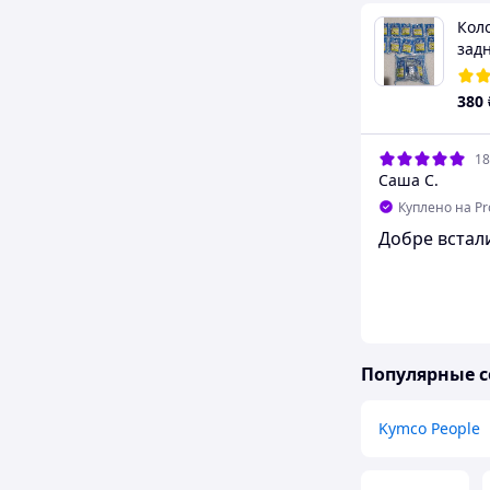
Кол
задн
DK1
380
18
Саша С.
Куплено на P
Добре встал
Популярные с
Kymco People