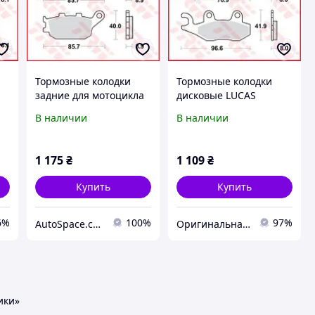
Тормозные колодки
Тормозные колодки
задние для мотоцикла
дисковые LUCAS
HONDA - Hornet , CBR |
MCB582
В наличии
В наличии
SUZUKI - Bandit |
YAMAHA - Fazer , MT ,
R1 , R6 | KAWASAKI - Z
1 175
₴
1 109
₴
750
Купить
Купить
6%
100%
97%
AutoSpace.com.ua
Оригинальная линия мотозапчастей
ики»