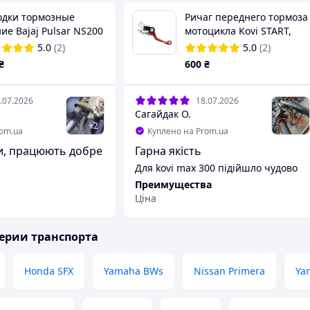
одки тормозные
Ричаг переднего тормоза
ие Bajaj Pulsar NS200
мотоцикла Kovi START,
51085
ADVANCE, Kayo
5.0
(2)
5.0
(2)
₴
600
₴
.07.2026
18.07.2026
Сагайдак О.
+
2
rom.ua
Куплено на Prom.ua
и, працюють добре
Гарна якість
Для kovi max 300 підійшло чудово
Преимущества
Ціна
Недостатки
Немає
ерии транспорта
Honda SFX
Yamaha BWs
Nissan Primera
Ya