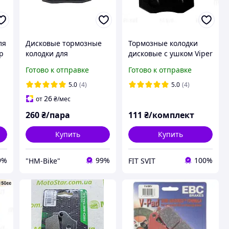
ля
Дисковые тормозные
Тормозные колодки
р
колодки для
дисковые с ушком Viper
скутеров,квадроциклов
Готово к отправке
Готово к отправке
GEON DAKAR GNS300
HB-F005 толщина 8мм.
5.0
(4)
5.0
(4)
26
от
₴
/мес
260
₴/пара
111
₴/комплект
Купить
Купить
9%
99%
100%
"HM-Bike"
FIT SVIT