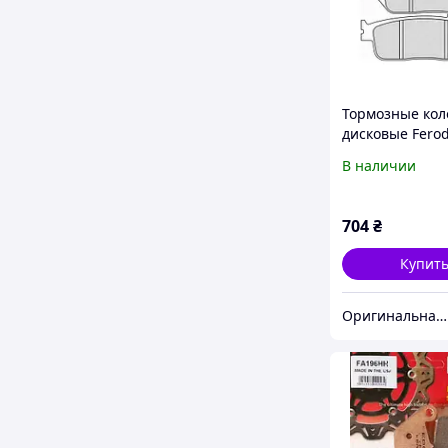
Тормозные кол
дисковые Fero
FDB570/EF
В наличии
704
₴
Купит
Оригинальная линия мотозапчастей