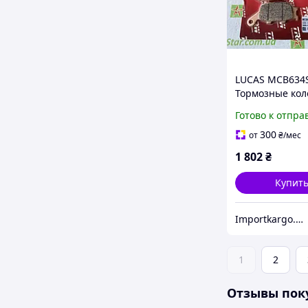
LUCAS MCB634S
Тормозные кол
задние HONDA 
Готово к отпра
CBR, CRF, FMX,
NC, NT, VT, VTR,
300
от
₴
/мес
KAWASAKI EN, K
1 802
₴
Купит
Importkargo.сom.ua
1
2
Отзывы пок