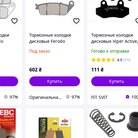
одки
Тормозные колодки
Тормозные колодки
do
дисковые Ferodo
дисковые Viper Active
FDB570/EF
Yaben GY6 50-150cc
Под заказ
Готово к отправке
4.9
(11)
602
₴
111
₴
ь
Купить
Купить
97%
97%
10
Оригинальная линия мотозапчастей
FIT SVIT