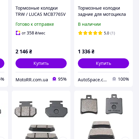
Тормозные колодки
Тормозные колодки
TRW / LUCAS MCB776SV
задние для мотоцикла
HONDA - Hornet , CBR |
Готово к отправке
В наличии
SUZUKI - Bandit |
YAMAHA - Fazer , MT ,
358
от
₴
/мес
5.0
(1)
R1 , R6 | KAWASAKI - Z
750
2 146
₴
1 336
₴
Купить
Купить
5%
95%
100%
MotoRR.com.ua
AutoSpace.com.ua