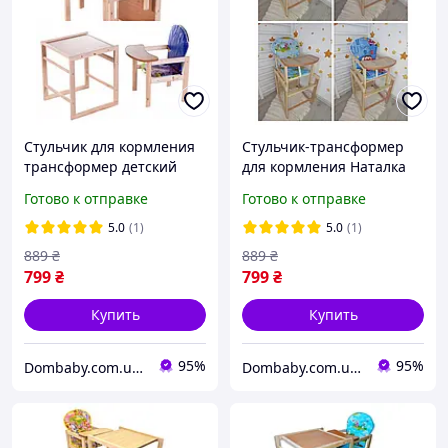
Стульчик для кормления
Стульчик-трансформер
трансформер детский
для кормления Наталка
деревянный Детский
деревянный
Готово к отправке
Готово к отправке
стульчик трансформер
5.0
(1)
5.0
(1)
889
₴
889
₴
799
₴
799
₴
Купить
Купить
95%
95%
Dombaby.com.ua - интернет магазин детских товаров
Dombaby.com.ua - интернет магазин детских товаров