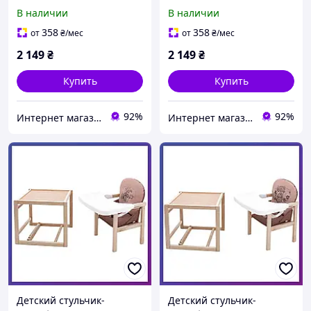
кормления деревянный
кормления деревянный
В наличии
В наличии
Babyroom Винни-220
Babyroom Винни-220
Серый Мишка с
Серый Мишка и звезда
358
358
от
₴
/мес
от
₴
/мес
будильником
2 149
₴
2 149
₴
Купить
Купить
92%
92%
Интернет магазин детских товаров и товаров для дома "Твой Киндер"
Интернет магазин детских товаров и товаров для дома "Твой Киндер"
Детский стульчик-
Детский стульчик-