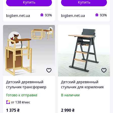
Купить
Купить
93%
93%
bigben.net.ua
bigben.net.ua
Детский деревянный
Детский деревянный
стульчик-трансформер
стульчик для кормления
для кормления ТМ Мася
El Camino Step up графит
Готово к отправке
В наличии
"Оленёнок" №2015
01-01 от 6 месяцев до 50
кг
138
от
₴
/мес
1 375
₴
2 990
₴