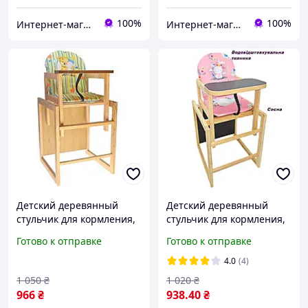
100%
100%
Интернет-магазин "IgroShop"
Интернет-магазин "IgroShop"
Детский деревянный
Детский деревянный
стульчик для кормления,
стульчик для кормления,
стульчик-трансформер
стульчик-трансформер
Готово к отправке
Готово к отправке
"Мишка".
"Little bunny" (modern).
4.0
(4)
1 050
₴
1 020
₴
966
₴
938
.40
₴