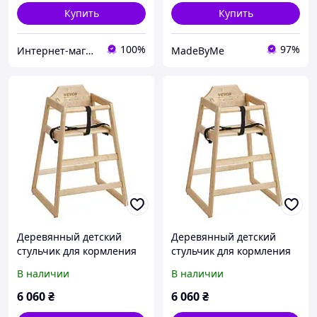
Купить
Купить
100%
97%
Интернет-магазин "IgroShop"
MadeByMe
Деревянный детский
Деревянный детский
стульчик для кормления
стульчик для кормления
VEVOR Детское кресло
VEVOR Детское кресло
В наличии
В наличии
переносное детское
переносное детское
кресло Natural PP 40654
кресло Natural PP 42659
6 060
₴
6 060
₴