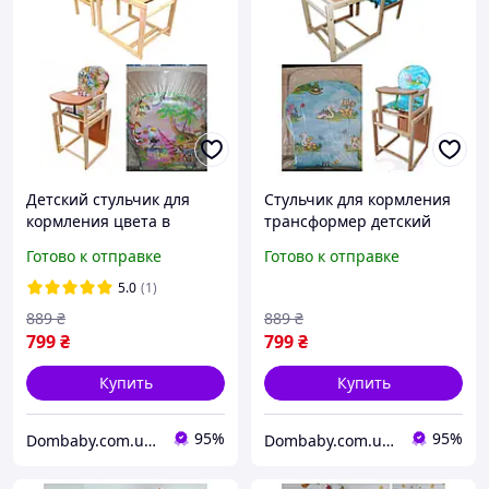
Детский стульчик для
Стульчик для кормления
кормления цвета в
трансформер детский
ассортименте Стульчик-
деревянный Детский
Готово к отправке
Готово к отправке
трансфрмер для
стульчик трансформер
кормления деревянный
5.0
(1)
889
₴
889
₴
799
₴
799
₴
Купить
Купить
95%
95%
Dombaby.com.ua - интернет магазин детских товаров
Dombaby.com.ua - интернет магазин детских товаров