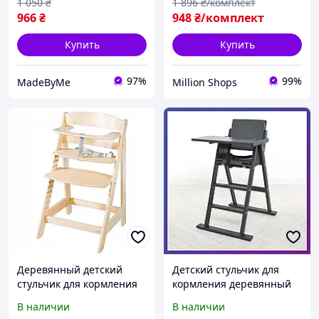
1 050
₴
1 896
₴/комплект
966
₴
948
₴/комплект
Купить
Купить
97%
99%
MadeByMe
Million Shops
Деревянный детский
Детский стульчик для
стульчик для кормления
кормления деревянный
Roba Sit Up Flex
Step up графит
В наличии
В наличии
регулируемый 7562-N