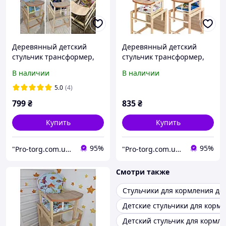
Деревянный детский
Деревянный детский
стульчик трансформер,
стульчик трансформер,
столик для кормления
столик для кормления в
В наличии
В наличии
расцветки для мальчиков
подарок слюнявчик
5.0
(4)
799
₴
835
₴
Купить
Купить
95%
95%
"Pro-torg.com.ua" - интернет-магазин детских товаров и игрушек
"Pro-torg.com.ua" - интернет-магазин детских товаров и игрушек
Смотри также
Стульчики для кормления д
Детские стульчики для кормл
Детский стульчик для кормл