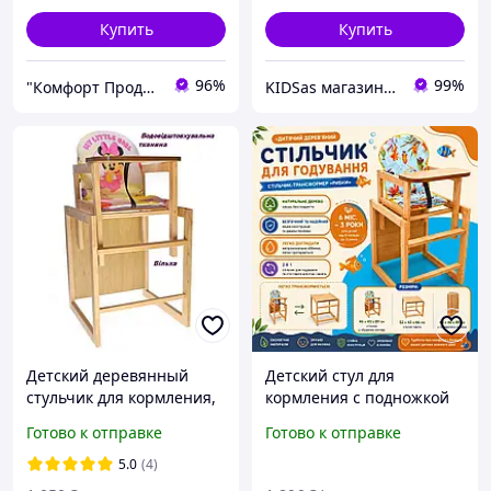
Купить
Купить
96%
99%
"Комфорт Продукт"
KIDSas магазин-діскаунт дитячих товарів
Детский деревянный
Детский стул для
стульчик для кормления,
кормления с подножкой
стульчик-трансформер
Рыбки Оригинальный
Готово к отправке
Готово к отправке
"My little girl".
деревянный стульчик для
кормления стульчик-
5.0
(4)
трансформер 46x43x89 см