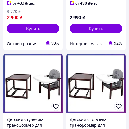
483
498
от
₴
/мес
от
₴
/мес
3 770
₴
2 900
₴
2 990
₴
Купить
Купить
93%
92%
Оптово-розничный интернет-магазин "SmartBuyOnline"
Интернет магазин детских товаров и товаров для дома "Твой Киндер"
Детский стульчик-
Детский стульчик-
трансформер для
трансформер для