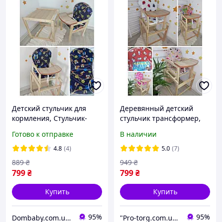
Детский стульчик для
Деревянный детский
кормления, Стульчик-
стульчик трансформер,
трансформер для
столик для кормления,
Готово к отправке
В наличии
кормления деревянный
расцветка для девочек.
4.8
(4)
5.0
(7)
889
₴
949
₴
799
₴
799
₴
Купить
Купить
95%
95%
Dombaby.com.ua - интернет магазин детских товаров
"Pro-torg.com.ua" - интернет-магазин детских товаров и игрушек