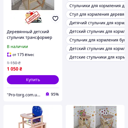
Стульчики для кормления дл
Стул для кормления деревя
Дитячий стульчик для кормл
Детский стульчик для кормле
Деревянный детский
стульчик трансформер
Стульчик для кормления бук
для кормления, Рыбки.
В наличии
Детский стульчик для кормл
Бесплатная доставка
175
от
₴
/мес
Детские стульчики для кормл
1 150
₴
1 050
₴
Купить
95%
"Pro-torg.com.ua" - интернет-магазин детских товаров и игрушек