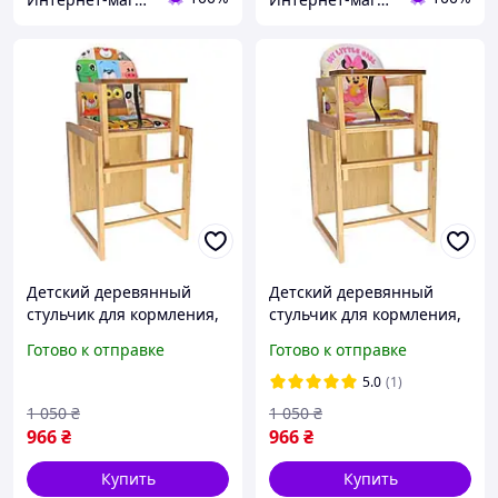
Детский деревянный
Детский деревянный
стульчик для кормления,
стульчик для кормления,
стульчик-трансформер
стульчик-трансформер
Готово к отправке
Готово к отправке
"ZOO".
"My little girl".
5.0
(1)
1 050
₴
1 050
₴
966
₴
966
₴
Купить
Купить