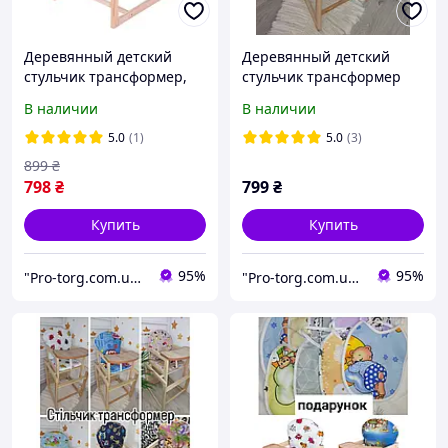
Деревянный детский
Деревянный детский
стульчик трансформер,
стульчик трансформер
столик для кормления
для кормления, Рыбки
В наличии
В наличии
5.0
(1)
5.0
(3)
899
₴
798
₴
799
₴
Купить
Купить
95%
95%
"Pro-torg.com.ua" - интернет-магазин детских товаров и игрушек
"Pro-torg.com.ua" - интернет-магазин детских товаров и игрушек