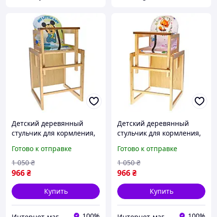
Детский деревянный
Детский деревянный
стульчик для кормления,
стульчик для кормления,
стульчик-трансформер
стульчик-трансформер
Готово к отправке
Готово к отправке
"My little boy".
"Лисичка".
1 050
₴
1 050
₴
966
₴
966
₴
Купить
Купить
100%
100%
Интернет-магазин "IgroShop"
Интернет-магазин "IgroShop"