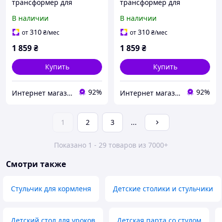
трансформер для
трансформер для
кормления деревянный
кормления деревянный
В наличии
В наличии
Babyroom Винни-230
Babyroom Винни-230
Капучино Мишка с
Капучино Мишка с
310
310
от
₴
/мес
от
₴
/мес
будильником
чашкой
1 859
₴
1 859
₴
Купить
Купить
92%
92%
Интернет магазин детских товаров и товаров для дома "Твой Киндер"
Интернет магазин детских товаров и товаров для дома "Твой Киндер"
1
2
3
...
Показано 1 - 29 товаров из 7000+
Смотри также
Стульчик для кормленя
Детские столики и стульчики
Детский стол для уроков
Детская парта со стулом