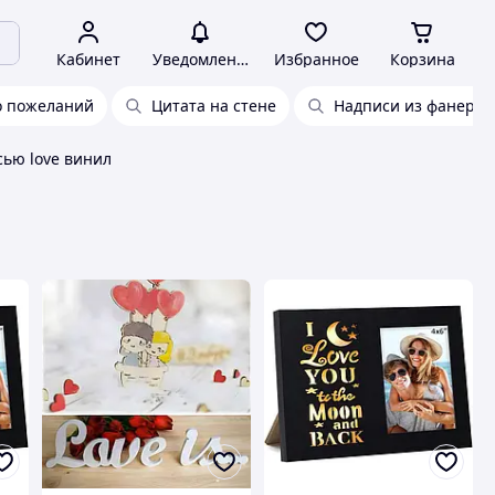
Кабинет
Уведомления
Избранное
Корзина
о пожеланий
Цитата на стене
Надписи из фанеры
сью love винил