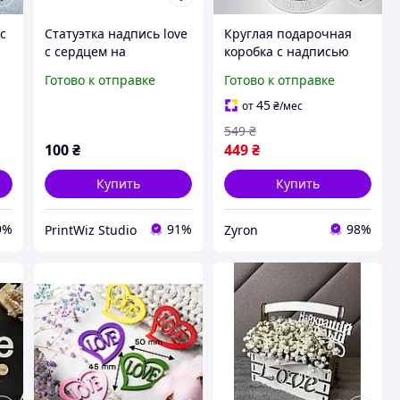
с
Статуэтка надпись love
Круглая подарочная
с сердцем на
коробка с надписью
17
деревянной подставке.
«Love you» стильная
Готово к отправке
Готово к отправке
Aivory
упаковка для
романтических
45
от
₴
/мес
подарков
549
₴
100
₴
449
₴
Купить
Купить
9%
91%
98%
PrintWiz Studio
Zyron