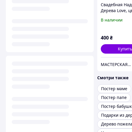
Свадебная Над
Дерева Love, цв
чистое дерево,
В наличии
20 см
400
₴
Купит
МАСТЕРСКАЯ ПОДАРКОВ
Смотри также
Постер маме
Постер папе
Постер бабушк
Дерево пожел