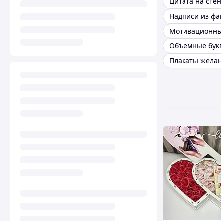
Цитата на сте
Надписи из ф
Объемные бук
Плакаты жела