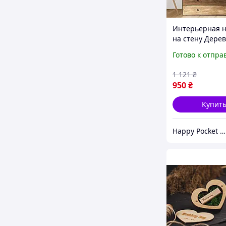
Интерьерная н
на стену Дере
1018х1176мм (
Готово к отпра
сердце завитки
Pocket Коричн
1 121
₴
матовый
950
₴
Купит
Happy Pocket ― интерьерные виниловые наклейки, кухонные фартуки, 3Д-панели