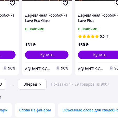
робочка
Деревянная коробочка
Деревянная коробоч
Love Eco Glass
Love Plus
В наличии
В наличии
5.0
(1)
131
₴
150
₴
ь
Купить
Купить
90%
90%
9
AQUANTIK.COM.UA
AQUANTIK.COM.UA
3
...
Вперед
Показано 1 - 29 товаров из 900+
е
уари
Слова из фанеры
Объемные слова для свадебн