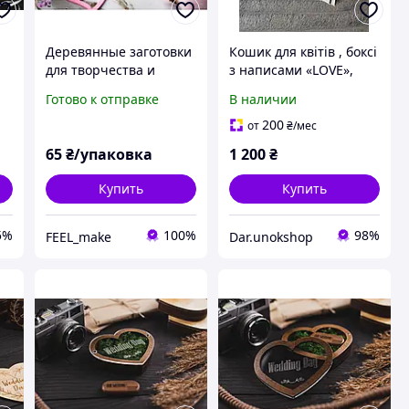
Деревянные заготовки
Кошик для квітів , боксі
для творчества и
з написами «LOVE»,
декупажа Сердце с
деревʼяний кошик
Готово к отправке
В наличии
надписью LOVE, 50х45
Y
мм, микс цветов, набор
200
от
₴
/мес
5 шт.
65
₴/упаковка
1 200
₴
Купить
Купить
5%
100%
98%
FEEL_make
Dar.unokshop