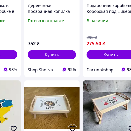
кс в
Деревянная
Подарочная коробочк
робке в
прозрачная копилка
Коробокая под фикер
о
для денег с надписью
Коробка на подарок,
вке
Готово к отправке
В наличии
исью
Do what you love
Деревянный бокс,
Подарочная коробка 
надписью "Love you"
290
₴
752
₴
275
.50
₴
ь
Купить
Купить
98%
95%
9
Shop Sho Nado - интернет магазин подарков и украшений
Dar.unokshop