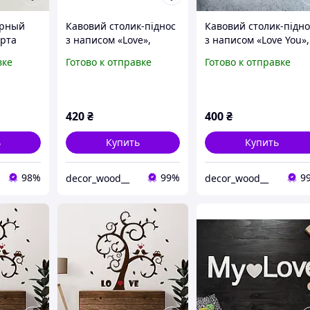
ирный
Кавовий столик-піднос
Кавовий столик-підно
рта
з написом «Love»,
з написом «Love You»,
дписью
42х27х17 см
ручна робота, 42х27х
вке
Готово к отправке
Готово к отправке
я
см
голубой
раины
420
₴
400
₴
ь
Купить
Купить
98%
99%
9
decor_wood__
decor_wood__