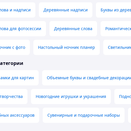
лова и надписи
Деревянные надписи
Буквы из дере
ова для фотосессии
Деревянные слова
Романтическ
чник с фото
Настольный ночник планер
Светильни
категории
амки для картин
Объемные буквы и свадебные декораци
 творчества
Новогодние игрушки и украшения
Подн
бных аксессуаров
Сувенирные и подарочные наборы