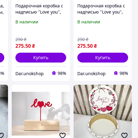
а,
Подарочная коробка с
Подарочная коробка с
ы,
надписью "Love you",
надписью "Love you",
Подарочная коробочка,
Подарочная коробочка,
В наличии
В наличии
Коробокая под цепки,
Коробокая под цепки,
с
Коробка на подарок,
Коробка на подарок,
Деревянный бокс,
Деревянный бокс,
290
₴
290
₴
275
.50
₴
275
.50
₴
Купить
Купить
8%
98%
98%
Dar.unokshop
Dar.unokshop