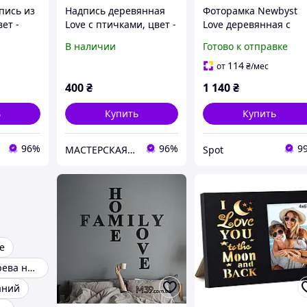
пись из
Надпись деревянная
Фоторамка Newbyst
ет -
Love с птичками, цвет -
Love деревянная с
 длина -
чистое дерево, длина -
подсветкой для фото
В наличии
Готово к отправке
20 см
10x15 см черная с
надписью Я люблю
114
от
₴
/мес
тебя до Луны и
400
₴
1 140
₴
обратно
ь
Купить
Купить
96%
96%
9
МАСТЕРСКАЯ ПОДАРКОВ
Spot
е
Подарки из дерева на годовщину свадьбы
аний