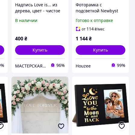
Надпись Love is... из
Фоторамка с
дерева, цвет - чистое
подсветкой Newbyst
дерево, длина - 20 см
Love для пар черная
В наличии
Готово к отправке
деревянная с
надписью Я люблю
114
от
₴
/мес
тебя до Луны и
400
₴
1 144
₴
обратно
Купить
Купить
9%
96%
99%
МАСТЕРСКАЯ ПОДАРКОВ
Houzee