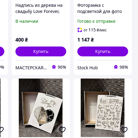
Надпись из дерева на
Фоторамка с
я
свадьбу Love Forever,
подсветкой для фото
я
цвет - чистое дерево,
10*15 см Newbyst Love
В наличии
Готово к отправке
длина - 20 см
Деревянная фоторамка
с надписью «Я люблю
115
от
₴
/мес
тебя до Луны и
400
₴
1 147
₴
обратно»
Купить
Купить
9%
96%
98%
МАСТЕРСКАЯ ПОДАРКОВ
Stock Hub