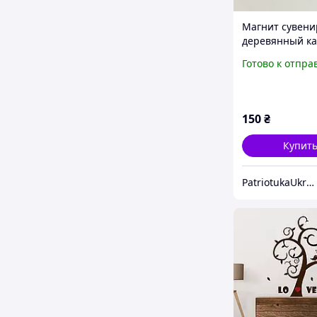
Магнит сувен
деревянный ка
Украины с на
Готово к отпра
Ukraine, ручна
работа, желто-
сувенир из Ук
150
₴
Купит
PatriotukaUkraine