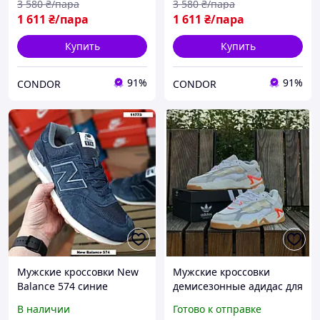
3 580
₴/пара
3 580
₴/пара
1 611
₴/пара
1 611
₴/пара
Купить
Купить
91%
91%
CONDOR
CONDOR
Мужские кроссовки New
Мужские кроссовки
Balance 574 синие
демисезонные адидас для
большой Нью Беланс 574
повседневной носки
В наличии
Готово к отправке
демисезонные замшевые