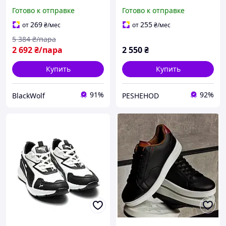
повседневной носки BLK-
Blake чёрные весна/
Готово к отправке
Готово к отправке
43
осень демисезонные
кроссовки для
269
255
от
₴
/мес
от
₴
/мес
повседневной носки
5 384
₴/пара
2 692
₴/пара
2 550
₴
Купить
Купить
91%
92%
BlackWolf
PESHEHOD