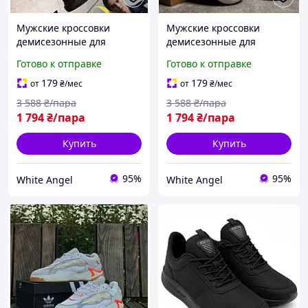
Мужские кроссовки
Мужские кроссовки
демисезонные для
демисезонные для
повседневной носки
повседневной носки
Готово к отправке
Готово к отправке
черные SIM-2418
белые SIM-2428
179
179
от
₴
/мес
от
₴
/мес
3 588
₴/пара
3 588
₴/пара
1 794
₴/пара
1 794
₴/пара
Купить
Купить
95%
95%
White Angel
White Angel