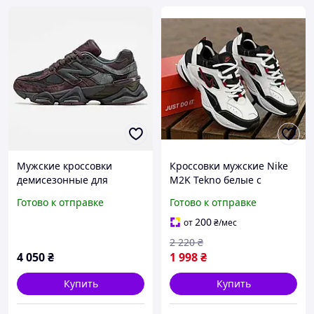
Мужские кроссовки
Кроссовки мужские Nike
демисезонные для
M2K Tekno белые с
повседневного ношения
черным, демисезонные
Готово к отправке
Готово к отправке
Нью Беленс New Balance
спортивные кроссовки
9060 Truffle Rich Earth
для повседневной носки
200
от
₴
/мес
2 220
₴
4 050
₴
1 998
₴
Купить
Купить