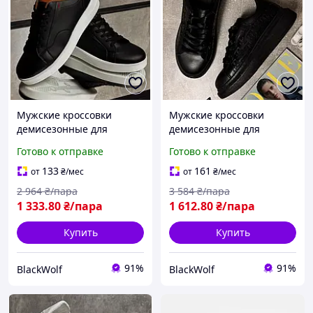
Мужские кроссовки
Мужские кроссовки
демисезонные для
демисезонные для
повседневной носки BLK-
повседневной носки
Готово к отправке
Готово к отправке
113
черные BLK-103
133
161
от
₴
/мес
от
₴
/мес
2 964
₴/пара
3 584
₴/пара
1 333
.80
₴/пара
1 612
.80
₴/пара
Купить
Купить
91%
91%
BlackWolf
BlackWolf