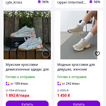
96%
98%
Lyte_Kross
Upper-Intermediate Store
Мужские кроссовки
Модные кроссовки для
демисезонные адидас для
девушек, женские
повседневной носки BLK-
демисезонные кроссовки,
Готово к отправке
Готово к отправке
63
женские кроссовки для
повседневной носки
189
242
от
₴
/мес
от
₴
/мес
3 784
₴/пара
2 900
₴
1 892
₴/пара
1 450
₴
Купить
Купить