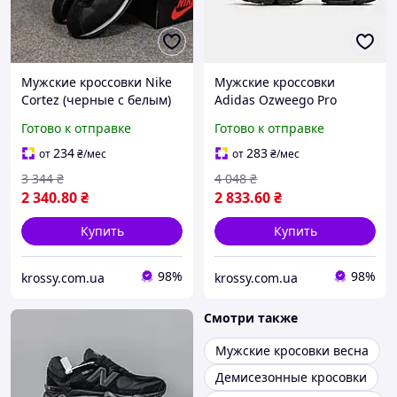
Мужские кроссовки Nike
Мужские кроссовки
Cortez (черные с белым)
Adidas Ozweego Pro
классические
Brown Black (коричнево-
Готово к отправке
Готово к отправке
демисезонные кроссовки
черные) демисезонные
для повседневной носки
кроссовки для
234
283
от
₴
/мес
от
₴
/мес
Cod: 3652
повседневной носки Cod:
3 344
₴
4 048
₴
3043
2 340
.80
₴
2 833
.60
₴
Купить
Купить
98%
98%
krossy.com.ua
krossy.com.ua
Смотри также
Мужские кросовки весна
Демисезонные кросовки