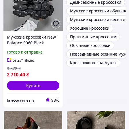
Демисезонные кроссовки
Мужские кроссовки обувь ве
Мужские кроссовки весна лет
Хорошие кроссовки
Практичные кроссовки
Мужские кроссовки New
Balance 9060 Black
Обычные кроссовки
(черные) массивные
Готово к отправке
Повседневные осенние мужс
демисезонные кроссовки
для повседневной носки
271
от
₴
/мес
Кроссовки весна мужск
Cod:3700
3 872
₴
2 710
.40
₴
Купить
98%
krossy.com.ua