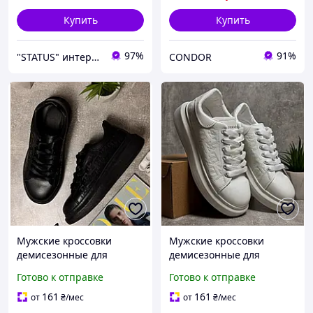
Купить
Купить
97%
91%
"STATUS" интернет магазин мужской и женской обуви
CONDOR
Мужские кроссовки
Мужские кроссовки
демисезонные для
демисезонные для
повседневной носки
повседневной носки
Готово к отправке
Готово к отправке
черные
белые
161
161
от
₴
/мес
от
₴
/мес