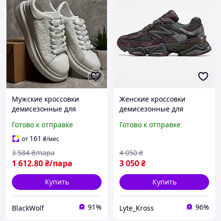
Мужские кроссовки
Женские кроссовки
демисезонные для
демисезонные для
повседневной носки
повседневного ношения
Готово к отправке
Готово к отправке
белые BLK-113
Нью Беленс New Balance
9060 Truffle Rich Earth
161
от
₴
/мес
3 584
₴/пара
4 050
₴
1 612
.80
₴/пара
3 050
₴
Купить
Купить
91%
96%
BlackWolf
Lyte_Kross