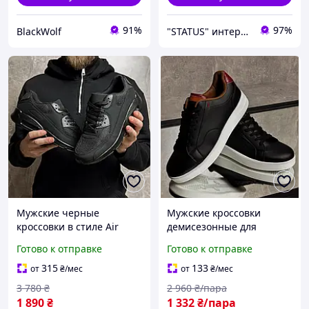
91%
97%
BlackWolf
"STATUS" интернет магазин мужской и женской обуви
Мужские черные
Мужские кроссовки
кроссовки в стиле Air
демисезонные для
Max, мужские
повседневной носки
Готово к отправке
Готово к отправке
демисезонные кожаные
кроссовки для
315
133
от
₴
/мес
от
₴
/мес
повседневной носки
3 780
₴
2 960
₴/пара
1 890
₴
1 332
₴/пара