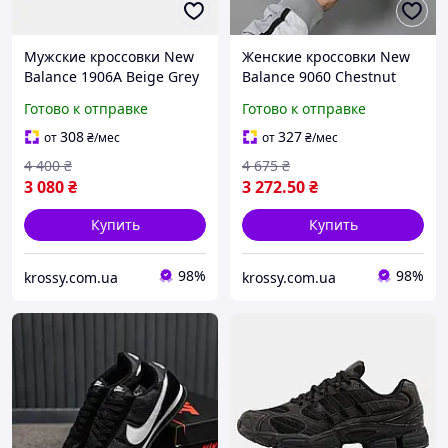
Мужские кроссовки New
Женские кроссовки New
Balance 1906A Beige Grey
Balance 9060 Chestnut
(бежево-серые)
(бежево-коричневые)
Готово к отправке
Готово к отправке
демисезонные кроссовки
объемные демисезонные
для повседневной носки
кроссовки для
308
327
от
₴
/мес
от
₴
/мес
Код: 3013
повседневной носки Cod:
4 400
₴
4 675
₴
3627
3 080
₴
3 272
.50
₴
Купить
Купить
98%
98%
krossy.com.ua
krossy.com.ua