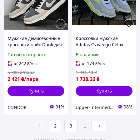
Мужские демисезонные
Кроссовки мужские
кроссовки найк Dunk для
Adidas Ozweego Celox
повседневной носки
салатовые с серым,
Готово к отправке
В наличии
демисезонные
спортивные кроссовки
242
174
от
₴
/мес
от
₴
/мес
для повседневной носки
5 380
₴/пара
1 931
.40
₴
2 421
₴/пара
1 738
.26
₴
Купить
Купить
91%
98%
CONDOR
Upper-Intermediate Store
1
2
3
...