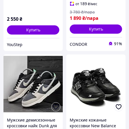
кроссовки для прогулок
189
от
₴
/мес
повседневной носки
3 780
₴/пара
1 890
₴/пара
2 550
₴
Купить
Купить
91%
CONDOR
YouStep
Мужские демисезонные
Мужские кожаные
кроссовки найк Dunk для
кроссовки New Balance