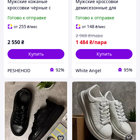
Мужские кожаные
Мужские кроссовки
кроссовки чёрные с
демисезонные для
белым Р2 весна/осень
повседневной носки SIM-
Готово к отправке
Готово к отправке
демисезонные кроссовки
2328
для повседневной носки
255
148
от
₴
/мес
от
₴
/мес
2 968
₴/пара
2 550
₴
1 484
₴/пара
Купить
Купить
92%
95%
PESHEHOD
White Angel