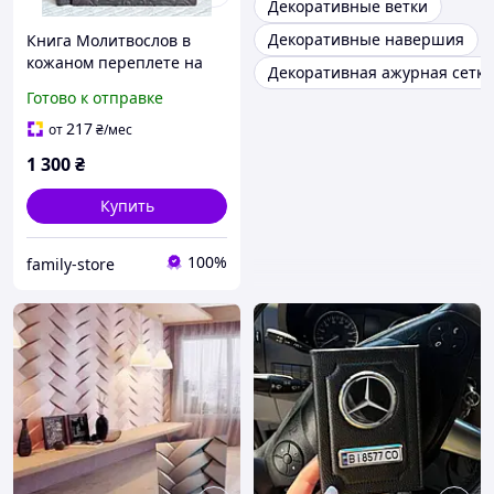
Декоративные ветки
Декоративные навершия
Книга Молитвослов в
кожаном переплете на
Декоративная ажурная сетка
славянском языке,
Готово к отправке
декоративное тиснение
по коже,размер книги
217
от
₴
/мес
10*15
1 300
₴
Купить
100%
family-store