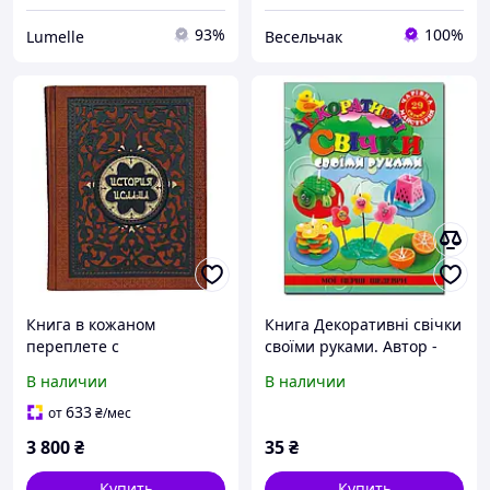
93%
100%
Lumelle
Весельчак
Книга в кожаном
Книга Декоративні свічки
переплете с
своїми руками. Автор -
художественным
Ірина Гученко (Глорія)
В наличии
В наличии
тиснением и
декоративной
633
от
₴
/мес
гравировкой "История
3 800
₴
35
₴
ислама"
Купить
Купить