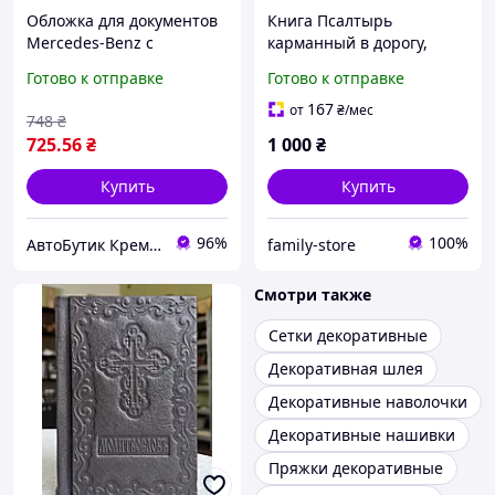
Обложка для документов
Книга Псалтырь
Mercedes-Benz с
карманный в дорогу,
металлической эмблемой
оклад кожа, размер 8*11,
Готово к отправке
Готово к отправке
и декоративным
декоративное тиснение
номерным знаком,
по коже, крупный шрифт
167
от
₴
/мес
748
₴
экокожа, черная
725
.56
₴
1 000
₴
Купить
Купить
96%
100%
АвтоБутик Кременчуг
family-store
Смотри также
Сетки декоративные
Декоративная шлея
Декоративные наволочки
Декоративные нашивки
Пряжки декоративные