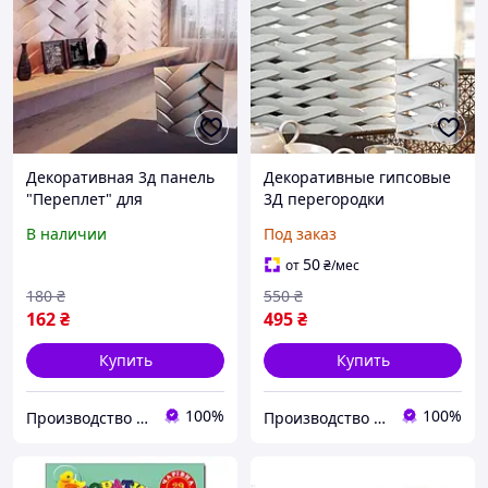
Декоративная 3д панель
Декоративные гипсовые
"Переплет" для
3Д перегородки
отделочных работ на
ПЕРЕПЛЕТ
В наличии
Под заказ
стенах из гипса 50x50
50
от
₴
/мес
180
₴
550
₴
162
₴
495
₴
Купить
Купить
100%
100%
Производство гипсовых 3D панелей и лепного декора
Производство гипсовых 3D панелей и лепного декора