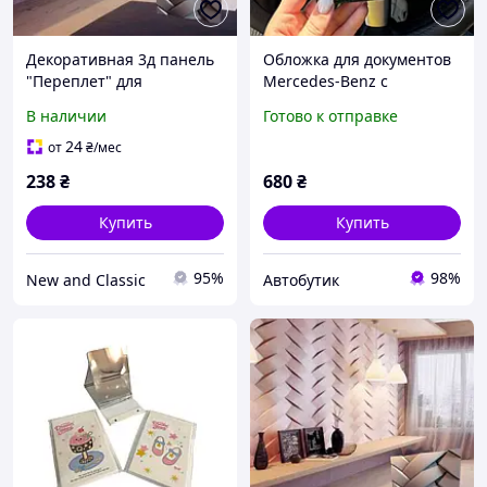
Декоративная 3д панель
Обложка для документов
"Переплет" для
Mercedes-Benz с
отделочных работ на
металлической эмблемой
В наличии
Готово к отправке
стенах из гипса 50x50
и декоративным
номерным знаком,
24
от
₴
/мес
экокожа, черная
238
₴
680
₴
Купить
Купить
95%
98%
New and Classic
Автобутик