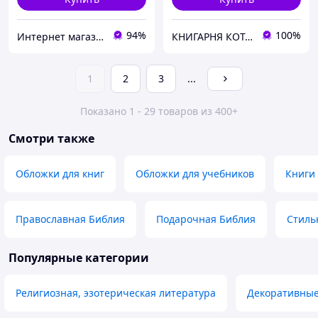
94%
100%
Интернет магазин "Grifons"
КНИГАРНЯ КОТА ФРАНИКА
1
2
3
...
Показано 1 - 29 товаров из 400+
Смотри также
Обложки для книг
Обложки для учебников
Книги
Православная Библия
Подарочная Библия
Стиль
Популярные категории
Религиозная, эзотерическая литература
Декоративные