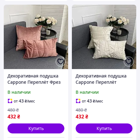
Декоративная подушка
Декоративная подушка
Cappone Переплёт Фрез
Cappone Переплёт
45х45 см
Шампань 45х45 см
В наличии
В наличии
43
43
от
₴
/мес
от
₴
/мес
480
₴
480
₴
432
₴
432
₴
Купить
Купить