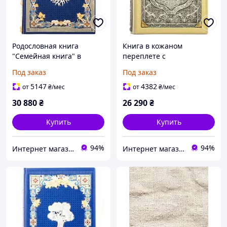
Родословная книга
Книга в кожаном
"Семейная книга" в
переплете с
кожаном переплете с
декоративным
Под заказ
Под заказ
декоративными
оформлением "Семейная
накладками на
книга"
5147
4382
от
₴
/мес
от
₴
/мес
украинском языке
30 880
₴
26 290
₴
Купить
Купить
94%
94%
Интернет магазин "Grifons"
Интернет магазин "Grifons"