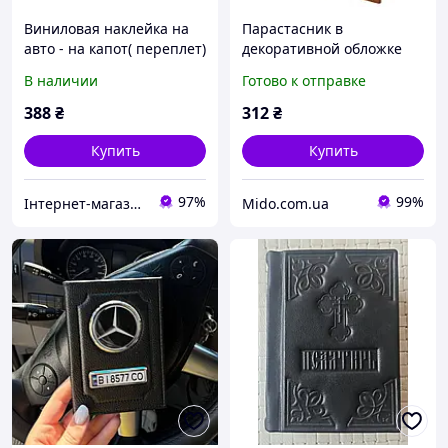
Виниловая наклейка на
Парастасник в
авто - на капот( переплет)
декоративной обложке
В наличии
Готово к отправке
388
₴
312
₴
Купить
Купить
97%
99%
Інтернет-магазин "BagirTop"
Mido.com.ua