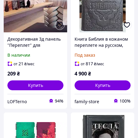
Декоративная 3д панель
Книга Библия в кожаном
"Переплет" для
переплете на русском,
отделочных работ на
размер 20*30,
В наличии
Под заказ
стенах из гипса 50x50
декоративное тиснение,
крупный шрифт
21
817
от
₴
/мес
от
₴
/мес
209
₴
4 900
₴
Купить
Купить
94%
100%
LOFTerno
family-store