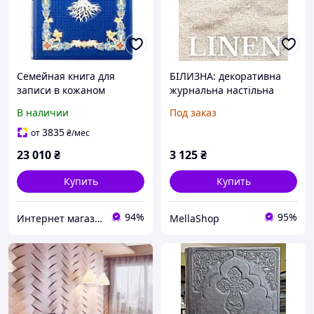
Семейная книга для
БІЛИЗНА: декоративна
записи в кожаном
журнальна настільна
переплете украшена
книга з м якою
В наличии
Под заказ
декоративными
натуральною текстурою
накладками на
льону | Твір у твердій
3835
от
₴
/мес
украинском языке
обкладинці для
23 010
₴
3 125
₴
японського,
Купить
Купить
94%
95%
Интернет магазин "Grifons"
MellaShop