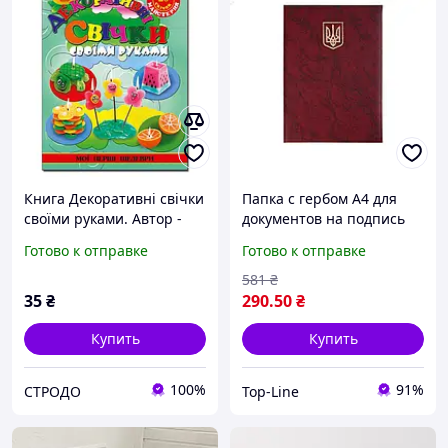
Книга Декоративні свічки
Папка с гербом А4 для
своїми руками. Автор -
документов на подпись
Ірина Гученко (Глорія)
бордо с жесткой
Готово к отправке
Готово к отправке
обложкой и
декоративным
581
₴
нанесением
35
₴
290
.50
₴
Купить
Купить
100%
91%
СТРОДО
Top-Line