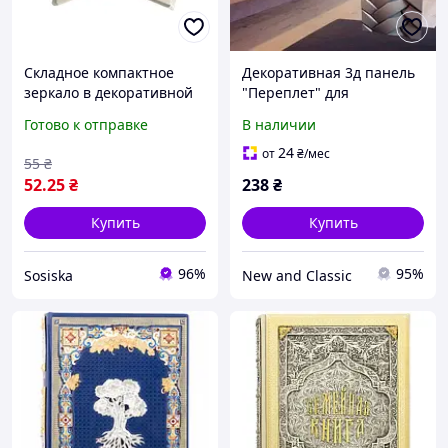
Складное компактное
Декоративная 3д панель
зеркало в декоративной
"Переплет" для
бумажной обложке
отделочных работ на
Готово к отправке
В наличии
14,7×8,8 см S615
стенах из гипса 50x50
24
от
₴
/мес
55
₴
52
.25
₴
238
₴
Купить
Купить
96%
95%
Sosiska
New and Classic