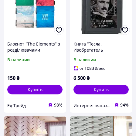
Блокнот "The Elements" з
Книга "Тесла.
розділювачами
Изобретатель
175х206мм, пластикова
электрической эпохи" в
В наличии
В наличии
обкладинка з
кожаном переплете с
декоративною висічкою
декоративными
1083
от
₴
/мес
металлическими
150
₴
6 500
₴
уголками
Купить
Купить
98%
94%
Ед-Трейд
Интернет магазин "Grifons"