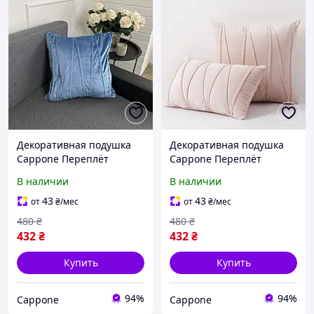
Декоративная подушка
Декоративная подушка
Cappone Переплёт
Cappone Переплёт
Голубой 45х45 см
Розовый 45х45 см
В наличии
В наличии
43
43
от
₴
/мес
от
₴
/мес
480
₴
480
₴
432
₴
432
₴
Купить
Купить
94%
94%
Cappone
Cappone