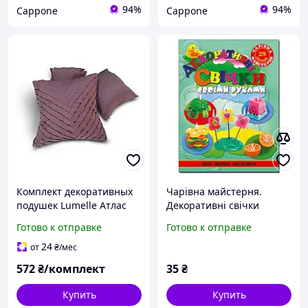
94%
94%
Cappone
Cappone
Комплект декоративных
Чарівна майстерня.
подушек Lumelle Атлас
Декоративні свічки
переплет 28х28см 2шт
своїми руками
Готово к отправке
Готово к отправке
33х33см 1шт 40х40см 1шт
фиолетово пурпурный
24
от
₴
/мес
(п_0128)
572
₴/комплект
35
₴
Купить
Купить