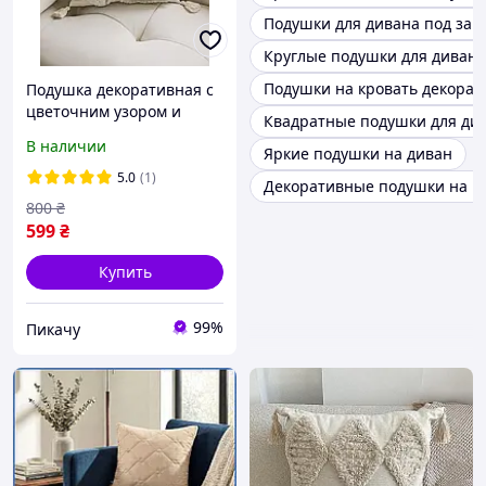
Подушки для дивана под зак
Круглые подушки для дивана
Подушки на кровать декора
Подушка декоративная с
цветочним узором и
Квадратные подушки для ди
мягкими кистями
В наличии
Яркие подушки на диван
кремовая для дивана
45x45 см (60072/52)
5.0
(1)
Декоративные подушки на к
800
₴
599
₴
Купить
99%
Пикачу