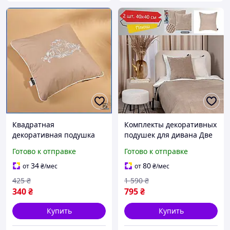
Квадратная
Комплекты декоративных
декоративная подушка
подушек для дивана Две
45х45 см с вышивкой и
квадратные подушки из
Готово к отправке
Готово к отправке
кантом бежевого цвета
плюша для
для дивана в интерьере
декорирования
34
80
от
₴
/мес
от
₴
/мес
шоп1
интерьера
425
₴
1 590
₴
340
₴
795
₴
Купить
Купить