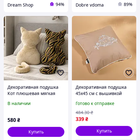
94%
89%
Dream Shop
Dobre vdoma
Декоративная подушка
Декоративная подушка
Кот плюшевая мягкая
45х45 см с вышивкой
подушка в форме кота
бежевая квадратная
В наличии
Готово к отправке
для дивана кровати и
подушка на диван для
детской комнаты
интерьера с кантом
484
.30
₴
Бежевый (5445)
339
₴
580
₴
Купить
Купить