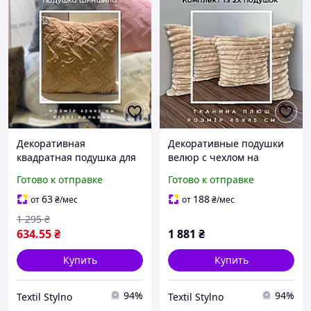
Декоративная
Декоративные подушки
квадратная подушка для
велюр с чехлом на
дивана Мягкие
молнии Комплект
Готово к отправке
Готово к отправке
декоративные подушки
декоративных подушек
со сьемным чехлом
для дивана Подушки
63
188
от
₴
/мес
от
₴
/мес
шиншила 42х42
плюшевые
1 295
₴
634
.55
₴
1 881
₴
Купить
Купить
94%
94%
Textil Stylno
Textil Stylno