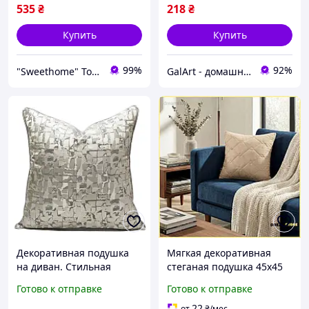
535
₴
218
₴
Купить
Купить
99%
92%
"Sweethome" Товари для дому
GalArt - домашний уют
Декоративная подушка
Мягкая декоративная
на диван. Стильная
стеганая подушка 45х45
интерьерная подушка
см для дивана кровати
Готово к отправке
Готово к отправке
Современная
гостиной или детской
дизайнерская подушка
комнаты стор1
22
от
₴
/мес