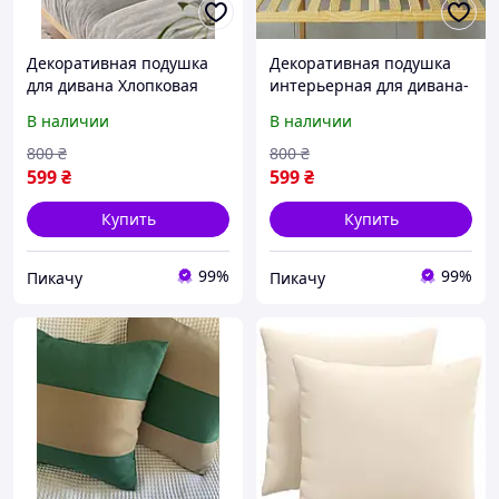
Декоративная подушка
Декоративная подушка
для дивана Хлопковая
интерьерная для дивана-
Зигзаг Кремовая в стилі
кровати 45х45 см Ромб
В наличии
В наличии
бохо 30x50 см (60050/52)
Кремовая (60054/52)
800
₴
800
₴
599
₴
599
₴
Купить
Купить
99%
99%
Пикачу
Пикачу