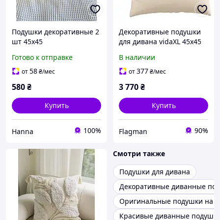
Подушки декоративные 2
Декоративные подушки
шт 45х45
для дивана vidaXL 45х45
см бежевые со съёмными
Готово к отправке
В наличии
чехлами, 2 шт.
(m00534745)
58
377
от
₴
/мес
от
₴
/мес
580
₴
3 770
₴
Купить
Купить
100%
90%
Hanna
Flagman
Смотри также
Подушки для дивана
Декоративные диванные по
Оригинальные подушки на д
Красивые диванные подушк