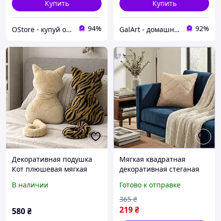
Купить
Купить
94%
92%
OStore - купуй онлайн!
GalArt - домашний уют
Декоративная подушка
Мягкая квадратная
Кот плюшевая мягкая
декоративная стеганая
подушка в форме кота
подушка 45х45 см для
В наличии
Готово к отправке
для дивана кровати и
дивана кровати гостиной
детской комнаты Тигра
и детской МШоп1
365
₴
(5447)
219
₴
580
₴