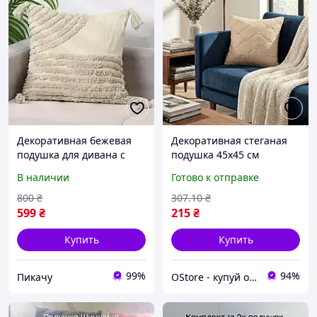
Декоративная бежевая
Декоративная стеганая
подушка для дивана с
подушка 45х45 см
геометрическим узором и
квадратная мягкая
В наличии
Готово к отправке
мягкими кистями 45 х 45
подушка для дивана
см (60070/52)
кровати гостиной детской
800
₴
307
.10
₴
599
₴
215
₴
Купить
Купить
99%
94%
Пикачу
OStore - купуй онлайн!