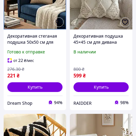
Декоративная стеганая
Декоративная подушка
подушка 50х50 см для
45×45 см для дивана
дивана интерьерная
хлопковая в
Готово к отправке
В наличии
квадратная
скандинавском стиле с
гипоаллергенная
бахромой Бежевая Ромбы
22
от
₴
/мес
бежевая модель шоп1
(60053/52)
276
.30
₴
800
₴
221
₴
599
₴
Купить
Купить
94%
98%
Dream Shop
RAIDDER