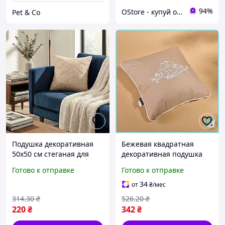
94%
OStore - купуй онлайн!
Pet & Co
Подушка декоративная
Бежевая квадратная
50х50 см стеганая для
декоративная подушка
дивана интерьерная
45х45 см с вышивкой и
Готово к отправке
Готово к отправке
подушка квадратная
кантом для стильного
гипоаллергенная
оформления дивана Гал1
34
от
₴
/мес
бежевая
314
.30
₴
526
.20
₴
220
₴
342
₴