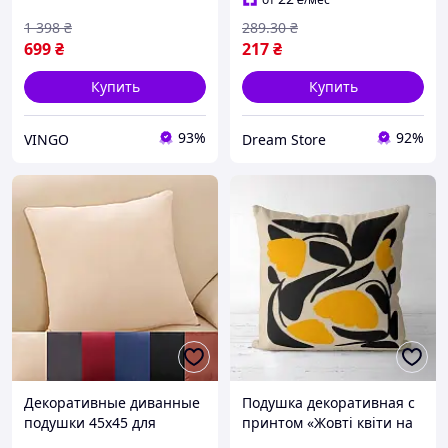
45*45, стиль 7
1 398
₴
289
.30
₴
699
₴
217
₴
Купить
Купить
93%
92%
VINGO
Dream Store
Декоративные диванные
Подушка декоративная с
подушки 45х45 для
принтом «Жовті квіти на
интерьера бифлекс,
бежевому тлі» 45х45 см,