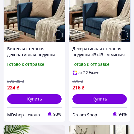
Бежевая стеганая
Декоративная стеганая
декоративная подушка
подушка 45х45 см мягкая
50х50 см
квадратная модель для
Готово к отправке
Готово к отправке
гипоаллергенная для
дивана кровати гостиной
интерьера и украшения
детской шоп1
22
от
₴
/мес
дивана МШоп1
373
.30
₴
270
₴
224
₴
216
₴
Купить
Купить
93%
94%
MDshop - економія поруч
Dream Shop