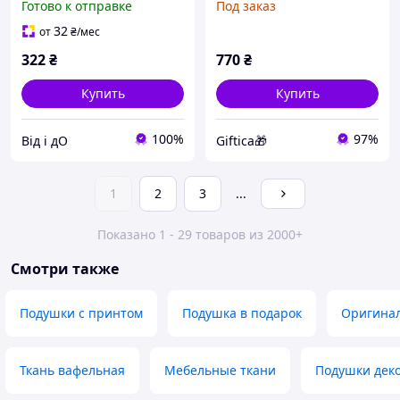
Готово к отправке
Под заказ
наволочки 45 на 45
ткань Soft, для дивана,
универсальные Бежевый
подарок
32
от
₴
/мес
322
₴
770
₴
Купить
Купить
100%
97%
Від і дО
Giftica🎁
1
2
3
...
Показано 1 - 29 товаров из 2000+
Смотри также
Подушки с принтом
Подушка в подарок
Оригина
Ткань вафельная
Мебельные ткани
Подушки деко