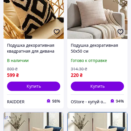
Подушка декоративная
Подушка декоративная
квадратная для дивана
50х50 см
45×45 см сканди стиль
гипоаллергенная
В наличии
Готово к отправке
хлопковая Бежевая с
стеганая бежевая
черным Ромб (60057/52)
интерьерная подушка
800
₴
314
.30
₴
для дивана кресла
599
₴
220
₴
кровати
Купить
Купить
98%
94%
RAIDDER
OStore - купуй онлайн!