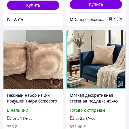
Купить
Купить
93%
MDshop - економія поруч
Pet & Co
Нежный набор из 2-х
Мягкая декоративная
подушек Тиара бежевого
стеганая подушка 45х45
цвета 45×45 см, шенил,
см для оформления
В наличии
Готово к отправке
наполнитель синтепон.
дивана кровати гостиной
Декоративные подушки
или детской Гал1
54
22
от
₴
/мес
от
₴
/мес
на диван.
735
₴
335
.40
₴