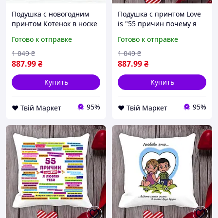
Подушка с новогодним
Подушка с принтом Love
принтом Котенок в носке
is "55 причин почему я
Белый Кавун П003568 D8-
люблю тебя" Белый
Готово к отправке
Готово к отправке
2026
Кавун П000001 D8-2026
1 049
₴
1 049
₴
887
.99
₴
887
.99
₴
Купить
Купить
95%
95%
❤️ Твій Маркет
❤️ Твій Маркет