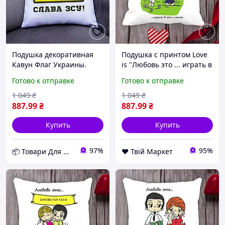
Подушка декоративная
Подушка с принтом Love
Кавун Флаг Украины.
is "Любовь это ... играть в
Тризуб. Слава ЗСУ 40x40
мяч с сыном" Белый
Готово к отправке
Готово к отправке
см (П000808) D10-2026
Кавун П000010 D8-2026
1 049
₴
1 049
₴
887
.99
₴
887
.99
₴
Купить
Купить
97%
95%
📦 Товари Для Дому
❤️ Твій Маркет