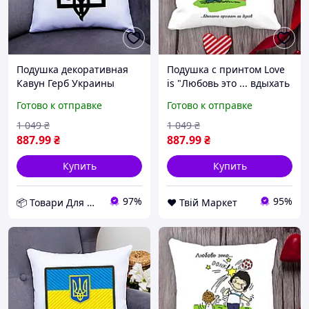
Подушка декоративная
Подушка с принтом Love
Кавун Герб Украины
is "Любовь это ... вдыхать
Сокол в трезубце 40x40
ее аромат" Белый Кавун
Готово к отправке
Готово к отправке
см (П000803) D10-2026
П000009 D8-2026
1 049
₴
1 049
₴
887
.99
₴
887
.99
₴
Купить
Купить
97%
95%
📦 Товари Для Дому
❤️ Твій Маркет