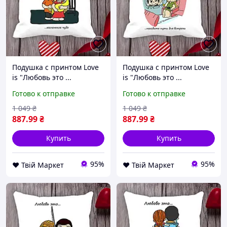
Подушка с принтом Love
Подушка с принтом Love
is "Любовь это ...
is "Любовь это ...
Маленькое чудо" Белый
находить пути для
Готово к отправке
Готово к отправке
Кавун П000015 D8-2026
встречи" Белый Кавун
П000016 D8-2026
1 049
₴
1 049
₴
887
.99
₴
887
.99
₴
Купить
Купить
95%
95%
❤️ Твій Маркет
❤️ Твій Маркет