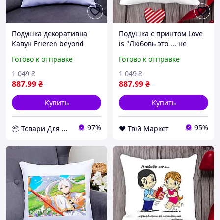
Подушка декоративна
Подушка с принтом Love
Кавун Frieren beyond
is "Любовь это ... не
journey's end 40x40 см
упаковка, а содержание"
Готово к отправке
Готово к отправке
(П000794)
Белый Кавун П000005 D8-
2026
1 049
₴
1 049
₴
887
.99
₴
887
.99
₴
Купить
Купить
97%
95%
📦 Товари Для Дому
❤️ Твій Маркет