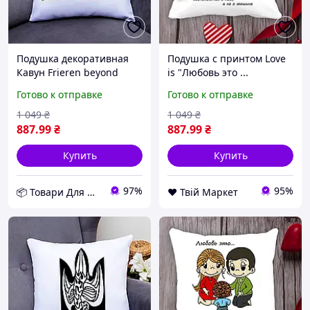
Подушка декоративная
Подушка с принтом Love
Кавун Frieren beyond
is "Любовь это ...
journey's end 40x40 см
беспокоится о ней, а не о
Готово к отправке
Готово к отправке
(П000796) D10-2026
машине" Белый Кавун
П000007 D8-2026
1 049
₴
1 049
₴
887
.99
₴
887
.99
₴
Купить
Купить
97%
95%
📦 Товари Для Дому
❤️ Твій Маркет