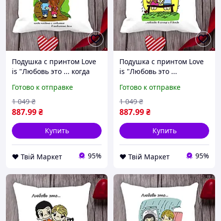
Подушка с принтом Love
Подушка с принтом Love
is "Любовь это ... когда
is "Любовь это ...
пойдешь с любимым в
навсегда в солнце и в
Готово к отправке
Готово к отправке
заоблачные дали" Белый
дождь" Белый Кавун
Кавун П000013 D8-2026
П000014 D8-2026
1 049
₴
1 049
₴
887
.99
₴
887
.99
₴
Купить
Купить
95%
95%
❤️ Твій Маркет
❤️ Твій Маркет