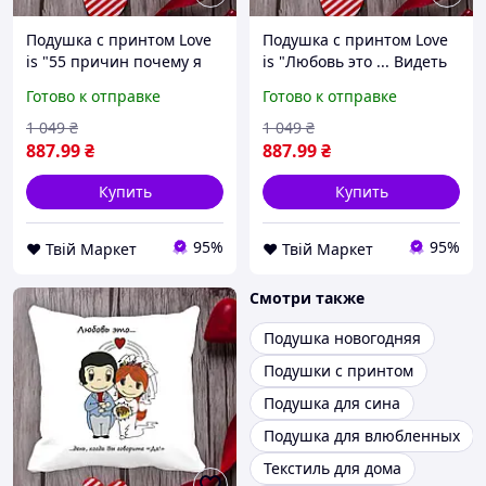
Подушка с принтом Love
Подушка с принтом Love
is "55 причин почему я
is "Любовь это ... Видеть
люблю тебя" 2 Белый
смысл жизни в глазах
Готово к отправке
Готово к отправке
Кавун П000002 D8-2026
друг друга" Белый Кавун
П000003 D8-2026
1 049
₴
1 049
₴
887
.99
₴
887
.99
₴
Купить
Купить
95%
95%
❤️ Твій Маркет
❤️ Твій Маркет
Смотри также
Подушка новогодняя
Подушки с принтом
Подушка для сина
Подушка для влюбленных
Текстиль для дома