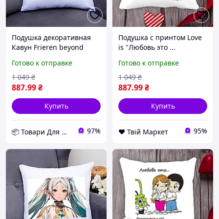
Подушка декоративная
Подушка с принтом Love
Кавун Frieren beyond
is "Любовь это ...
journey's end 40x40 см
преподнести ей
Готово к отправке
Готово к отправке
(П000795) D11-2026
неожиданный подарок"
Белый Кавун П000006 D8-
1 049
₴
1 049
₴
2026
887
.99
₴
887
.99
₴
Купить
Купить
97%
95%
📦 Товари Для Дому
❤️ Твій Маркет