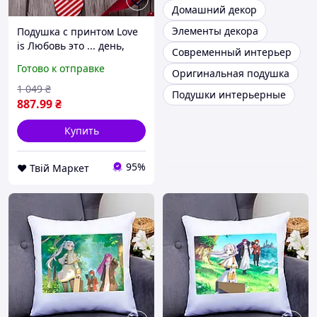
Домашний декор
Элементы декора
Подушка с принтом Love
is Любовь это ... день,
Современный интерьер
когда Вы говорите "Да!"
Готово к отправке
Оригинальная подушка
Белый Кавун П000004 D8-
2026
1 049
₴
Подушки интерьерные
887
.99
₴
Купить
95%
❤️ Твій Маркет