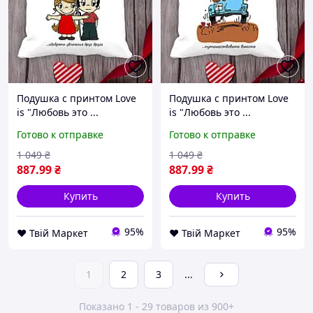
Подушка с принтом Love
Подушка с принтом Love
is "Любовь это ...
is "Любовь это ...
одобрять увлечения друг
путешествовать вместе"
Готово к отправке
Готово к отправке
друга" Белый Кавун
Белый Кавун П000018 D8-
П000017 D8-2026
2026
1 049
₴
1 049
₴
887
.99
₴
887
.99
₴
Купить
Купить
95%
95%
❤️ Твій Маркет
❤️ Твій Маркет
1
2
3
...
Показано 1 - 29 товаров из 900+