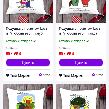
Подушка с принтом Love
Подушка с принтом Love
is "Любовь это ... клуб
is "Любовь это ... когда
развлечений для двоих"
каждый раз не хочется
Готово к отправке
Готово к отправке
Белый Кавун П000011 D8-
расставаться" Белый
2026
Кавун П000012 D8-2026
1 049
₴
1 049
₴
887
.99
₴
887
.99
₴
Купить
Купить
95%
95%
❤️ Твій Маркет
❤️ Твій Маркет