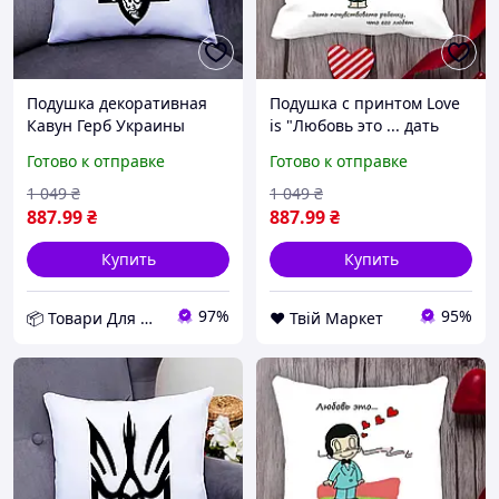
Подушка декоративная
Подушка с принтом Love
Кавун Герб Украины
is "Любовь это ... дать
Сокол в трезубце 40x40
почувствовать ребенку,
Готово к отправке
Готово к отправке
см (П000801) D11-2026
что его любят" Белый
Кавун П000008 D8-2026
1 049
₴
1 049
₴
887
.99
₴
887
.99
₴
Купить
Купить
97%
95%
📦 Товари Для Дому
❤️ Твій Маркет