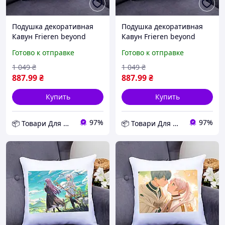
Подушка декоративная
Подушка декоративная
Кавун Frieren beyond
Кавун Frieren beyond
journey's end 40x40 см
journey's end 40x40 см
Готово к отправке
Готово к отправке
(П000790) D11-2026
(П000791) D10-2026
1 049
₴
1 049
₴
887
.99
₴
887
.99
₴
Купить
Купить
97%
97%
📦 Товари Для Дому
📦 Товари Для Дому