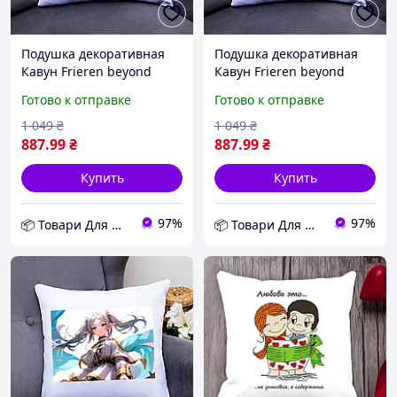
Подушка декоративная
Подушка декоративная
Кавун Frieren beyond
Кавун Frieren beyond
journey's end 40x40 см
journey's end 40x40 см
Готово к отправке
Готово к отправке
(П000792) D11-2026
(П000793) D11-2026
1 049
₴
1 049
₴
887
.99
₴
887
.99
₴
Купить
Купить
97%
97%
📦 Товари Для Дому
📦 Товари Для Дому