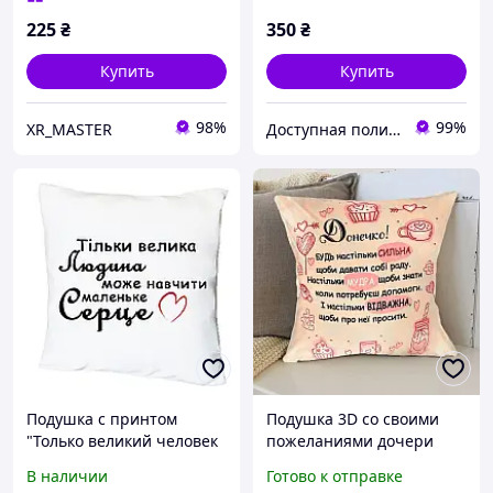
225
₴
350
₴
Купить
Купить
98%
99%
XR_MASTER
Доступная полиграфия в городе Кропивницком
Подушка с принтом
Подушка 3D со своими
"Только великий человек
пожеланиями дочери
может научить
"Зіркове Рожеве
В наличии
Готово к отправке
маленькое сердце"
Побажання" 35х35 см