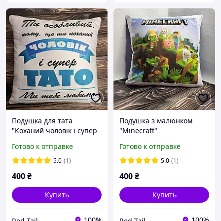
Подушка для тата
Подушка з малюнком
"Коханий чоловік і супер
"Minecraft"
тато", двостороння
Готово к отправке
Готово к отправке
5.0
(1)
5.0
(1)
400
₴
400
₴
Купить
Купить
100%
100%
Red Tail
Red Tail