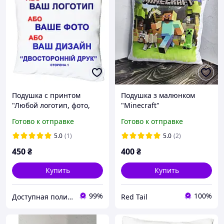
Подушка с принтом
Подушка з малюнком
"Любой логотип, фото,
"Minecraft"
дизайн, двусторонняя
Готово к отправке
Готово к отправке
печать" (17495)
5.0
(1)
5.0
(2)
450
₴
400
₴
Купить
Купить
99%
100%
Доступная полиграфия в городе Кропивницком
Red Tail