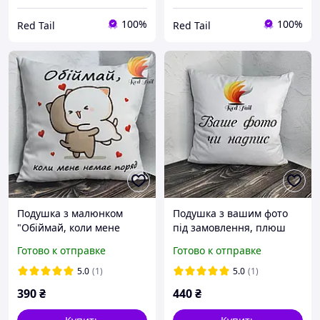
100%
100%
Red Tail
Red Tail
Подушка з малюнком
Подушка з вашим фото
"Обіймай, коли мене
під замовлення, плюш
немає поряд", габардин
40х40 см
Готово к отправке
Готово к отправке
5.0
(1)
5.0
(1)
390
₴
440
₴