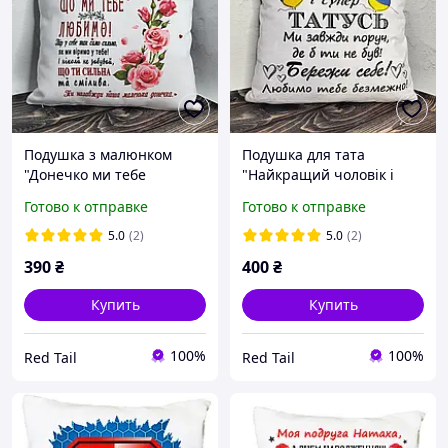
Подушка з малюнком
Подушка для тата
"Донечко ми тебе
"Найкращий чоловік і
любимо"
супер татусь"
Готово к отправке
Готово к отправке
5.0
(2)
5.0
(2)
390
₴
400
₴
Купить
Купить
100%
100%
Red Tail
Red Tail