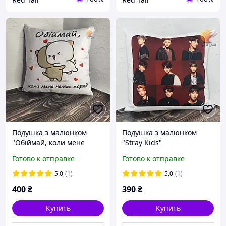
Подушка з малюнком
Подушка з малюнком
"Обіймай, коли мене
"Stray Kids"
немає поряд"
Готово к отправке
Готово к отправке
5.0
(1)
5.0
(1)
400
₴
390
₴
Купить
Купить