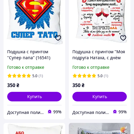
Подушка с принтом
Подушка с принтом "Моя
"Супер папа" (16541)
подруга Натаха, с днём
рождения" (16547)
Готово к отправке
Готово к отправке
5.0
(1)
5.0
(1)
350
₴
350
₴
Купить
Купить
99%
99%
Доступная полиграфия в городе Кропивницком
Доступная полиграфия в городе Кропивницком