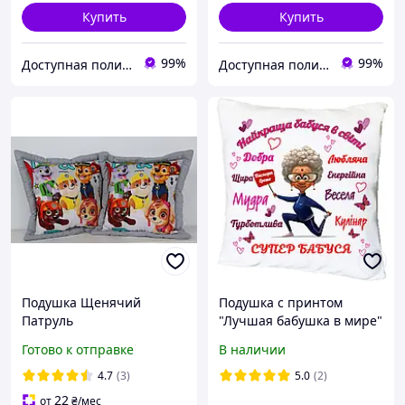
Купить
Купить
99%
99%
Доступная полиграфия в городе Кропивницком
Доступная полиграфия в городе Кропивницком
Подушка Щенячий
Подушка с принтом
Патруль
"Лучшая бабушка в мире"
(18479)
Готово к отправке
В наличии
4.7
(3)
5.0
(2)
22
от
₴
/мес