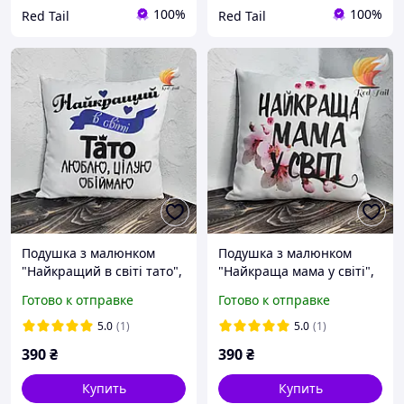
100%
100%
Red Tail
Red Tail
Подушка з малюнком
Подушка з малюнком
"Найкращий в світі тато",
"Найкраща мама у світі",
габардин
габардин
Готово к отправке
Готово к отправке
5.0
(1)
5.0
(1)
390
₴
390
₴
Купить
Купить