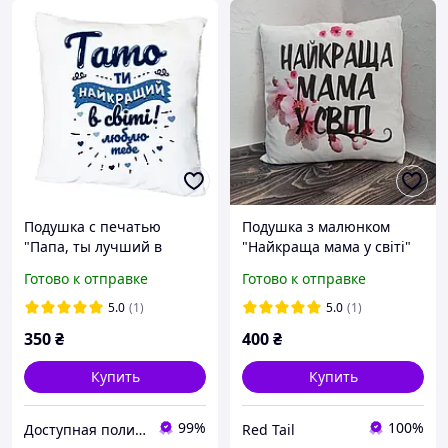
Подушка с печатью
Подушка з малюнком
"Папа, ты лучший в
"Найкраща мама у світі"
мире" (15510)
Готово к отправке
Готово к отправке
5.0
(1)
5.0
(1)
350
₴
400
₴
Купить
Купить
99%
100%
Доступная полиграфия в городе Кропивницком
Red Tail