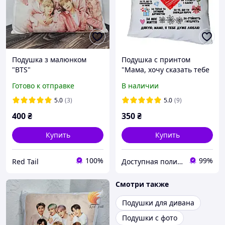
Подушка з малюнком
Подушка с принтом
"BTS"
"Мама, хочу сказать тебе
спасибо!" 15973
Готово к отправке
В наличии
5.0
(3)
5.0
(9)
400
₴
350
₴
Купить
Купить
100%
99%
Red Tail
Доступная полиграфия в городе Кропивницком
Смотри также
Подушки для дивана
Подушки с фото