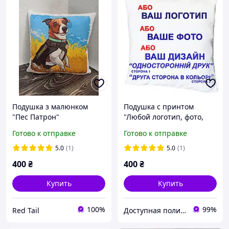
Подушка з малюнком
Подушка с принтом
"Пес Патрон"
"Любой логотип, фото,
дизайн, односторонняя
Готово к отправке
Готово к отправке
печать, вторая сторона
цветная" (18010)
5.0
(1)
5.0
(1)
400
₴
400
₴
Купить
Купить
100%
99%
Red Tail
Доступная полиграфия в городе Кропивницком