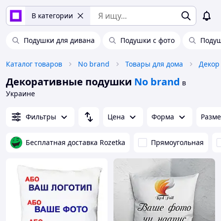
В категории
Подушки для дивана
Подушки с фото
Подуш
Каталог товаров
No brand
Товары для дома
Декор
Декоративные подушки
No brand
в
Украине
Фильтры
Цена
Форма
Разм
Бесплатная доставка Rozetka
Прямоугольная