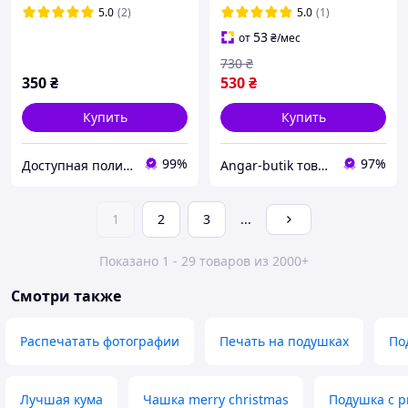
(20470)
5.0
(2)
5.0
(1)
53
от
₴
/мес
730
₴
350
₴
530
₴
Купить
Купить
99%
97%
Доступная полиграфия в городе Кропивницком
Angar-butik товары для дома и быта
1
2
3
...
Показано 1 - 29 товаров из 2000+
Смотри также
Распечатать фотографии
Печать на подушках
По
Лучшая кума
Чашка merry christmas
Подушка с р