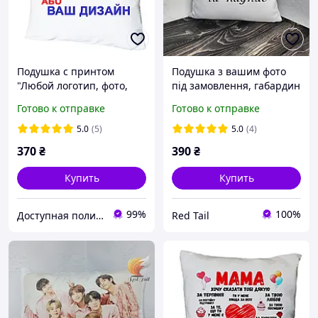
Подушка с принтом
Подушка з вашим фото
"Любой логотип, фото,
під замовлення, габардин
дизайн" (16249)
Готово к отправке
Готово к отправке
5.0
(5)
5.0
(4)
370
₴
390
₴
Купить
Купить
99%
100%
Доступная полиграфия в городе Кропивницком
Red Tail