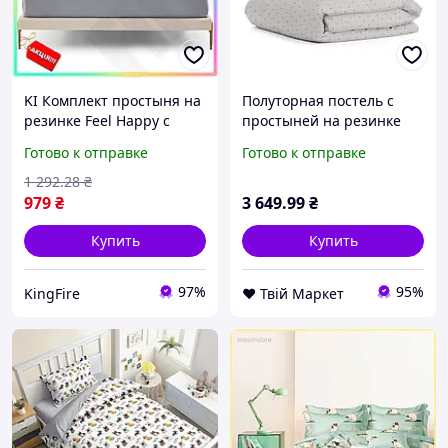
KI Комплект простыня на
Полуторная постель с
резинке Feel Happy с
простыней на резинке
наволочками трикотаж
Mini Dots CS4 COSAS
Готово к отправке
Готово к отправке
серый для кровати
Бежевый 160х220 см
160х200 см постель
1 292
.28
₴
FIR41_R
979
₴
3 649
.99
₴
Купить
Купить
97%
95%
KingFire
❤️ Твій Маркет