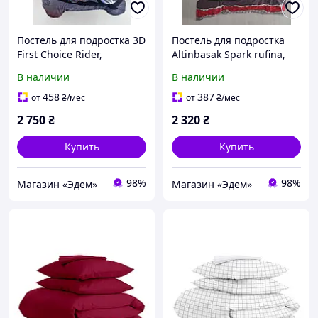
Постель для подростка 3D
Постель для подростка
First Choice Rider,
Altinbasak Spark rufina,
Полуторный, 160х220,
Полуторный, 160х220,
В наличии
В наличии
180х240, 50x70-1шт и
180х240, 50x70-1шт
70х70-1шт
458
387
от
₴
/мес
от
₴
/мес
2 750
₴
2 320
₴
Купить
Купить
98%
98%
Магазин «Эдем»
Магазин «Эдем»