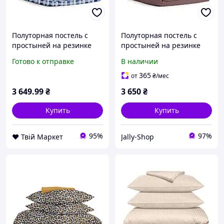
Полуторная постель с
Полуторная постель с
простыней на резинке
простыней на резинке
Cell CS5 COSAS Голубой
Mousse CS1 COSAS
Готово к отправке
В наличии
160х220 см
Шоколад 160х220 см
365
от
₴
/мес
3 649
.99
₴
3 650
₴
Купить
Купить
95%
97%
❤️ Твій Маркет
Jally-Shop