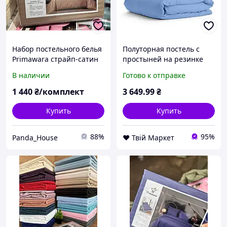
Набор постельного белья
Полуторная постель с
Primawara страйп-сатин
простыней на резинке
Евро 200х220
Wave CS1 COSAS
В наличии
Готово к отправке
премиальный комплект с
лазурный 160х220 см
простыней на резинке
1 440
₴/комплект
3 649
.99
₴
для спальни с
наволочками
Купить
Купить
88%
95%
Panda_House
❤️ Твій Маркет