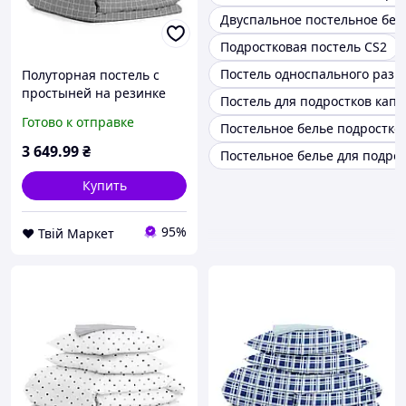
Двуспальное постельное бел
Подростковая постель CS2
Постель односпального разм
Полуторная постель с
простыней на резинке
Постель для подростков капу
Cell CS1 COSAS серый
Готово к отправке
Постельное белье подростко
160х220 см
3 649
.99
₴
Постельное белье для подрос
Купить
95%
❤️ Твій Маркет