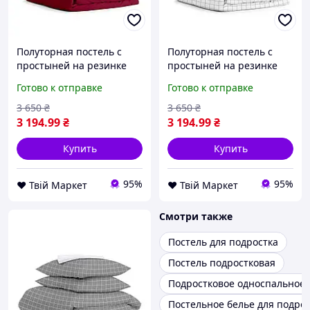
Полуторная постель с
Полуторная постель с
простыней на резинке
простыней на резинке
Ruby CS2 COSAS
Cell COSAS Белый 160х220
Готово к отправке
Готово к отправке
Бордовый 160х220 см
см
3 650
₴
3 650
₴
3 194
.99
₴
3 194
.99
₴
Купить
Купить
95%
95%
❤️ Твій Маркет
❤️ Твій Маркет
Смотри также
Постель для подростка
Постель подростковая
Подростковое односпальное 
Постельное белье для подро