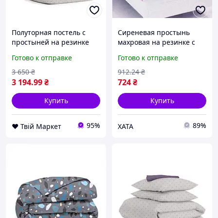
Полуторная постель с
Сиреневая простынь
простыней на резинке
махровая на резинке с
Mini Dots CS1 COSAS
наволочками Anisa
Готово к отправке
Готово к отправке
Бежевый 160х220 см
220х240+30 - Турецкая
махровая простынь для
3 650
₴
912
.24
₴
постели
3 194
.99
₴
724
₴
Купить
Купить
95%
89%
❤️ Твій Маркет
XATA