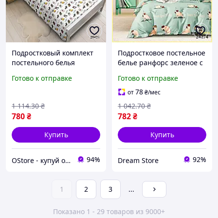
Подростковый комплект
Подростковое постельное
постельного белья
белье ранфорс зеленое с
ранфорс 143x210 постель
принтом животных
Готово к отправке
Готово к отправке
для подростка с принтом
143x210 см и наволочка
50х70 наволочка
50х70 см стор1
78
от
₴
/мес
1 114
.30
₴
1 042
.70
₴
780
₴
782
₴
Купить
Купить
94%
92%
OStore - купуй онлайн!
Dream Store
1
2
3
...
Показано 1 - 29 товаров из 9000+