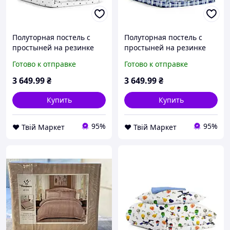
Полуторная постель с
Полуторная постель с
простыней на резинке
простыней на резинке
Love COSAS Белый
Cell CS4 COSAS Голубой
Готово к отправке
Готово к отправке
160х220 см
160х220 см
3 649
.99
₴
3 649
.99
₴
Купить
Купить
95%
95%
❤️ Твій Маркет
❤️ Твій Маркет