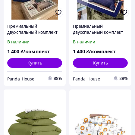
Премиальный
Премиальный
двухспальный комплект
двухспальный комплект
постели страйп сатин
постели страйп сатин
В наличии
В наличии
180х220 Primawara с
180х220 Primawara с
простыней на резинке
простыней на резинке
1 400
₴/комплект
1 400
₴/комплект
для матраса
для матраса
160*200+20см для дома
160*200+20см с
Купить
Купить
88%
88%
Panda_House
Panda_House