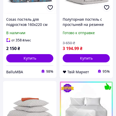
Cosas постель для
Полуторная постель с
подростков 160х220 см
простыней на резинке
пододеяльник
Mini Dots CS2 COSAS
В наличии
Готово к отправке
8M558E93A2
Бежевый 160х220 см
358
от
₴
/мес
3 650
₴
2 150
₴
3 194
.99
₴
Купить
Купить
98%
95%
BalluMBA
❤️ Твій Маркет