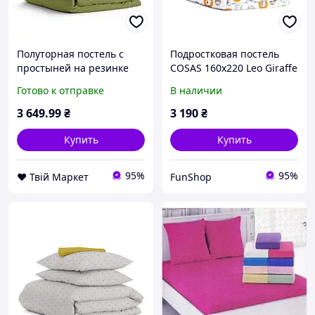
Полуторная постель с
Подростковая постель
простыней на резинке
COSAS 160х220 Leo Giraffe
Avocado CS5 COSAS
легкая глажка
Готово к отправке
В наличии
160х220 см
87A62C00E5
3 649
.99
₴
3 190
₴
Купить
Купить
95%
95%
❤️ Твій Маркет
FunShop