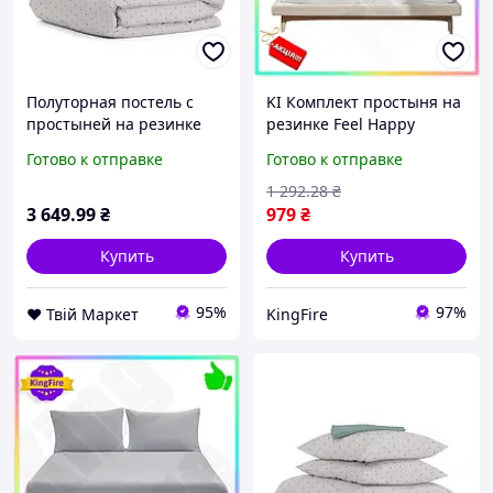
Полуторная постель с
KI Комплект простыня на
простыней на резинке
резинке Feel Happy
Mini Dots CS3 COSAS
трикотаж белый для
Готово к отправке
Готово к отправке
Бежевый 160х220 см
кровати с наволочками
160х200 см постель
1 292
.28
₴
FIR41_R
3 649
.99
₴
979
₴
Купить
Купить
95%
97%
❤️ Твій Маркет
KingFire