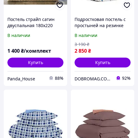
Постель страйп сатин
Подростковая постель с
двуспальная 180х220
простыней на резинке
Primawara с простыней
Minecraft CS4 COSAS
В наличии
В наличии
на резинке для высокого
Зеленый 160х220 см
матраса с наволочками
3 190
₴
50х70 или 55х80
1 400
₴/комплект
2 850
₴
Купить
Купить
88%
92%
Panda_House
DOBROMAG.COM.UA - ДОБРОМАГ