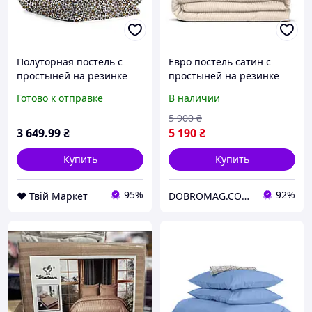
Полуторная постель с
Евро постель сатин с
простыней на резинке
простыней на резинке
Leopard COSAS Бежевый
BISCOTTI Cosas Бежевый
Готово к отправке
В наличии
160х220 см
200х220 см
5 900
₴
3 649
.99
₴
5 190
₴
Купить
Купить
95%
92%
❤️ Твій Маркет
DOBROMAG.COM.UA - ДОБРОМАГ