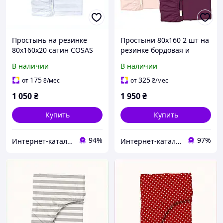
Простынь на резинке
Простыни 80х160 2 шт на
80х160х20 сатин COSAS
резинке бордовая и
серо-голубая, 8567KP456
розовая в коробке Cosas,
В наличии
В наличии
T85X58X575
175
325
от
₴
/мес
от
₴
/мес
1 050
₴
1 950
₴
Купить
Купить
94%
97%
Интернет-каталог скидок "Профит плюс"
Интернет-кат​алог с​ки​​д​​​ок "ElenaShop"