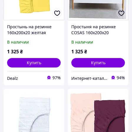
Простынь на резинке
Простыня на резинке
160х200х20 желтая
COSAS 160х200х20
натуральный хлопок
лаванда в коробке,
В наличии
В наличии
7693X594B
7T6935A93
1 325
₴
1 325
₴
Купить
Купить
97%
94%
Dealz
Интернет-каталог скидок "Профит плюс"