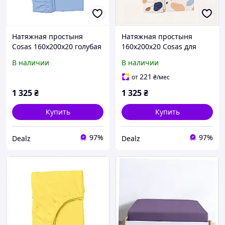
Натяжная простыня
Натяжная простыня
Cosas 160х200х20 голубая
160х200х20 Cosas для
из 100% хлопка
спальни взрослых
В наличии
В наличии
7X693589E
855896KHE9
221
от
₴
/мес
1 325
₴
1 325
₴
Купить
Купить
97%
97%
Dealz
Dealz