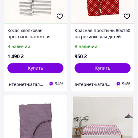
Косас хлопковая
Красная простынь 80х160
простынь натяжная
на резинке для детей
160х200 серая в полоску
хлопок 8CE566546
В наличии
В наличии
M856662PP6
1 490
₴
950
₴
Купить
Купить
94%
94%
Інтернет-каталог знижок "MODNO"
Інтернет-каталог знижок "MODNO"