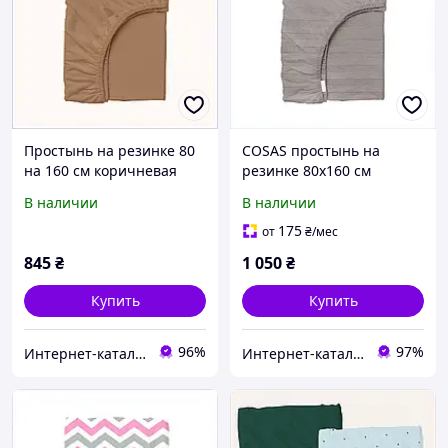
Простынь на резинке 80
COSAS простынь на
на 160 см коричневая
резинке 80х160 см
COSAS для подростков
детская однотонная,
В наличии
В наличии
8E76H1775
85P67483X
175
от
₴
/мес
845
₴
1 050
₴
Купить
Купить
96%
97%
Интернет-кат​алог ск​​ид​​​ок "TRIVIA"
Интер​нет-ка​т​ал​​ог ски​​д​ок "МОДНИК"