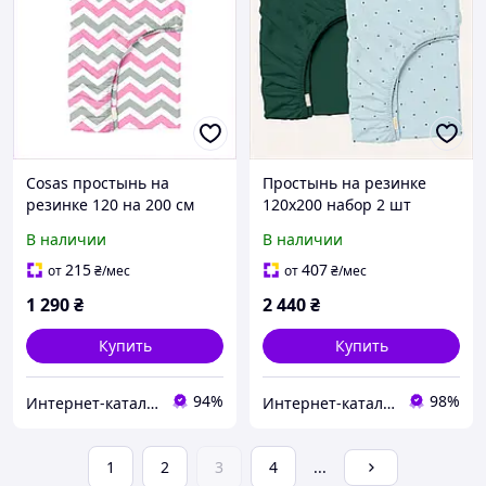
Cosas простынь на
Простынь на резинке
резинке 120 на 200 см
120х200 набор 2 шт
розовая с принтом
COSAS Pine
В наличии
В наличии
85647AK10T
гипоаллергенная
855P8606A
215
407
от
₴
/мес
от
₴
/мес
1 290
₴
2 440
₴
Купить
Купить
94%
98%
Интернет-каталог скидок "Профит плюс"
Инте​рнет​-кат​алог ск​​идок "BAGSPACE"
1
2
3
4
...