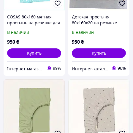
COSAS 80х160 мятная
Детская простыня
простынь на резинке для
80х160х20 на резинке
матраса 20 см
COSAS натуральный
В наличии
В наличии
856427E2KH
ранфорс 76P932C8C4
950
₴
950
₴
Купить
Купить
99%
96%
Інтернет-магазин SaleX
Интернет-ка​талог ски​д​​ок "ХО-РО-ШО!"