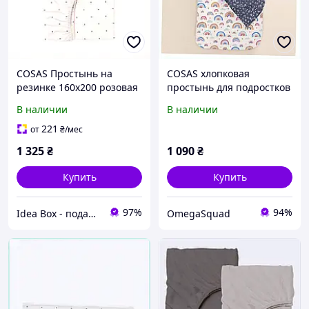
COSAS Простынь на
COSAS хлопковая
резинке 160х200 розовая
простынь для подростков
MINI DOTS ранфорс
155х240 синего цвета
В наличии
В наличии
85C6460MC3
T769P2504K
221
от
₴
/мес
1 325
₴
1 090
₴
Купить
Купить
97%
94%
Idea Box - подарки для всей семьи
OmegaSquad