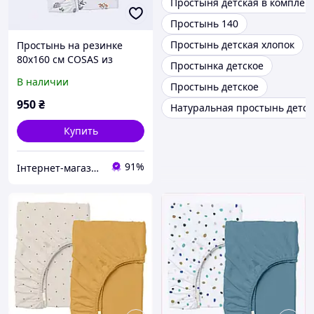
Простыня детская в комплек
Простынь 140
Простынь детская хлопок
Простынь на резинке
80х160 см COSAS из
Простынка детское
хлопка с цветами,
В наличии
Простынь детское
85EP64243
950
₴
Натуральная простынь детск
Купить
91%
Інтернет-магазин GoodBuy