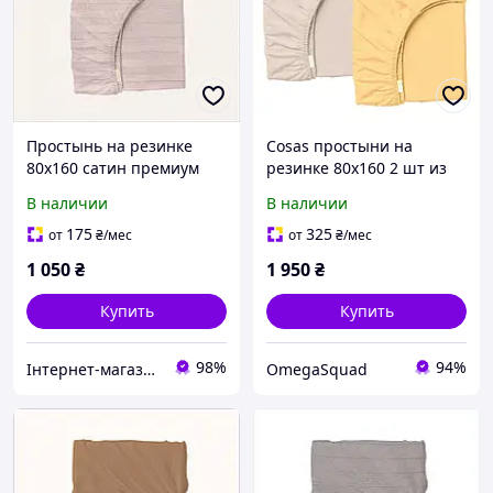
Простынь на резинке
Cosas простыни на
80х160 сатин премиум
резинке 80х160 2 шт из
качества H8B567467
органического хлопка,
В наличии
В наличии
8558KT576E
175
325
от
₴
/мес
от
₴
/мес
1 050
₴
1 950
₴
Купить
Купить
98%
94%
Інтернет-магазин NeonLemon
OmegaSquad