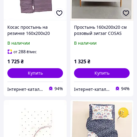
Косас простынь на
Простынь 160х200х20 см
резинке 160х200х20
розовый зигзаг COSAS
страйп-сатин 856758K5P
хлопок, 76E926K17
В наличии
В наличии
288
от
₴
/мес
1 725
₴
1 325
₴
Купить
Купить
94%
94%
Інтернет-каталог знижок "MODNO"
Інтернет-каталог знижок "MODNO"