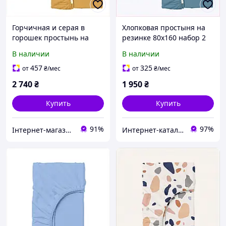
Горчичная и серая в
Хлопковая простыня на
горошек простынь на
резинке 80х160 набор 2
резинке 160х200,
шт COSAS DREAM,
В наличии
В наличии
856C825M5P
8558KMB564
457
325
от
₴
/мес
от
₴
/мес
2 740
₴
1 950
₴
Купить
Купить
91%
97%
Інтернет-магазин GoodBuy
Интернет-кат​алог с​ки​​д​​​ок "ElenaShop"