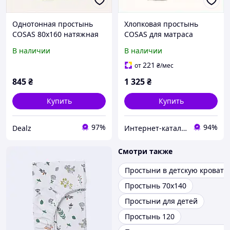
Однотонная простынь
Хлопковая простынь
COSAS 80х160 натяжная
COSAS для матраса
хлопок 85BTX64248
160х200 бежевая,
В наличии
В наличии
8564599BM
221
от
₴
/мес
845
₴
1 325
₴
Купить
Купить
97%
94%
Dealz
Интернет-каталог скидок "Профит плюс"
Смотри также
Простыни в детскую кроватк
Простынь 70х140
Простыни для детей
Простынь 120