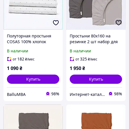
Полуторная простыня
Простыни 80х160 на
COSAS 100% хлопок
резинке 2 шт набор для
ранфорс, 8564XM672
подростка Cosas хлопок,
В наличии
В наличии
85B5857M8
182
325
от
₴
/мес
от
₴
/мес
1 090
₴
1 950
₴
Купить
Купить
98%
98%
BalluMBA
Инте​рнет​-кат​алог ск​​идок "BAGSPACE"