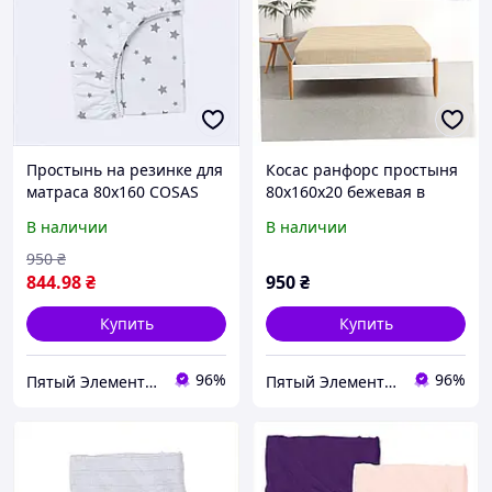
Простынь на резинке для
Косас ранфорс простыня
матраса 80х160 COSAS
80х160х20 бежевая в
белая 856T4BP260
мелкий горошек,
В наличии
В наличии
769P2657E
950
₴
844
.98
₴
950
₴
Купить
Купить
96%
96%
Пятый Элемент - всё, что вам нужно
Пятый Элемент - всё, что вам нужно