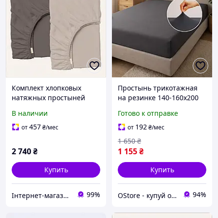
Комплект хлопковых
Простынь трикотажная
натяжных простыней
на резинке 140-160х200
160х200 2шт Dusty Косас,
см эластичная хлопковая
В наличии
Готово к отправке
855M8AP655
простыня на матрас
высокая
457
192
от
₴
/мес
от
₴
/мес
1 650
₴
2 740
₴
1 155
₴
Купить
Купить
99%
94%
Інтернет-магазин SaleX
OStore - купуй онлайн!