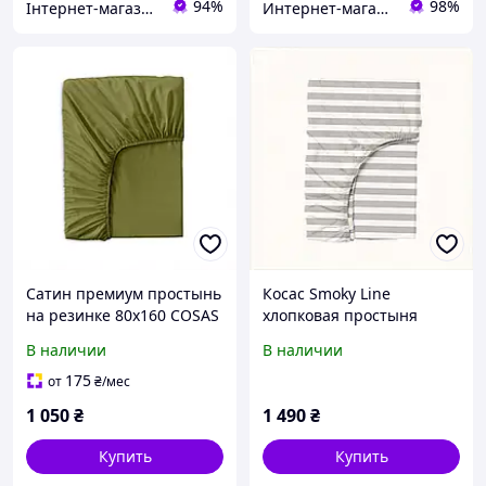
94%
98%
Інтернет-магазин ShopNow
Интернет-магазин "SmartShop"
Сатин премиум простынь
Косас Smoky Line
на резинке 80х160 COSAS
хлопковая простыня
CP8567231
160х200 на резинке,
В наличии
В наличии
K8566626C
175
от
₴
/мес
1 050
₴
1 490
₴
Купить
Купить