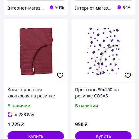
94%
94%
Інтернет-магазин ShopNow
Інтернет-магазин ShopNow
Косас простыня
Простынь 80х160 на
хлопковая на резинке
резинке COSAS
160х200 бордовая,
натуральный ранфорс,
В наличии
В наличии
A8567X59K5
85M665E57
288
от
₴
/мес
1 725
₴
950
₴
Купить
Купить