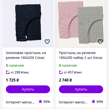
Хлопковая простынь на
Простынь на резинке
резинке 160х200 Cosas
160х200 набор 2 шт Косас
для кровати 8567HM604
текстиль ранфорс
В наличии
В наличии
76T9764C3
288
457
от
₴
/мес
от
₴
/мес
1 725
₴
2 740
₴
Купить
Купить
99%
99%
Інтернет-магазин SaleX
Інтернет-магазин SaleX