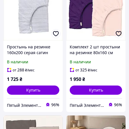
Простынь на резинке
Комплект 2 шт простыни
160х200 серая сатин
на резинке 80х160 см
премиум хлопок,
бамбук Grape COSAS
В наличии
В наличии
E856758A8
85585E7HA4
288
325
от
₴
/мес
от
₴
/мес
1 725
₴
1 950
₴
Купить
Купить
96%
96%
Пятый Элемент - всё, что вам нужно
Пятый Элемент - всё, что вам нужно