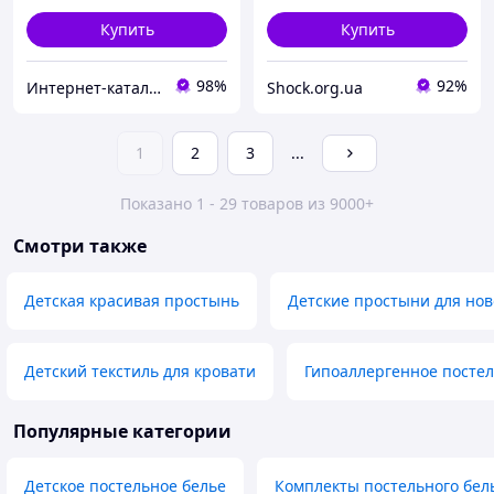
Купить
Купить
98%
92%
Интер​​нет-кат​алог с​​ки​​док "Модна Лавка"
Shock.org.ua
1
2
3
...
Показано 1 - 29 товаров из 9000+
Смотри также
Детская красивая простынь
Детские простыни для но
Детский текстиль для кровати
Гипоаллергенное постел
Популярные категории
Детское постельное белье
Комплекты постельного бел