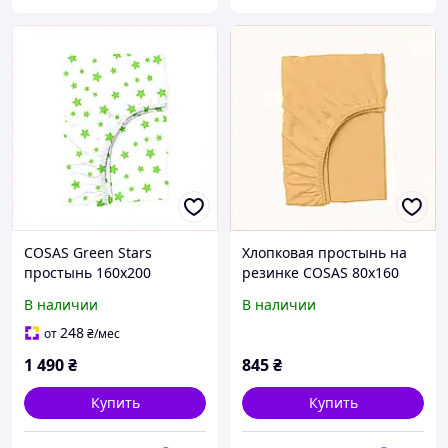
COSAS Green Stars
Хлопковая простынь на
простынь 160х200
резинке COSAS 80х160
натяжная из
для подростка,
В наличии
В наличии
органического хлопка,
76E9327M8K
KE85666E30
248
от
₴
/мес
1 490
₴
845
₴
Купить
Купить