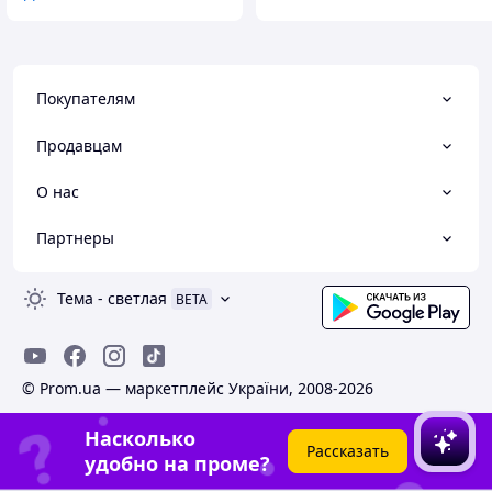
Покупателям
Продавцам
О нас
Партнеры
Тема
-
светлая
BETA
© Prom.ua — маркетплейс України, 2008-2026
Насколько
Рассказать
удобно на проме?