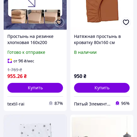
Простынь на резинке
Натяжная простынь в
хлопковая 160х200
кроватку 80х160 см
долговечная Натяжные
ранфорс Косас 76K9329E2
Готово к отправке
В наличии
простыни турция
Простынь для матраса
96
от
₴
/мес
мягкая
1 769
₴
955
.26
₴
950
₴
Купить
Купить
87%
96%
textil-rai
Пятый Элемент - всё, что вам нужно