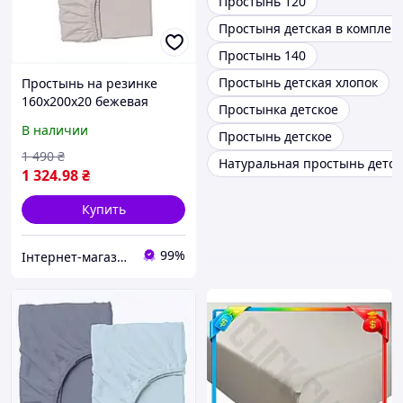
Простынь 120
Простыня детская в комплек
Простынь 140
Простынь детская хлопок
Простынь на резинке
160х200х20 бежевая
Простынка детское
Косас Ранфорс,
В наличии
Простынь детское
769T2A60B4
1 490
₴
Натуральная простынь детск
1 324
.98
₴
Купить
99%
Інтернет-магазин SaleX