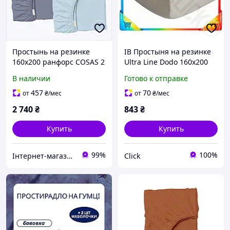
Простынь на резинке
ІВ Простыня на резинке
160х200 ранфорс COSAS 2
Ultra Line Dodo 160х200
штуки комплект,
см серый хлопковый
В наличии
Готово к отправке
85P5E8654
наматрасник для
двуспального матраса
457
70
от
₴
/мес
от
₴
/мес
ЕMN_PS
2 740
₴
843
₴
Купить
Купить
99%
100%
Інтернет-магазин SaleX
Click