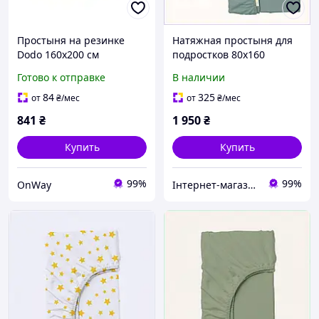
Простыня на резинке
Натяжная простыня для
Dodo 160х200 см
подростков 80х160
хлопковая
комплект 2 шт Косас,
Готово к отправке
В наличии
терморегулирующая
8558E5C68B
серого цвета для
84
325
от
₴
/мес
от
₴
/мес
матрасов до 37 см
841
₴
1 950
₴
Купить
Купить
99%
99%
OnWay
Інтернет-магазин SaleX