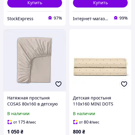
Купить
Купить
97%
99%
StockExpress
Інтернет-магазин SaleX
Натяжная простыня
Детская простыня
COSAS 80х160 в детскую
110х160 MINI DOTS
постель пудра,
4634211
В наличии
В наличии
856E72TH15
175
80
от
₴
/мес
от
₴
/мес
1 050
₴
800
₴