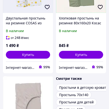
Двуспальная простынь
Хлопковая простынь на
на резинке COSAS из
резинке 80х160х20 Косас
ранфорса 160 на 200 см
Meditative спаржа
В наличии
В наличии
856AX6634
7T6P9P3287
248
от
₴
/мес
1 490
₴
845
₴
Купить
Купить
99%
99%
Інтернет-магазин SaleX
Інтернет-магазин SaleX
Смотри также
Простыни в детскую кроватк
Простынь 70х140
Простыни для детей