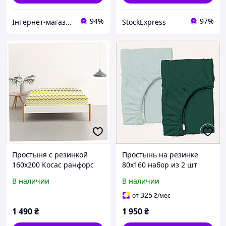
94%
97%
Інтернет-магазин ShopNow
StockExpress
Простыня с резинкой
Простынь на резинке
160х200 Косас ранфорс
80х160 набор из 2 шт
разноцветная,
ранфорс Косас
В наличии
В наличии
7M6M92H619
8M55B8560
325
от
₴
/мес
1 490
₴
1 950
₴