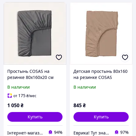
Простынь COSAS на
Детская простынь 80х160
резинке 80х160х20 см
на резинке COSAS
сатиновая подростковая
ранфорс хлопок,
В наличии
В наличии
C856P8143X
87B6177P5
175
от
₴
/мес
1 050
₴
845
₴
Купить
Купить
94%
97%
Інтернет-магазин ShopNow
Еврика! Тут знайдеться все!